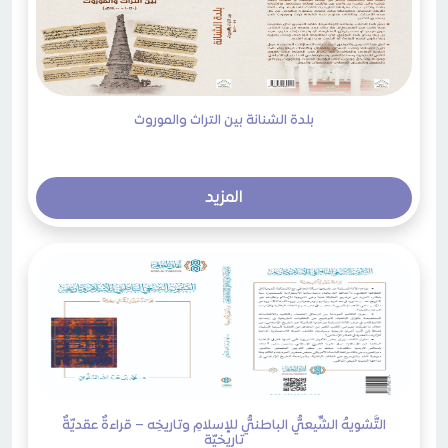
بلدة الشنانة بين التراث والموروث
المزيد
التَّشويهُ الشِّيعيُّ الباطنيُّ للإسلامِ وتاريخِه – قراءةٌ عقديّةٌ
تاريخيّة