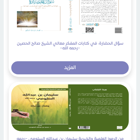
سؤال الحضارة: في كتابات المفكر معالي الشيخ صالح الحصين
-رحمه الله-
المزيد
من الرموز العلمية والخيرية سليمان بن عبدالله السلومي -رحمه