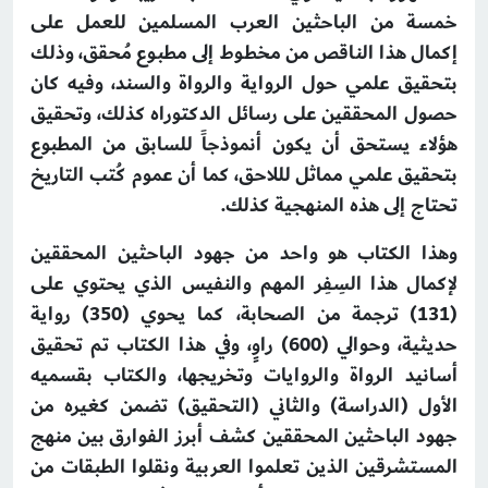
خمسة من الباحثين العرب المسلمين للعمل على
إكمال هذا الناقص من مخطوط إلى مطبوع مُحقق، وذلك
بتحقيق علمي حول الرواية والرواة والسند، وفيه كان
حصول المحققين على رسائل الدكتوراه كذلك، وتحقيق
هؤلاء يستحق أن يكون أنموذجاً للسابق من المطبوع
بتحقيق علمي مماثل لللاحق، كما أن عموم كُتب التاريخ
تحتاج إلى هذه المنهجية كذلك.
وهذا الكتاب هو واحد من جهود الباحثين المحققين
لإكمال هذا السِفِر المهم والنفيس الذي يحتوي على
(131) ترجمة من الصحابة، كما يحوي (350) رواية
حديثية، وحوالي (600) راوٍ، وفي هذا الكتاب تم تحقيق
أسانيد الرواة والروايات وتخريجها، والكتاب بقسميه
الأول (الدراسة) والثاني (التحقيق) تضمن كغيره من
جهود الباحثين المحققين كشف أبرز الفوارق بين منهج
المستشرقين الذين تعلموا العربية ونقلوا الطبقات من