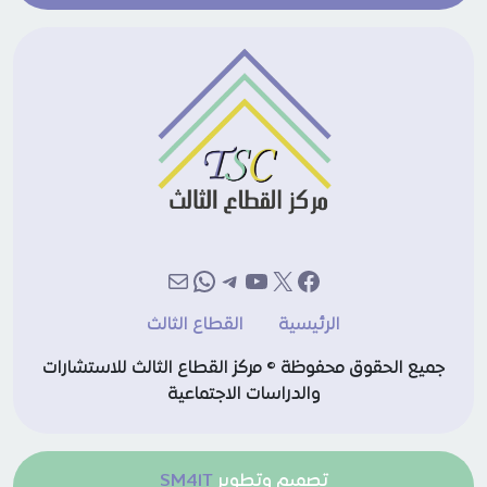
إكس
فيسبوك
يوتيوب
تيليجرام
بريد
واتساب
الرئيسية
القطاع الثالث
جميع الحقوق محفوظة © مركز القطاع الثالث للاستشارات
والدراسات الاجتماعية
تصميم وتطوير
SM4IT