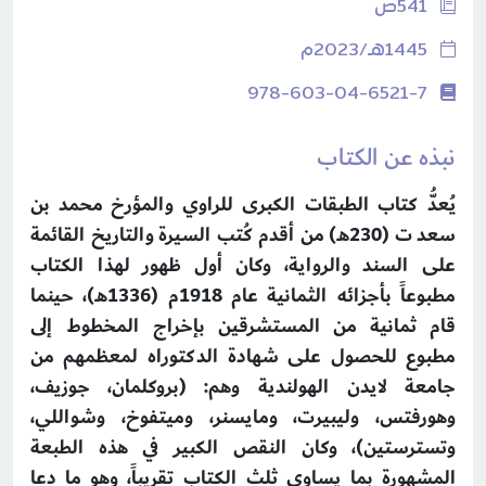
541ص
1445هـ/2023م
978-603-04-6521-7
نبذه عن الكتاب
يُعدُّ كتاب الطبقات الكبرى للراوي والمؤرخ محمد بن
سعد ت (230هـ) من أقدم كُتب السيرة والتاريخ القائمة
على السند والرواية، وكان أول ظهور لهذا الكتاب
مطبوعاً بأجزائه الثمانية عام 1918م (1336هـ)، حينما
قام ثمانية من المستشرقين بإخراج المخطوط إلى
مطبوع للحصول على شهادة الدكتوراه لمعظمهم من
جامعة لايدن الهولندية وهم: (بروكلمان، جوزيف،
وهورفتس، وليبيرت، ومايسنر، وميتفوخ، وشواللي،
وتسترستين)، وكان النقص الكبير في هذه الطبعة
المشهورة بما يساوي ثلث الكتاب تقريباً، وهو ما دعا