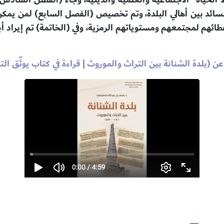
سائد بين أهالي البلدة، وتم تخصيص (الفصل السابع) لمن يمكن أن
عطائهم لمجتمعهم ومستوياتهم الرمزية، وفي (الخاتمة) تم إيراد 
 (بلدة الشنانة بين التراث والموروث | قراءة في كتاب يوثّق التار