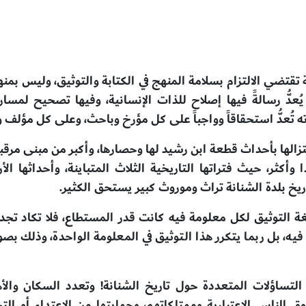
ة تقتضي الالتزام بسلامة المنهج في الكتابة والتوثيق، وليس بمن
يُعدُّ رسالةً فيها إصلاح للذات الإنسانية، وفيها تصحيح لمس
ه
تُعدُّ استحقاقاً وواجباً على كل مؤرخ وباحث، وعلى كل مؤلف 
تزالها بأحداث قطعة ابن رشيد لها وحصارها، وأكبر من مبنى مرقب
ذا وأكثر، حيث فتراتها التاريخية الثلاث المتباينة، وأحداثها
يخ بلدة الشنانة تراث وموروث كبير يستحق الكثير.
 فلغة التوثيق لكل معلومة فيه كانت قدر المستطاع، فلا تكاد ت
رد فيه، بل ربما يتكرر هذا التوثيق في المعلومة الواحدة، وذلك بصو
تساؤلات المتعددة حول تاريخ الشنانة! وتعدد السكان والأهالي 
 الناس الاعتبارية وممتلكاتهم، وحمايتها من الاعتداء أو التج