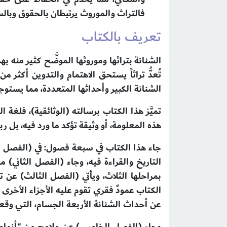
فالتراث والموروث يرتبطان بالحقوق وب
تعريف بالكتاب
الشنانة بتراثها وموروثها الموضَّح كثير منه بهذ
تُعدُّ تراثاً يستحق الاهتمام والتدوين أكثر م
الشنانة الكبير وأحداثها المتعددة، مما يستو
تميَّز هذا الكتاب برسالته (الوثائقية)، فلغة
هذه المعلومة، أو وثيقة تؤكد ما ورد فيه، بل ر
جاء هذا الكتاب في سبعة فصول: في (الفصل الأ
التاريخ والقراءة فيه، وجاء (الفصل الثاني) 
الكتاب عمودٌ فقري تقوم عليه الأجزاء الأخرى
عن أحداث الشنانة الأربعة الجسام، التي وقعت ف
وجاء (الفصل الخامس) عن ملامح من "أنماط ا