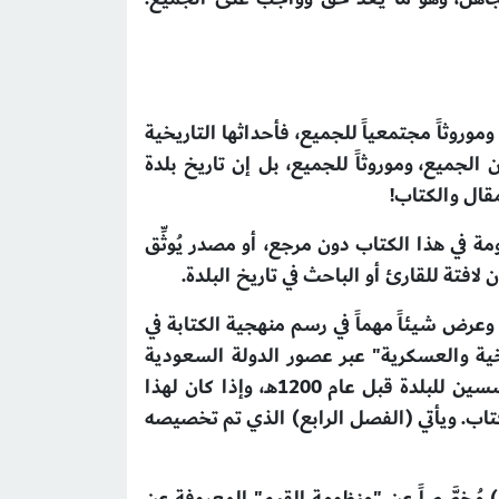
 وموروثاً مجتمعياً للجميع، فأحداثها التاريخية
ن الجميع، وموروثاً للجميع، بل إن تاريخ بلدة
قال والكتاب!
مة في هذا الكتاب دون مرجع، أو مصدر يُوثِّق
ن لافتة للقارئ أو
الباحث في تاريخ البلدة.
وعرض شيئاً مهماً في رسم منهجية الكتابة في
ريخية والعسكرية" عبر عصور الدولة السعودية
بمراحلها الثلاث، ويأتي (الفصل الثالث) عن تاريخ تأسيس "الشنانة وسكانها القدامى"، وفيه عن أبرز المؤسسين للبلدة قبل عام 1200هـ، وإذا كان لهذا
كتاب. ويأتي (الفصل الرابع) الذي تم تخصيصه
مُخصَّصاً عن "منظومة القيم" المعروفة عن