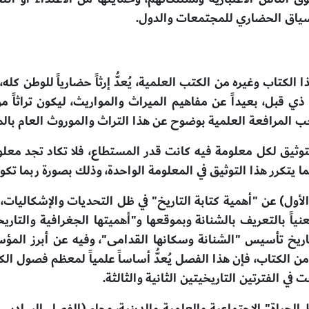
السياق الحضاري للمجتمعات والدول.
ا الكتاب وغيره من الكتب العلمية، يُعدُّ إرثاً حضارياً للوطن كله،
ن ذي قبل، بعيداً عن مفاهيم الميراث والمواريث، ليكون تراثاً م
جب المرافعة العلمية بوضوح عن هذا التراث والموروث العام بالم
 التوثيق لكل معلومة فيه كانت قدر المستطاع، فلا تكاد تجد معلو
بما يتكرر هذا التوثيق في المعلومة الواحدة، وذلك بصورة ربما تكو
ول) عن "أهمية كتابة التاريخ" في ظل التحديات والإشكاليات، 
معنياً بالتعريف بالشنانة وبموقعها و"أهميتها الجغرافية والتا
 من الكتاب، فإن هذا الفصل يُعدُّ أساساً علمياً لمعظم فصول ال
ي الفترتين التاريخيتين الثانية والثالثة.
لحياة" الاجتماعية والعلمية والدينية، وجاء (الفصل السادس) 