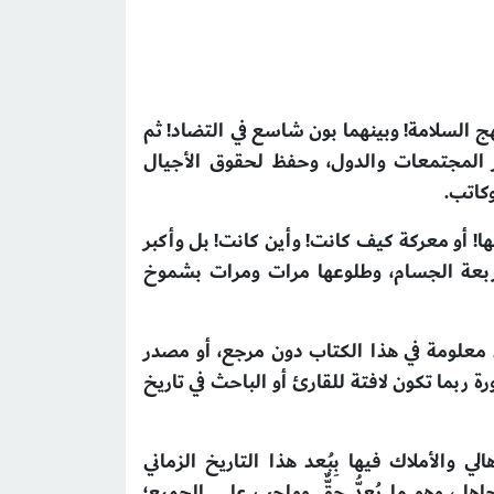
هج السلامة! وبينهما بون شاسع في التضاد! ثم
ار المجتمعات والدول، وحفظ لحقوق الأجيال
وكاتب
.
ها! أو معركة كيف كانت! وأين كانت! بل وأكبر
 الأربعة الجسام، وطلوعها مرات ومرات بشموخ
جد معلومة في هذا الكتاب دون مرجع، أو مصدر
رة ربما تكون لافتة للقارئ أو
الباحث في تاريخ
والأملاك فيها بِبُعد هذا التاريخ الزماني
اهل، وهو ما يُعدُّ حقٌّ وواجب على الجميع؛