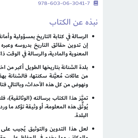
978-603-06-3041-7
نبذه عن الكتاب
الرسالة في كتابة التاريخ بمسؤولية وأمان
إن تدوين حقائق التاريخ بدروسه وعبره 
المعنوية والمادية، والرسالة في الوقت ذات
بلدة الشنانة بتاريخها الطويل أكبر من اخ
من عائلات مُعيَّنة سكنتها، فالشنانة به
ونهوض من كل هذه الأحداث، وبالتالي فتار
تميَّز هذا الكتاب برسالته (الوثائقية)،
يُوثِّق هذه المعلومة، أو وثيقة تؤكد ما و
البلدة.
لعل
هذا التدوين والتوثيق يُجيب على ال
والمكاني، مما يخدم في الحفاظ على حقوق