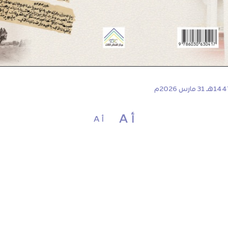
أ A
أ A