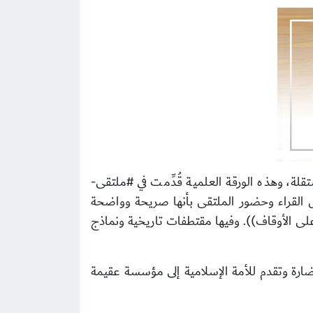
ة، وهذه الورقة العلمية قُدِّمت في #ملتقى-
لتجارية بالرياض بتاريخ: 3 ، 4/ محرم 1435هـ) ووُصفت من بعض القراء وحضور الملتقى بأنها صريحة وواضحة
 على الأوقاف)). وفيها مقتطفات تاريخية ونماذج
ارة وتقدم للأمة الإسلامية إلى مؤسسة عقيمة