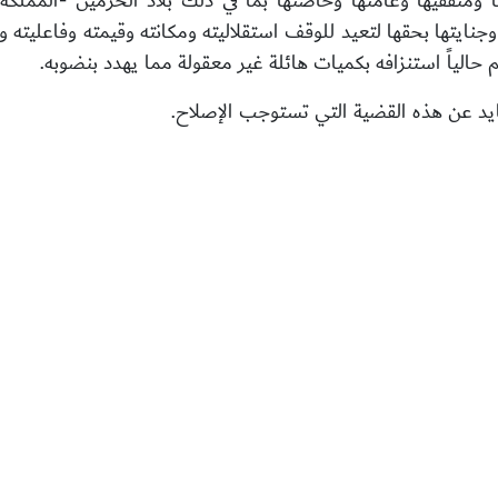
ئها ومثقفيها وعامتها وخاصتها بما في ذلك بلاد الحرمين -المملك
 وجنايتها بحقها لتعيد للوقف استقلاليته ومكانته وقيمته وفاعليت
حالياً استنزافه بكميات هائلة غير معقولة مما يهدد بنضوبه.
د عن هذه القضية التي تستوجب الإصلاح.