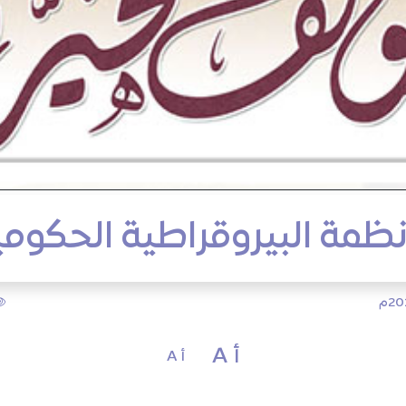
نظمة البيروقراطية الحكومي
أ A
أ A