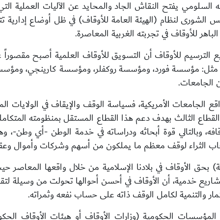
ه السلومي يفتح النقاش الجاد والمحايد عن الآليات العملية التي
س الشورى لنظام (الهيئة العامة للأوقاف) في ظل أوضاع إدارية تت
لباهر للأوقاف في تجربته الغربية المعاصرة.
يع الترسيم للأوقاف أن التسويق للأوقاف العلمية أصبح مقصوراً
نحة مثل: مؤسسة فورد، ومؤسسة روكفلر، ومؤسسة كارينجي، وم
ن الجامعات.
اقع الجامعات الأمريكية، فسياسة الوقف والإيقاف في الولايات الم
 القطاع الثالث بهدف دعم هذا القطاع المستقل بمنظومته المتكامل
افه، وبالتالي قوة أبحاثه ودراساته في خدمة الوطن -أي وطن-، 
ب الثراء لوقف معظم ما يملكون من أسهم وشركات وأموال وعقا
ية) بحق الأوقاف في بلادنا الإسلامية من خلال واقعها المعاصر 
شاريع خدمية، أن الأوقاف في أحسن أحوالها تحولت من وسيلة لتقدي
ستثمار والتنمية لكامل الوقف ذاته على حساب نفعه وثمراته.
المؤسسات الحكومية (وزارات الأوقاف أو هيئات الأوقاف الحك