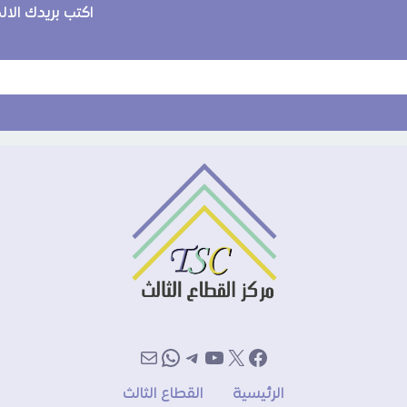
اكتب بريدك الا
إكس
فيسبوك
يوتيوب
تيليجرام
بريد
واتساب
الرئيسية
القطاع الثالث