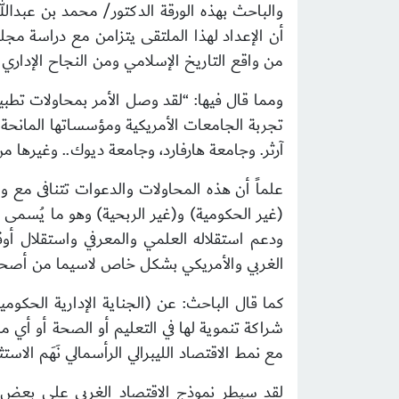
والباحث بهذه الورقة الدكتور/ محمد بن عبدالل
أن الإعداد لهذا الملتقى يتزامن مع دراسة مجل
من واقع التاريخ الإسلامي ومن النجاح الإداري ا
ومما قال فيها: “لقد وصل الأمر بمحاولات تطب
تجربة الجامعات الأمريكية ومؤسساتها الما
آرثر. وجامعة هارفارد، وجامعة ديوك.. وغيرها م
علماً أن هذه المحاولات والدعوات تتنافى مع و
(غير الحكومية) و(غير الربحية) وهو ما يُسمى
ودعم استقلاله العلمي والمعرفي واستقلال أوق
الغربي والأمريكي بشكل خاص لاسيما من أصحا
كما قال الباحث: عن (الجناية الإدارية الحكوم
شراكة تنموية لها في التعليم أو الصحة أو أي م
مع نمط الاقتصاد الليبرالي الرأسمالي نَهَم الا
لقد سيطر نموذج الاقتصاد الغربي على بعض 