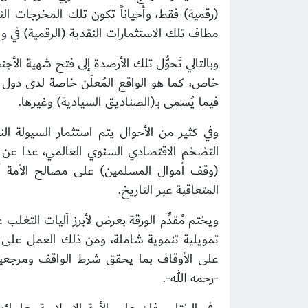
(رقمية) فقط، وأحياناً تكون تلك المخرجات ال
مطاف تلك الاستثمارات النقدية (الرقمية) في و
وبالتالي تَحوُّل تلك الأرصدة إلى فتح شهية الأج
خاص، كما هو الواقع المُعلَن خاصة لدى دول ا
فيما يُسمى بـ(الصناديق السيادية) وغيرها.
التضخم الاقتصادي السنوي العالمي، عدا عن ح
(وقف أموال المسلمين) على مصالح الأمة أولى
المتعاقبة عبر التاريخ.
ويختم مُقدِّم الورقة بعرض لأبرز آليات التغ
تمويلية تنموية شاملة، ومن ذلك العمل على 
على الأوقاف بما يحقق شرط الواقف ومرجعية ا
-رحمه الله-.