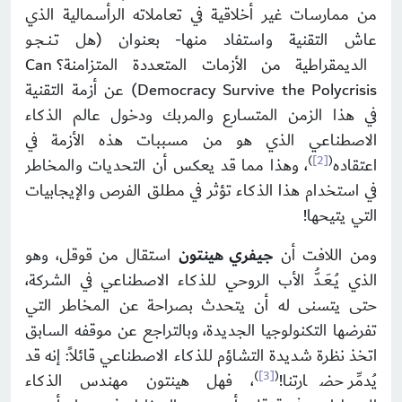
من ممارسات غير أخلاقية في تعاملاته الرأسمالية الذي
عاش التقنية واستفاد منها- بعنوان (هل تـنـجـو
الديمقراطية من الأزمات المتعددة المتزامنة؟ Can
Democracy Survive the Polycrisis) عن أزمة التقنية
في هذا الزمن المتسارع والمربك ودخول عالم الذكاء
الاصطناعي الذي هو من مسببات هذه الأزمة في
)
[2]
(
اعتقاده
، وهذا مما قد يعكس أن التحديات والمخاطر
في استخدام هذا الذكاء تؤثر في مطلق الفرص والإيجابيات
التي يتيحها!
ومن اللافت أن
جيفري هينتون
استقال من قوقل، وهو
الذي يُـعَـدُّ الأب الروحي للذكاء الاصطناعي في الشركة،
حتى يتسنى له أن يتحدث بصراحة عن المخاطر التي
تفرضها التكنولوجيا الجديدة، وبالتراجع عن موقفه السابق
اتخذ نظرة شديدة التشاؤم للذكاء الاصطناعي قائلاً: إنه قد
)
[3]
(
يُدمِّر حضارتنا!
، فهل هينتون مهندس الذكاء