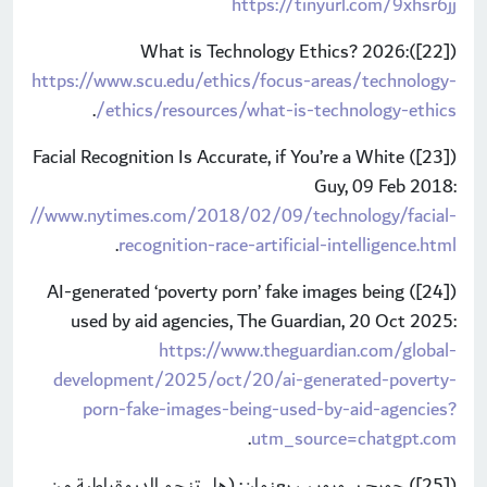
https://tinyurl.com/9xhsr6jj
([22])What is Technology Ethics? 2026:
https://www.scu.edu/ethics/focus-areas/technology-
.
ethics/resources/what-is-technology-ethics/
([23]) Facial Recognition Is Accurate, if You’re a White
Guy, 09 Feb 2018:
ttps://www.nytimes.com/2018/02/09/technology/facial-
.
recognition-race-artificial-intelligence.html
([24]) AI-generated ‘poverty porn’ fake images being
used by aid agencies, The Guardian, 20 Oct 2025:
https://www.theguardian.com/global-
development/2025/oct/20/ai-generated-poverty-
porn-fake-images-being-used-by-aid-agencies?
.
utm_source=chatgpt.com
([25]) جورج سوروس، بعنوان: (هل تـنـجـو الديمقراطية من