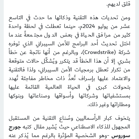
قلق لديهم.
ومن تحديات هذه التقنية وذكائها ما حدث في التاسع
عشر من يوليو 2024م، حينما تعطلت في لحظة واحدة
كثير من مرافق الحياة في بعض الدول مجتمعةً عندما
اختل تحديث أحد البرامج للأمن السيبراني الذي توفره
شركة (Crowdstrike)، وبالرغم من أنها ناتجة عن خطأ
بشري إلا أن هذا الخطأ قد يتكرر ويُشكِّل حالات متوقعة
من تكرار تعطل برمجيات الأمن السيبراني، ولذا فالتقنية
والاعتماد عليها بإسراف تُعدُّ ذات مخاطر مفاجئة تُهدد
بتحولات كبرى في الحياة العالمية القائمة عليها
بمستشفياتها وشركاتها وأسواقها وصناعاتها وبنوكها
ومطاراتها وغير ذلك.
يتخوف كبار الرأسماليين وصُناع التقنية من المستقبل
المجهول للذكاء الاصطناعي حيث يُشير مقال كتبه
جورج
سوروس
-وهو الشخصية المؤثرة بالرغم مما يُذكر عنه