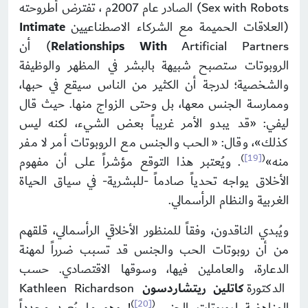
Sex with Robots) الصادر عام 2007م ، تفترض أطروحته
(العلاقات الحميمة مع الشركاء الاصطناعيين
Intimate
Relationships With
Artificial Partners) أن
الروبوتات ستصبح شبيهة بالبشر في المظهر والوظيفة
والشخصية؛ لدرجة أن الكثير من الناس سيقع في حبها،
وممارسة الجنس معها، بل وحتى الزواج منها. حيث قال
ليفي: «قد يبدو الأمر غريباً بعض الشيء، لكنه ليس
كذلك»، وقال: «الحب والجنس مع الروبوتات أمر لا مفر
)
[19]
(
منه»
. ويُعتبر هذا التوقع مؤشراً على أن مفهوم
الأخلاق يواجه تحدياً صادماً -للبشرية- في سياق الحياة
الغربية والنظام الرأسمالي.
ويُبدي الناقدون، وفقاً للمنظور الأخلاقي الرأسمالي، قلقهم
من أن روبوتات الحب والجنس قد تسبب ضرراً لمهنة
الدعارة، والعاملين فيها، وسوقها الاقتصادي. حسب
الدكتورة
كاتلين ريتشاردسون
Kathleen Richardson
)
[20]
(
المناهضة لروبوتات الجنس
! وهو ما يُعيد مجدداً