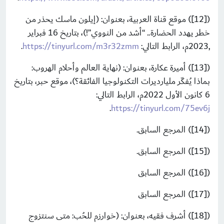
([12]) موقع قناة العربية، بعنوان: (إيلون ماسك يحذر من
خطر يهدد الحضارة.. “أشد من النووي”!)، بتاريخ 16 فبراير
,2023م، الرابط التالي:
https://tinyurl.com/m3r32zmm
.
([13]) أميرة عكارة، بعنوان: (نهاية العالم وأحلام الهروب:
بماذا يُفكّر مليارديرات التكنولوجيا الفائقة؟)، موقع حبر، بتاريخ
6 كانون الأول 2022م، الرابط التالي:
.
https://tinyurl.com/75ev6j
([14]) المرجع السابق.
([15]) المرجع السابق.
([16]) المرجع السابق
([17]) المرجع السابق
([18]) أشرف فقيه، بعنوان: (خوارزم للحُب: متى سنتزوج