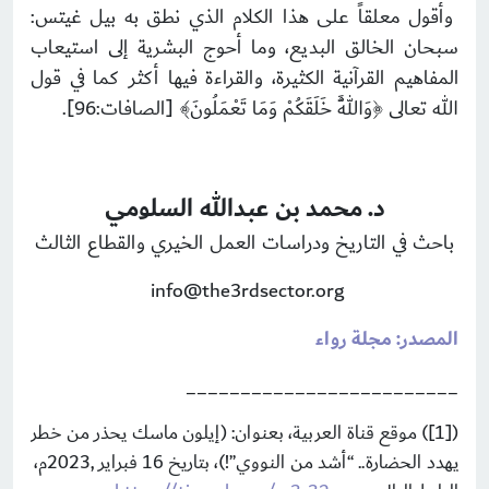
وأقول معلقاً على هذا الكلام الذي نطق به بيل غيتس:
سبحان الخالق البديع، وما أحوج البشرية إلى استيعاب
المفاهيم القرآنية الكثيرة، والقراءة فيها أكثر كما في قول
الله تعالى ﴿وَاللَّهُ خَلَقَكُمْ وَمَا تَعْمَلُونَ﴾ [الصافات:96].
د. محمد بن عبدالله السلومي
باحث في التاريخ ودراسات العمل الخيري والقطاع الثالث
info@the3rdsector.org
المصدر: مجلة رواء
_________________________
([1]) موقع قناة العربية، بعنوان: (إيلون ماسك يحذر من خطر
يهدد الحضارة.. “أشد من النووي”!)، بتاريخ 16 فبراير ,2023م،