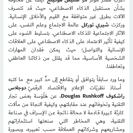
بشأن مستقبل الذكاء الاصطناعي، حيث قد تتصرف
الآلات بطرق غير متوافقة مع القيم والأخلاق الإنسانية.
وركزت
شيري توركل
عالمة الاجتماع وعلم النفس، على
الآثار الاجتماعية للذكاء الاصطناعي. بتسليط الضوء على
كيفية تأثير الاعتماد على الذكاء الاصطناعي على العلاقات
الإنسانية والتواصل؛ حيث يمكن فقدان المهارات
الشخصية الأساسية، مما قد يقلل من ذكائنا العاطفي
وتعاطفنا.
وما ورد سابقاً يتوافق أو يتقاطع إلى حدٍّ كبير مع ما كتبه
أستاذ نظريّات الإعلام والاقتصاد الرقميّ
دوجلاس
راشكوف
Douglas Rushkoff
، عن هَلْوَسة بعض تجار
التقنية وتخوفاتهم عند مقابلتهم، وكيفية النجاة من مآلات
كارثة كبيرة قادمة لا محالة ناتجة عن الإسراف في صناعة
التقنية، وهي المخاطر التي صنعتها استثماراتهم
ومشاريعهم وشركاتهم العملاقة حسب تعبيره، وبصورة