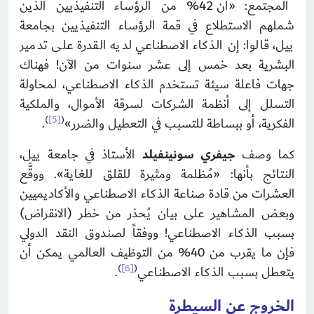
المجتمع: «أن 42% من الرؤساء التنفيذيين الذين
شملهم الاستطلاع في قمة الرؤساء التنفيذيين بجامعة
ييل، قالوا: إن الذكاء الاصطناعي لديه القدرة على تدمير
البشرية بعد خمس إلى عشر سنوات من الآن! فهناك
جهات فاعلة سيئة تستخدم الذكاء الاصطناعي، لمحاولة
التسلل إلى أنظمة الشركات لسرقة الأموال، والملكية
)
[5]
(
الفكرية، أو ببساطة للتسبب في التعطيل والضرر»
.
كما وصف
جيفري سونينفيلد
الأستاذ في جامعة ييل،
النتائج بأنها: «مُظلمة ومثيرة للقلق للغاية». ووقَّع
العشرات من قادة صناعة الذكاء الاصطناعي والأكاديميين
وبعض المشاهير على بيان يُحذر من خطر (الانقراض)
بسبب الذكاء الاصطناعي! ووفقاً لصندوق النقد الدولي
فإن ما يقرب من 40% من التوظيف العالمي يمكن أن
)
[6]
(
يتعطل بسبب الذكاء الاصطناعي
.
الخروج عن السيطرة