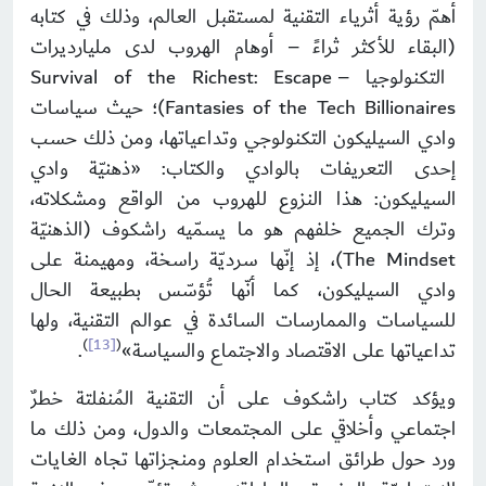
أهمّ رؤية أثرياء التقنية لمستقبل العالم، وذلك في كتابه
(البقاء للأكثر ثراءً – أوهام الهروب لدى مليارديرات
التكنولوجيا – Survival of the Richest: Escape
Fantasies of the Tech Billionaires)؛ حيث سياسات
وادي السيليكون التكنولوجي وتداعياتها، ومن ذلك حسب
إحدى التعريفات بالوادي والكتاب: «ذهنيّة وادي
السيليكون: هذا النزوع للهروب من الواقع ومشكلاته،
وترك الجميع خلفهم هو ما يسمّيه راشكوف (الذهنيّة
The Mindset)، إذ إنّها سرديّة راسخة، ومهيمنة على
وادي السيليكون، كما أنّها تُؤسّس بطبيعة الحال
للسياسات والممارسات السائدة في عوالم التقنية، ولها
)
[13]
(
تداعياتها على الاقتصاد والاجتماع والسياسة»
.
ويؤكد كتاب راشكوف على أن التقنية المُنفلتة خطرٌ
اجتماعي وأخلاقي على المجتمعات والدول، ومن ذلك ما
ورد حول طرائق استخدام العلوم ومنجزاتها تجاه الغايات