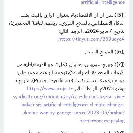
artificial-intelligence
([5]) سي ان ان الاقتصادية، بعنوان: (وارن بافيت يشبه
الذكاء الاصطناعي بالسلاح النووي.. وينضم لقافلة المحذرين)،
بتاريخ 7 مايو 2024م، الرابط التالي:
.
https://tinyurl.com/369udyd4
([6]) المرجع السابق.
([7]) جورج سوروس، بعنوان: (هل تـنـجـو الديمقراطية من
الأزمات المتعددة المتزامنة؟)، ترجمة: إبراهيم محمد علي،
موقع بروجيكت سنديكيت (Project Syndicate)، بتاريخ 6
يونيو 2023م، الرابط التالي:
https://www.project-
syndicate.org/commentary/can-democracy-survive-
polycrisis-artificial-intelligence-climate-change-
ukraine-war-by-george-soros-2023-06/arabic?
barrier=accesspaylog