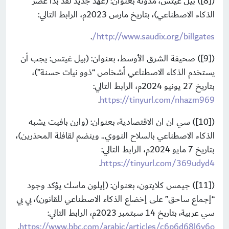
([8]) بيل غيتس، مدونة بعنوان: (عهد جديد لقد بدأ عصر
الذكاء الاصطناعي)، بتاريخ مارس 2023م، الرابط التالي:
.
http://www.saudix.org/billgates/
([9]) صحيفة الشرق الأوسط، بعنوان: (بيل غيتس: يجب أن
يستخدم الذكاء الاصطناعي أشخاص “ذوو نيات حسنة”)،
بتاريخ 27 يونيو 2024م، الرابط التالي:
.
https://tinyurl.com/nhazm969
([10]) سي ان ان الاقتصادية، بعنوان: (وارن بافيت يشبه
الذكاء الاصطناعي بالسلاح النووي.. وينضم لقافلة المحذرين)،
بتاريخ 7 مايو 2024م، الرابط التالي:
.
https://tinyurl.com/369udyd4
([11]) جيمس كلايتون، بعنوان: (إيلون ماسك يؤكد وجود
“إجماع ساحق” على إخضاع الذكاء الاصطناعي للقانون)، بي بي
سي عربية، بتاريخ 14 سبتمبر 2023م، الرابط التالي:
.
https://www.bbc.com/arabic/articles/c6p6d68l6v6o