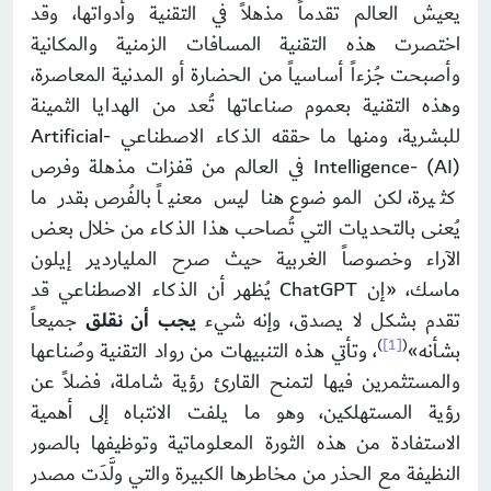
يعيش العالم تقدماً مذهلاً في التقنية وأدواتها، وقد
اختصرت هذه التقنية المسافات الزمنية والمكانية
وأصبحت جُزءاً أساسياً من الحضارة أو المدنية المعاصرة،
وهذه التقنية بعموم صناعاتها تُعد من الهدايا الثمينة
للبشرية، ومنها ما حققه الذكاء الاصطناعي -Artificial
Intelligence- (AI) في العالم من قفزات مذهلة وفرص
كثيرة، لكن الموضوع هنا ليس معنياً بالفُرص بقدر ما
يُعنى بالتحديات التي تُصاحب هذا الذكاء من خلال بعض
الآراء وخصوصاً الغربية حيث صرح الملياردير إيلون
ماسك، «إن ChatGPT يُظهر أن الذكاء الاصطناعي قد
تقدم بشكل لا يصدق، وإنه شيء
يجب أن نقلق
جميعاً
)
[1]
(
بشأنه»
، وتأتي هذه التنبيهات من رواد التقنية وصُناعها
والمستثمرين فيها لتمنح القارئ رؤية شاملة، فضلاً عن
رؤية المستهلكين، وهو ما يلفت الانتباه إلى أهمية
الاستفادة من هذه الثورة المعلوماتية وتوظيفها بالصور
النظيفة مع الحذر من مخاطرها الكبيرة والتي ولَّدَت مصدر