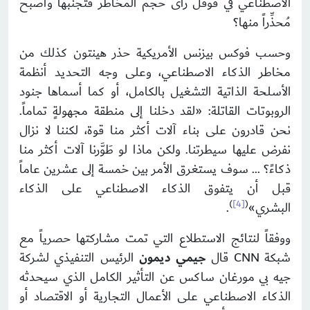
الاصطناعي في قوقل رأى حجم المخاطر فتجنبها وأصبح
مُحذِّراً منها؟
وحسب فوكس بيزنس الأمريكية حذر هينتون كذلك من
مخاطر الذكاء الاصطناعي، وعلى وجه التحديد أنظمة
الأسلحة الذاتية التشغيل بالكامل، أو كما أسماها جنود
الروبوتات القاتلة: «لقد دخلنا إلى منطقة مجهولةٍ تماماً.
نحن قادرون على بناء آلات أكثر منا قوة، لكننا لا نزال
نفرض عليها سيطرتنا. ولكن ماذا لو طَوَّرنا آلات أكثر منا
ذكاءً؟ … سوف يستغرق الأمر بين خمسة إلى عشرين عاماً
قبل أن يتفوق الذكاء الاصطناعي على الذكاء
)
[4]
(
البشري»
.
ووفقاً لنتائج الاستطلاع التي تمت مشاركتها حصرياً مع
شبكة CNN قال
جيمي ديمون
الرئيس التنفيذي لشركة
جيه بي مورغان ساكس عن التأثير الكامل الذي سيحدثه
الذكاء الاصطناعي على الأعمال التجارية أو الاقتصاد أو