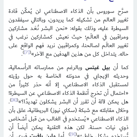
صرَّح سوروس بأن الذكاء الاصطناعي لن يُمكِّن قادة
تغيير العالم من تشكيله كما يريدون، وبالتالي سيفقدون
السيطرة عليه، وذلك بقوله: «نحن البشر نُـعَـد مشاركين
ومراقبين في العالَـم؛ حيث نعيش كمشاركين نرغب في
تغيير العالَـم لصالحنا، وكمراقبين نريد فهم الواقع على
)
[7]
(
حاله. يتداخل كل من هذين الهدفين مع الآخر»
.
كما أن
بيل غيتس
وبالرغم من ممارساته الرأسمالية،
وحديثه الإيجابي في مدونته الخاصة به حول رؤيته
لمستقبل الذكاء الاصطناعي، إلا أنه حذر كثيراً من
«احتمال أن تخرج أنظمة الذكاء الاصطناعي عن السيطرة!
)
[8]
(
هل يمكن لآلة أن تقرر أن البشر يشكلون تهديدًا؟»
.
وخلال مقابلته مع شبكة (سكاي نيوز) البريطانية، علق بأن
الذكاء الاصطناعي «يُستخدم في الغالب من قبل أشخاص
ذوي نيات حسنة. لكن هذه التقنية يمكن أيضاً أن
)
[9]
(
تُستخدم بشكل خاطئ»
. أما
وارن بافيت
فيرى أن