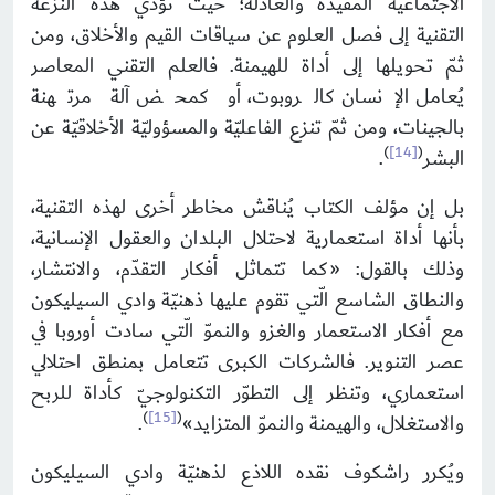
الاجتماعيّة المفيدة والعادلة؛ حيث تؤدّي هذه النزعة
التقنية إلى فصل العلوم عن سياقات القيم والأخلاق، ومن
ثمّ تحويلها إلى أداة للهيمنة. فالعلم التقني المعاصر
يُعامل الإنسان كالروبوت، أو كمحض آلة مرتهنة
بالجينات، ومن ثمّ تنزع الفاعليّة والمسؤوليّة الأخلاقيّة عن
)
[14]
(
البشر
.
بل إن مؤلف الكتاب يُناقش مخاطر أخرى لهذه التقنية،
بأنها أداة استعمارية لاحتلال البلدان والعقول الإنسانية،
وذلك بالقول: «كما تتماثل أفكار التقدّم، والانتشار،
والنطاق الشاسع الّتي تقوم عليها ذهنيّة وادي السيليكون
مع أفكار الاستعمار والغزو والنموّ الّتي سادت أوروبا في
عصر التنوير. فالشركات الكبرى تتعامل بمنطق احتلالي
استعماري، وتنظر إلى التطوّر التكنولوجيّ كأداة للربح
)
[15]
(
والاستغلال، والهيمنة والنموّ المتزايد»
.
ويُكرر راشكوف نقده اللاذع لذهنيّة وادي السيليكون