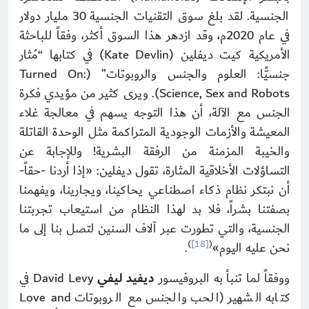
الجنسية. لقد بلغ سوق التقنيات الجنسية 30 مليار دولار
في عام 2020م، وقد ازدهر هذا السوق أكثر، وفقاً للباحثة
الأمريكية كيت ديفلين (Kate Devlin) في كتابها “مُثار
جنسيًّا: العلوم والجنس والروبوتات” (Turned On:
Science, Sex and Robots). ويرى كثير من مؤيدي فكرة
الجنس مع الآلة، أن هذا التوجه يسهم في معالجة غلاء
المعيشة والأزمات الوجودية المتراكمة مثل الوحدة القاتلة
والخيبة المزمنة من الرفقة البشرية! وللإجابة عن
التساؤلات الأخلاقية المثارة، تقول ديفلين: «إذا أردنا -حقاً-
أن نبتكر نظام ذكاء اصطناعي يحاكينا، ويجارينا، ويفهمنا
بصفتنا بشراً، فلا بد لهذا النظام من استيعاب تجربتنا
الجنسية، والتي تطورت عبر آلاف السنين لتصل بنا إلى ما
)
[18]
(
نحن عليه اليوم»
.
ووفقاً لما تنبأ به البروفيسور
ديفيد ليفي
David Levy في
كتابه الشهير (الحب والجنس مع الروبوتات Love and