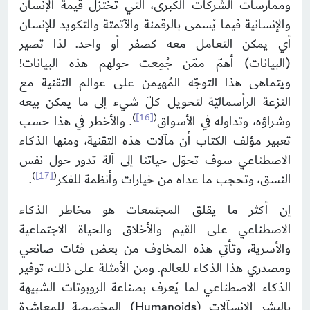
وممارسات الشركات الكبرى، التي تختزل قيمة الإنسان
والإنسانية فيما يُسمى بالرقمنة والآتمتة والتكويد للإنسان
أي يمكن التعامل معه كصفر أو واحد. لذا تصير
(البيانات) أهمّ ممّن جُمِعت حولهم هذه البيانات!
ويتماهى هذا التوجّه المُهيمن على عوالم التقنية مع
النزعة الرأسماليّة لتحويل كلّ شيء إلى ما يمكن بيعه
)
[16]
(
وشراؤه، وتداوله في الأسواق
. والأخطر في هذا حسب
تعبير مؤلف الكتاب أن مآلات هذه التقنية، ومنها الذكاء
الاصطناعي سوف تحوّل حياتنا إلى آلة تدور حول نفس
)
[17]
(
النسق، وتحجب ما عداه من خيارات وأنظمة للفكر
.
إن أكثر ما يقلق المجتمعات هو مخاطر الذكاء
الاصطناعي على القيم والأخلاق والحياة الاجتماعية
والأسرية، وتأتي هذه المخاوف من بعض فئات صانعي
ومصدري هذا الذكاء للعالم. ومن الأمثلة على ذلك، توفير
الذكاء الاصطناعي لما يُعرف بصناعة الروبوتات الشبيهة
بالبشر الإنسآلات (Humanoids) المخصصة للمعاشرة