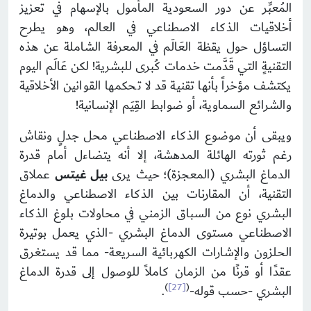
المُعبِّر عن دور السعودية المأمول بالإسهام في تعزيز
أخلاقيات الذكاء الاصطناعي في العالم، وهو يطرح
التساؤل حول يقظة العَالَم في المعرفة الشاملة عن هذه
التقنيةٍ التي قَدَّمت خدمات كُبرى للبشرية! لكن عَالَم اليوم
يكتشف مؤخراً بأنها تقنية قد لا تحكمها القوانين الأخلاقية
والشرائع السماوية، أو ضوابط القِيَم الإنسانية!
ويبقى أن موضوع الذكاء الاصطناعي محل جدلٍ ونقاش
رغم ثورته الهائلة المدهشة، إلا أنه يتضاءل أمام قدرة
الدماغ البشري (المعجزة)؛ حيث يرى
بيل غيتس
عملاق
التقنية، أن المقارنات بين الذكاء الاصطناعي والدماغ
البشري نوع من السباق الزمني في محاولات بلوغ الذكاء
الاصطناعي مستوى الدماغ البشري -الذي يعمل بوتيرة
الحلزون والإشارات الكهربائية السريعة- مما قد يستغرق
عقدًا أو قرنًا من الزمان كاملاً للوصول إلى قدرة الدماغ
)
[27]
(
البشري -حسب قوله-
.