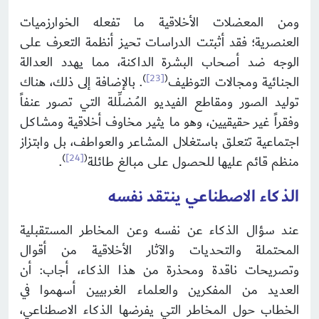
ومن المعضلات الأخلاقية ما تفعله الخوارزميات
العنصرية؛ فقد أثبتت الدراسات تحيز أنظمة التعرف على
الوجه ضد أصحاب البشرة الداكنة، مما يهدد العدالة
)
[23]
(
الجنائية ومجالات التوظيف
. بالإضافة إلى ذلك، هناك
توليد الصور ومقاطع الفيديو المُضلِّلة التي تصور عنفاً
وفقراً غير حقيقيين، وهو ما يثير مخاوف أخلاقية ومشاكل
اجتماعية تتعلق باستغلال المشاعر والعواطف، بل وابتزاز
)
[24]
(
منظم قائم عليها للحصول على مبالغ طائلة
.
الذكاء الاصطناعي ينتقد نفسه
عند سؤال الذكاء عن نفسه وعن المخاطر المستقبلية
المحتملة والتحديات والآثار الأخلاقية من أقوال
وتصريحات ناقدة ومحذرة من هذا الذكاء، أجاب: أن
العديد من المفكرين والعلماء الغربيين أسهموا في
الخطاب حول المخاطر التي يفرضها الذكاء الاصطناعي،