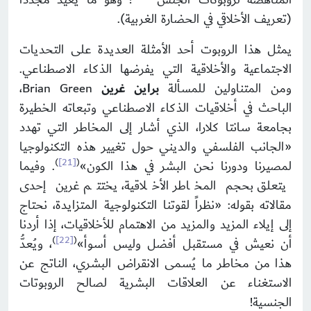
(تعريف الأخلاقي في الحضارة الغربية).
يمثل هذا الروبوت أحد الأمثلة العديدة على التحديات
الاجتماعية والأخلاقية التي يفرضها الذكاء الاصطناعي.
ومن المتناولين للمسألة
براين غرين
Brian Green،
الباحث في أخلاقيات الذكاء الاصطناعي وتبعاته الخطيرة
بجامعة سانتا كلارا، الذي أشار إلى المخاطر التي تهدد
«الجانب الفلسفي والديني حول تغيير هذه التكنولوجيا
)
[21]
(
لمصيرنا ودورنا نحن البشر في هذا الكون»
. وفيما
يتعلق بحجم المخاطر الأخلاقية، يختتم غرين إحدى
مقالاته بقوله: «نظراً لقوتنا التكنولوجية المتزايدة، نحتاج
إلى إيلاء المزيد والمزيد من الاهتمام للأخلاقيات، إذا أردنا
)
[22]
(
أن نعيش في مستقبل أفضل وليس أسوأ»
، ويُعدُّ
هذا من مخاطر ما يُسمى الانقراض البشري، الناتج عن
الاستغناء عن العلاقات البشرية لصالح الروبوتات
الجنسية!