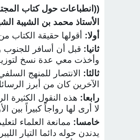
((انطباعات حول كتاب المجتم
الأستاذ محمد بن الشيبة الش
أولا:
أقولها حقيقة الكتاب من 
ثانيا:
قبل أن أسافر للجنوب و
وأخذت معي عدة نسخ لتوزيعه
ثالثا:
الانتصار للمنهج السلفي
الآخرين كان من أبرز الرسائل
رابعا:
هذه النقول الكثيرة الر
لا أرى لها رواجاً كبيراً بين 
خامسا:
ممانعة العلماء لتعلي
يدندن حوله دائما التيار الل