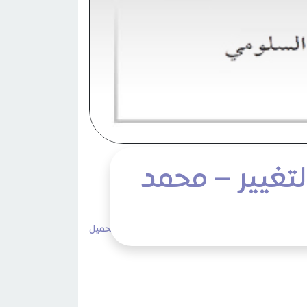
تغيير – محمد
3٬974 مشاهدات
لا تعليقات
طباعة
تحميل