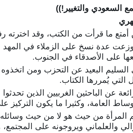
ع السعودي والتغيير!))
هري
أمتع ما قرأت من الكتب، وقد اخترته رفي
زعت عدة نسخ على الزملاء في المهد و
ا على الأصدقاء في الجنوب.
 السليم البعيد عن التحزب ومن اتخذوه 
 التي يُمررها الكتاب.
ائعة عن الباحثين الغربيين الذين تحدثو
الأوساط العامة، وكثيرا ما يكون التركيز عل
م المرأة من حيث هو لا من حيث وسائله؛
يبرالي والعلماني ويروجونه على المجتمع