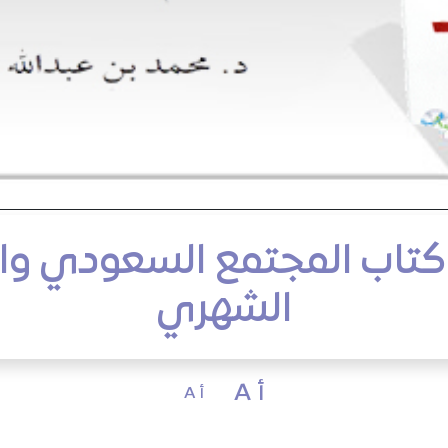
كتاب المجتمع السعودي وال
الشهري
أ A
أ A