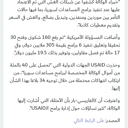
“خبراء الوكالة كشفوا عن شبكات الغش التي تم الاعتماد
عليها عند تنفيذ برامج المساعدات لسوريا، بما فيها حالات
التآمر بين موردين ومنفذين، وتبديل بضائع، والغش في السعر
وتقديم معطيات كاذبة”.
وأضافت المسؤولة الأمريكية: “تم رفع 160 شكوى وفتح 30
تحقيقا وتعليق تنفيذ 6 برامج بقيمة 305 ملايين دولار، وفي
17 حالة تم فصل مقاولين، وتوفير بذلك 19.5 مليون دولار”.
وحذرت USAID الجهات الدولية التي “تحصل على 40 بالمئة
من أموال الوكالة المخصصة لبرامج مساعدات سوريا”، من
ارتكاب انتهاكات محتملة من خلال توجيه 34 بلاغا بهذا الشأن
إليها.
واعترفت آن كالفاريسي-بار بأن الأمثلة، التي أشارت إليها
الوكالة، “تثير تساؤلات حول إدارة برامج الـUSAID”.
المصدر:
على الرابط التالي