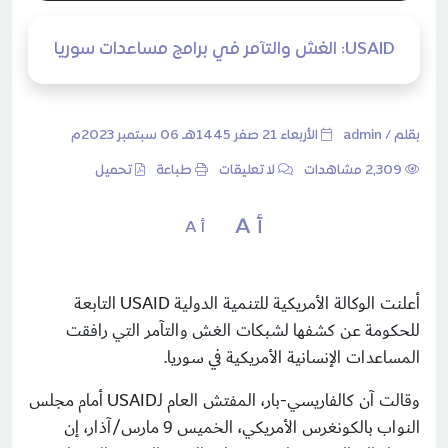
USAID: الغش والتآمر في برامج مساعدات سوريا
بقلم /
admin
الأربعاء 21 صفر 1445هـ 06 سبتمبر 2023م
2٬309 مشاهدات
لا تعليقات
طباعة
تحميل
أ A
أ A
أعلنت الوكالة الأمريكية للتنمية الدولية USAID التابعة
للحكومة عن كشفها لشبكات الغش والتآمر التي رافقت
المساعدات الإنسانية الأمريكية في سوريا.
وقالت آن كالفاريسي-بار، المفتش العام لـUSAID أمام مجلس
النواب بالكونغرس الأمريكي، الخميس 9 مارس/آذار، إن