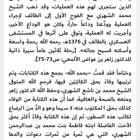
الذين ستجرى لهم هذه العمليات، وقد ذهب الشيخ
محمد الشهري مع الفوج الأول إلى الطائف لإجراء
العملية وودَّعنا وداعاً حاراً، وكان هو الوداع الأخير،
وأجريت له العملية، وتوفي على أثرها في المستشفى
العسكري بالطائف في 1376هـ، رحمه الله رحمة واسعة
وأسكنه فسيح جناته».
[رحلة ثلاثين عاماً سيرة ذاتية
للدكتور زاهر بن عواض الألمعي: ص73-75].
وختاماً فقد قمتُ –بحمد الله- بجمع هذه الكتابات، وتم
ترتيبها وفاءً بحق الكاتِبَيْن فيها، فرحم الله المتوفى
الشيخ محمد بن ناشع الشهري، وحفظ الله الدكتور زاهر
ومتعه بالصحة والعافية، كما أن هذه الكتابة من الوفاء
كذلك بحق المكتوب عنه، لا سيما وهو والدٌ من الرضاع
لكاتب هذه السطور، ثم إن هذه الكتابة وفاءٌ أكثر بحق
الأخت الفاضلة ابنته فاطمة بنت محمد بن عبدالرحمن
الشهري، التي هي ثمرة من ثمرات دعوات والدها