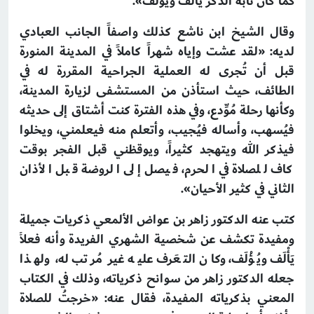
كما كان نابه الذكر يألَفُ وَيُؤلَف».
وقال الشيخ ابن ناشع كذلك واصفاً الجانب العبادي
لديه: «لقد عشت وإياه شهراً كاملاً في المدينة المنورة
قبل أن تُجرى له العملية الجراحية المقررة له في
الطائف، حيث استأذن من المستشفى لزيارة المدينة،
وكأنها رحلة مُوِّدع، وفي هذه الفترة كنت أشتاق إلى حديثه
فيُسهب، وأساله فيُجيب، وأتعلم منه فيعلمني، ويخلوا
فيذكر الله ويتهجد كثيراً، ويوقظني قبل الفجر بوقت
كاف للصلاة في الحرم، فيصل إلى الروضة قبل الأذان
الثاني في كثير الأحيان».
كتب عنه الدكتور زاهر بن عواض الألمعي ذكريات جميلة
ومفيدة تكشف عن شخصية الشهري الفريدة وأنه فعلاً
يَأْلَف ويُؤْلَف، وكان التعَرف عليه غير مُرتب له، ولهذا
جعله الدكتور زاهر من سوانح ذكرياته، وذلك في الكتاب
المعني بذكرياته المفيدة، فقال عنه: «خرجتُ للصلاة