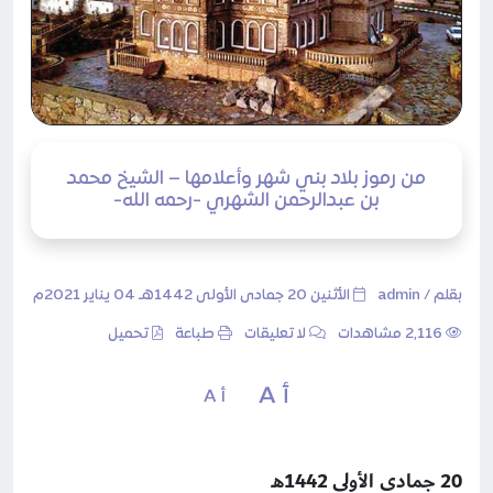
من رموز بلاد بني شهر وأعلامها – الشيخ محمد
بن عبدالرحمن الشهري -رحمه الله-
بقلم /
admin
الأثنين 20 جمادى الأولى 1442هـ 04 يناير 2021م
2٬116 مشاهدات
لا تعليقات
طباعة
تحميل
أ A
أ A
20 جمادى الأولى 1442هـ