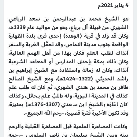
4 يناير 2021م
هو الشيخ محمد بن عبدالرحمن بن سعد الرياعي
الشهري من قبيلة آل برياع، وهو من مواليد عام 1339هـ،
وكان قد ولد في قرية (الوهدة) إحدى قرى بلدة الظهارة
الواقعة جنوب مدينة النماص، وقد تحمَّل الغربة والسفر
آنذاك لطلب العلم فكان بهذا من أهل الهمم العالية،
وكان ذلك بمكة بإحدى المدارس أو المعاهد الشرعية
آنذاك، وكان له زمالة واستفادة مع الشيخ إبراهيم بن
راشد الحديثي (1322–1424هـ)، ومع الشيخ الصالح
ظافر بن محمد بن هندي الشهري، ثم كان له طلب علم
كذلك في المدينة النبوية، وله طلبُ علم بحائل، وكذلك
كان لقاؤه بالشيخ ابن سعدي (1307-1376هـ) بعنيزة،
وقد تكون الأخيرة فترة قصيرة، -رحم الله الجميع-.
وكانت المصاهرة العلمية قبل المصاهرة القبلية والرحم
بينه وبين الشيخ سليمان بن ناصر السلومي –رحمه