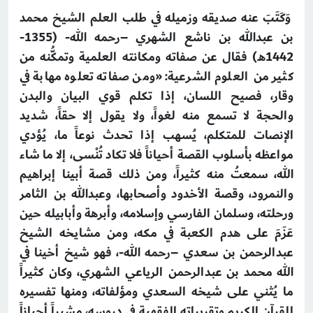
وَكَتَبَ عنه صديقه وزميله في طلب العلم الشيخ محمد
بن عبدالله بن ناشع الشهري –رحمه الله- (1355-
1442هـ) فقال عن صفاته ومكانته العلمية وتمكُّنه من
كثير من العلوم الشرعية: «ومن صفاته تعلوه مهابة في
وقار، فصيح اللسان، إذا تكلم قوي البيان والبدن
والحجة لا تسمع منه لغواً، ولا يقول إلا حقاً، شديد
الإنصات للمتكلم، يُسهب إذا تحدث نوعاً ما، يُؤدي
مواعظه بأسلوب القصة أحياناً فلا تكاد تُنْسى، إلا ما شاء
الله، سمعتُ منه كثيراً، ومن ذلك قصة أبينا إبراهيم
والنمرود، وقصة الأخدود وأصحابها، وعبدالله بن الثامر
ورحلته، وسلمان الفارسي وإسلامه، وأبرهة وأبابيله حين
عَزَمَ على هدم الكعبة في مكه، ومن مشايخه الشيخ
عبدالرحمن بن سعدي –رحمه الله-، فهو شيخ أخينا في
الله محمد بن عبدالرحمن الرياعي الشهري، وكان كثيراً
ما يُثني على شيخه السعدي ومؤلفاته، ومنها تفسيره
للقرآن الكريم وتقريراته الفقهية في دروسه، مشيراً أحياناً