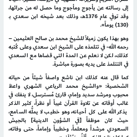
إلى رسالته عن يأجوج ومأجوج وما حصل له من جرائها،
وقد توفي عام 1376هـ، وذلك بعد شيخه ابن سعدي بـ
(130) يوماً».
وهو بهذا يكون زميلاً للشيخ محمد بن صالح العثيمين –
رحمه الله- في تتلمذه على الشيخ ابن سعدي وعلى كُتبه
كذلك، لكن لا نعلم عن المدة التي قضاها مع السعدي
في التتلمذ على يديه بصورة مباشرة.
كما قال عنه كذلك ابن ناشع واصفاً شيئاً من حياته
الشخصية: «والشيخ محمد الرياعي الشهري واعظ
محبوب ومرشد سديد وإمام، قارئ مُسترسل، لا ينفك في
غالب أوقاته عن تلاوة القرآن غيباً أو نظراً، كثير الذكر
يذكر الله على كل أحيانه، وهو خطيب لا يملُّه السامع،
حيث كان موظفاً [في الشؤون الدينية] بالجيش
السعودي مرشداً ومعلماً، وخطيباً وإماماً، حتى وفاته،