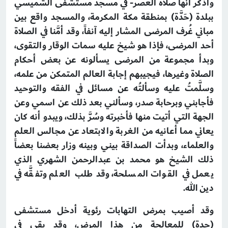
وأذكر أنها صلاة العصر- في مسجد مستشفى الشميسي
ببلدة (حَدَّة) بمنطقة مكة المكرمة، والمسجد واقع بين
مباني غُرف المرضى المشار إليه آنفاً، وقد أمَّنا في الصلاة
أحد المرضى، فإذا هو شيخ عليه سمات الوقار والتقوى،
وبدأ مجموعة من المرضى يسألونه عن بعض أحكام
الصلاة وغيرها، فيجيبهم إجابة العالم المتمكن من علمه،
وسلَّمتُ عليه وسألتُه عن مسائل في الفقه والتوحيد
فأجابني وبرحابة صدر، وسألني بعد ذلك عن اسمي وعن
الجهة التي أتيت منها فأخبرته وسُرَّ بذلك، ويبدو أنه كان
يعاني مما أعانيه من الغربة والابتعاد عن مجالس العلم
والعلماء، وبدأت الصداقة بيني وبينه وزار بعضنا بعضاً
ذلك الشيخ هو محمد بن عبدالرحمن الشهري الذي
يعمل في القوات المسلحة، وقد طلب العلم وتفقَّه في
دين الله.
وقد أصيب بمرض التهابات رئوية أدخل مستشفى
(حدة) للمعالجة من هذا المرض، وقد بقى في