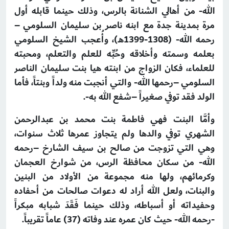
الله- من أهالي الشنانة بالرس، وذلك حينما قابله أول
مرة بمدينة جدة مع ابنه ناصر بن سليمان السلومي –
رحمه الله- (1308-1399هـ)، وأُعجب الشيخ السلومي
بعلمه وسمته وأخلاقه وحُبِّه للعلم والتعلم، ومحبته
للعلماء، فكان الزواج من ابنته هيا بنت سليمان الناصر
السلومي –رحمها الله- والتي أنجبت منه ولداً وبنتاً، فأما
الولد فقد توفي صغيراً –شفع الله به-.
وأمَّا البنت فهي فاطمة بنت محمد بن عبدالرحمن
الشهري توفي والدها ولم يتجاوز عمرها ثلاث سنوات،
وهي التي تزوجت من صالح بن سيف الشارخ –رحمه
الله- من سكان محافظة الرس، من شوارخ العجمان
وكرمائهم، ولها منه مجموعة من الأولاد من البنين
والبنات، ولعل الله أراد له دعوات صالحات من أحفاده
وحفيداته أو أسباطه، وذلك حينما فَقَدَ شبابه مبكراً
-رحمه الله- حيث كان عمره عند وفاته (37) عاماً تقريباً.