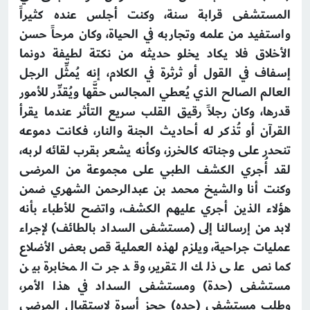
المستشفى قرابة سنة، وكنت أجلس عنده كثيراً
واستفيد من علمه وتجاربه في الحياة، وكان مرحاً حسن
الأخلاق فلا يكاد يخلو حديثه من نكتة لطيفة دونما
إسفاف في القول أو ثرثرة في الكلام، إنه يُمثِّل الرجل
العالم الصالح الذي يُعطي المجالس حقَّها ويُقدِّر للأمور
قدرها، وكان رجلاً رقيق القلب سريع التأثر عندما يقرأ
القرآن أو تُذكر له أحاديث الجنة والنار، فكانت دموعه
تنحدر على وجناته كالخرز، وكأنه يشعر بقرب لقائه لربه،
لقد أُجري الكشف الطبي على مجموعة من المرضى
وكنت أنا والشيخ محمد بن عبدالرحمن الشهري ضمن
هؤلاء الذين أجري عليهم الكشف، واتضح للأطباء بأنه
لابد من إرسالنا إلى (مستشفى السداد بالطائف) لإجراء
عمليات جراحية، ويلزم لهذه العملية قص بعض الأضلاع
كما نص على ذلك التقرير، وقد جرت المخابرة بين
مستشفى (حدة) ومستشفى السداد في هذا الأمر،
وطلب مستشفى (حده) حجز أسرة لاستقبال المرضى