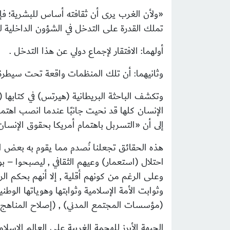
«
ولأن الغرب يرى أن ثقافته أساس للبشرية؛ فإ
تملك القدرة على التدخل في الشؤون الداخلية ل
أولهما: الافتقار لإجماع دولي عن هذا التدخل .
وثانيهما: أن تلك المنظمات واقعة تحت سيطر
وتكشف الباحثة البريطانية (هيرتس) في كتابها 
الإنسان كلها قد نحيت جانبًا عندما انصب اهتما
إلى أن
«
التسربل باهتمام أمريكا بحقوق الإنسا
هذه الحقائق
تجعلنا نُصدم مما يقوم به بعض ال
احتلال (استعمار) وعيهم الثقافي , ليصبحوا – 
وعلى الرغم من كونهم أقلية , إلا أنهم بحكم 
وثوابت الأمة الإسلامية وثوابتها وهوياتها الو
(مؤسسات المجتمع المدني) , (إصلاح المناهج ا
الجبهة الأبرز