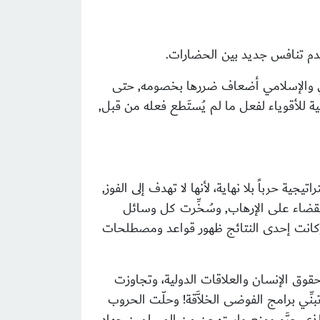
ياتها العالم العربي والإسلامي أضعاف ضررها بخصومه, حتى
 للأقوياء لفعل ما لم يُستَطع فعله من قبل,
 حرباً بلا نهاية، لأنها لا تهدف إلى الفوز,
قضاء على الإرهاب, وسُخِّرت كل وسائل
وكانت إحدى النتائج ظهور قواعد ومصطلحات
مجال حقوق الإنسان والعلاقات الدولية، وتجاوزت
نِّي برامج الفوضى الخلاَّقة! وحلّت الحروب
الذي حرَّم ومنع واستهجن من المسلمين جهاد