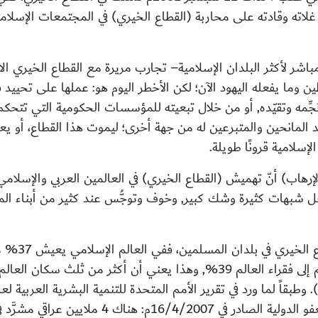
لاته وقادته على محاربة (القطاع الخيري) في المجتمعات الإسلام
مباشر لأكثر البلدان الإسلامية– تجارب مريرة مع القطاع الخيري 
طين وما يفعله اليهود الآن؛ لكن الأخطر اليوم هو: عملها على تحييد
َجِّمه وتقيّده, أو من خلال تبعيته للمؤسسات الحكومية التي تتحكم
ِد المانحين والمتبرعين له من جهة أخرى؛ ليموت هذا القطاع، أو ي
سلامية قرونًا طويلة.
إرهاب) أنّ تهميش (القطاع الخيري) في العالمين العربي والإسلا
 محل شبهات كثيرة وشك كبير, وخوف وتوجُّس عند كثير من أبناء ا
في وقت تزد
يعادل 504 مليون شخص تقريبًا, وتبلغ نسبتهم إلى فقراء العالم 39%, وهذا 
)