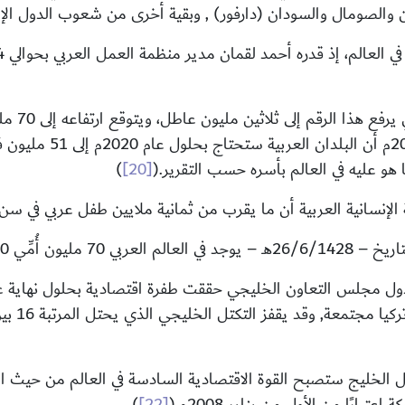
لصومال والسودان (دارفور) , وبقية أخرى من شعوب الدول الإسل
لكن وزير 
الأمم المتحدة للتنمية 
و عليه في العالم بأسره حسب التقرير.
(
[20]
)
 الإنسانية العربية أن ما يقرب من ثمانية ملايين طفل عربي في سن
ِي 80% منهم نساء.
قيمة صادر
 الخليج ستصبح القوة الاقتصادية السادسة في العالم من حيث ال
بارًا من الأول من يناير 2008م.
(
[22]
)