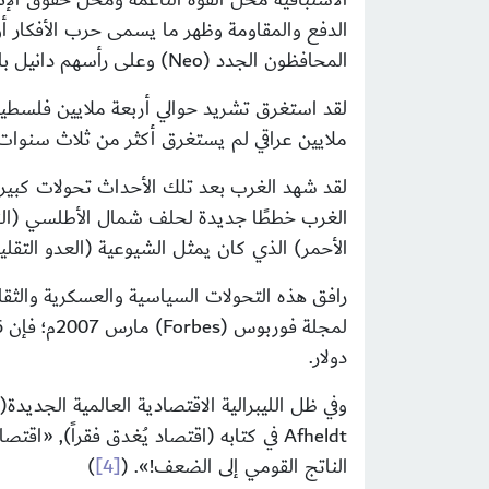
الدفع والمقاومة وظهر ما يسمى حرب الأفكار أو 
المحافظون الجدد (
Neo
) وعلى رأسهم دانيل با
لقد استغرق تشريد حوالي أربعة ملايين فلسطين
ملايين عراقي لم يستغرق أكثر من ثلاث سنوات
لقد شهد الغرب
بعد تلك الأحداث تحولات كبيرة 
الغرب خططًا جديدة لحلف شمال الأطلسي (النيت
الأحمر) الذي كان يمثل الشيوعية (العدو الت
رافق هذه التحولات السياسية والعسكرية والثقافية
لمجلة فوربوس (
Forbes
دولار.
وفي ظل الليبرالية الاقتصادية العالمية الجديدة(
Afheldt
في كتابه (اقتصاد يُغدق فقراً),
«
اقتصاد
الناتج القومي إلى الضعف!
»
. (
[4]
)