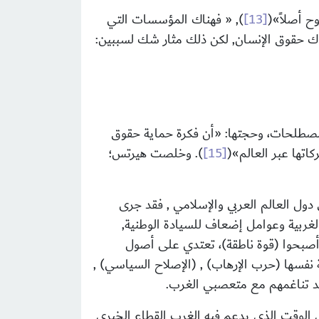
ح أصلاً
»
(
[13]
)
,
«
فهناك المؤسسات التي
تهاك حقوق الإنسان, لكن ذلك مثار شك لسببين:
المصطلحات، وحجتها:
«
أن فكرة حماية حقوق
اتها عبر العالم
»
(
[15]
)
. وخلصت هيرتس؛
دول العالم العربي والإسلامي , فقد جرى
لغربية وعوامل إضعاف للسيادة الوطنية,
 أصبحوا (قوة ناطقة)، تعتدي على أصول
ة نفسها (حرب الإرهاب) , (الإصلاح السياسي) ,
أكد تناغمهم مع متعصبي الغرب.
ر 2001م تمثلت في القطاع الخيري، ففي الوقت الذي يدعم فيه الغرب القطاع الخيري