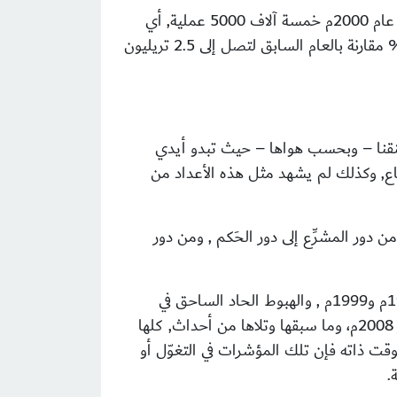
وبينما تزداد الشعوب فقرًا تزداد الشركات العالمية توسعاً فقد بلغ مجموع عمليات الاندماج بين تلك الشركات في عام 2000م خمسة آلاف 5000 عملية, أي
).وزادت عمليات دمج الشركات في النصف الأول من عام 2007م بنسبة 53% مقارنة بالعام السابق لتصل إلى 2.5 تريليون
خنقنا – وبحسب هواها – حيث تبدو أيدي
تساع, وكذلك لم يشهد مثل هذه الأعداد من
ور المشرِّع إلى دور الحَكم , ومن دور
ولعلَّ انهيار النمور الآسيوية بشركاتها وبنوكها عام 1997م , وأزمة مديونية المكسيك والبرازيل والأرجنتين عام 1998م و1999م , والهبوط الحاد الساحق في
أسواق الأسهم في دول الخليج عام 1427ه – 2006م, وانهيارات السوق العالمية في رمضان 1429ه – 17/سبتمبر 2008م، وما سبقها وتلاها من أحداث, كلها
وقت ذاته فإن تلك المؤشرات في التغوّل أو
.