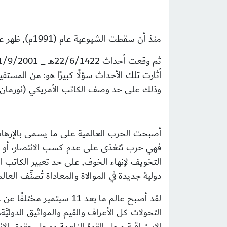
منذ أن سقطت
الشيوعية عام (1991م), ظهر عالم جديد يعرف (بالقطب الأحادي), وبرزت تحولات متسارعة، واحتدم تنافس جديد بين الحضارات.
أثارت تلك الأحداث سؤلًا كبيرًا هو: من المست
وذلك على حد وصف الكاتب الأمريكي (نورمان 
أصبحت الحرب العالمية على ما يسمى بالإرهاب بوظ
فهي حرب تتغذى على عدم كسب الانتصار، أو تقو
التخويف لإنهاء الخوف, على حد تعبير الكاتب ا
دولية جديدة في الموالاة والمعاداة تُصنِّف العا
لقد أصبح
عالم ما بعد 11 سبتمبر 
التحولات كل الأعراف والقيم والمواثيق الدوليَّ
الاستباقية محل القوة الناعمة ومحل حقوق الإ