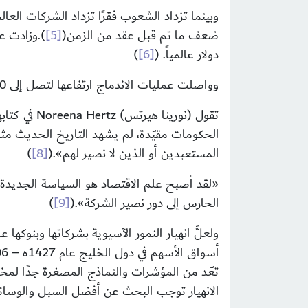
ضعف ما تم قبل عقد من الزمن(
[5]
دولار عالمياً. (
[6]
)
وواصلت عمليات الاندماج ارتفاعها لتصل إلى 3.000 عملية بلغت قيمتها الكلية 3.28 ترليون دولار. (
تقول (نورينا هيرتس)
Noreena Hertz
في كتابه
الحكومات مقيّدة، لم يشهد التاريخ الحديث مثل 
المستعبدين أو الذين لا نصير لهم
»
.
(
[8]
)
«
لقد أصبح علم الاقتصاد هو السياسة الجديدة ,
الحارس إلى دور نصير الشركة
»
.
(
[9]
)
تعّد من المؤشرات والنماذج المصغرة جدًا لمخاط
الانهيار توجب البحث عن أفضل السبل والوسائل 