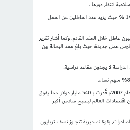
امية تنتظر دورها .
وعن البطالة فالمعدل العربي للبطالة هو الأعلى في العالم، إذ قدره أحمد لقمان مدير منظمة العمل العربي بحوالي 14 % حيث يزيد عدد العاطلين عن العمل
العمل البحريني الدكتور مجيد العلوي يرفع هذا الرقم إلى ثلاثين مليون عاطل، ويتوقع ارتفاعه إلى 70 مليون عاطل خلال العقد القادم، وكما أشار تقرير
البشرية العربية لعام 2009م أن البلدان العربية ستحتاج بحلول عام 2020م إلى 51 مليون فرص عمل جديدة، حيث بلغ معد البطالة بين
 الدراسة لا يجدون مقاعد دراسية.
وحسب معهد التمويل الدولي؛ فإن دول مجلس التعاون الخليجي حققت طفرة اقتصادية بحلول نهاية عام 2007م قُدرت بـ 540 مليار دولار, مما يفوق
ات كل من البرازيل والهند وبولندا وتركيا مجتمعة, وقد يقفز التكتل الخليجي الذي يحتل المرتبة 16 بين اقتصادات العالم ليصبح سادس أكبر
صادرات, بقوة تصديرية تتجاوز نصف تريليون