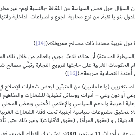
ن السؤال حول فصل السياسة عن الثقافة -بالنسبة لهم- غير مطرو
لدول بنوايا نقية, من نوع محاربة الجوع والصراعات الداخلية وان
ة دول غربية محددة ذات مصالح معروفة
»
.
(
[14]
)
(السيطرة الصامتة) أن هناك تلاعبًا يجري بالعالم من خلال تلك 
م الحكومات الغربية على حاجتها لترويج التجارة وتبنِّي مصالح شرك
ن أجندة اقتصادية صريحة
»
.
(
[16]
)
مستغربين (والعلمانيين) من المتبنّين لبعض شعارات الإصلاح في 
بوعي أو دون وعي – أدوات ووسائل تنفيذية للشعارات والمفاهيم ا
الرعاية الغربية والدعم السياسي والإعلامي الأجنبي وبعض المحلي
طنية؛ لتحقيق مشروعات سياسية أجنبية تحت لافتة الشعارات الغربي
لدينية) , و (حقوق المرأة) , (حقوق الأقليات)! وغير ذلك حتى ت
للهجمة الغربية على العالم الإسلامي عقب أحداث 11 سبتمب