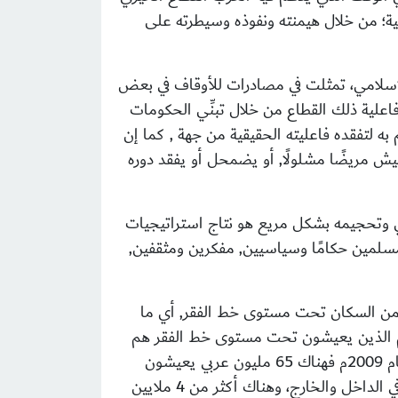
ية؛ من خلال هيمنته ونفوذه وسيطرته على
الاسلامي، تمثلت في مصادرات للأوقاف في بعض
 فاعلية ذلك القطاع من خلال تبنِّي الحكومات
 به لتفقده فاعليته الحقيقية من جهة , كما إن
عيش مريضًا مشلولًا, أو يضمحل أو يفقد دوره
مي وتحجيمه بشكل مريع هو نتاج استراتيجيات
لمسلمين حكامًا وسياسيين, مفكرين ومثقفين,
اد فيه الحاجة إلى القطاع الخيري في بلدان المسلمين، ففي العالم الإسلامي يعيش 37% من السكان تحت مستوى خط الفقر, أي ما
يعني أن أكثر من ثلث سكان العالم الذين يعيشون تحت مستوى خط الفقر هم
. وطبقاً لما ورد في تقرير الأمم المتحدة للتنمية البشرية العربية لعام 2009م فهناك 65 مليون عربي يعيشون
الفقر وتحت خط الفقر، وحسب تقرير منظمة العفو الدولية الصادر في 16/4/2007م: هناك 4 ملايين عراقي مشرَّد في الداخل والخارج، وهناك أكثر من 4 ملايين