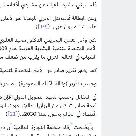
فلسطيني مشرد, ناهيك عن مشردي أفغانستان وا
على 17 مليون عربي.
(
[19]
)
الشباب في العالم العربي ما يقرب من ضعف ما ه
كما يظهر تقرير صادر عن الأمم المتحدة للتنمية
وحسب تقرير (وكالة الأنباء السعودية) الصادر بتاريخ – 26/6/1428هـ – يوجد في العالم العربي 70 مليون أُمّ
في المقابل
اقتصاد في العالم بحلول سنة 2030م.
(
[21]
)
وأوضحت أرقام منظمة التجارة العالمية أن دول
دولار وذلك بعد تطبيق السوق الخليجية المشتركة اعت