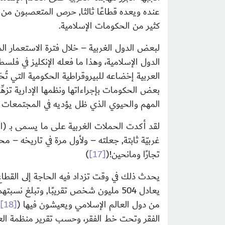
عنده ويعده قطاعًا ثالثا, حرص المتعصبون من غ
كثير من الحكومات الإسلامية.
لبعض الدول الغربية – خلال فترة الاستعمار ال
الدول الإسلامية، وهذا ما فعله الإنكليز في فلس
العربية إخضاعه للبيروقراطية الحكومية التي تُح
بعض الحكومات بإجراءاتها ونظمها الإدارية تزهّ
المهم والحيوي الذي ظل يؤديه في المجتمعات الإ
لقد أكدت الحملات الغربية على ما يسمى بـ (ال
غربيّة ثابتة, جعلته – ولأول مرة في تاريخه –
تجارًا ومانحين!
(
[17]
)
يحدث ذلك
من دول العالم الإسلامي ويعيشون فيها
(
[18]