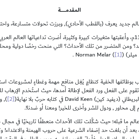
المقدمــــــــة
ثم وقعت أحداث 22/6/1422هـ _ 11/9/2001م، وأعقبتها متغيرات كبيرة وكثيرة، أضرت تداع
فيد؟ ومن المتضرر من تلك الأحداث؟ التي منحت رخصًا دولية ومحلية
ميلر)
(
[1]
)
Norman Melar
.
ائفها الخفية كنظامٍ يُغِل منافع مهمة وغطاءٍ لمشروعات استراتيجية
م على الفعل ورد الفعل لإطالة أمدها، حيث استُخدم الإرهاب لل
لبريطاني (ديفيد كين)
David Keen
في كتابه حربٌ بلا نهاية
(
[2]
)
, 
لم إلى محاور , ودول للشر وأخرى للخير! ومعنا أو ضدنا!.
مختلفًا عن عالم ما قبله؛ حيث شكَّلت تلك الأحداث منعطفًا تاريخيًا في 
ة، بعد أن بلغت حد إضفاء الشرعية على حروب الهيمنة والاعتداء! وتب
نسان والسلام الدولي فأحلّ الغرب لنفسه حروب الطلب في الوقت 