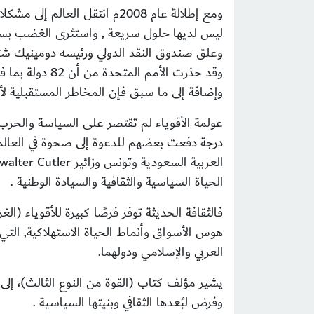
ومع إطلالة عام 2008م انتقل 
ليس لديها حلول سريعة , واستثرى الغضب بسبب ارتفاع أسع
وعلق صندوق النقد الدولي ورئيسه دومينيك شتر
وقد حذرت الأمم المتحدة من أن 82 دولة بما فيها الصين تواجه حالات غذاء طارئة , بعد تراجع مخزونات القمح إلى أدنى مستوياتها منذ عام 1980م(
وإضافة إلى ما سبق فإن المخاطر المستقبلية ل
عولمة الأقوياء
لم تقتصر على السياسة والحرب والا
درجة دفعت بعضهم للدعوة إلى صحوة في العالم
العربية السعودية وتونس وزائير
walter Cutler
الحياة السياسية والثقافية والسيادة الوطنية
.
فالثقافة الحديثة توفر فرصًا كبيرة للأقوياء 
هوس الأسواق وأنماط الحياة الاستهلاكية, التي
العربي والإسلامي ودولهما.
يشير مؤلف كتاب (القوة من النوع الثالث)، إلى
وفرض لبُعدها الثقافي وبنيتها السياسية .