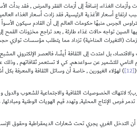
العالم إلى مشكلات وأزمات الغذاء، إضافةً إلى أزمات الفقر والمرض , فقد 
ار الأغذية الرئيسية, فقد زادت أسعار الغذاء العالمية بنسبة 45% منذ نهاية ع
اوس الجرس منبهًا حكومات العالم إلى أن القادم سيكون الأسوأ ف
أزمات (التغيرات المناخية) تزداد مما يتطلب مؤسسات توازي حجم 
قتصاد، بل امتدت إلى الثقافة أيضًا، فالعصر الإلكتروني المشبع بال
 النامي للتشمير عن سواعدهم, كي لا تستعمر ثقافاتهم , وذلك ع
(
[12]
)
لهؤلاء الغيورين , خاصة أن وسائل الثقافة والمعرفة بكل أش
(الغرب)؛ لانتهاك الخصوصيات الثقافية والاجتماعية للشعوب والدول
 تدمر فرص الإنتاج المحلية, وتهدد قيم الهويات الوطنية ومبادئه
 أن التدخل الغربي يجري تحت شعارات الديمقراطية وحقوق الإنسان 