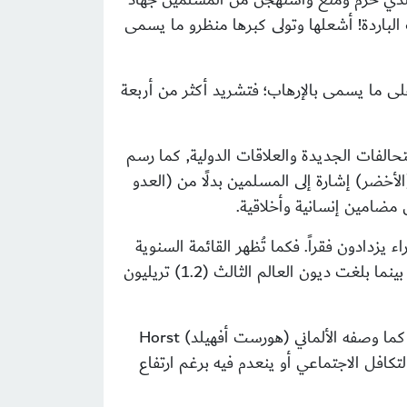
 الباردة! أشعلها وتولى كبرها منظرو ما يسمى
لى ما يسمى بالإرهاب؛ فتشريد أكثر من أربعة
تحالفات الجديدة والعلاقات الدولية, كما رسم
خضر) إشارة إلى المسلمين بدلًا من (العدو
ضامين إنسانية وأخلاقية.
 يزدادون فقراً. فكما تُظهر القائمة السنوية
) مارس 2007م؛ فإن 946 من أصحاب المليارات في العالم يملكون (1.8) تريليون دولار , بينما بلغت ديون العالم الثالث (1.2) تريليون
هو كما وصفه الألماني (هورست أفهيلد)
Horst
لتكافل الاجتماعي أو ينعدم فيه برغم ارتفاع