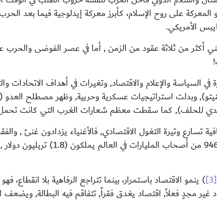
المعركة على روح الإسلام، كأبرز معركة إيدلوجية فيما بعد الحرب
يبس الأمريكي.
ي أكثر من ثلاثة عقود من الزمن , أما في عصر الفوضى والحرب ع
!
في السياسة والإعلام والاقتصاد, وتغيرات في أهداف الاتحادات وال
و), وبدلت استراتيجيات عسكرية وحربية, وظهر مصطلح العدو (الأ
قليدي للحلف), كما سقطت معظم شعارات الغرب التي كانت تحمل م
 تسارع وتيرة التغول الاقتصادي, فالأغنياء يزدادون غنىً , والفقراء
[3]
) ينمو الاقتصاد باستمرار، بينما تتراجع الرفاهية بلا انقطاع، ف
 غير مجدٍ فعلاً, اقتصاد يغدق فقراً, تتفاقم فيه البطالة, ويضعف ا