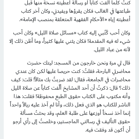
كنتُ كلما ألفت كتاباً أو رسالة أعطيته نسخة منها قبل
طباعتها في الغالب فكان يقرؤها ويفيدني، وكان آخر كتاب
أعطيته إياه «الأحكام الفقهية المتعلقة بمنصب الإمامة».
وكان أحب كُتُبي إليه كتاب «مسائل صلاة الليل» وكان أحب
شيء له فيه المقدمة! فكان يثني عليها كثيراً، وما أظن ذلك إلا
لأنه من عباد الليل.
قال لي مرة ونحن خارجون من المسجد: ليتك حضرت
محاضرتي البارحة، فقلتُ: كنت حريصا عليها لكن كان عندي
محاضرات في الجامعة، فقال: لقد ضربتُ بك مثالاً! قلت: كيف
ذلك؟ قال: ذكرتُ أن أحد المشايخ ألَّفت كتاباً عن صلاة الليل
وأنه مكتوب على الكتاب حقوق الطبع محفوظة! فقلت: هذا
الناشر للكتاب هو الذي فعل ذلك، وأنا لم آخذ عليه ريالاً واحداً
إنما آخذ نسخاً أوزعها على طلبة العلم، وقد بحثتُ مسألة
حقوق التأليف في رسالتي الماجستير، وخلصتُ إلى رأي أرجو
أن أكون قد وفقت فيه.