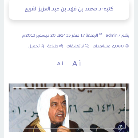
كتبه: د.محمد بن فهد بن عبد العزيز الفريح
بقلم /
admin
الجمعة 17 صفر 1435هـ 20 ديسمبر 2013م
2٬080 مشاهدات
لا تعليقات
طباعة
تحميل
أ A
أ A