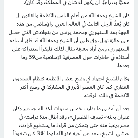
معنيًّا به، راجيًا أن يكون له شأن في المملكة، وقد كان).
كان الشيخ رحمه الله من أعلم الناس بالأنظمة والقانون بل
كان يُعدُّ الرجل الثالث في العالم العربي والإسلامي من هذه
الجهة بعد السنهوري ومحمد يونس من بنجلادش الذي حصل
على جائزة نوبل، وفي ظني أن الشيخ رحمه الله قد فاق أستاذه
السنهوري، ومن أراد معرفة مثال لذلك فليقرأ استدراكه على
أستاذه في خاطرات حول المصرفية الإسلامية ص59 وما
بعدها.
وكان للشيخ اجتهاد في وضع بعض الأنظمة كنظام الصندوق
العقاري كما كان العضو الأبرز في المشاركة في وضع أكثر
الأنظمة في ذلك الوقت.
بعد أن أمضى ما يقارب خمس سنوات أخذ الماجستير وكان
عنوان بحثه» تصرف الفضولي»، وقد أطال مدة دراسته في
مصر برغبة منه حتى يتمكن من قراءة ما يستطيع قراءته،
حدثني الشيخ سعد عن أخيه غفر الله لهما قائلاً: كان شغوفاً