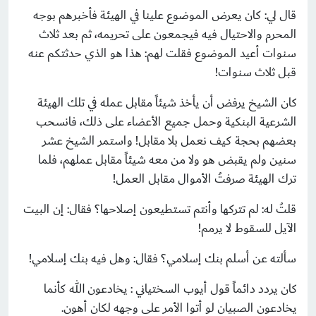
قال لي: كان يعرض الموضوع علينا في الهيئة فأخبرهم بوجه
المحرم والاحتيال فيه فيجمعون على تحريمه، ثم بعد ثلاث
سنوات أعيد الموضوع فقلت لهم: هذا هو الذي حدثتكم عنه
قبل ثلاث سنوات!
كان الشيخ يرفض أن يأخذ شيئاً مقابل عمله في تلك الهيئة
الشرعية البنكية وحمل جميع الأعضاء على ذلك، فانسحب
بعضهم بحجة كيف نعمل بلا مقابل! واستمر الشيخ عشر
سنين ولم يقبض هو ولا من معه شيئاً مقابل عملهم، فلما
ترك الهيئة صرفتُ الأموال مقابل العمل!
قلتُ له: لم تتركها وأنتم تستطيعون إصلاحها؟ فقال: إن البيت
الآيل للسقوط لا يرمم!
سألته عن أسلم بنك إسلامي؟ فقال: وهل فيه بنك إسلامي!
كان يردد دائماً قول أيوب السختياني : يخادعون الله كأنما
يخادعون الصبيان لو أتوا الأمر على وجهه لكان أهون.