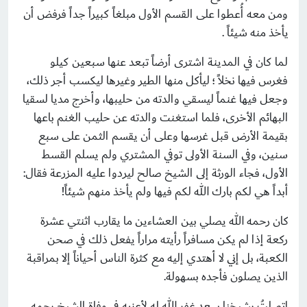
ومن معه أُعطوا على القسم الأول مبلغاً كبيراً جداً فرفض أن
يأخذ منه شيئاً .
لما كان في المدينة اشترى أرضاً تبعد عنها سبعين كيلو
فغرس فيها نخلاً ؛ ليأكل منها الطير وغيرها ليكسب أجر ذلك،
وجعل فيها غنماً ليسقي والدته من حليبها، وأخرج مديا لسقيا
البهائم الأخرى، فلما استغنت والدته عن حليب الغنم باعها
بقيمة الأرض قبل غرسها وعلى أن يقسم الثمن على سبع
سنين، وفي السنة الأولى توفي المشتري ولم يسلم القسط
الأول، فجاء الورثة إلى الشيخ صالح ليردوا عليه المزرعة فقال:
أبداً هي لكم بارك الله لكم فيها ولم يأخذ منهم شيئاً!
كان رحمه الله يصلي بين العشاءين ما يقارب اثنتي عشرة
ركعة إذا لم يكن مسافراً رأيته مراراً يفعل ذلك في صحن
الكعبة، بل إني لا أهتدي إليه مع كثرة الناس أحياناً إلا بمراقبة
الذين يصلون فأجده بسهولة.
اتصلتُ بشيخنا سعد غفر الله له لأعزيه في وفاة الشيخ رحمه