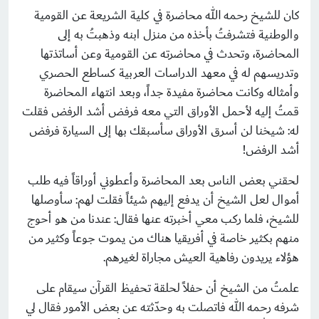
كان للشيخ رحمه الله محاضرة في كلية الشريعة عن القومية
والوطنية فتشرفتُ بأخذه من منزل ابنه وذهبتُ به إلى
المحاضرة، وتحدث في محاضرته عن القومية وعن أساتذتها
وتدريسهم له في معهد الدراسات العربية كساطع الحصري
وأمثاله وكانت محاضرة مفيدة جداً، وبعد انتهاء المحاضرة
قمتُ إليه لأحمل الأوراق التي معه فرفض أشد الرفض فقلت
له: شيخنا لن أسرق الأوراق سأسبقك بها إلى السيارة فرفض
أشد الرفض!
لحقني بعض الناس بعد المحاضرة وأعطوني أوراقاً فيه طلب
أموال لعل الشيخ أن يدفع إليهم شيئاً فقلت لهم: سأوصلها
للشيخ، فلما ركب معي أخبرته عنها فقال: عندنا من هو أحوج
منهم بكثير خاصة في أفريقيا هناك من يموت جوعاً وكثير من
هؤلاء يريدون رفاهية العيش مجاراة لغيرهم.
علمتُ من الشيخ أن حفلاً لحلقة تحفيظ القرآن سيقام على
شرفه رحمه الله فاتصلت به وحدّثته عن بعض الأمور فقال لي