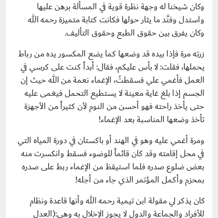
وكان شيخنا له وجهة نظرة قوية في المسألة برهن عليها
واستدل وفنَّد ما يثار حولها فكانت كتابة متميزة رحمه الله
وكان يفرق بين حقوق الطبع وحقوق التأليف.
زرته مرة فإذا بيده قد وضعها كما يضع المكسور يده من رباط
يحملها، فقلت: لا بأس عليكم، فقال: أبداً كنت على كرسي في
العمل فأغمي علي فسقطتُ، الإغماء نعمة من الله حيث إن
الجسم إذا بلغ غاية معينة لا يستطيع التحمل فيغمى عليه
حتى يأخذ راحته فهو أحسن من النوم لأن كثيراً من الأجهزة
تأخذ وضعها المناسبة بعد الإغماء!
ومرة أغمي عليه وهو في الهند أو باكستان في دورة المياه التي
في محل إقامته وقد كان قائماً للوضوء فسقط وانكسرت منه
بعض ضلوع صدره فلما استيقظ من الإغماء ربط على صدره
بمحزم وأكمل المؤتمر الذي جاء من أجله!
كان يذكر لي مقولة ابن تيمية رحمه الله وأنها قاعدة ونظام
للأفراد والجماعة والدول لا يجوز الإخلال به وهي:(العدل