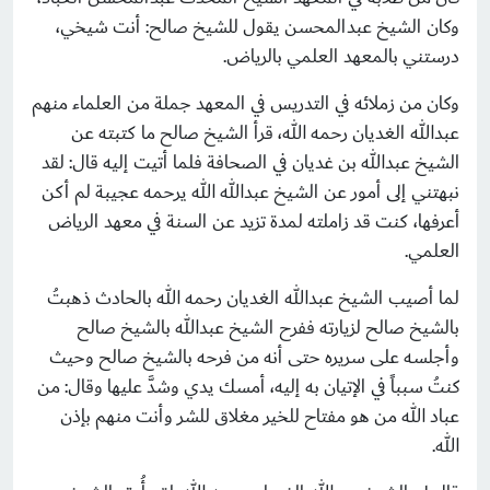
وكان الشيخ عبدالمحسن يقول للشيخ صالح: أنت شيخي،
درستني بالمعهد العلمي بالرياض.
وكان من زملائه في التدريس في المعهد جملة من العلماء منهم
عبدالله الغديان رحمه الله، قرأ الشيخ صالح ما كتبته عن
الشيخ عبدالله بن غديان في الصحافة فلما أتيت إليه قال: لقد
نبهتني إلى أمور عن الشيخ عبدالله الله يرحمه عجيبة لم أكن
أعرفها، كنت قد زاملته لمدة تزيد عن السنة في معهد الرياض
العلمي.
لما أصيب الشيخ عبدالله الغديان رحمه الله بالحادث ذهبتُ
بالشيخ صالح لزيارته ففرح الشيخ عبدالله بالشيخ صالح
وأجلسه على سريره حتى أنه من فرحه بالشيخ صالح وحيث
كنتُ سبباً في الإتيان به إليه، أمسك يدي وشدَّ عليها وقال: من
عباد الله من هو مفتاح للخير مغلاق للشر وأنت منهم بإذن
الله.