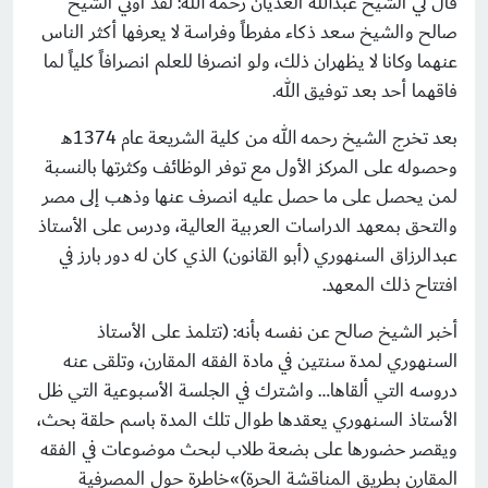
قال لي الشيخ عبدالله الغديان رحمه الله: لقد أُوتي الشيخ
صالح والشيخ سعد ذكاء مفرطاً وفراسة لا يعرفها أكثر الناس
عنهما وكانا لا يظهران ذلك، ولو انصرفا للعلم انصرافاً كلياً لما
فاقهما أحد بعد توفيق الله.
بعد تخرج الشيخ رحمه الله من كلية الشريعة عام 1374هـ
وحصوله على المركز الأول مع توفر الوظائف وكثرتها بالنسبة
لمن يحصل على ما حصل عليه انصرف عنها وذهب إلى مصر
والتحق بمعهد الدراسات العربية العالية، ودرس على الأستاذ
عبدالرزاق السنهوري (أبو القانون) الذي كان له دور بارز في
افتتاح ذلك المعهد.
أخبر الشيخ صالح عن نفسه بأنه: (تتلمذ على الأستاذ
السنهوري لمدة سنتين في مادة الفقه المقارن، وتلقى عنه
دروسه التي ألقاها… واشترك في الجلسة الأسبوعية التي ظل
الأستاذ السنهوري يعقدها طوال تلك المدة باسم حلقة بحث،
ويقصر حضورها على بضعة طلاب لبحث موضوعات في الفقه
المقارن بطريق المناقشة الحرة)»خاطرة حول المصرفية