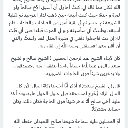
الله فكان مما قاله لي: كنتُ أحاول أن أسبق الأخ صالحاً ولو
لمرة واحدة؛ حيث كنت أتبعه حين ذهب لدار التوحيد ثم لكلية
الشريعة ثم لمصر ثم في بقية أمور من العبادات والعادات فلم
أسبقه، وظننتُ أني سأسبقه ولو في الموت قبله! حتى أني قلت
له: إن مت فاجعلوا دفني في مقبرة العدل فقد واعدتُ والدتي
أن أقبر معها! فسبقني رحمه الله إلى لقاء ربه .
كان لأبناء الشيخ عبدالرحمن الحصين (الشيخ صالح والشيخ
سعد والوزير عبدالله) حساباً واحداً ينفقون منه ويتصدقون،
ولا يدخرون شيئاً فوق الحاجات الضرورية.
قال لي الشيخ سعد:( لا أذكر أنَّا أخرجنا زكاة المال؛ لأن كل
المال الزائد يُـخْرج لمستحقه قبل حلول الحول عليه، وقد أخذ
علينا أخي صالح ألا ندخر شيئاً فوق الحاجة فكان ذلك، وكان
حسابنا مشتركاً).
أمَّ المصلين عليه سماحة شيخنا صالح اللحيدان حفظه الله