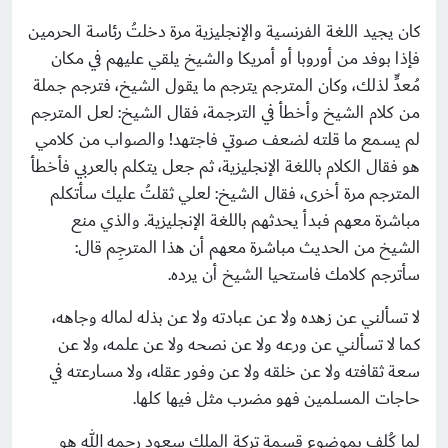
كان يجيد اللغة الفرنسية والإنجليزية مرة دخلتُ رئاسة الحرمين
فإذا بوفد من أوروبا أو أمريكا والشيخ يلقي عليهم في مكان
مُعدٍّ لذلك، وكان المترجم يترجم ما يقول الشيخ، فترجم جملة
من كلام الشيخ وأخطأ في الترجمة، فقال الشيخ: لعل المترجم
لم يسمع ما قلته لضعف صوتي فاجتهد! والصواب من كلامي
هو فقال الكلام باللغة الإنجليزية، ثم جعل يتكلم بالعربي فأخطأ
المترجم مرة أخرى، فقال الشيخ: لعلي ثقلتُ عليك سأتكلم
مباشرة معهم فبدأ يحدثهم باللغة الإنجليزية. والذي منع
الشيخ من الحديث مباشرة معهم أن هذا المترجِم قال:
سأترجم كلامك فاستحيا الشيخ أن يرده.
لا تسألني عن زهده ولا عن عبادته ولا عن بذله لماله وجاهه،
كما لا تسألني عن ورعه ولا عن نصحه ولا عن علمه، ولا عن
سعة ثقافته ولا عن خلقه ولا عن وفور عقله، ولا مسارعته في
حاجات المسلمين فهو مضرب مثل فيها كلها.
لما كُلف بموضوع قسمة تركة الملك سعود رحمه الله هو