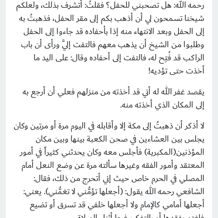
رحمه الله: هل تصحبني للحفل؟ فقلتُ: أتشرف بذلك، ولعلكم
شيخنا تسمحون لي أن أذهب بكم إلى مقر الحفل، فذهبتُ به
إلى الحفل وبعد الانتهاء منه إذا بأحفاده قد جاءوا إلى الحفل
وطلبوا من الشيخ أن يذهب معهم فالتفت إليَّ ورأى أن باب
الراكب قد فُتِح له، فالتفت إلى أحفاده وقال: على اليد ما
أخذت حتى تؤديه!
يقصد غفر الله له أني قد أخذته من منزلهم فعلي أن أرجع به
إلى المكان الذي أخذته منه.
لا أذكر أن ذهبتُ إلى مكة إلا وأقابله في اليوم مرة أو مرتين وكان
يجلس بين العشاءين في صحن الكعبة بينها وبين مكان
المؤذنين(المكبرية) فأجلس معه وكان يحدثني كثيراً في أمور
المعتقد وأمور الفقه وغيرها سألته مرة عن وضع النعل أمام
المصلي في الحرم خاص حيث إني أتحرج من ذلك، فقال:
الشافعي رحمه الله يقول: (أجعلها تؤمُّني لا تغمُّني). يعني:
أجعلها أمامي كالإمام ولا أجعلها خلفي قد تسرق أو تضيع
فاغتم بفقدها أو بالتفكير فيها أثناء الصلاة.