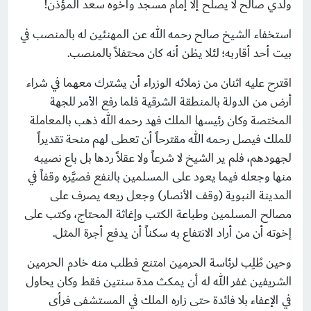
ولدي صالح لا يصلح إلا إمام مسجد وأخوه سعد المؤذن!
استخفاء الشيخ صالح رحمه الله عن المهنئين له بالمنصب في
بيت أحد أقاربه؛ لئلا يظن أنه كان محتفلاً بالمنصب.
اقترح عليه اثنان من زملائه الوزراء أن يشترك معهما في شراء
أرض من الدولة بالمنطقة الشرقية فلما رفع الأمر للجهة
المختصة وكان رئيسها الملك فهد رحمه الله ذهب بالمعاملة
للملك فيصل رحمه الله مقترحاً أن تعطى لهم منحة تقديراً
لجهودهم، فلم ير الشيخ لا شرعاً ولا عقلاً ردها بل باع نصيبه
منها وجعله فيما يعود على المسلمين بالنفع فصيَّره وقفاً في
المدينة النبوية (وقف الأنصار) وجعل ريعه يصرف على
مصالح المسلمين وطباعة الكتب وإغاثة المحتاج، وكتب على
إخوته أن من أراد الانتفاع به سكناً أن يدفع أجرة المثل.
وحين طُلِب لرئاسة الحرمين امتنع فطلب منه خادم الحرمين
الشريفين غفر الله له أن يمكث مدة سنتين فقط وكان يحاول
في الإعفاء بلا فائدة حتى زاره الملك في المستشفى فرأى