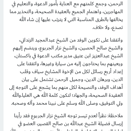
الرحمن، وجمع كلمتهم مع العناية بأمور الدعوة، والتعليم في
المهاجرين، واهتمام الجميع بالعقيدة الصحيحة، والتحذير مما
يخالفها بالطرق المناسبة التي لا يترتب عليها إن شاء الله
تصدع، ولا خلاف.
واتفقنا على تكوين الوفد من الشيخ عبدالمجيد الزنداني،
والشيخ صالح الحصين، والشيخ نزار الجربوع، وينضم إليهم
الشيخ عبدالعزيز ابن عتيق مدير مكتب الدعوة في باكستان،
ويعينهم بما يحتاجون إليه من سيارة وغيرها، واتفقنا على
إعداد أربع رسائل لكل من الإخوة المشايخ سياف وقلب
الدين، وبرهان الدين، وجميل الرحمن تشتمل على بيان
أهداف الوفد، والنصيحة لكل منهم بما يشجع على التوجه إلى
العقيدة الصحيحة، والجهاد؛ لتكون كلمة الله هي العليا.والله
ولي التوفيق، وصلى الله وسلم على نبينا محمد وآله وصحبه.
ملاحظة: نظراً لعدم تيسر توجه الشيخ نزار الجربوع فقد رأينا
إرسال فضيلة الشيخ عبدالله بن صالح القصير، العضو في