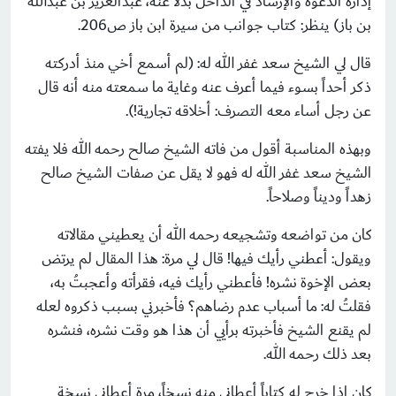
إدارة الدعوة والإرشاد في الداخل بدلاً عنه، عبدالعزيز بن عبدالله
بن باز) ينظر: كتاب جوانب من سيرة ابن باز ص206.
قال لي الشيخ سعد غفر الله له: (لم أسمع أخي منذ أدركته
ذكر أحداً بسوء فيما أعرف عنه وغاية ما سمعته منه أنه قال
عن رجل أساء معه التصرف: أخلاقه تجارية!).
وبهذه المناسبة أقول من فاته الشيخ صالح رحمه الله فلا يفته
الشيخ سعد غفر الله له فهو لا يقل عن صفات الشيخ صالح
زهداً وديناً وصلاحاً.
كان من تواضعه وتشجيعه رحمه الله أن يعطيني مقالاته
ويقول: أعطني رأيك فيها! قال لي مرة: هذا المقال لم يرتض
بعض الإخوة نشره! فأعطني رأيك فيه، فقرأته وأعجبتُ به،
فقلتُ له: ما أسباب عدم رضاهم؟ فأخبرني بسبب ذكروه لعله
لم يقنع الشيخ فأخبرته برأيي أن هذا هو وقت نشره، فنشره
بعد ذلك رحمه الله.
كان إذا خرج له كتاباً أعطاني منه نسخاً، مرة أعطاني نسخة