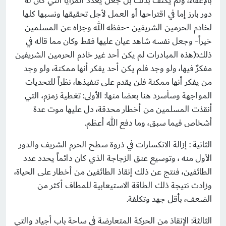
بالإعفاء، ولم يكتف بذلك بل جعل يعدد المزايا التي كان له
دور بارز إما في اقتراحها أو العمل لأجل تحقيقها ونسبها كلها
لخادم الحرمين الشريفين -حفظه الله وجزاه عن المسلمين
خيراً- وجعل نفسه شاهد عيان عليها فقط وكان مما قاله في
ذلك:(هذه المبادرات لم يكن أحد غير خادم الحرمين الشريفين
مفكرٌ فيها، ولو وجد فلم يكن أحد يفكر أنها ممكنة، ولو وجد
من يفكر أنها ممكنة فلن يقدم على تنفيذها، نظراً للتحديات
المواجهة وسأسرد هنا بعضا منها: الأولى: تغطية زمزم، التي
أنقذت المسلمين من أخطار محدقة، دل عليها موت عدة
أشخاص فيما سبق، وما دفع الله أعظم.
الثانية : إزالة الانكسارات في ذروة سطح الحرم الشريف والدور
الأول منه ، وتوسيع عنق الزجاجة الذي كان دائماً يحدد عدد
الطائفين، فنتج عن ذلك إنقاذ الطائفين من أخطار على الحياة،
وزادت نتيجة ذلك الطاقة الاستيعابية للمطاف أكثر من
الضعف، بأقل جهد وتكلفة.
الثالثة: الإنقاذ من الحركة المتعارضة في ساحة باب أجياد والتي