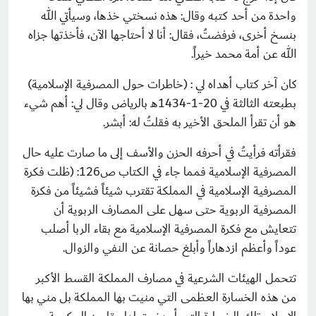
واحدة من أحد كتبه وقال: هذه نسختي خذها، وسيأتي الله
بنسخ أخرى، فرفضتُ، فقال: أنا لا أحتاجها الآن، فأخذتها جزاه
الله عن أمة محمد خيراً.
كان آخر كتاب أهداه لي : (خاطرات حول المصرفية الإسلامية)
بطبعته الثالثة في 20-1-1434هـ بالرياض وقال لي: أهم شيء
هو أن تقرأ الملحق الأخير به فقلتُ له: أبشر.
فقرأته فرأيتُ في أحرفه الحزن والأسف إلى ما صارت عليه حال
المصرفية الإسلامية فمما جاء في الكتاب ص126: (ظلت فكرة
المصرفية الإسلامية في المملكة تقترب شيئاً فشيئاً من فكرة
المصرفية الربوية حتى سهل على المصارف الربوية أن
تتعايش مع فكرة المصرفية الإسلامية مع بقاء الربا أصلب
عوداً وأعظم ازدهاراً وأبلغ حصانة عن النفي والزوال.
تتحمل الهيئات الشرعية في مصارف المملكة القسط الأكبر
من هذه الخسارة العظمى التي منيت بها المملكة بل مني بها