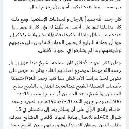
بل يسحب مما بعده فيكون أسهل في إخراج المال.
كان رحمه الله بصيراً بالرجال والجماعات الإسلامية، ومع ذلك
كان يعاملها كلها على أحسن ما تُظْهِرُ له، وإن كان لا يرضى ما
عندهم من ضلال ولذا لا يذكرها بعضها لا بخير ولا بشر! ذكر لي
مرة أن جماعة التبليغ لا يحبون الجهاد؛ لأنه ليس على منهجهم
وطريقتهم، ولذا لم يشاركوا في الجهاد الأفغاني.
وعلى ذكر الجهاد الأفغاني كان سماحة الشيخ عبدالعزيز بن باز
رحمه الله مهتماً بموضوع اختلافهم القادة وكان قد حرص على
تكوين لجنة لدراسة الأمر فكان مما كتبه رحمه الله: (اجتمعنا
بأصحاب الفضيلة الشيخ عبدالمجيد الزنداني، والشيخ صالح
الحصين، والشيخ سعد الحصين في صباح السبت 19-7-
1406هـ، وصباح يوم الأحد 20-7-1406هـ عبدالمجيد وسعد
خاصة، واتفق الرأي على أن يسافر وفد إلى باكستان في 15
شوال 1406هـ للاتصال بقادة الجهاد الأفعاني المشايخ سياف،
وقلب الدين، وبرهان الدين؛ للتوفيق بينهم وبين الشيخ جميل