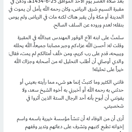
بعد صلاة العصر يوم الأحد الموافق 25-6-1434هـ، ودفن في
مقبرة النسيم شرق الرياض، وكان رحمه الله يأمل أن يموت في
المدينة أو مكة وأن يقبر هناك لكنه مات في الرياض ولم يوص
بنقله؛ لعدم وروده عن السلف الصالح.
سلمتُ على ابنه الأخ الوقور المهندس عبدالله في المقبرة
وقلت له: أحسن الله عزاءكم وجبر مصابنا جميعاً، الله يحلله
ويبيحه، قدم على رب كريم، ومن خلّف أمثالكم لم يمت، فقال:
والدي أوصاني أن أطلب التحليل له من أصحابه وجزاك الله
خيراً على تحليله!
فاتني الكثير وما كتبتُ إنما هو شيء مما رأيته بعيني أو
حدثني به رحمه الله أو أخبرني به أخوه الشيخ سعد، ولا
يفوتني أن أبوح بأنه أحد الرجال الستة الذين أثروا في
شخصيتي.
أرى أن من الوفاء له أن تنشأ مؤسسة خيرية باسمه واسم
إخوانه تطبع كتبهم وتشرف على دعاتهم وتدير وقفهم