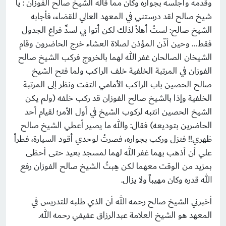
وقدّمه وأجلسه بجواره وكان مما قاله الشيخ صالح الفوزان : يا
شيخ صالح لقد درستني في المعهد العالي للقضاء، فأجابه
الشيخ صالح: لستُ أهلاً لذلك لكن أتوا بي لسدِّ فراغ الجدول
فقط… وحين أذّن المؤذن لصلاة العشاء خرج الحاضرون وقام
الشيخان الصالحان غفر الله لهما بالخروج فركب الشيخ صالح
الفوزان في المرتبة الخلفية خلف الراكب ولما فتح الشيخ
صالح الحصين باب الراكب الأمامي التفت ونظر إلى المرتبة
الخلفية وإذا بالشيخ صالح الفوزان قد ركب خلفه (ولم يكن
الشيخ الحصين انتبه لركوب الشيخ في أول الأمر؛ لقيام أحد
الحاضرين بتوديعه) فقال: والله ما يصير أعطي الشيخ صالح
ظهري!! فنزل وركب بجواره، فصرتُ لوحدي أقود السيارة، فطرأ
علي أن أذهب بهما غفر الله لهما لمسجد بعيد حتى أحظى
بمزيد من الوقت معهما لكن هِبتُ الشيخ صالح الفوزان رفع
الله قدره وكان مهيباً ولا يزال.
أخبرني الشيخ صالح رحمه الله أن الذي طلبه للتدريس في
المعهد هو الشيخ العلامة عبدالرزاق عفيفي رحمه الله.