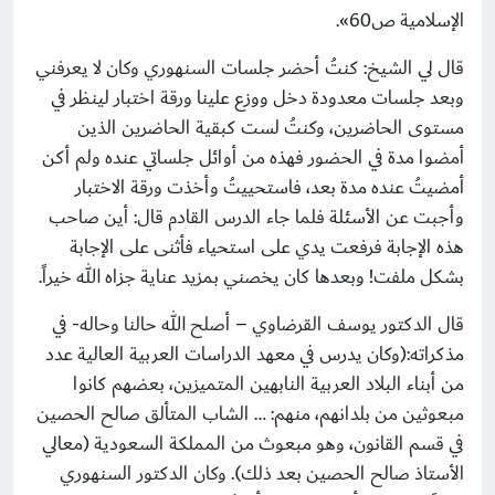
الإسلامية ص60».
قال لي الشيخ: كنتُ أحضر جلسات السنهوري وكان لا يعرفني
وبعد جلسات معدودة دخل ووزع علينا ورقة اختبار لينظر في
مستوى الحاضرين، وكنتُ لست كبقية الحاضرين الذين
أمضوا مدة في الحضور فهذه من أوائل جلساتي عنده ولم أكن
أمضيتُ عنده مدة بعد، فاستحييتُ وأخذت ورقة الاختبار
وأجبت عن الأسئلة فلما جاء الدرس القادم قال: أين صاحب
هذه الإجابة فرفعت يدي على استحياء فأثنى على الإجابة
بشكل ملفت! وبعدها كان يخصني بمزيد عناية جزاه الله خيراً.
قال الدكتور يوسف القرضاوي – أصلح الله حالنا وحاله- في
مذكراته:(وكان يدرس في معهد ‏الدراسات العربية العالية عدد
من أبناء البلاد العربية النابهين المتميزين، بعضهم كانوا
مبعوثين من بلدانهم، منهم: … الشاب المتألق صالح الحصين
في قسم القانون، وهو مبعوث من المملكة السعودية (معالي
الأستاذ صالح الحصين بعد ذلك). وكان الدكتور السنهوري