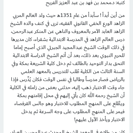
كتبه: د.محمد بن فهد بن عبد العزيز الفريح
من أين أبدأ ! سأبدأ من عام 1351هـ حيث ولد العالم المربي
الزاهد الورع الخفي القانوني الفقيه، تربى في كنف والده الشيخ
الزاهد العابد الآمر بالمعروف والناهي عن المنكر عبدالرحمن،
درس العالم الزاهد في المدرسة الابتدائية بشقراء، كان مديرها
في ذلك الوقت الشيخ عبدالمجيد الجبرتي الذي أصبح إماما
للحرم النبوي بعد ذلك، بعد أن أتم الشيخ الدراسة الابتدائية
التحق بدار التوحيد بالطائف ثم دخل كلية الشريعة بمكة وفي
السنة الثالث من الكلية طُلب للتدريس بالمعهد العلمي
بالرياض فصار مدرساً وطالبا في نفس الوقت فكان يُدِّرس فإذا
جاء وقت الاختبار ذهب إليه، حدثني بعض من زامله في الكلية
أن الشيخ رحمه الله كان يأتي إليهم في محل إقامتهم بمكة
ويطَّلع على المنهج المطلوب للاختبار وهو جالس القرفصاء
فيمر على المنهج المطلوب على وجه السرعة ثم يدخل
الاختبار ويأخذ الأول عليهم!
كان من طلابه في المعهد الشيخ المحدث عبدالمحسن العباد،