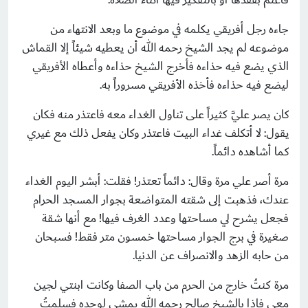
جاءه رجل أفريقي يكلمه في موضوع ما وبعد الانتهاء من
موضوعه لم يجد الشيخ رحمه الله أن يعطيه شيئاً إلا القماش
الذي يضع فيه حذاءه فأخرج الشيخ حذاءه وأعطاه الأفريقي
ليضع فيه حذاءه فأخذه الأفريقي مسروراً به.
كان يصر عليَّ كثيراً على تناول الغداء معه فاعتذر منه فكان
يقول: لا أتكلف غداء البيت فاعتذر وكان يفعل ذلك مع غيري
كما أشاهده دائماً.
مرة أصر علي مرة وقال: دائماً تعتذر! فقلت: أبشر اليوم الغداء
عندك، فذهبت إلى شقته المتواضعة بجوار المسجد الحرام
فجعل يشرح لي مساحتها وعدد الغرف فيها! مع أنها شقة
صغيرة في برج الجوار مساحتها خمسون متر فقط! فسبحان
من حابه الزهد والانصراف عن الدنيا.
مرة كنتُ خارج من الحرم من باب الصفا وكانت ابنتي لجين
معي فإذا بالشيخ صالح رحمه الله يمشي لوحده فسلمتُ