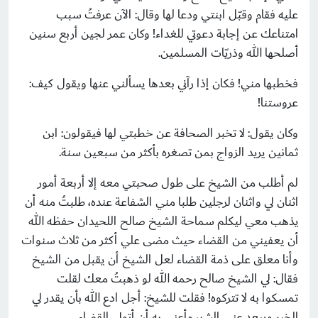
عليه فقام وقبّل ابنتي ودعا لها وقال: الآن عرفتُ سبب
امتناعك عن إجابة دعوتي للغداء! وكان عمر لجين أربع سنين
أصلحها الله وذريّات المسلمين.
فخطبها مني! فكان إذا رآني بعدها يسألني عنها ويقول كيف:
عروستنا!
وكان يقول: لا تخبر الصحافة عن خطبتي لها فيقولون: ابن
ثمانين يريد الزواج بمن تصغره بأكثر من سبعين سنة.
لم أطلب من الشيخ على طول صحبتي معه إلا أربعة أمور
اثنان لي واثنان لرجلين طلبا مني الشفاعة عنده، طلبتُ منه أن
يذهب معي ليكلم سماحة الشيخ صالح اللحيدان حفظه الله
أن يعفيني من القضاء حيث مضى علي أكثر من ثلاث سنوات
وأنا معلق على ذمة القضاء لعل الشيخ أن يقبل من الشيخ
فقال: لي الشيخ صالح رحمه الله لو ذهبتُ معك لقلت
تمسكوا به لا تتركوه! فقلت للشيخ: أجل ادع الله بأن يقدر لي
الخير ويبعد عني الشر، وأعني به أن أتولى القضاء.