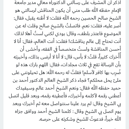
أذكر أن المشرف على رسالتي الدكتوراه معالي مدير جامعة
الإمام حفظه الله طلب مني أن يكون المناقش لرسالتي هو
الشيخ صالح الحصين رحمه الله فقلت: لا أظنه يقبل، فقال:
أصر عليه، فقلت: نعم. فاتصلتُ بالشيخ صالح وقلت له عن
الموضوع فاعتذر بلطف، وقال: بودي لكني لستُ أهلا لذلك
أنت تحتاج إلى عالم يناقشك! فقلت: أنت العالم، فقال: أنا لا
أحسن المناقشة ولستُ متخصصاً في الفقه، وأخشى أن
أُأَخرك كثيراً، قلتُ: لا بأس، قال: لا أنا لا أرضى بذلك، وأخبرته
بأن الرسالة تقع في ثلاث مجلدات، فقال: اللهم بارك هذه لو
ضُرِب بها كافر لأسلم! فقلتُ له رحمه الله: هل تحيلونني على
ملئ يحل محلكم؟ فجاء ذكر الشيخ العالم الدكتور أحمد بن
حميد حفظه الله فقال: ونعم الشيخ أحمد عالم وسيفيدك
أعطني رقمه لأكلمه وأخبرك، فأعطيته رقمه، وبعد قليل اتصل
بي الشيخ وقال: لم يرد علينا سنتواصل معه ثم أخبرك وبعد
يوم اتصل بي الشيخ وقال : كلمنا الشيخ أحمد ووافق جزاه
الله خيراً، فدعوتُ للشيخ وشكرته على حرصه.