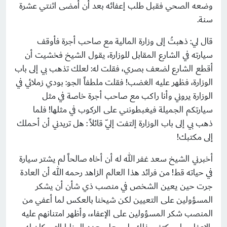
وضعه الصحي فقبل طلب إعفائه بعد أن أمضى اثنتي عشرة
سنة.
قال لي: ذهبتُ إلى وزارة المالية مع صاحب أجرة فأوقف
سيارته في الشارع المقابل للوزارة، يقول الشيخ فخشيت أن
أقطع الشارع لضعف بصري، فقلت له: لعلك تذهب بي إلى باب
الوزارة، فظهر عليه الغضب! فقلت ملطفاً الجو: بودي زملائي في
الوزارة يروني وأنا راكب مع صاحب أجرة خاصة في مثل
سيارتكم الجميلة فيغبطونني على الركوب في مثلها! فلما
ذهب بي إلى باب الوزارة إلتفت إليّ قائلاً : هل تريدني أن أحملك
إلى مكتبك!
أخبرني الشيخ سعد غفر الله له أن أخاه صالحاً لم يشتر سيارة
في حياته قط! من فرائد هذا العالم الزاهد رحمه الله أن العادة
جرت حين يعين الشخص في منصب ذي شأن أن يشكر
المسؤولين على التعيين لكن شيخنا بالعكس لما أعفي من
المنصب شكر المسؤولين على الإعفاء، وأظهر امتنانهم عليه