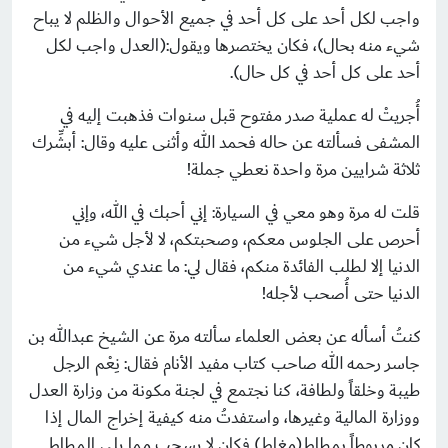
واجب لكل أحد على كل أحد في جميع الأحوال والظلم لا يباح
شيء منه بحال)، فكان يختصرها ويقول:(العدل واجب لكل
أحد على كل أحد في كل حال).
أُجريتْ له عملية صدر مفتوح قبل سنوات فذهبت إليه في
المشفى فسألته عن حاله فحمد الله وأثنى عليه وقال: أبشِّرك
ثلاثة شرايين مرة واحدة نعطي جملة!
قلت له مرة وهو معي في السيارة: إني أحبك في الله، وإني
أحرص على الجلوس معكم، وصحبتكم، لا لأجل شيء من
الدنيا إلا لطلب الفائدة منكم، فقال لي: ما عندي شيء من
الدنيا حتى أُصحب لأجله!
كنتُ أسأله عن بعض العلماء سألته مرة عن الشيخ عبدالله بن
جاسر رحمه الله صاحب كتاب مفيد الأنام فقال: نِعْم الرجل
طيبة وخلقاً ولطافة، كنا نجتمع في لجنة مكونة من وزارة العدل
ووزارة المالية وغيرها، واستفدتُ منه كيفية إخراج المال إذا
كان مربوطاً بمطاط(مغاط) فكان لا يسحب مما يلي المطاط