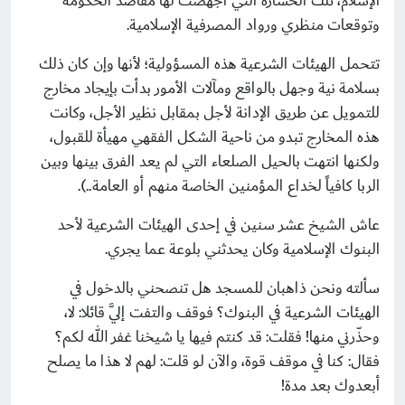
الإسلام، تلك الخسارة التي أجهضت لها مقاصد الحكومة
وتوقعات منظري ورواد المصرفية الإسلامية.
تتحمل الهيئات الشرعية هذه المسؤولية؛ لأنها وإن كان ذلك
بسلامة نية وجهل بالواقع ومآلات الأمور بدأت بإيجاد مخارج
للتمويل عن طريق الإدانة لأجل بمقابل نظير الأجل، وكانت
هذه المخارج تبدو من ناحية الشكل الفقهي مهيأة للقبول،
ولكنها انتهت بالحيل الصلعاء التي لم يعد الفرق بينها وبين
الربا كافياً لخداع المؤمنين الخاصة منهم أو العامة..).
عاش الشيخ عشر سنين في إحدى الهيئات الشرعية لأحد
البنوك الإسلامية وكان يحدثني بلوعة عما يجري.
سألته ونحن ذاهبان للمسجد هل تنصحني بالدخول في
الهيئات الشرعية في البنوك؟ فوقف والتفت إليَّ قائلا: لا،
وحذّرني منها! فقلت: قد كنتم فيها يا شيخنا غفر الله لكم؟
فقال: كنا في موقف قوة، والآن لو قلت: لهم لا هذا ما يصلح
أبعدوك بعد مدة!