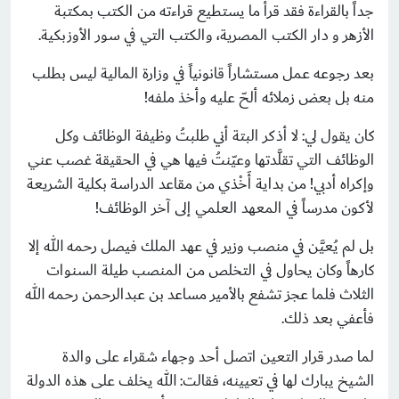
جداً بالقراءة فقد قرأ ما يستطيع قراءته من الكتب بمكتبة
الأزهر و دار الكتب المصرية، والكتب التي في سور الأوزبكية.
بعد رجوعه عمل مستشاراً قانونياً في وزارة المالية ليس بطلب
منه بل بعض زملائه ألحّ عليه وأخذ ملفه!
كان يقول لي: لا أذكر البتة أني طلبتُ وظيفة الوظائف وكل
الوظائف التي تقلَّدتها وعيّنتُ فيها هي في الحقيقة غصب عني
وإكراه أدبي! من بداية أَخْذي من مقاعد الدراسة بكلية الشريعة
لأكون مدرساً في المعهد العلمي إلى آخر الوظائف!
بل لم يُعيَّن في منصب وزير في عهد الملك فيصل رحمه الله إلا
كارهاً وكان يحاول في التخلص من المنصب طيلة السنوات
الثلاث فلما عجز تشفع بالأمير مساعد بن عبدالرحمن رحمه الله
فأعفي بعد ذلك.
لما صدر قرار التعين اتصل أحد وجهاء شقراء على والدة
الشيخ يبارك لها في تعيينه، فقالت: الله يخلف على هذه الدولة