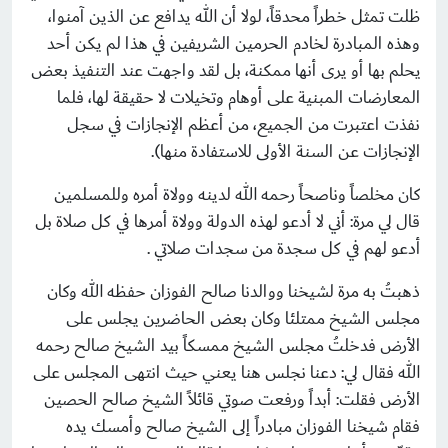
ظلت تمثل خطراً محدقاً، لولا أن الله يدافع عن الذين آمنوا،
وهذه المبادرة لخادم الحرمين الشريفين في هذا لم يكن أحد
يحلم بها أو يرى أنها ممكنة، بل لقد واجهت عند التنفيذ بعض
المعارضات المبنية على أوهام وتخيلات لا حقيقة لها، فلما
نفذت اعتبرت من الجميع، من أعظم الإنجازات في سجل
الإنجازات عن السنة الأولى للاستفادة منها).
كان مخلصاً وناصحاً رحمه الله لدينه وولاة أمره وللمسلمين
قال لي مرة: أني لا أدعو لهذه الدولة وولاة أمرها في كل صلاة بل
أدعو لهم في كل سجدة من سجدات صلاتي .
ذهبتُ به مرة لشيخنا ووالدنا صالح الفوزان حفظه الله وكان
مجلس الشيخ ممتلئا وكان بعض الحاضرين يجلس على
الأرض فدخلتُ مجلس الشيخ ممسكاً بيد الشيخ صالح رحمه
الله فقال لي: دعنا نجلس هنا يعني حيث انتهى المجلس على
الأرض فقلت: أبداً ورفعت صوتي قائلاً الشيخ صالح الحصين
فقام شيخنا الفوزان مبادراً إلى الشيخ صالح وأمسك يده