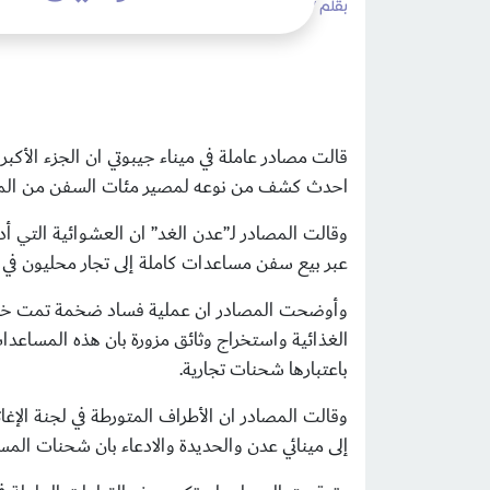
بقلم /
admin
الثلاثاء 15 شعبان 1436هـ 02 يونيو 2015م
قالت مصادر عاملة في ميناء جيبوتي ان الجزء الأكب
احدث كشف من نوعه لمصير مئات السفن من المساع
وقالت المصادر لـ”عدن الغد” ان العشوائية التي أد
عبر بيع سفن مساعدات كاملة إلى تجار محليون في ك
وأوضحت المصادر ان عملية فساد ضخمة تمت خلال ال
الغذائية واستخراج وثائق مزورة بان هذه المساعدا
باعتبارها شحنات تجارية.
وقالت المصادر ان الأطراف المتورطة في لجنة الإ
إلى مينائي عدن والحديدة والادعاء بان شحنات المس