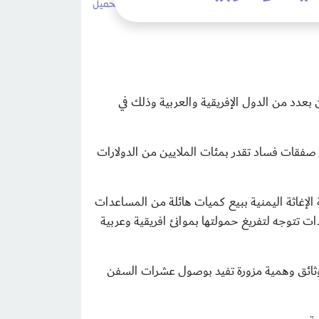
1٬652 مشاهدات
لا تعليقات
طباعة
تحميل
 بعدد من الدول الإفريقية والعربية وذلك في
م صفقات فساد تقدر بمئات الملايين من الدولارات
إغاثة اليمنية ببيع كميات هائلة من المساعدات
ت تتوجه لتفريغ حمولتها بموانئ افريقية وعربية
ج وثائق وهمية مزورة تفيد بوصول عشرات السفن