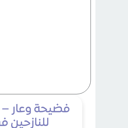
فضيحة وعار – م
للنازحين ف