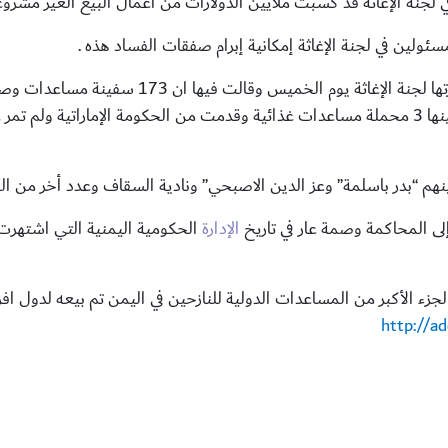
لجنة الإغاثة قد كسبت ملايين الدولارات من أعمال البيع الغير مشروع
سئولين في لجنة الإغاثة إمكانية إبرام صفقات الفساد هذه .
ومما يثبت صحة هذه الاتهامات هي تصريحات نشرتها لجن
مدينة عدن يتبين انه وصلت إلى المدينة 4 سفن بينها 3 محملة مساعدات غذائية وقدمت من الحكومة ا
ينهم “بدر باسلمة” وعز الدين الاصبحي” ونادية السقاف وعدد أخر من ال
لى المحاكمة وصمة عار في تاريخ
الإدارة
الحكومية اليمنية التي اشتهرت 
جزء الأكبر من المساعدات الدولية للنازحين في اليمن تم بيعه لدول افر
http://a