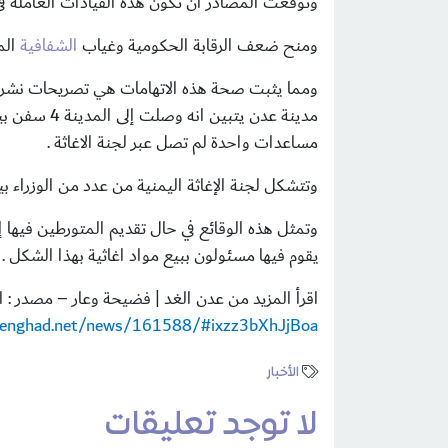
وتوقعت المصادر ان تكون هذه القيادات العاملة في 
ومنح ضعف الرقابة الحكومية وغياب
الشفافية
الم
مساعدات واحدة لم تصل عبر لجنة الاغاثة .
وتتشكل لجنة الإغاثة اليمنية من عدد من الوزراء ب
وتمثل هذه الوقائع في حال تقديم المتورطين فيها إ
يقوم فيها مسئولون ببيع مواد اغاثية بهذا الشكل .
اقرأ المزيد من عدن الغد | فضيحة وعار – مصدر : ال
denghad.net/news/161588/#ixzz3bXhJjBoa
الأخبار
لا توجد تعليقات