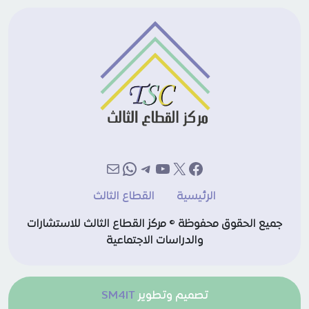
إكس
فيسبوك
يوتيوب
تيليجرام
بريد
واتساب
الرئيسية
القطاع الثالث
جميع الحقوق محفوظة © مركز القطاع الثالث للاستشارات
والدراسات الاجتماعية
تصميم وتطوير
SM4IT