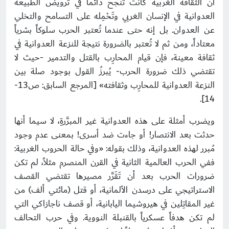
أن الثقافة الغربية كانت تنجح دائماً في ترويض الطبيعة
العدوانية في الإنسان الغربي وتَحْمِله على التسامح والتخلي
عن العدوان. بل إنه حتى عندما تُعتبر الحرب سلوكاً بشرياً
معتاداً، ومن ثم لا تُعتبر بالضرورة نتيجة للنزعة العدوانية في
ثقافة معينة، فإن قيام المحارِب بالقتل والتدمير -حيث لا
تقتضي ذلك ضرورة الحرب- يُبرزُ القول بوجود صلة بين
النزعة العدوانية للمحارِب وثقافته» [المرجع السابق: ص13-
14].
ويضرب أمثلة على هذه العدوانية غير المبرَّرةِ، لا سيما أنها
حدثت بعد الانتصار! أو جاءت ضد أسرى! بمعنى عدم وجود
مُبرر لهذه العدوانية، وذلك بقوله: «وفي حالة الحروب الغربية:
ففي الحرب العالمية الثانية في القرن المنصرم مثلاً، لم تكن
ضرورات الحرب بعد أن تَقَرَّر مصيرها تقتضي القصف
الاستراتيجي على درسدن الألمانية، أو قتل (مائتي ألف) من
غير المقاتِلين في هيروشيما اليابانية، أو قصف ناجازاكي التي
لم تكن هدفاً عسكرياً بالقنبلة النووية. وفي حرب التحالف