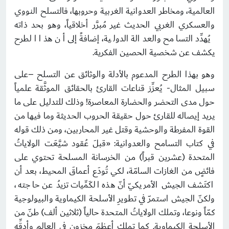
العالمية، ومخاطر العدوانية الغربية وحروبها، فالتسلح النووي
والعسكري الغربي الحديث غير مُبرَّر أخلاقياً، وهو بحد ذاته
يُهدِّد التسامح والعدالة الدولية، إضافةً إلى أن هذا الطرح
يكشف عن شخصية الحصين الفكرية.
وهو بهذا الطرح المدعوم بالأدلة والوثائق عن التسلح –على
سبيل المثال- يُعزِّز قناعات القارئ بالحقائق الموثَّقة علمياً
حول مدى التحضر والحضارة المعاصرة! وذلك للتدليل على ما
يريد إيصاله للقارئ حول حقيقة الحروب الحديثة وما فيها من
القوة المفرطة والوحشية وقتل غير المحاربين، ومن ذلك قوله
في كتاب التسامح والعدوانية: «قبلَ عُقود شيَّعَت الولاياتُ
المتحدة (عشرين قبراً) من الخرسانة المسلحة تحتوي على
فائضٍ من الغازات السامّة، لكي تُودَع أعماقَ المحيط، بعد أن
اكتَشف الجيش الأمريكيّ أنّ هذه الكَمِّيات تزيدُ عن حاجته،
ولكنّ الجيش استمرّ في تطويرِ الأسلحة الكيماوية والبيولوجية
كمّاً ونوعا، وتملك الولاياتُ المتحدة حالياً (ثلاثين ألف) طنّ من
الأسلحة الكيماوية, كما تملك أعظمَ مخزونٍ في العالم وأدقِّه