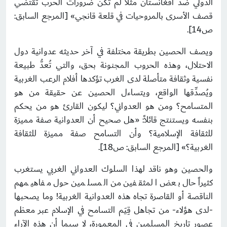
الدولي ضد أفغانستان مثلاً لم تكن ضرورات الحرب تقتضي
قصف الأسرى بالمروحيات في قلعة قانجي» [المرجع السابق:
ص14].
ويصف الحصين بطريقة مختلفة في آخر حديثه عدوانية دول
الاحتلال، وهذه الحروب المجنونة بحق، والتي تُعدُّ طبيعة
نفسية وثقافة متأصلة لدى الغرب تؤكدها أفلام الرعب الغربية
ويُصدِّقها الواقع، ويتساءل الحصين عن حقيقة من هو
المتسامح؟ ومن هو العدواني؟ ليكون القارئ هو من يحكم
بنفسه ويستنتج قائلاً: «هل صحيح أن العدوانية صفة مميزة
للثقافة الإسلامية؟ وأن التسامح صفة مميزة للثقافة
الغربية؟» [المرجع السابق: ص18].
والحصين وهو ناقد لهذا السلوك العدواني الغربي يستغرب
كثيراً حال بعض المثقفين من المسلمين حول مفاهيمهم
الناقصة أو القاصرة تجاه هذه العدوانية الغربية! وما يصحبها
-لدى هؤلاء- من تجاهل قِيَم التسامح في الإسلام عبر معظم
عصور تاريخ المسلمين في المعمورة، لا سيما أن هذه الآراء