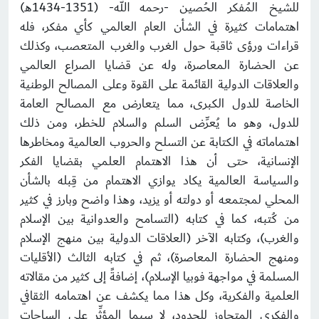
للشيخ المُفكر الحُصين -رحمه الله- (1351-1434هـ)
اهتمامات كثيرة في الشأن العام العالمي كأي مفكر، فله
قراءات ورؤى ثاقبة حول الغرب والغرب المتعصب، وكذلك
عن الحضارة المعاصرة، وله عن قضايا الصراع العالمي
والعلاقات الدولية القائمة على القوة وعلى المصالح الوطنية
الخاصة للدول الكبرى، مما يتعارض مع المصالح العامة
للدول، وهو ما يُعرِّض السلم والسلام للخطر، ومن ذلك
اهتماماته في الكتابة عن التسلح والحروب العالمية ومخاطرها
الإنسانية، حتى أن هذا الاهتمام العلمي بقضايا الفكر
والسياسة العالمية يكاد يوازي الاهتمام من قِبله بالشأن
المحلي لمجتمعه أو دولته أو يزيد، وهذا واضح وبارز في كثير
من كُتبه، كما في كتابه (التسامح والعدوانية بين الإسلام
والغرب)، وكتابه الآخر (العلاقات الدولية بين منهج الإسلام
ومنهج الحضارة المعاصرة)، ثم في كتابه الثالث (الأقليات
المسلمة في مواجهة فوبيا الإسلام)، إضافةً إلى كثير من مقالاته
العلمية والفكرية، وكل هذا مما يكشف عن اهتمامه الثقافي
والفكري المتجاوز للحدود، لا سيما المؤثِّر على الساحات