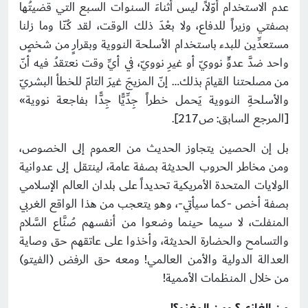
عدم الاستخدام أوّلاً، ليس أثناءَ السنوات السبع التي قضيتُها
بصفتي وزيراً للدفاع، ولا بعْدَ ذلك الوقت، لقد كُنّا وما زلنا
مستعدِّين للبدء باستخدام الأسلحة النووية وبقرارٍ من شخصٍ
واحد ضدَّ عدوٍّ نوويّ أو غيرِ نوويّ، في أيِّ وقت نعتقدُ فيه أنّ
من مصلحتنا القيامَ بذلك… إنّ المزيجَ غيرَ التامّ للخطأ البشريّ
والأسلحةِ النووية يَحمل خطراً جِدِّيًّا جِدًّا بفاجعة نووية»
[المرجع السابق: ص217].
بل إن الحصين يتجاوز الحديث من العموم إلى الخصوص،
ومن مخاطر الحروب الحديثة بصفة عامة، لينتقل إلى عدوانية
الولايات المتحدة الأمريكية تحديداً على بلدان العالم الإسلامي
بصفة أخص -كما سيأتي-، وهو يتعجب من هذا الواقع الغربي
المنفلت، لا سيما حينما وضعوا من أنفسهم صُنَّاع السَّلام
والتسامح والحضارة الحديثة، وأخذوا على عاتقهم حق وصاية
العدالة الدولية والأمن العالمي! ومعه حق الرفض (الفيتو)
من خلال المنظمات الأممية!