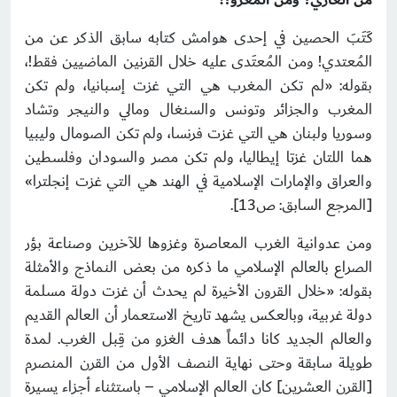
من الغازي؟ ومن المغزو؟!
كَتَبَ الحصين في إحدى هوامش كتابه سابق الذكر عن من
المُعتدي! ومن المُعتَدى عليه خلال القرنين الماضيين فقط!،
بقوله: «لم تكن المغرب هي التي غزت إسبانيا، ولم تكن
المغرب والجزائر وتونس والسنغال ومالي والنيجر وتشاد
وسوريا ولبنان هي التي غزت فرنسا، ولم تكن الصومال وليبيا
هما اللتان غزتا إيطاليا، ولم تكن مصر والسودان وفلسطين
والعراق والإمارات الإسلامية في الهند هي التي غزت إنجلترا»
[المرجع السابق: ص13].
ومن عدوانية الغرب المعاصرة وغزوها للآخرين وصناعة بؤر
الصراع بالعالم الإسلامي ما ذكره من بعض النماذج والأمثلة
بقوله: «خلال القرون الأخيرة لم يحدث أن غزت دولة مسلمة
دولة غربية، وبالعكس يشهد تاريخ الاستعمار أن العالم القديم
والعالم الجديد كانا دائماً هدف الغزو من قِبل الغرب. لمدة
طويلة سابقة وحتى نهاية النصف الأول من القرن المنصرم
[القرن العشرين] كان العالم الإسلامي – باستثناء أجزاء يسيرة