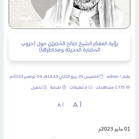
رؤية المفكر الشيخ صالح الحُصيّن حول (حروب
الحضارة الحديثة ومخاطرها)
بقلم /
admin
الخميس 25 ربيع الثاني 1445هـ 09 نوفمبر 2023م
1٬775 مشاهدات
لا تعليقات
طباعة
تحميل
أ A
أ A
01 مايو 2023م