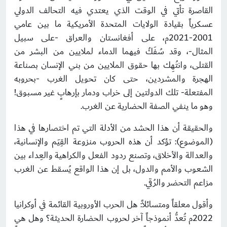
القاصرة تأتي في الوقت الذي يعتدي فيه التحالف الدولي
عسكرياً بقيادة الولايات المتحدة الأمريكية ما بين عامي
2001-2021م، على أفغانستان والعراق -على سبيل
المثال-، وقد سُفَكُ فيهما الدماء لملايين من البشر من
القتلى، وانتُهِك بها حقوق الملايين من بني الإنسان بصناعة
الهجرة والمشردين، حتى كان تحويل الغرب -بحروبه
المفتعلة- تلك الدولتين إلى خراب ودمار بإرهابٍ غير مسبوق!
وهو ما ينفي الصفة الحضارية عن الغرب.
والحقيقة أن هذا الحشد من الأدلة التي تم اختصارها في هذا
(الموضوع): تؤكد أن هذه الحروب منزوعة القِيَم والإنسانية،
والعدالة والأخلاق، وتصنع ردود الفعل والكراهية والعِداء بين
الشعوب والأمم والدول، بل إن هذا الواقع يُسقط عن الغرب
مزاعم التحضر والرُقي.
وأقول معلقاً ومتسائلاً: هل الحرب الأوروبية القائمة في أوكرانيا
2022م تُعدُّ أنموذجاً آخر لحروب الحضارة الحديثة؟ وهل هي