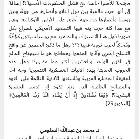
مرشحة للأسوأ خاصةً مع فشل المنظومات الأممية؟! إضافةً
إلى أنها حرب عالمية بين دول الناتو وأنصارها من جهة، وبين
روسيا وأنصارها من جهة أخرى على الأرض الأوكرانية! وهي
مع هذا كله حرب يتم فيها التصعيد الأمريكي للصراع بكل
صوره! فهل هذا الاستنزاف والتصعيد مع روسيا سيكون مُؤهِّلًا
ومُحركاً لحرب نووية قريبة؟؟؟ وهل ما ذكره الحصين عن واقع
التسلح الغربي وآثاره المدمرة ومخاطره هو ما سيجتاح العالم
في القرن الواحد والعشرين أكثر مما مضى؟! وهل هذه
الحروب الحديثة بهذه الآليات العسكرية التدميرية وجه آخر
لحقيقة الحضارة الغربية وفلسفتها الأنانية القائمة على القوة
والمصالح الخاصة التي ربما تقود إلى تدمير الحضارة
البشرية؟! ﴿وَمَا تَشَاءُونَ إِلَّا أَنْ يَشَاءَ اللَّهُ رَبُّ الْعَالَمِينَ﴾
[التكوير:29].
د. محمد بن عبدالله السلومي
باحث في الدراسات التاريخية ودراسات العمل الخيري