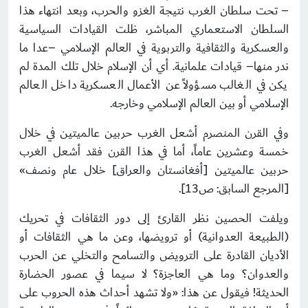
– تحت سلطان الغرب نتيجة الغزو والحرب، وبعد انتهاء هذا
السلطان الاستعماري المباشر، ظلت القيادات السياسية
والعسكرية والثقافية والتربوية في العالم الإسلامي –عدا ما
ندر منها– قيادات علمانية. أي أن الإسلام خلال تلك المدة لم
يكن في الغالب مسؤولاً عن الأعمال العسكرية داخل العالم
الإسلامي أو بين العالم الإسلامي وخارجه.
وفي القرن المنصرم أشعل الغرب حربين عالميتين في خلال
خمسة وعشرين عاماً، أما في هذا القرن فقد أشعل الغرب
حربين عالميتين [أفغانستان والعراق] خلال عام ونصف»
[المرجع السابق: ص13].
ويلفت الحصين نظر القارئ إلى دور الثقافات في تحريك
(الطبيعة العدوانية) أو ترويضها، وعن ما هي الثقافات أو
الأديان القادرة على الترويض والتسامح والتخلي عن الحرب
والعدوان؟ وما هي العاجزة؟ لا سيما في عصور الحضارة
الحديثة! فيقول عن هذا: «ولا تشهد أحداث هذه الحروب على