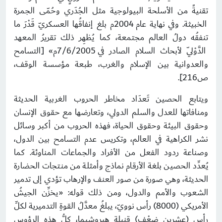
تقنيةً من الأسلحة البيولوجية مثل الجُدَري وحُمّى الجمرة
الخبيثة. وفي نهاية عام 2004م بلغ إنفاقُها العسكريّ قَدْرَ ما
تنفقُه دولُ العالم مجتمعة، كما يُظهِر ذلك تقريرُ المعهد
الدَّوْليّ لأبحاث السلام الصادر في 7/6/2005م» [التسامح
والعدوانية بين الإسلام والغرب، طبعة مؤسسة الوقف،
ص216].
ويتابع الحصين تَعدَاد مخاطر الحروب الغربية الحديثة
ومنافاتها للعدل والسلم الدولي، وتعارضها مع حقوق الإنسان
وحقوق البيئة وحقوق الحياة، فهذه الحروب من أكبر وسائل
نشر الكراهية في العالم، وتكريس عدم التسامح بين الدول،
وصناعة ردود الفعل من الأفراد والجماعات المناوئة. كما
يُعدِّد الحصين بلغة الأرقام نماذج وأمثلة من منتجات الحضارة
الحديثة، وهي صورة من صور العنف والإرهاب تؤدي إلى تدمير
الشعوب والأمم والدول، ومن ذلك قوله: «يخزِّن الجيشُ
الأمريكي (8000) رأس نوويّ، يبلغُ معدَّلُ القوةِ التدميرية لكلِّ
رأسٍ (عشرين ضِعْف) قنبلةِ هيروشيما، كلُّ هذه الرؤوس