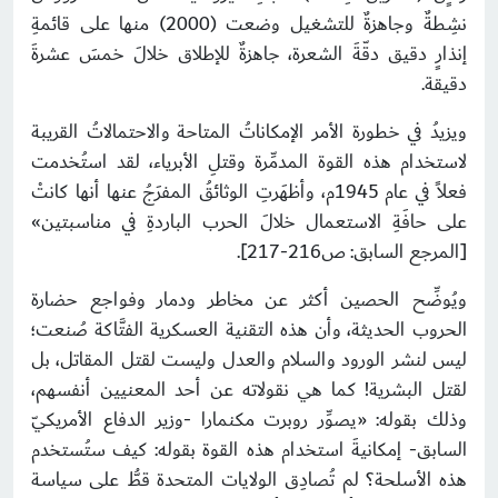
نشِطةٌ وجاهزةٌ للتشغيل وضعت (2000) منها على قائمةِ
إنذارٍ دقيق دقّةَ الشعرة، جاهزةٌ للإطلاق خلالَ خمسَ عشرةَ
دقيقة.
ويزيدُ في خطورة الأمر الإمكاناتُ المتاحة والاحتمالاتُ القريبة
لاستخدام هذه القوة المدمِّرة وقتلِ الأبرياء، لقد استُخدمت
فعلاً في عام 1945م، وأظهَرتِ الوثائقُ المفرَجُ عنها أنها كانتْ
على حافَةِ الاستعمال خلالَ الحرب الباردةِ في مناسبتين»
[المرجع السابق: ص216-217].
ويُوضِّح الحصين أكثر عن مخاطر ودمار وفواجع حضارة
الحروب الحديثة، وأن هذه التقنية العسكرية الفتَّاكة صُنعت؛
ليس لنشر الورود والسلام والعدل وليست لقتل المقاتل، بل
لقتل البشرية! كما هي نقولاته عن أحد المعنيين أنفسهم،
وذلك بقوله: «يصوِّر روبرت مكنمارا -وزير الدفاع الأمريكيّ
السابق- إمكانيةَ استخدام هذه القوة بقوله: كيف ستُستخدم
هذه الأسلحة؟ لم تُصادِق الولايات المتحدة قطُّ على سياسة