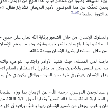
ا وراء الطبيعة، وكتبوا عن مَخاطر غياب هذا النوع من الإيمان، ال
ممَّن تحدَّث عن هذا الموضوع الأمير البريطاني
تشارلز
فقال: «حاف
)
[10]
(
 الثورة العلمية»
.
والسلوك للإنسان، من خلال الشعور برقابة الله تعالى على جميع 
السعادة والرضا بالإيمان بالقدر خيره وشرِّه، وهو ما يدفع الإنسا
اً من خلال استشعار بشرية الإنسان ووحدة خالقه.
ارسة لدى المسلم؛ حيث تنفيذ الأوامر واجتناب النواهي، والتخ
لخير للنفس وللآخرين، وبكل ما يدفع إلى الاستقرار والسلم الاجتماعي
جعل الإنسان يعيش في خوف من الموت، وبالتالي يكون في همٍّ وح
 عبدالرحمن الدوسري -رحمه الله- عن الإيمان بما وراء الطبيعة 
ة الحقة، ومما قاله تفسيراً وتعليقاً حول الآية الثالثة من سورة البقرة
وَمِمَّا رَزَقْنَاهُمْ يُنْفِقُونَ﴾ [البقرة:3]: «الإيمان بالغيب يجعل من ضمير الإنسان رقيبا با