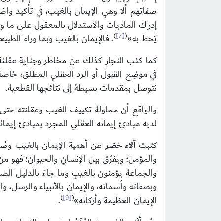
صفاتهم ألا وهي الإيمان بالغيب، في تأكيد و
إدراك الماديات والاستدلال بالمعقول على ما ور
)
[7]
(
يُحط به»
. فالإيمان بالغيب وبما وراء الطبي
كما كتب النجار كذلك عن مخاطر وجناية عقلنة 
في موضِع القبول أو الرد العقلي المطلق، خاصة أ
نتوصل بمقدمات بسيطة إلى نتائجها القطعية.
والواقع أن محاولة تكييف الغيب وعقلنته حتى 
لديه مبادئ إيمانه العقلي المجرد بمبادئ إيمان
كتبت
آلاء خضر
عن أهمية الإيمان بالغيب وصُور
والمؤمن؛ ويفرّق بين الإنسانِ والحيوان؛ فهو م
والجماعة يؤمنون بالغيبِ وما جاءَ بالدليل الص
وبصفاته وأسمائه، والإيمان بالأنبياء والرسل، وا
)
[9]
(
الإيمان العظيمة وأركانه»
.