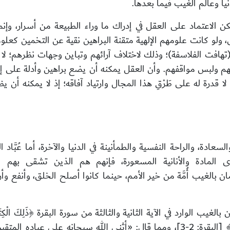
دنيا وعالَم الغيب فيما بعدها.
كن الاعتماد على العقل في إدراك ما وراء الطبيعة من أسرار، وإن
، ولو كانت علومهم الإلهية متقنة البراهين نقية عن التخمين كعلومهم
هافت الفلاسفة)؛ وذلك لاختلاف آرائهم وتباين وجهات نظرهم؛ لا س
 ولبس مواقفهم. وأن العقل يمكنه أن يضع براهين وأدلة على إثب
لا قدرة له على طَرْقِ هذا المجال وارتياد آفاقه؛ إذ لا يمكنه أن يظ
دة، والراحة النفسية والطمأنينة في الدنيا والآخرة، أما عُبَّاد ال
دة والأنانية المسعورة، فإنهم هم الذين تشقى بهم الأرض،
مان بالغيب أُمَّة من خير الأمم، حينما كانوا أصلح الخلق، وأنف
يب الوارد في الآية الثانية والثالثة من سورة البقرة ﴿ذَلِكَ الْكِتَابُ لَا رَي
بِالْغَيْبِ وَيُقِيمُونَ الصَّلَاةَ وَمِمَّا رَزَقْنَاهُمْ يُنْفِقُونَ﴾ [البقرة: 2-3]، ومم