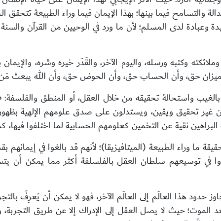
الة والتسامح فيما بينها؛ بهذا الإيمان فيما وراء الطبيعة تتحقق الح
دة وعبادة لدى المسلم؛ لأن ما ورد في الوحيين من القرآن والسنة 
وملائكته وكتبه ورسله، واليوم الآخر، والقَدَر خيره وشره، والإيما
ميزان حق، وأن الحساب حق، وأن الحوض حق، وأن الله يبعث مَن ف
ان بالغيب واستحالة تحقيقه من خلال العقل، أو المنطق والفلسفة: 
من غير تحقيق ويقين، ويستدلون على صدق علومهم الإلهية بظهور 
البراهين نقية عن التخمين كعلومهم الحسابية لما اختلفوا فيها، كم
قيقة ما وراء الطبيعة (الميتافيزيقا)؛ لأنهم قد بالغوا في إيمانهم
وا في توسيعهم سلطان العقل بالفلسلفة أكثر مما يمكن أن يت
حدود هذا العالَم إلى العالَم الآخر، فهو لا يمكن أن يَعرِفَ بالتج
 الموت؛ حيث لا يصل العقل إلى الإدراك إلا عن طريق التجربة، ولا