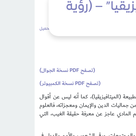
يقيا” – (رؤية
)
478 مشاهدات
لا تعليقات
طباعة
تحميل
(تصفح PDF نسخة الجوال)
(تصفح PDF نسخة الكمبيوتر)
طبيعة (الميتافيزيقيا)، كما أنه ليس عن أقوال
ن جماليات الدين والإيمان ومعجزاته، فالعلوم
علم المادي عاجز عن معرفة حقيقة الغيب، التي
ن والمجتمعات، ورقي الشعوب والأمم والدول في