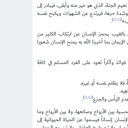
عيم الجنة، الذي هو خير منه وأبقى، فيبادر إلى
نم، وشدة حرها، فيرتدع عن الشهوات ويكبح نفسه
)
[12]
(
ب»
.
 بالغيب يحجز الإنسان عن ارتكاب الكثير من
 الإيمان بما أخبرنا الله به يمنح الإنسان شعورا
وائدَ وآثاراً تعود على الفرد المسلم في كافة
 فلا يظلم نفسه أو غيره.
ِيه.
)
[14]
(
وعدم اليأس والجزع
.
حسية بين الأرواح وصانعها، ولا بين الأرواح وما
سان إنساناً فيسموا عن الحياة الحيوانية إلى
أبصار، ولا تحيط به العقول، ولا ترسمه الحواس