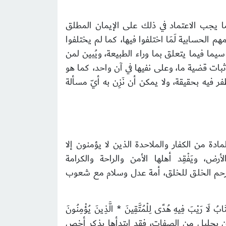
ما يجب الاعتماد في ذلك على الإيمان المطلق
 الحسابية لَمَا اختلفوا فيها، كما لم يختلفوا
يما فيما يتعلق بما وراء الطبيعة، ويُبين لمن
ات قضية ما، وعلى نفيها في آن واحد، كما هو
فر فيه بحقيقة، ولا يمكن أن نَزِن به أيّ مسألة
مادة من الكفار والملاحدة الذين لا يؤمنون إلا
 ويَفْقِد أهلها الأمن والراحة والكرامة
ع وأرحم الخلق للخلق، أمة عدل وسلام مع شعوب
ْبَ فِيهِ هُدًى لِلْمُتَّقِينَ * الَّذِينَ يُؤْمِنُونَ
ا قال: «أثنى الله سبحانه على عباده المتقين بجليل من الصفات، فقد ابتدأها بذكر أخص