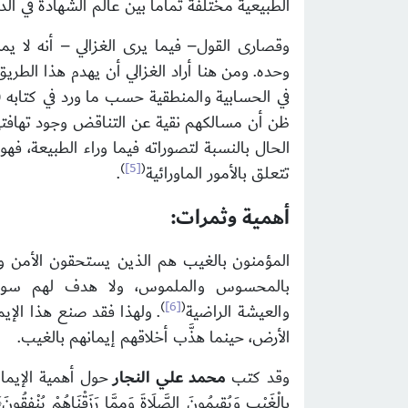
الطبيعية مختلفة تماماً بين عالَم الشهادة في ال
وقصارى القول– فيما يرى الغزالي – أنه لا يم
وحده. ومن هنا أراد الغزالي أن يهدم هذا الطريق
في الحسابية والمنطقية حسب ما ورد في كتابه (ت
ظن أن مسالكهم نقية عن التناقض وجود تهافتهم
الحال بالنسبة لتصوراته فيما وراء الطبيعة، فهو 
)
[5]
(
تتعلق بالأمور الماورائية
.
أهمية وثمرات:
المؤمنون بالغيب هم الذين يستحقون الأمن والسعا
بالمحسوس والملموس، ولا هدف لهم سوى الما
)
[6]
(
والعيشة الراضية
. ولهذا فقد صنع هذا الإي
الأرض، حينما هذَّب أخلاقهم إيمانهم بالغيب.
وقد كتب
محمد علي النجار
حول أهمية الإيمان بالغ