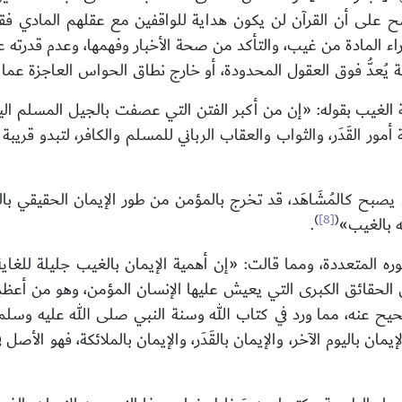
اضح على أن القرآن لن يكون هداية للواقفين مع عقلهم المادي ف
اء المادة من غيب، والتأكد من صحة الأخبار وفهمها، وعدم قدرته ع
عة يُعدُّ فوق العقول المحدودة، أو خارج نطاق الحواس العاجزة عما
الغيب بقوله: «إن من أكبر الفتن التي عصفت بالجيل المسلم ال
مور القَدَر، والثواب والعقاب الرباني للمسلم والكافر، لتبدو قري
يصبح كالمُشَاهَد، قد تخرج بالمؤمن من طور الإيمان الحقيقي بال
)
[8]
(
ه بالغيب»
.
ه المتعددة، ومما قالت: «إن أهمية الإيمان بالغيب جليلة للغاية؛
ن الحقائق الكبرى التي يعيش عليها الإنسان المؤمن، وهو من أعظم
حيح عنه، مما ورد في كتاب الله وسنة النبي صلى الله عليه وسلم، 
لإيمان باليوم الآخر، والإيمان بالقَدَر، والإيمان بالملائكة، فهو 