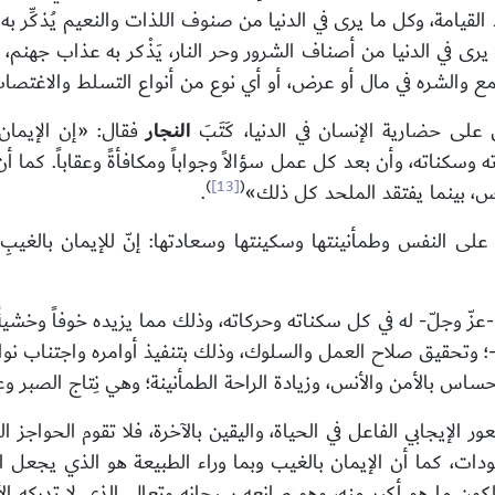
يامة، وكل ما يرى في الدنيا من صنوف اللذات والنعيم يُذكِّر به ن
ا يرى في الدنيا من أصناف الشرور وحر النار، يَذْكر به عذاب جه
لطمع والشره في مال أو عرض، أو أي نوع من أنواع التسلط والاغتصا
على حضارية الإنسان في الدنيا، كَتَبَ
النجار
فقال: «إن الإيمان
ته وسكناته، وأن بعد كل عمل سؤالاً وجواباً ومكافأةً وعقاباً. كما أن
)
[13]
(
أس، بينما يفتقد الملحد كل ذلك»
.
على النفس وطمأنينتها وسكينتها وسعادتها: إنّ للإيمان بالغيبِ ف
-عزّ وجلّ- له في كل سكناته وحركاته، وذلك مما يزيده خوفاً وخشيةً
ّ-؛ وتحقيق صلاح العمل والسلوك، وذلك بتنفيذ أوامره واجتناب نواه
إحساس بالأمن والأنس، وزيادة الراحة الطمأنينة؛ وهي نِتاج الصبر 
 الإيجابي الفاعل في الحياة، واليقين بالآخرة، فلا تقوم الحواجز ال
، كما أن الإيمان بالغيب وبما وراء الطبيعة هو الذي يجعل الإن
لكون ما هو أكبر منه، وهو صانعه سبحانه وتعالى الذي لا تدركه ال