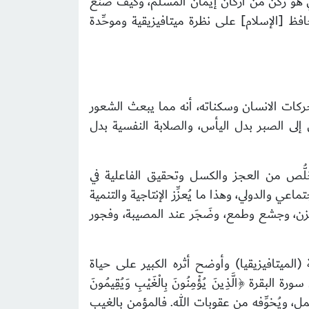
ذي هو ركن من أركان إيمان المسلم، وكيف صَنَع
ظ [الإسلام] على نظرة ميتافيزيقية وموحِّدة
حركات الانسان وسكناته، أنه مما يبعث الشعور
ن إلى الصبر بدل اليأس، والصلابة النفسية بدل
لُّص من العجز والكسل وتحقيق الفاعلية في
 والدولي، وهذا ما يُعزِّز الإنتاجية والتنمية
زن، وجشع وطمع، وضَجَر عند المصيبة، وفجور
(الميتافيزيقيا) وأوضح أثره الكبير على حياة
 ﴿الَّذِينَ يُؤْمِنُونَ بِالْغَيْبِ وَيُقِيمُونَ
طنيًّا، يراقبه في كل عمل، ويُخوِّفه من عقوبات الله. فالمؤمن بالغيب