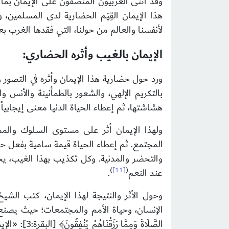
وقد أثنى الغربيون المُنْصُفون على الإيمان بم
هذا الإيمان القِيَم الحضارية لدى المسلمين، و
لأنفسنا والعالم من حولنا، التي فقدها الغرب بعد
الإيمان بالغيب وأثره الحضاري:
ورد حول حضارية هذا الإيمان وأثره في التصور 
بالتكريم الإلهي، والشعور بالطمأنينة والأنس و
هشاشتها، ثم إعطاء الحياة الدنيا معنى إيجابي
ولهذا الإيمان أثر على مستوى السلوك والمم
المجتمع. ثم إعطاء الحياة قيمة سامية بفعل حب ا
والتحضر والمدنية. وكل تكذيب بهذا الغيب، ي
)
[11]
(
عند النعم
.
وحول الأثر والنتيجة لهذا الإيمان، كتب الشيخ
الإنسان، وحياة الأمم والمجتمعات؛ حيث يصنع الحضاري
الصَّلَاةَ 