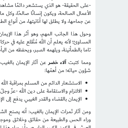
-على الحقيقة- هو الذي يستشعر دائمًا مشاهد الق
الأعمال الصالحة، ويكون إنسانًا صالحًا، وكل م
عن جماحها، ولا يطلق لها أنانيتها، من أنواع ا
وحول هذا الجانب المهم، وهو أثر هذا الإيمان 
المساوئ؛ لأنه يعلم أن الله مُطَّلع عليه في حركا
تاما بالطمأنينة، ويلهمه الصبر، ويحفظه من الي
ومما كتبت
آلاء خضر
عن آثار الإيمان بالغيب 
شؤون حياته؛ من أهمّها:
الاستشعار الدائم من المسلم بمراقبة الله 
الالتزام والاستقامة على دين الله -عزّ وجل
الإيمان بالقضاء والقدر الغيبي يدفع إلى ال
ومن آثار ثمرات الإيمان بالغيب: أنه يصنع الشعور
وراء الحس والطبيعة من حقائق وخلائق وموجودات
العيش في الكون الكبير الواسع، وأن وراء هذا ا