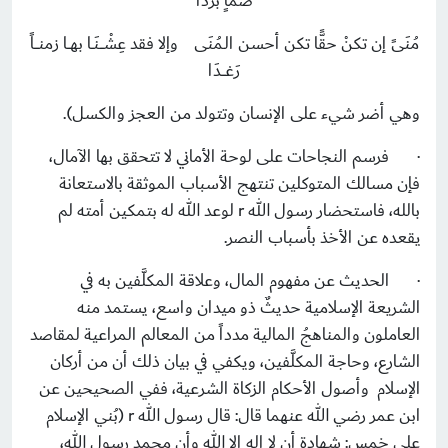
ضمأٍ بَرْدَا
مُنَىً إن تكنْ حقًّا تكن أحسن الـمُنَى وإلا فقد عِشْــــنَــا بهـــا زمنــــاً
رَغــــدَا
وهي أضر شيء على الإنسان وتتولد من العجز والكسل).
·
فرسم النجاحات على لوحة الأماني لا تتحقق بها الآمال،
فإن مسالك المتوكلين تنتهج الأسباب الموثقة بالاستعانة
بالله، فاستحضار رسول الله
r
لوعد الله له بتمكين أمته لم
يقعده عن الأخذ بأسباب النصر.
·
الحديث عن مفهوم المال، وعلاقة المكلَّفين به في
الشريعة الإسلامية حديثٌ ذو ميدان واسع، يستمد منه
العاملون والمناهجُ المالية مدداً من المعالم المراعية لمقاصد
الشارع، وحاجة المكلَّفين، ويكفي في بيان ذلك أن من أركان
الإسلام وأصول الأحكام الزكاة الشرعية، ففي الصحيحين عن
ابن عمر رضي الله عنهما قال: قال رسول الله
r
(بُني الإسلام
على خمس: شهادة أن لا إله إلا الله وأن محمد رسول الله،