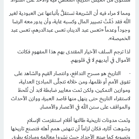
ومما لا مراء فيه أن الشريعة تستقلُّ بأتباعها عن العبودية لغير
الله فقد ذَمَّتْ تصيير المال وكسبه غاية، وأن يدور معه الرضا
وجوداً وعدماً «تعس عبد الدينار، تعس عبدالدرهم، تعس عبد
الخميصة».
لذا ترجم السلف الأخيار المقتدى بهم هذا المفهوم فكانت
الأموال في أيديهم لا في قلوبهم.
·
التاريخ هو مسرح التدافع، وانتصار القيم والشاهد على
تفوق الأمم أو ظلمها، ومن خلاله تتجلَّى المبادئ العدلية،
وموازين التمكين، ولكن ثمت معايير ضابطة لابد أن تُلحظ
لاستقراء التاريخ حتى ينهل منها قاصد العبرة، ووازن الأحداث
والمواقف على سنن الله في الأعصار والأمصار.
وثمت مدونات تاريخية طالتها أقلام استقزمت الإسلام
وشوهت آثاره، فكان لزاماً أن تنهض همم أهله فتصنع تاريخها
وتصوبه كما صنع الأجداد حيث نشروا معالمه ومبادئه بطرق