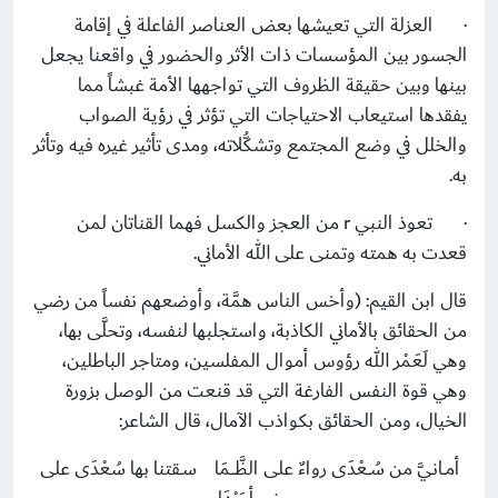
·
العزلة التي تعيشها بعض العناصر الفاعلة في إقامة
الجسور بين المؤسسات ذات الأثر والحضور في واقعنا يجعل
بينها وبين حقيقة الظروف التي تواجهها الأمة غبشاً مما
يفقدها استيعاب الاحتياجات التي تؤثر في رؤية الصواب
والخلل في وضع المجتمع وتشكُّلاته، ومدى تأثير غيره فيه وتأثر
به.
·
تعوذ النبي
r
من العجز والكسل فهما القناتان لمن
قعدت به همته وتمنى على الله الأماني.
قال ابن القيم: (وأخس الناس همَّة، وأوضعهم نفساً من رضي
من الحقائق بالأماني الكاذبة، واستجلبها لنفسه، وتحلَّى بها،
وهي لَعَمْر الله رؤوس أموال المفلسين، ومتاجر الباطلين،
وهي قوة النفس الفارغة التي قد قنعت من الوصل بزورة
الخيال، ومن الحقائق بكواذب الآمال، قال الشاعر:
أمــانـيَّ من سُــعْدَى رواءٌ على الظَّــــمَا سـقتنا بها سُعْدَى على