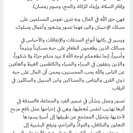
وإقام الصلاة، وإيتاء الزكاة، والحج، وصوم رمضان).
فهي حق الله في المال، وبه تتربى نفوس المسلمين على
مسلك الإحسان والبر، فهما تصور وشعور وأعمال وسلوك.
ويسير في ركابها أنواع الصدقات والإنفاقات والأحباس في
مسالك الذين يطعمون الطعام على حبه مسكيناً ويتيماً
وأسيراً، إنما نطعمكم لوجه الله لا نريد منكم جزاءً ولا شكوراً،
والذين ينفقون في السراء والضراء والكاظمين الغيظ والعافين
عن الناس والله يحب المحسنين، وممن آتى المال على حبه
ذوي القربى واليتامى والمساكين وابن السبيل والسائلين في
الرقاب.
تصور وعمل ينشآن في ضمير الفرد والجماعة، فالصدقة في
أثرها تهذيب لنفس مُعطيها، وهي في إخراجها عمل نافع مربح
لآخذيها، وتحوّل المجتمع عن طريقها إلى أسرة يسودها
التعاون والتكافل، والتوادُّ والتراحم، وترفع البشرية إلى
مستوىً من العيش الكريم، المعطي فيه والآخذ على السواء.