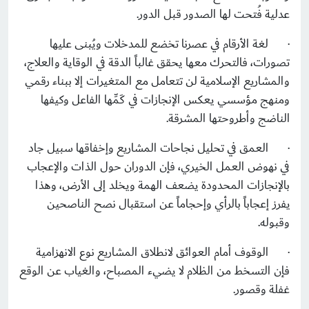
عدلية فُتحت لها الصدور قبل الدور.
·
لغة الأرقام في عصرنا تخضع للمدخلات ويُبنى عليها
تصورات، فالتحرك معها يحقق غالباً الدقة في الوقاية والعلاج،
والمشاريع الإسلامية لن تتعامل مع المتغيرات إلا ببناء رقمي
ومنهج مؤسسي يعكس الإنجازات في كَمِّها الفاعل وكيفها
الناضج وأطروحتها المشرقة.
·
العمق في تحليل نجاحات المشاريع وإخفاقها سبيل جاد
في نهوض العمل الخيري، فإن الدوران حول الذات والإعجاب
بالإنجازات المحدودة يضعف الهمة ويخلد إلى الأرض، وهذا
يفرز إعجاباً بالرأي وإحجاماً عن استقبال نصح الناصحين
وقبوله.
·
الوقوف أمام العوائق لانطلاق المشاريع نوع الانهزامية
فإن التسخط من الظلام لا يضيء المصباح، والغياب عن الوقع
غفلة وقصور.