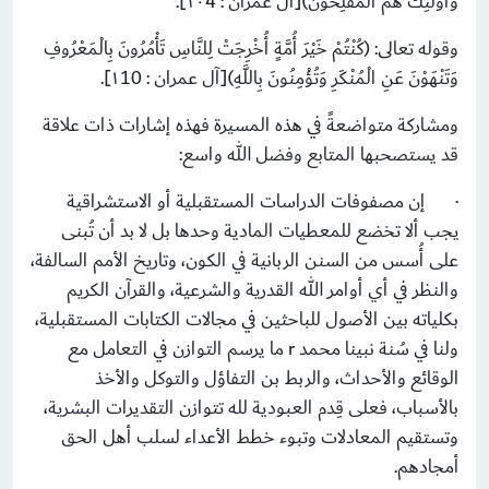
وَأُولَئِكَ هُمُ الْمُفْلِحُونَ
(
[آل عمران : ١٠4]
.
وقوله تعالى:
)
كُنْتُمْ خَيْرَ أُمَّةٍ أُخْرِجَتْ لِلنَّاسِ تَأْمُرُونَ بِالْمَعْرُوفِ
وَتَنْهَوْنَ عَنِ الْمُنْكَرِ وَتُؤْمِنُونَ بِاللَّهِ
(
[آل عمران : ١10]
.
ومشاركة متواضعةً في هذه المسيرة فهذه إشارات ذات علاقة
قد يستصحبها المتابع وفضل الله واسع:
·
إن مصفوفات الدراسات المستقبلية أو الاستشراقية
يجب ألا تخضع للمعطيات المادية وحدها بل لا بد أن تُبنى
على أُسس من السنن الربانية في الكون، وتاريخ الأمم السالفة،
والنظر في أي أوامر الله القدرية والشرعية، والقرآن الكريم
بكلياته بين الأصول للباحثين في مجالات الكتابات المستقبلية،
ولنا في سُنة نبينا محمد
r
ما يرسم التوازن في التعامل مع
الوقائع والأحداث، والربط بن التفاؤل والتوكل والأخذ
بالأسباب، فعلى قِدم العبودية لله تتوازن التقديرات البشرية،
وتستقيم المعادلات وتبوء خطط الأعداء لسلب أهل الحق
أمجادهم.