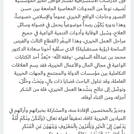
فإن الدراسات الاستشرافية لمسار قوافل الخير المؤسسية
تُضيف نوعاً من المدونات المعاصرة الجامعة بين حسن
التصور وحاجات الواقع الخيري عموماً والإسلامي خصوصاً،
وهذا بدوره يُكَوِّن رصداً موضوعياً يحمل في فصوله وسائل
العلاج، وسُبل الوقاية وأدوات التنمية الواعية في جميع
مراحل العمل الخيري، وهذا السِفْر (القطاع الثالث والفرص
السانحة (رؤية مستقبلية)) الذي سطَّره أخونا سعادة الدكتور
محمد بن عبدالله السلومي -وفقه الله-
«يُعدُّ أحد الكتابات
الواعية في مجالي المال والأعمال الخيرية، فقد رسم العلاقات
التكاملية بين مؤسسات الدولة والمجتمع والجهات الخيرية
العاملة، وقد تناول الباحث قضايا ذات بالٍ، وبَحَثَ وحَلَّلَ،
وتوصَّل إلى نتائج ينشُدها العمل الخيري، فله من الشكر
أجزله، ومن الثناء أوفاه،
وجديرٌ بالمختصين الإفادة منه، والمشاركة بخبراتهم وآرائهم في
الميادين الخيرية كافة، تحقيقاً لقوله تعالى:
)
وَلْتَكُنْ مِنْكُمْ أُمَّةٌ
يَدْعُونَ إِلَى الْخَيْرِ وَيَأْمُرُونَ بِالْمَعْرُوفِ وَيَنْهَوْنَ عَنِ الْمُنْكَرِ