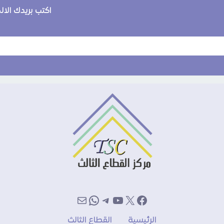
اكتب بريدك الا
إكس
فيسبوك
يوتيوب
تيليجرام
بريد
واتساب
الرئيسية
القطاع الثالث