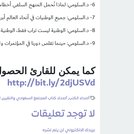
6- د.السلومي: لماذا نُحمل المنهج السلفي أخطاء بعض أتباعه من بعض العلماء وبعض الدعاة؟ لماذا نُحمله أخطاء الآخرين؟
7- د.السلومي: جميع الوطنيات في أنحاء العالم أبرزتها خصوصيات الأوطان.
8- د.السلومي: الوطنية ليست تراب فقط، الوطنية فكر وتاريخ.
9- د.السلومي: حينما تقلص دورنا في المؤتمرات والمنظمات وغيرها تمدد غيرنا في فراغنا، واستهداف المنهج السلفي هو استهداف للإسلام ذاته.
كما يمكن للقارئ الحصول 
http://bit.ly/2djUSVd
أصداء الكتب
,
أصداء كتاب المجتمع السعودي والتغيير
,
ا
لا توجد تعليقات
بريدك الالكتروني لن يتم نشره