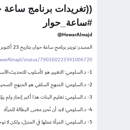
((تغريدات برنامج ساعة 
#ساعة_حوار
@
HewarAlmajd
المصدر: تويتر برنامج ساعة حوار، بتاريخ 23 أكتوبر 2016م، الرابط التالي:
HewarAlmajd/status/790260223391006720
1- د.السلومي: التغيير هو كأسلوب للتحديث،الأسهم في غلاف الكتاببأن التغيير قادم من الشرق والغربوالوسائل الإعلامية.
2- د.السلومي: المنهج السلفي هو المنهج الصحيح لفهم الكتاب والسنة.
3- د.السلومي: تعليم البنات هذا أكبر إنجاز ولم يؤثر على الأسر وهذا التعليم يفوق العالم العربي دراسة الفتاة من الإبتدائي إلى الجامعة.
4- د.السلومي: لابد أن نُحرر معنى البطالة للمرأة.
5- د.السلومي: المرأة عملها في المنزل، ولكن لا توجد مشكلة أن تعمل في الخارج وفق الضوابط الشرعية.