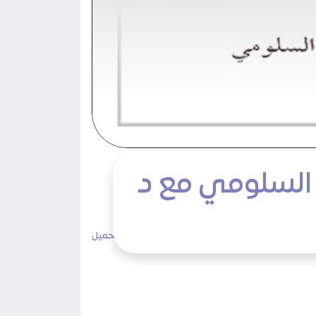
 السلومي مع د
4٬979 مشاهدات
لا تعليقات
طباعة
تحميل