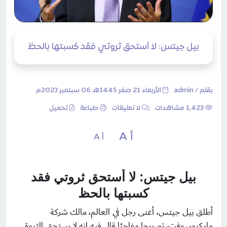
بيل جيتس: لا أستحق ثروتي فقد كسبتها بالحظ
بقلم /
admin
الأربعاء 21 صفر 1445هـ 06 سبتمبر 2023م
1٬423 مشاهدات
لا تعليقات
طباعة
تحميل
أ A
أ A
بيل جيتس: لا أستحق ثروتي فقد
كسبتها بالحظ
أطلق بيل جيتس، أغنى رجل في العالم، مالك شركة
مايكروسوفت، تصريحا مفاجئا قال فيه إنه لا يستحق الثروة