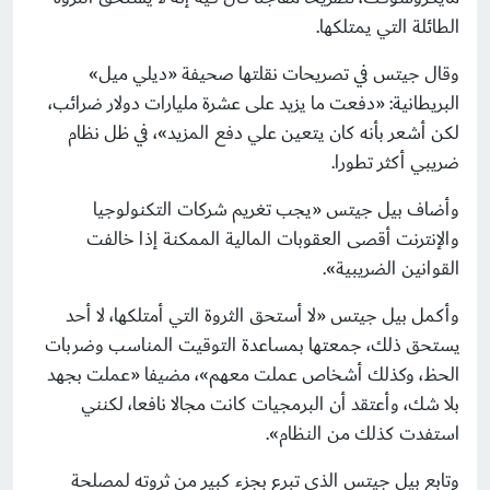
الطائلة التي يمتلكها.
وقال جيتس في تصريحات نقلتها صحيفة «ديلي ميل»
البريطانية: «دفعت ما يزيد على عشرة مليارات دولار ضرائب،
لكن أشعر بأنه كان يتعين علي دفع المزيد»، في ظل نظام
ضريبي أكثر تطورا.
وأضاف بيل جيتس «يجب تغريم شركات التكنولوجيا
والإنترنت أقصى العقوبات المالية الممكنة إذا خالفت
القوانين الضريبية».
وأكمل بيل جيتس «لا أستحق الثروة التي أمتلكها، لا أحد
يستحق ذلك، جمعتها بمساعدة التوقيت المناسب وضربات
الحظ، وكذلك أشخاص عملت معهم»، مضيفا «عملت بجهد
بلا شك، وأعتقد أن البرمجيات كانت مجالا نافعا، لكنني
استفدت كذلك من النظام».
وتابع بيل جيتس الذي تبرع بجزء كبير من ثروته لمصلحة