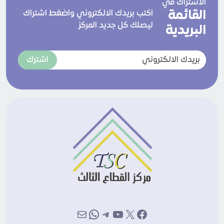
الاشتراك في
القائمة
اكتب بريدك الالكتروني واضغط اشتراك
ليصلك كل جديد المركز
البريدية
اشترك
إكس
فيسبوك
يوتيوب
تيليجرام
بريد
واتساب