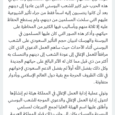
هذه الحرب خير كثير للشعب البوسني الذين عادوا إلى دينهم
بعد أن كانوا ينتسبون إليه اسماً فقط من جراء تأثير الشيوعية
عليهم التي سلخت المسلمين من دينهم، ولم يستطع الحفاظ
عليه إلا ثلاثة منهم وبأساليب فيها الكثير من المخاطرة على
حياتهم، وأذكر هذه الصور التي كان عليها المسلمون في
البوسنة والهرسك لتبيان حجم التأثير السعودي على الشعب
البوسني أثناء الأحداث حيث ساهم العمل الدعوي الذي كان
مرافقاً للعمل الإغاثي إلى عودة الشعب إلى دينهم والتمسك به
أكثر من ذي قبل مما كان له الأثر البالغ على حياتهم الجديدة
وكل ذلك بفضل الله أولاً ثم بفضل الدعم السعودي لإخوانهم
في تلك الظروف الحرجة مع بقية دول العالم الإسلامي وبأدوار
متفاوتة .
وتولي عملية إدارة العمل الإغاثي في المملكة هيئة تم إنشاؤها
لتتولى إدارة العمل الإغاثي والدعوي الموجه للشعب البوسني
وأطلق عليها اسم الهيئة العليا لجمع التبرعات لمسلمي
البوسنة والهرسك وكان إلى جانب ذلك قيام المملكة العربية