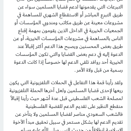
التبرعات التي يقدمونها لدعم قضايا المسلمين سواء عن
طريق التبرع المباشر أو الاستقطاع الشهري للمساهمة في
مشروعات معينة عن طريق مكاتب ومندوبي المؤسسات أو
الجمعيات الخيرية في الداخل الذين يقومون بمهمة إقناع
الناس بالمساهمة في مشروعات المؤسسات الخيرية، أو عن
طريق بعض المحسنين ويصبح هذا الدعم أكثر إقبالاً عند
الدعوة إليه في دعم بعض القضايا والتي تكون المؤسسات
الخيرية أحد روافد تلقي الدعم لها خصوصاً إذا كانت الدعوة
رسمية من قبل ولاة الأمر .
ولقد رأينا قمة هذا التفاعل في الحملات التلفزيونية التي يكون
ريعها لإحدى قضايا المسلمين ولعل آخرها الحملة التلفزيونية
لمصلحة الشعب الفلسطيني قبل عدة أشهر حيث رأينا إقبالاً
منقطع النظير على تقديم الدعم للقضية الفلسطينية
فالشعب السعودي مناصر لقضايا المسلمين ولا يتأخر عن
تقديم الدعم لها بشكل مستمر في سبيل تحقيق مبدأ الأخوة
الإسلامية انطلاقاً من حديث النبي صلى الله عليه وسلم