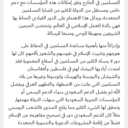
للمسلمين في الخارج وفق إمكانات هذه المؤسسات مع دعم
خاص ومستقل من الدولة للكثير من قضايا المسلمين
المتعددة، ويدلل هذا الاهتمام على الدور القيادي المناط بها
فهي رائدة للعمل الإسلامي في العالم، وتحتضن الحرمين
الشريفين ومهبطا للوحي ومنبعا للرسالة.
وإدراكاً منها بأهمية مساعدة المسلمين في الحفاظ على
هويتهم وتثبيت الإسلام في نفوسهم والشعور بآلامهم كان لها
دور لا ينساه الكثير من المسلمين في أصقاع المعمورة فقد
امتدت أياديها البيضاء لهم في فلسطين وأفغانستان
والشيشان والبوسنة والهرسك وكوسوفا وغيرها من بلاد
المسلمين التي عانت من الاضطهاد والتطهير العرقي وبفضل
الله ثم بفضل الدعم السعودي سواء الدعم الرسمي أو
المؤسسات الخيرية السعودية التي سهلت الدولة مهمتها,
وتحقق لها الشيء الكثير مما يثلج الصدور, فالشعب البوسني
مثلاً كان للدعم السعودي دور في تصحيح مفاهيمه عن الإسلام
فضلاً عن إقامة المشروعات الدعوية والتنموية المتعددة