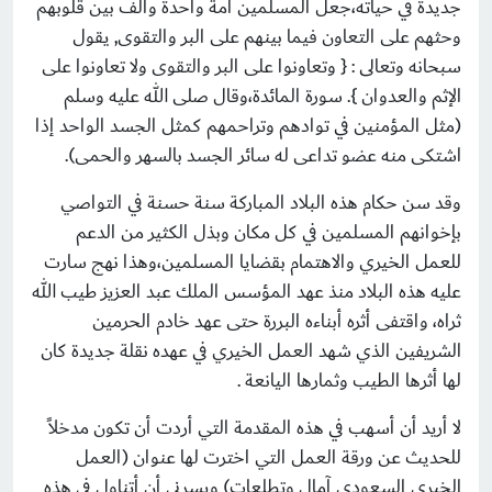
جديدة في حياته،جعل المسلمين أمة واحدة وألف بين قلوبهم
وحثهم على التعاون فيما بينهم على البر والتقوى, يقول
سبحانه وتعالى : { وتعاونوا على البر والتقوى ولا تعاونوا على
الإثم والعدوان }. سورة المائدة،وقال صلى الله عليه وسلم
(مثل المؤمنين في توادهم وتراحمهم كمثل الجسد الواحد إذا
اشتكى منه عضو تداعى له سائر الجسد بالسهر والحمى).
وقد سن حكام هذه البلاد المباركة سنة حسنة في التواصي
بإخوانهم المسلمين في كل مكان وبذل الكثير من الدعم
للعمل الخيري والاهتمام بقضايا المسلمين،وهذا نهج سارت
عليه هذه البلاد منذ عهد المؤسس الملك عبد العزيز طيب الله
ثراه، واقتفى أثره أبناءه البررة حتى عهد خادم الحرمين
الشريفين الذي شهد العمل الخيري في عهده نقلة جديدة كان
لها أثرها الطيب وثمارها اليانعة .
لا أريد أن أسهب في هذه المقدمة التي أردت أن تكون مدخلاً
للحديث عن ورقة العمل التي اخترت لها عنوان (العمل
الخيري السعودي آمال وتطلعات) ويسرني أن أتناول في هذه