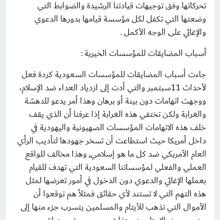
تحركاتها وفق توجيهات قيادتنا الرشيدة والضوابط التي
وضعتها التي تكفل لكل مؤسسة قيامها بدورها الدعوي
والإغاثي على الوجه الأكمل .
أسباب المضايقات للمؤسسات الخيرية :
جاءت أسباب المضايقات للمؤسسات السعودية كردة فعل
لأحداث 11سبتمبر والتي أدت إلى ازدياد العداء ضد الإسلام،
ووجهت اتهامات دون بينة أو برهان وهذا أمر يدعو للدهشة
والغرابة ولكن تختفي هذه الغرابة إذا عرفنا أن الذي يقف
خلف هذه الاتهامات المؤسسات الصهيونية واليهودية في
داخل أمريكا حيث استطاعت أن تسخر جهودها لتأديب الرأي
العام الأمريكي ضد كل ما هو إسلامي, وهذا مخالف للواقع
العملي والفعلي لمؤسساتنا السعودية التي تهدف للقيام
بعملها الإغاثي والدعوي دون الدخول في أمور تعرضها لمثل
هذه التهم التي لا تستند لأي حقائق فمثلاً هم توقعوا أن
الأموال التي تذهب للأيتام والمسلمين يتسرب جزء منها إلى