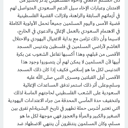
كان المسلم الأفغاني وأخوه الفلسطيني يذكر بالكثير من
الامتنان وعبارات الإخاء سيل الدعم السعودي المتواصل لهم
في أزماتهم السابقة والراهنة، ولازالت القضية الفلسطينية
قضية الأمس واليوم المسلمين جميعاً تحمل الأولوية الكاملة
في الاهتمام السعودي بالعمل الإغاثي والدعوي في الخارج،
لاسيما وأن ذلك تزامن مع بداية الاغتيال اليهودي والاحتلال
الغاشم لأراضي المسلمين في فلسطين وتدنيس المسجد
الأقصى من قبلهم، وهذا أكسبها تفاعل الشعوب عن بكرة
أبيها لأن المسلمين لا يمكن لهم أن يتصوروا وجود هذا
التدنيس لكل ما هو إسلامي فكيف إذا كان ذلك المسجد
الأقصى أولى القبلتين ومسرى النبي صلى الله عليه
وسلم،وعلى أثر ذلك استمر تدفق المساعدات الإغاثية
السعودية على الشعب الفلسطيني لحاجتهم الماسة لذلك
ولتخفيف حدة المآسي المحدقة من جراء الاعتداءات اليهودية
التي تعتبر أشرس حملة تطهير في تاريخ البشرية،لم تفرق بين
الصغير والكبير والمرأة والعجوز فهي موجهة لكل ما هو
مسلم، وكان المسلمون ينتظرون أن ينتهي الاضطهاد ضد