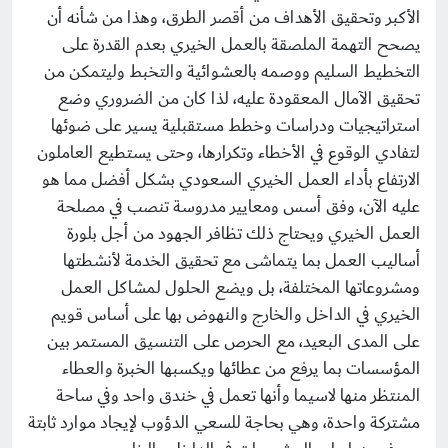
الأكبر وتحقيق الأهداف من أقصر الطرق، وهذا من شأنه أن
يصحح التهمة الملصقة بالعمل الخيري بعدم القدرة على
التخطيط السليم ووصمه بالعشوائية والتخبط وليتمكن من
تحقيق الآمال المعقودة عليه، لذا كان من الضروري وضع
استراتيجيات ودراسات وخطط مستقبلية يسير على ضوئها
لتفادي الوقوع في الأخطاء وتكرارها، وحتى يستطيع العاملون
الارتفاع بأداء العمل الخيري السعودي بشكل أفضل مما هو
عليه الآن، وفق أسس ومعايير مدروسة تنصب في مصلحة
العمل الخيري ويحتاج ذلك تظافر الجهود من أجل بلورة
أساليب العمل بما يتماشى مع تحقيق الخدمة لأنشطتها
ومشروعاتها المختلفة، بل ويضع الحلول لمشاكل العمل
الخيري في الداخل والخارج والنهوض بها على أساس قويم
على المدى البعيد، مع الحرص على التنسيق المستمر بين
المؤسسات بما يرفع من عطائها ويكسبها الخبرة والعطاء
المنتظر منها لاسيما وأنها تعمل في خندق واحد وفي ساحة
مشتركة واحدة، وهي بحاجة للسعي الدؤوب لإيجاد موارد ثابتة