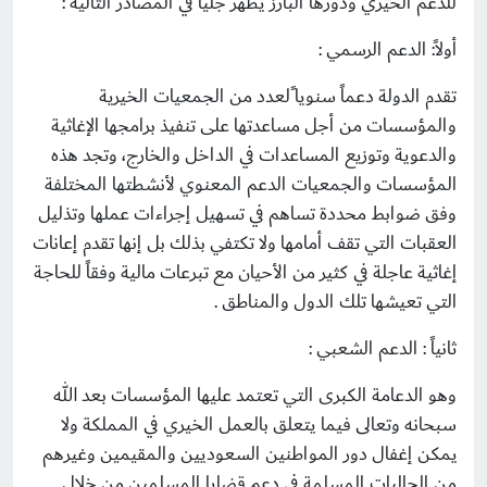
للدعم الخيري ودورها البارز يظهر جلياً في المصادر التالية :
أولاً: الدعم الرسمي :
تقدم الدولة دعماً سنويا ًلعدد من الجمعيات الخيرية
والمؤسسات من أجل مساعدتها على تنفيذ برامجها الإغاثية
والدعوية وتوزيع المساعدات في الداخل والخارج، وتجد هذه
المؤسسات والجمعيات الدعم المعنوي لأنشطتها المختلفة
وفق ضوابط محددة تساهم في تسهيل إجراءات عملها وتذليل
العقبات التي تقف أمامها ولا تكتفي بذلك بل إنها تقدم إعانات
إغاثية عاجلة في كثير من الأحيان مع تبرعات مالية وفقاً للحاجة
التي تعيشها تلك الدول والمناطق .
ثانياً : الدعم الشعبي :
وهو الدعامة الكبرى التي تعتمد عليها المؤسسات بعد الله
سبحانه وتعالى فيما يتعلق بالعمل الخيري في المملكة ولا
يمكن إغفال دور المواطنين السعوديين والمقيمين وغيرهم
من الجاليات المسلمة في دعم قضايا المسلمين من خلال