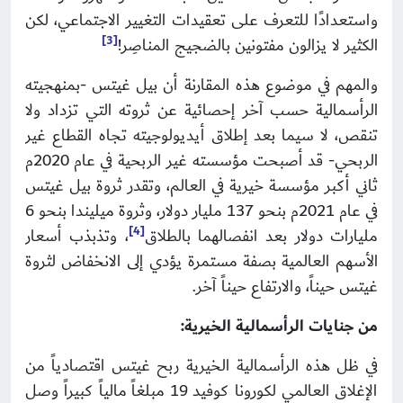
واستعدادًا للتعرف على تعقيدات التغيير الاجتماعي، لكن
[3]
الكثير لا يزالون مفتونين بالضجيج المناصِر!
والمهم في موضوع هذه المقارنة أن بيل غيتس -بمنهجيته
الرأسمالية حسب آخر إحصائية عن ثروته التي تزداد ولا
تنقص، لا سيما بعد إطلاق أيديولوجيته تجاه القطاع غير
الربحي- قد أصبحت مؤسسته غير الربحية في عام 2020م
ثاني أكبر مؤسسة خيرية في العالم، وتقدر ثروة بيل غيتس
في عام 2021م بنحو 137 مليار دولار، وثروة ميليندا بنحو 6
4]
[
مليارات دولار بعد انفصالهما بالطلاق
،
وتذبذب أسعار
الأسهم العالمية بصفة مستمرة يؤدي إلى الانخفاض لثروة
غيتس حيناً، والارتفاع حيناً آخر.
من جنايات الرأسمالية الخيرية:
في ظل هذه الرأسمالية الخيرية ربح غيتس اقتصادياً من
الإغلاق العالمي لكورونا كوفيد 19 مبلغاً مالياً كبيراً وصل