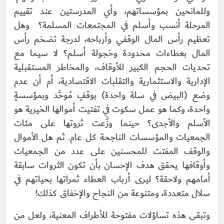
وللمانحين بمؤسساتهم، وأي المدرستين عند تقييم
المرحلة أنسب وأسلم في المجتمعات المسلمة؟ وهل
تعظيم رأس المال الوقفي وأرباحه، لدرجة تضخم رأس
المال بعطاءات محدودة وخجولة أسلم؟ لا سيما مع
تحديات الحجم الكبير للأوقاف، والمخاطر المستقبلية
الإدارية والاستثمارية والتقلبات الاقتصادية، أم أن عدم
وضع (البيض في سلة واحدة) بوقفٍ مُوحَّد وبمؤسسةٍ
واحدة، وكما هو عمل سكوت في تفتيت أموالها الخيرية هو
الأسلم والأجدى؟ حينما وزَّعت ثروتها على مئات
الجمعيات والمؤسسات الناجحة كل عام. ثم هل الأموال
والوقف المفتت للمحسنين على عدد من الجمعيات
وأوقافها يحقق هدف الإحسان بأن تكون الثروات سابقة
أمامهم ولاحقة؟ ليرى أرباب العطاء ثمراتها بحياتهم في
سلال متعددة، ومتنوعة من النجاح والإخفاق كذلك!
وتبقى هذه تساؤلات مفتوحة للأطراف المعنية، ولعل من