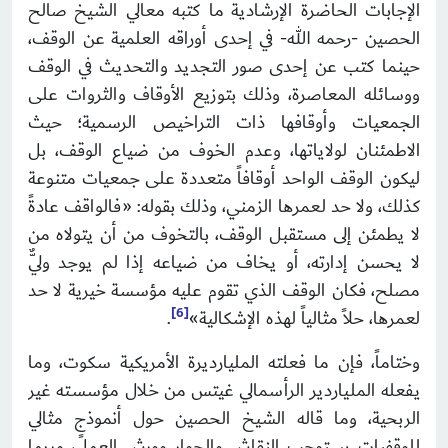
الإجابات الحاضرة الإرشادية ما كتبه معالي الشيخ صالح
الحصين -رحمه الله- في إحدى أوراقه العلمية عن الوقف،
حينما كتب عن إحدى صور التجديد والتحديث في الوقف
ووسائله المعاصرة، وذلك بتوزيع الأوقاف والثروات على
الجمعيات وأوقافها ذات التراخيص الرسمية؛ حيث
الاطمئنان لولاياتها، وعدم الخوف من ضياع الوقف، بل
ليكون الوقف الواحد أوقافاً متعددة على جمعيات متنوعة
كذلك، ولا حد لعمرها الزمني، وذلك بقوله: «فالواقف عادةً
لا يطمئن إلى مستقبل الوقف، بالتخوف من أن يتولاه من
لا يحسن إدارته، أو يخاف من ضياعه إذا لم يوجد وليٌّ
مصلح، فكان الوقف الذي تقوم عليه مؤسسة خيرية لا حد
6]
[
لعمرها، حلاً مثالياً لهذه الإشكالية»
.
وختاماً، فإن ما فعلته المليارديرة الأمريكية سكوت، وما
يفعله الملياردير الرأسمالي غيتس من خلال مؤسسته غير
الربحية، وما قاله الشيخ الحصين حول أنموذجٍ مثالي
للوقفيات يستوجب النقاش والحوار وورش العمل، وربما