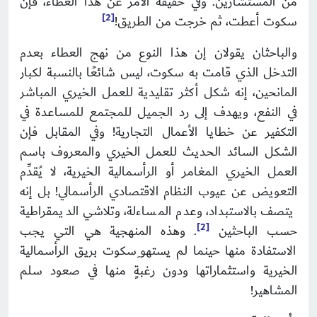
من المستشارين. وفي حقيقة الأمر عن هذا العطاء، فإن
[2]
سكوت أعطت، ثم خرجت من الطريق!
والباحثان يقولان إن هذا النوع من نهج العطاء بعدم
التدخل الذي قامت به سكوت، ليس شائعًا بالنسبة لكبار
المانحين، إنه شكل أكثر تقليدية للعمل الخيري المباشر
في النفع، ويهدف إلى رد الجميل للمجتمع للمساعدة في
التكفير عن خطايا الأعمال التجارية! وفي المقابل فإن
الشكل السائد الحديث للعمل الخيري والمعروف باسم
العمل الخيري المغامر أو الرأسمالية الخيرية، لا يُقدِّم
التعويض عن عيوب النظام الاقتصادي الرأسمالي! بل إنه
يتصف بالاستبداد، وعدم المساءلة، وتلاشي الديمقراطية
[2]
حسب الباحثين
. وهذه المنهجية هي التي يجب
الاستفادة منها حينما لم يستهو ِسكوت بريق الرأسمالية
الخيرية واستثماراتها ودون رغبةٍ منها في صعود سلم
المشاهير!