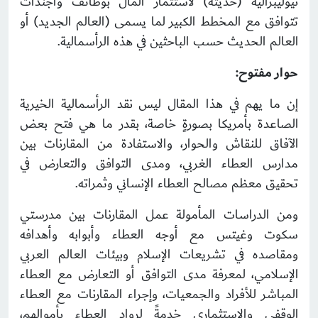
نيوليبرالية (حديثة) لاستثمار المال بوظائف وأجندات
تتوافق مع المخطط الكبير لما يسمى (العالم الجديد) أو
العالم الحديث حسب الباحثين في هذه الرأسمالية.
حوار مفتوح:
إن ما يهم في هذا المقال ليس نقد الرأسمالية الخيرية
الصاعدة بأمريكا بصورةٍ خاصة، بقدر ما هي فتح بعض
الآفاق للنقاش والحوار، والاستفادة من المقارنات بين
مدارس العطاء الغربي، ومدى التوافق والتعارض في
تحقيق معظم مصالح العطاء الإنساني وثمراته.
ومن الدراسات المأمولة عمل المقارنات بين مدرستي
سكوت وغيتس مع أوجه العطاء وأبوابه وأهدافه
ومقاصده في تشريعات الإسلام وبيئات العالم العربي
الإسلامي، لمعرفة مدى التوافق أو التعارض مع العطاء
المباشر للأفراد والجمعيات، وإجراء المقارنات مع العطاء
الوقفي والاستثماري خدمةً لرواد العطاء بأموالهم،