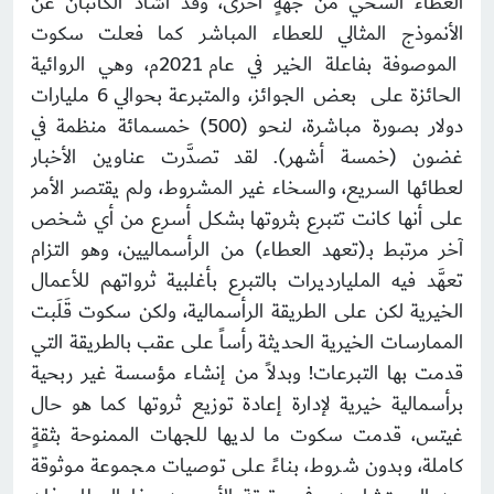
العطاء السخي من جهةٍ أخرى، وقد أشاد الكاتبان عن
الأنموذج المثالي للعطاء المباشر كما فعلت سكوت
الموصوفة بفاعلة الخير في عام 2021م، وهي الروائية
الحائزة على بعض الجوائز، والمتبرعة بحوالي 6 مليارات
دولار بصورة مباشرة، لنحو (500) خمسمائة منظمة في
غضون (خمسة أشهر). لقد تصدَّرت عناوين الأخبار
لعطائها السريع، والسخاء غير المشروط، ولم يقتصر الأمر
على أنها كانت تتبرع بثروتها بشكل أسرع من أي شخص
آخر مرتبط بـ(تعهد العطاء) من الرأسماليين، وهو التزام
تعهَّد فيه المليارديرات بالتبرع بأغلبية ثرواتهم للأعمال
الخيرية لكن على الطريقة الرأسمالية، ولكن سكوت قَلَبت
الممارسات الخيرية الحديثة رأساً على عقب بالطريقة التي
قدمت بها التبرعات! وبدلاً من إنشاء مؤسسة غير ربحية
برأسمالية خيرية لإدارة إعادة توزيع ثروتها كما هو حال
غيتس، قدمت سكوت ما لديها للجهات الممنوحة بثقةٍ
كاملة، وبدون شروط، بناءً على توصيات مجموعة موثوقة