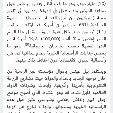
(20) مليار دولار، وهو ما لفت أنظار بعض الباحثين حول
صناعة المرض والاستغلال في الدواء! وقد ورد في تقرير
حملة (أمريكيون من أجل العدالة الضريبية) أن الثروة
الجماعية لـ651 مليارديراً في أمريكا قد ارتفعت بمقدار
(1.1) تريليون دولار خلال فترة كورونا، ويقابل هذا الربح
الكبير إفلاس مائة ألف (100,000) شركة أمريكية في
5]
[
الفترة نفسها! حسب الغارديان البريطانية
، وهو ما
يعكس جنايات الرأسمالية الخيرية وعدم عدالتها كما هي
رأسمالية السوق الاقتصادية دون اختلاف يذكر بينهما!
ويستثمر بيل غيتس بأموال مؤسسته غير الربحية من
خلال توجهه الجديد بالغذاء والدواء؛ حيث مشاريع الزراعة
التكنولوجية بأمريكا وأفريقيا، وأبحاث وشركات الدواء
العالمية كأبرز نشاط له، وهو النشاط الذي أصبح موضع
جدل كبير ونقاش إعلامي وسياسي مثير حول هذه
الرأسمالية الخيرية ومنتجاتها، وأنها لا تخرج عن كونها