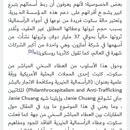
بعض الخصوصية؛ لأنهم يعرفون أن ربط أسمائهم بتبرع
كبير يشجع أقرانهم على دعم هذه المؤسسة الخيرية.
وتعتبر حالة سكوت فريدة من نوعها في أجواء الرأسمالية؛
بسبب حجم ثروتها وعطائها المطلق غير المقيد، وتُقدر
ثروتها حالياً بحوالي 37 مليار دولار، وثروتها نشأت من
أسهمها في شركة أمازون، وهي واحدة من أكبر الشركات
[1]
شهرة في العالم، كما تقول كاثرينا روسكويتا»
.
وحول هذا الأسلوب من العطاء السخي المباشر من
سكوت، كتبت إحدى المجلات البحثية الأمريكية ورقة
علمية بعنوان: (الرأسمالية الخيرية ومكافحة الاتجار بالبشر
Philanthrocapitalism and Anti-Trafficking) للكاتبين
جاني تشوانغ Janie Chuang، وإيلينا شيه Janie Chuang
، وما يعني في هذا الموضوع ما ورد في المقال حول
المقارنات بين العطاء المباشر السخي من جهة كما فعلت
سكوت، وعطاء الرأسمالية الخيرية الفاقد للجود ومفاهيم