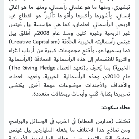
تبشيري، ومنها ما هو علماني رأسمالي، ومنها ما هو إغاثي
إنساني، وأشهرها وأكبرها وأقواها تأثيراً هو القطاع غير
الربحي الرأسمالي العلماني، كما هي مؤسسة بيل غيتس
غير الربحية وغيره كثير. ومنذ عام 2008م أطلق بيل
غيتس رأسماليته الخيرية الخلَّاقة (Creative Capitalism)
كما يسميها هو، وأقنع مجموعات كبيرة من أرباب الثراء
والثروة للانضمام إلى هذه الرأسمالية العملاقة (الرأسمالية
الخيرية) بما يُعرف بـ(تعهد العطاء The Giving Pledge)
عام 2010م، وهذه الرأسمالية الخيرية، وتعهد العطاء،
والأهداف والأجندات موضوعات مهمة أخرى يقتضي
تحريرها بكتابة كُتبٍ وأبحاث وبمقالات متعددة.
عطاء سكوت:
تختلف (مدارس العطاء) في الغرب في الوسائل والبرامج،
ومن نماذج هذا الاختلاف ما يفعله الملياردير بيل غيتس
Bill Gates بالثروة، وبين عطاء المليارديرة الأمريكية