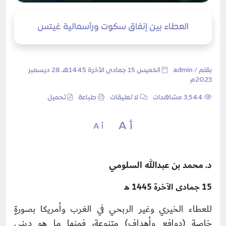
العطاء بين إنفاق سكوت ورأسمالية غيتس
بقلم /
admin
الخميس 15 جمادى الآخرة 1445هـ 28 ديسمبر
2023م
3٬544 مشاهدات
لا تعليقات
طباعة
تحميل
أ A
أ A
د. محمد بن عبدالله السلومي
15 جمادى الآخرة 1445 هـ
للعطاء الخيري وغير الربحي في الغرب وأمريكا بصورةٍ
خاصة (دوافع وأهداف) متنوعة، فمنها ما هو ديني