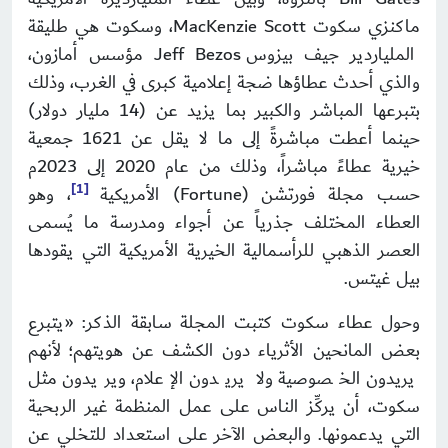
ماكنزي سكوت MacKenzie Scott، وسكوت هي طليقة
الملياردير جيف بيزوس Jeff Bezos مؤسس أمازون،
والذي أحدث عطاؤها ضجة إعلامية كبرى في الغرب، وذلك
بتبرعها المباشر والكبير بما يزيد عن (14 مليار دولار)
حينما أعطت مباشرةً إلى ما لا يقل عن 1621 جمعية
خيرية عطاءً مباشراً، وذلك من عام 2020 إلى 2023م
[1]
حسب مجلة فورتشن (Fortune) الأمريكية
، وهو
العطاء المختلف جذرياً عن أجواء ومدرسة ما يُسمى
العصر الذهبي للرأسمالية الخيرية الأمريكية التي يقودها
بيل غيتس.
وحول عطاء سكوت كتبت المجلة سابقة الذكر: «يتبرع
بعض المانحين الأثرياء دون الكشف عن هويتهم؛ لأنهم
يريدون الخصوصية ولا يريدون الإعلام، ويريدون مثل
سكوت، أن يركِّز الناس على عمل المنظمة غير الربحية
التي يدعمونها. والبعض الآخر على استعداد للتخلي عن