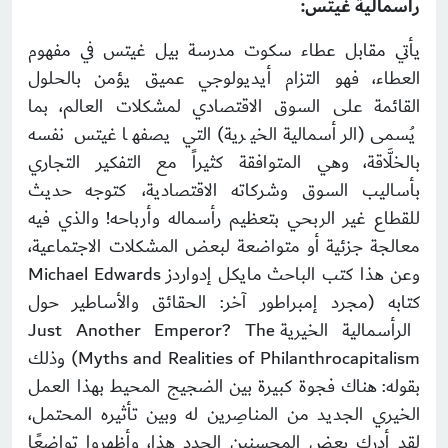
رأسمالية غيتس:
يأتي مقابل عطاء سكوت مدرسة بيل غيتس في مفهوم
العطاء، فهو التزام أيديولوجي عميق يؤمن بالحلول
القائمة على السوق الاقتصادي لمشكلات العالم، بما
يُسمى (الرأسمالية الخيرية) التي يصفها غيتس نفسه
بالخلَّاقة، وهي المتوافقة كثيراً مع التفكير التجاري
بأساليب السوق وشركاته الاقتصادية، كتوجه حديث
للقطاع غير الربحي بتعظيم رأسماله وأرباحه! والذي فيه
معالجة جزئية أو متواضعة لبعض المشكلات الاجتماعية،
وعن هذا كتب الباحث مايكل إدواردز Michael Edwards
كتابه (مجرد إمبراطور آخر: الحقائق والأساطير حول
الرأسمالية الخيرية Just Another Emperor? The
Myths and Realities of Philanthrocapitalism) وذلك
بقوله: هناك فجوة كبيرة بين الضجيج المحيط بهذا العمل
الخيري الجديد من المناصِرين له وبين تأثيره المحتمل،
لقد أدرك بعض المحسنين الجدد هذا، وأظهروا تواضعًا