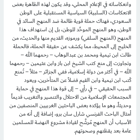
وانعكاساته في الإعلام المحلي، وقد يكون لهذه الظاهرة بعض
الانعكاسات (السلبية) السياسية المستقبلية على الوطن
السعودي، فهناك حملة قوية ظالمة ضد المنهج السائد في
الوطن، وهو المنهج الموحِّد للوطن، بل إن استهداف هذا
المنهج (المنهج السلفي) ورموزه، القديم منها والحديث، من
الخليج إلى المحيط، مما يكشف عن حقيقة الحملة، فالحملة
طالت ابن تيمية ومحمد بن عبدالوهاب – رحمهما الله –
وتجاوزت إلى منع كتب الشيخ ابن باز وابن عثيمين – رحمهما
الله – في أكثر من دولة إسلامية، ففي الجزائر – مثلاً – تُمنع
كُتب ابن تيمية وابن القيم فضلاً عن المتأخرين، ويعود
السبب الحقيقي – في رأيي – إلى قوة هذا المنهج في حماية
المجتمعات الإسلامية من الاحتلال والتنصير والتغريب قديماً
وحديثاً، وهو ما يؤكده بعض الباحثين الغربيين المنصفين من
أمثال الباحث الفرنسي شارل سان برو، إضافة إلى أنه من
الأسباب أن المنهج مُرشَّح لقيادة مشروع النهضة للمسلمين
عامة بعد يقظتهم وصحوتهم.