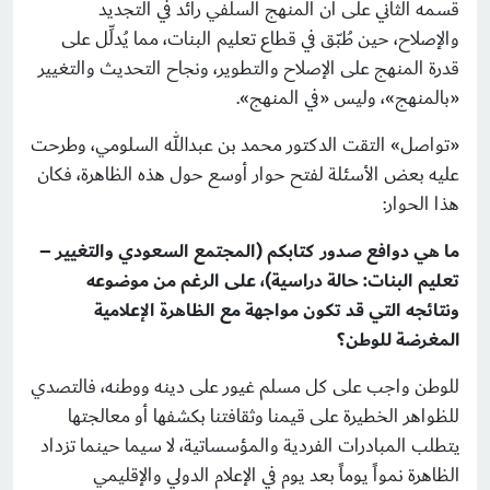
قسمه الثاني على أن المنهج السلفي رائد في التجديد
والإصلاح، حين طُبّق في قطاع تعليم البنات، مما يُدلِّل على
قدرة المنهج على الإصلاح والتطوير، ونجاح التحديث والتغيير
«بالمنهج»، وليس «في المنهج».
«تواصل» التقت الدكتور محمد بن عبدالله السلومي، وطرحت
عليه بعض الأسئلة لفتح حوار أوسع حول هذه الظاهرة، فكان
هذا الحوار:
ما هي دوافع صدور كتابكم (المجتمع السعودي والتغيير –
تعليم البنات: حالة دراسية)، على الرغم من موضوعه
ونتائجه التي قد تكون مواجهة مع الظاهرة الإعلامية
المغرضة للوطن؟
للوطن واجب على كل مسلم غيور على دينه ووطنه، فالتصدي
للظواهر الخطيرة على قيمنا وثقافتنا بكشفها أو معالجتها
يتطلب المبادرات الفردية والمؤسساتية، لا سيما حينما تزداد
الظاهرة نمواً يوماً بعد يوم في الإعلام الدولي والإقليمي