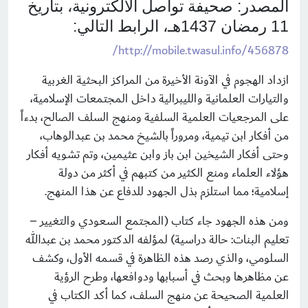
المصدر: صحيفة تواصل الالكترونية، بتاريخ
11 رمضان 1437هـ، الرابط التالي:
/
http://mobile.twasul.info/456878
ازداد الهجوم في الآونة الأخيرة من المراكز البحثية الغربية
والتيارات العلمانية والليبرالية داخل المجتمعات الإسلامية،
على المرجعيات العلمية السلفية ومنهج السلف الصالح، بدءاً
من أفكار ابن تيمية، ومروراً بالشيخ محمد بن عبدالوهاب،
وحتى أفكار الشيخين ابن باز وابن عثيمين، وتم تشويه أفكار
هؤلاء العلماء ومنع الكثير من كتبهم في أكثر من دولة
إسلامية؛ مما استلزم بذل الجهود للدفاع عن هذا المنهج.
ومن هذه الجهود جاء كتاب (المجتمع السعودي والتغيير –
تعليم البنات: حالة دراسية) لمؤلفه الدكتور محمد بن عبدالله
السلومي، والذي رصد هذه الظاهرة في قسمه الأول، وكشف
عن مظاهرها وبحث في أسبابها ودوافعها، وطرح الرؤية
العلمية الصحيحة عن منهج السلف، كما أكد الكتاب في