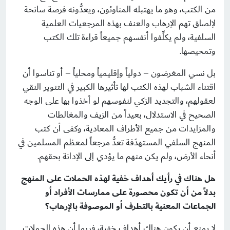
من الكتب، وهو ما يهتبله المناوئون، ويعدُّونه فرصة سانحة
لإلصاق تهم اﻹرهاب والعنف بهذه المرجعيات العلمية
السلفية، ولم يكلِّفوا أنفسهم جميعاً قراءة تلك الكتب
وتمحيصها.
بل نسي المغرضون – دولياً وإقليمياً ومحلياً – أو تناسوا أن
اقتناء الشباب لهذه الكتب لها تأثيرها الكبير في التنوير النقي
لعقولهم، والتجديد الزكي لنفوسهم لو أخذوا بها على الوجه
الصحيح في الاستدلال، بعيداً من الزيف والمغالطات
والمزايدات من جميع الأطراف المعادية، وكفى أن كتب
المنهج السلفي المستهدَفة تعدُّ مرجعاً لمعظم المسلمين في
أنحاء الأرض، ولم يكن منهم ما يؤدي إلى الإدانة بحقهم.
هل هناك في رأيك أهداف خفية لهذه الحملات على المنهج
بدلاً من أن تكون محصورة على ممارسات الأفراد أو
الجماعات المعنية بالتطرف أو الموصوفة بالإرهاب؟
لا يمنع أن يكون هناك أهداف خفية، فربما أن هذه الحملات