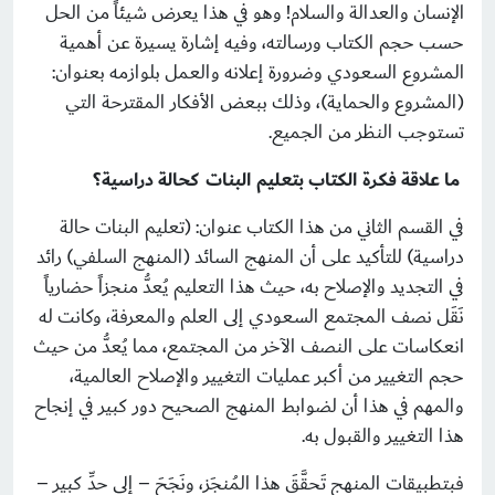
الإنسان والعدالة والسلام! وهو في هذا يعرض شيئاً من الحل
حسب حجم الكتاب ورسالته، وفيه إشارة يسيرة عن أهمية
المشروع السعودي وضرورة إعلانه والعمل بلوازمه بعنوان:
(المشروع والحماية)، وذلك ببعض الأفكار المقترحة التي
تستوجب النظر من الجميع.
ما علاقة فكرة الكتاب بتعليم البنات كحالة دراسية؟
في القسم الثاني من هذا الكتاب عنوان: (تعليم البنات حالة
دراسية) للتأكيد على أن المنهج السائد (المنهج السلفي) رائد
في التجديد والإصلاح به، حيث هذا التعليم يُعدُّ منجزاً حضارياً
نَقَل نصف المجتمع السعودي إلى العلم والمعرفة، وكانت له
انعكاسات على النصف الآخر من المجتمع، مما يُعدُّ من حيث
حجم التغيير من أكبر عمليات التغيير والإصلاح العالمية،
والمهم في هذا أن لضوابط المنهج الصحيح دور كبير في إنجاح
هذا التغيير والقبول به.
فبتطبيقات المنهج تَحقَّقَ هذا المُنجَز، ونَجَحَ – إلى حدِّ كبير –