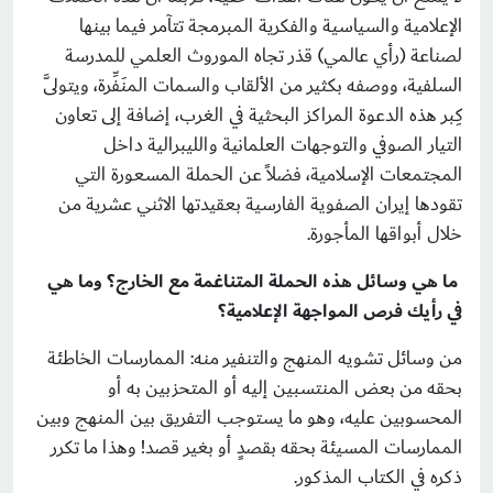
الإعلامية والسياسية والفكرية المبرمجة تتآمر فيما بينها
لصناعة (رأي عالمي) قذر تجاه الموروث العلمي للمدرسة
السلفية، ووصفه بكثير من اﻷلقاب والسمات المنَفِّرة، ويتولَّى
كِبر هذه الدعوة المراكز البحثية في الغرب، إضافة إلى تعاون
التيار الصوفي والتوجهات العلمانية والليبرالية داخل
المجتمعات الإسلامية، فضلاً عن الحملة المسعورة التي
تقودها إيران الصفوية الفارسية بعقيدتها الاثني عشرية من
خلال أبواقها المأجورة.
ما هي وسائل هذه الحملة المتناغمة مع الخارج؟ وما هي
في رأيك فرص المواجهة الإعلامية؟
من وسائل تشويه المنهج والتنفير منه: الممارسات الخاطئة
بحقه من بعض المنتسبين إليه أو المتحزبين به أو
المحسوبين عليه، وهو ما يستوجب التفريق بين المنهج وبين
الممارسات المسيئة بحقه بقصدٍ أو بغير قصد! وهذا ما تكرر
ذكره في الكتاب المذكور.