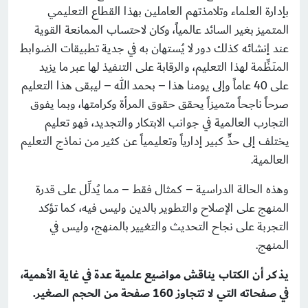
بإدارة العلماء وتلامذتهم العاملين بهذا القطاع التعليمي
المتميز بغير السائد عالمياً، وكان لاحتساب الممانعة القوية
عند إنشائه كذلك دور لا يُستهان به في جدية تطبيقات الضوابط
المنَظِّمة لهذا التعليم، والرقابة على التنفيذ لها عبر ما يزيد
على 40 عاماً وإلى يومنا هذا – بحمد الله – ليبقى هذا التعليم
صرحاً ناجحاً متميزاً يحقق حقوق المرأة وكرامتها، وبما يفوق
التجارب العالمية في جوانب الابتكار والتجديد، فهو تعليم
يختلف إلى حدٍّ كبير إدارياً وتعليمياً عن كثير من نماذج التعليم
العالمية.
وهذه الحالة الدراسية – كمثال فقط – مما يُدلِّل على قدرة
المنهج على الإصلاح والتطوير بالدين وليس فيه، كما تؤكد
التجربة على نجاح التحديث والتغيير بالمنهج، وليس في
المنهج.
يذكر أن الكتاب يناقش مواضيع علمية عدة في غاية الأهمية،
في صفحاته التي لا تتجاوز 160 صفحة من الحجم الصغير.