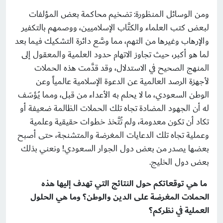
ومن الوسائل المنظورة: تضخيم محاكمة بعض المؤلفات
لبعض كتب العلماء والكتَّاب اﻹسلاميين، ووصمهم بالتكفير
واﻹرهاب وغيرها من التهم، مما وسَّع دائرة التشكيك فيما بعد
لما هو أكبر، حيث تجاوز الاتهام حدود العلمية والمعقول إلى
المنهج الصحيح في الاستدلال، وقد قدَّمت هذه الحملات
لأجهزة الرصد العالمية عن الدعوة اﻹسلامية عالمياً وعن
الوطن السعودي، ما لا يحلم به الأعداء من قبل، ومما يُؤسَف
له أن الجهود المضادة تجاه تلك الحملات الظالمة ضعيفة أو
تكاد أن تكون معدومة، ولم تُتَّخذ خطوات حقيقية وعلمية
وعملية تجاه تلك الدعايات المغرضة والمتشنجة، حتى أصبح
بعضها يصدر من بعض دول الجوار السعودي! ونعني بذلك
بعض دول الخليج.
ما هي توقعاتكم حول النتائج التي تهدف إليها هذه
الحملات المغرضة على الدين والوطن؟ وما هي الحلول
العملية في نظركم؟