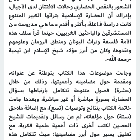
الشعور بالنقص الحضاري وحالات الافتتان لدى الأجيال،
بإدراك أن الحضارة الإسلامية بتراثها الكبير المتنوع
كانت دراسة فاعلة، بأكثر وأقدم مما هي مدروسة من
المستشرقين والباحثين الغربيين، حينما قرأ سلف هذه
الأمة فلسفة وتراث اليونان ومنطق الرومان وعلومهم
ونقدوها، وكان من أبرز هؤلاء شيخ الإسلام ابن تيمية
-رحمه الله-.
وجاءت موضوعات هذا الكتاب بتوطئة عن عنوانه،
ومقدمة حول مضامينه وأهميتها، وذلك من خلال
(عشرة) فصول متنوعة تتكامل بارتباطها بسؤال
الحضارة، بصورةٍ مباشرة أو غير مباشرة، وبعدها جاءت
خاتمة الكتاب بنتائج وتوصيات (تسع)، مع إضافة ملاحق
(ستة) حول مؤلفاته، ثم عن رسائل وتقديمات للشيخ
الحصين لكتب أخرى ذات أهمية علمية فكرية، مع
تعليق يسير حول أبرز مضامينها؛ حيث تتكامل هذه