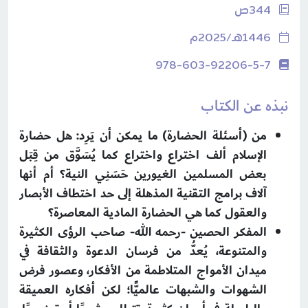
344ص
1446هـ/2025م
978-603-92206-5-7
نبذه عن الكتاب
من (أسئلة الحضارة) ما يمكن أن يَرِد: هل حضارة
الإسلام ألف اختراع واختراع كما يُسَوَّق من قِبَل
بعض المسلمين الغيورين حَسَنِي النية؟ أم أنها
آلاف برامج التقنية المذهلة إلى حد اختطاف الأبصار
والعقول كما هي الحضارة المادية المعاصرة؟
المفكر الحصين -رحمه الله- صاحب الرؤى الكثيرة
والمتنوعة، يُعدُّ من فرسان الدعوة والثقافة في
ميدان الأمواج المتلاطمة من الأفكار، وعصور فرض
الشهوات والشبهات عالميًّا؛ لكن أفكاره العميقة