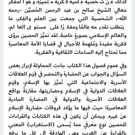
كذلك عن شخصية علمية فكرية متميزة، وهو المفكر
معالي الشيخ صالح بن عبد الرحمن الحُصيِّن -رحمه
الله-، الشخصية التي جمعت بين العلم والفِكر، ما
يتطلب تقديمه عالمًا ومفكرًا على مستوى العالم،
والعالم الإسلامي بصورةٍ خاصة. لقد تميَّز الحصين برؤى
فكرية مفيدة ومُلهِمة للأجيال في قضايا الأمة المعاصرة
مما تحتاج إليه الساحات الثقافية والفكرية.
وفي عموم فصول هذا الكتاب جاءت المحاولة لإبراز بعض
السؤال والجواب عن الحضارة والتحضر في قِيَم العلاقات
الأسرية والاجتماعية التي تَميَّز بها الإسلام، وقِيَم
العلاقات الدولية في الإسلام وحضاريتها، مقارنةً بواقع
العلاقات الأسرية والدولية في الحضارة المادية
المعاصرة؛ حيث فيها ما يؤكد فروقات حضارية الإسلام
عن غيره. ويمكن أن يكون في هذه الكتابات والقراءات
للحصين نوع معرفي مما يُسمى (الاستغراب) المعني
بالقراءة عن الغرب، وهي الهادفة إلى كل ما يرفع