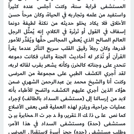
المستشفى قرابة سنة، وكنت أجلس عنده كثيراً
واستفيد من علمه وتجاربه في الحياة، وكان مرحاً حسن
الأخلاق فلا يكاد يخلو حديثه من نكتة لطيفة دونما
إسفاف في القول أو ثرثرة في الكلام، إنه يُمثِّل الرجل
العالم الصالح الذي يُعطي المجالس حقَّها ويُقدِّر للأمور
قدرها، وكان رجلاً رقيق القلب سريع التأثر عندما يقرأ
القرآن أو تُذكر له أحاديث الجنة والنار، فكانت دموعه
تنحدر على وجناته كالخرز، وكأنه يشعر بقرب لقائه لربه،
لقد أُجري الكشف الطبي على مجموعة من المرضى
وكنت أنا والشيخ محمد بن عبدالرحمن الشهري ضمن
هؤلاء الذين أجري عليهم الكشف، واتضح للأطباء بأنه
لابد من إرسالنا إلى (مستشفى السداد بالطائف) لإجراء
عمليات جراحية، ويلزم لهذه العملية قص بعض الأضلاع
كما نص على ذلك التقرير، وقد جرت المخابرة بين
مستشفى (حدة) ومستشفى السداد في هذا الأمر،
وطلب مستشفى (حده) حجز أسرة لاستقبال المرضى