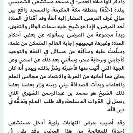
وأذكر أنها صلاة العصر- في مسجد مستشفى الشميسي
ببلدة (حَدَّة) بمنطقة مكة المكرمة، والمسجد واقع بين
مباني غُرف المرضى المشار إليه آنفاً، وقد أمَّنا في الصلاة
أحد المرضى، فإذا هو شيخ عليه سمات الوقار والتقوى،
وبدأ مجموعة من المرضى يسألونه عن بعض أحكام
الصلاة وغيرها، فيجيبهم إجابة العالم المتمكن من علمه،
وسلَّمتُ عليه وسألتُه عن مسائل في الفقه والتوحيد
فأجابني وبرحابة صدر، وسألني بعد ذلك عن اسمي وعن
الجهة التي أتيت منها فأخبرته وسُرَّ بذلك، ويبدو أنه كان
يعاني مما أعانيه من الغربة والابتعاد عن مجالس العلم
والعلماء، وبدأت الصداقة بيني وبينه وزار بعضنا بعضاً
ذلك الشيخ هو محمد بن عبدالرحمن الشهري الذي
يعمل في القوات المسلحة، وقد طلب العلم وتفقَّه في
دين الله.
وقد أصيب بمرض التهابات رئوية أدخل مستشفى
(حدة) للمعالجة من هذا المرض، وقد بقى في