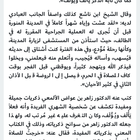
كما كان نابه الذكر يألَفُ وَيُؤلَف».
وقال الشيخ ابن ناشع كذلك واصفاً الجانب العبادي
لديه: «لقد عشت وإياه شهراً كاملاً في المدينة المنورة
قبل أن تُجرى له العملية الجراحية المقررة له في
الطائف، حيث استأذن من المستشفى لزيارة المدينة،
وكأنها رحلة مُوِّدع، وفي هذه الفترة كنت أشتاق إلى حديثه
فيُسهب، وأساله فيُجيب، وأتعلم منه فيعلمني، ويخلوا
فيذكر الله ويتهجد كثيراً، ويوقظني قبل الفجر بوقت
كاف للصلاة في الحرم، فيصل إلى الروضة قبل الأذان
الثاني في كثير الأحيان».
كتب عنه الدكتور زاهر بن عواض الألمعي ذكريات جميلة
ومفيدة تكشف عن شخصية الشهري الفريدة وأنه فعلاً
يَأْلَف ويُؤْلَف، وكان التعَرف عليه غير مُرتب له، ولهذا
جعله الدكتور زاهر من سوانح ذكرياته، وذلك في الكتاب
المعني بذكرياته المفيدة، فقال عنه: «خرجتُ للصلاة