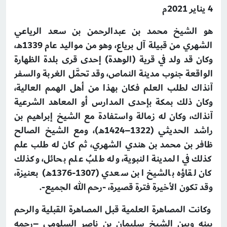
4 يناير 2021م
هو الشيخ محمد بن عبدالرحمن بن سعد الرياعي
الشهري من قبيلة آل برياع، وهو من مواليد عام 1339هـ،
وكان قد ولد في قرية (الوهدة) إحدى قرى بلدة الظهارة
الواقعة جنوب مدينة النماص، وقد تحمَّل الغربة والسفر
آنذاك لطلب العلم فكان بهذا من أهل الهمم العالية،
وكان ذلك بمكة بإحدى المدارس أو المعاهد الشرعية
آنذاك، وكان له زمالة واستفادة مع الشيخ إبراهيم بن
راشد الحديثي (1322–1424هـ)، ومع الشيخ الصالح
ظافر بن محمد بن هندي الشهري، ثم كان له طلب علم
كذلك في المدينة النبوية، وله طلبُ علم بحائل، وكذلك
كان لقاؤه بالشيخ ابن سعدي (1307-1376هـ) بعنيزة،
وقد تكون الأخيرة فترة قصيرة، -رحم الله الجميع-.
وكانت المصاهرة العلمية قبل المصاهرة القبلية والرحم
بينه وبين الشيخ سليمان بن ناصر السلومي –رحمه