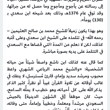
إلى رسالته عن يأجوج ومأجوج وما حصل له من جرائها،
وقد توفي عام 1376هـ، وذلك بعد شيخه ابن سعدي بـ
(130) يوماً».
وهو بهذا يكون زميلاً للشيخ محمد بن صالح العثيمين –
رحمه الله- في تتلمذه على الشيخ ابن سعدي وعلى كُتبه
كذلك، لكن لا نعلم عن المدة التي قضاها مع السعدي
في التتلمذ على يديه بصورة مباشرة.
كما قال عنه كذلك ابن ناشع واصفاً شيئاً من حياته
الشخصية: «والشيخ محمد الرياعي الشهري واعظ
محبوب ومرشد سديد وإمام، قارئ مُسترسل، لا ينفك في
غالب أوقاته عن تلاوة القرآن غيباً أو نظراً، كثير الذكر
يذكر الله على كل أحيانه، وهو خطيب لا يملُّه السامع،
حيث كان موظفاً [في الشؤون الدينية] بالجيش
السعودي مرشداً ومعلماً، وخطيباً وإماماً، حتى وفاته،