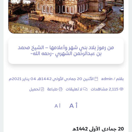
من رموز بلاد بني شهر وأعلامها – الشيخ محمد
بن عبدالرحمن الشهري -رحمه الله-
بقلم /
admin
الأثنين 20 جمادى الأولى 1442هـ 04 يناير 2021م
2٬115 مشاهدات
لا تعليقات
طباعة
تحميل
أ A
أ A
20 جمادى الأولى 1442هـ