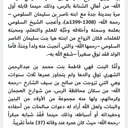
الله- من أهالي الشنانة بالرس، وذلك حينما قابله أول
مرة بمدينة جدة مع ابنه ناصر بن سليمان السلومي –
رحمه الله- (1308-1399هـ)، وأُعجب الشيخ السلومي
بعلمه وسمته وأخلاقه وحُبِّه للعلم والتعلم، ومحبته
للعلماء، فكان الزواج من ابنته هيا بنت سليمان الناصر
السلومي –رحمها الله- والتي أنجبت منه ولداً وبنتاً، فأما
الولد فقد توفي صغيراً –شفع الله به-.
وأمَّا البنت فهي فاطمة بنت محمد بن عبدالرحمن
الشهري توفي والدها ولم يتجاوز عمرها ثلاث سنوات،
وهي التي تزوجت من صالح بن سيف الشارخ –رحمه
الله- من سكان محافظة الرس، من شوارخ العجمان
وكرمائهم، ولها منه مجموعة من الأولاد من البنين
والبنات، ولعل الله أراد له دعوات صالحات من أحفاده
وحفيداته أو أسباطه، وذلك حينما فَقَدَ شبابه مبكراً
-رحمه الله- حيث كان عمره عند وفاته (37) عاماً تقريباً.