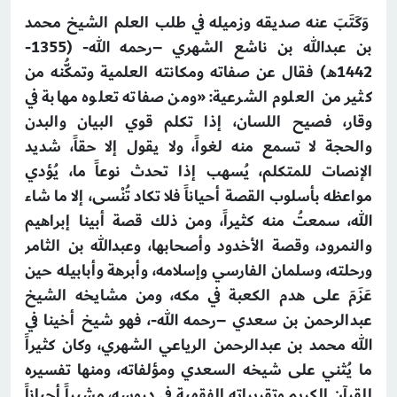
وَكَتَبَ عنه صديقه وزميله في طلب العلم الشيخ محمد
بن عبدالله بن ناشع الشهري –رحمه الله- (1355-
1442هـ) فقال عن صفاته ومكانته العلمية وتمكُّنه من
كثير من العلوم الشرعية: «ومن صفاته تعلوه مهابة في
وقار، فصيح اللسان، إذا تكلم قوي البيان والبدن
والحجة لا تسمع منه لغواً، ولا يقول إلا حقاً، شديد
الإنصات للمتكلم، يُسهب إذا تحدث نوعاً ما، يُؤدي
مواعظه بأسلوب القصة أحياناً فلا تكاد تُنْسى، إلا ما شاء
الله، سمعتُ منه كثيراً، ومن ذلك قصة أبينا إبراهيم
والنمرود، وقصة الأخدود وأصحابها، وعبدالله بن الثامر
ورحلته، وسلمان الفارسي وإسلامه، وأبرهة وأبابيله حين
عَزَمَ على هدم الكعبة في مكه، ومن مشايخه الشيخ
عبدالرحمن بن سعدي –رحمه الله-، فهو شيخ أخينا في
الله محمد بن عبدالرحمن الرياعي الشهري، وكان كثيراً
ما يُثني على شيخه السعدي ومؤلفاته، ومنها تفسيره
للقرآن الكريم وتقريراته الفقهية في دروسه، مشيراً أحياناً