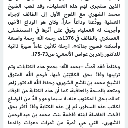
الذين ستجرى لهم هذه العمليات، وقد ذهب الشيخ
محمد الشهري مع الفوج الأول إلى الطائف لإجراء
العملية وودَّعنا وداعاً حاراً، وكان هو الوداع الأخير،
وأجريت له العملية، وتوفي على أثرها في المستشفى
العسكري بالطائف في 1376هـ، رحمه الله رحمة واسعة
وأسكنه فسيح جناته».
[رحلة ثلاثين عاماً سيرة ذاتية
للدكتور زاهر بن عواض الألمعي: ص73-75].
وختاماً فقد قمتُ –بحمد الله- بجمع هذه الكتابات، وتم
ترتيبها وفاءً بحق الكاتِبَيْن فيها، فرحم الله المتوفى
الشيخ محمد بن ناشع الشهري، وحفظ الله الدكتور زاهر
ومتعه بالصحة والعافية، كما أن هذه الكتابة من الوفاء
كذلك بحق المكتوب عنه، لا سيما وهو والدٌ من الرضاع
لكاتب هذه السطور، ثم إن هذه الكتابة وفاءٌ أكثر بحق
الأخت الفاضلة ابنته فاطمة بنت محمد بن عبدالرحمن
الشهري، التي هي ثمرة من ثمرات دعوات والدها