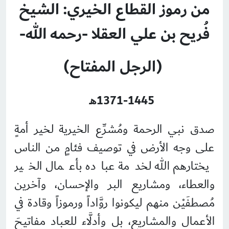
من رموز القطاع الخيري: الشيخ
فُريح بن علي العقلا -رحمه الله-
(الرجل المفتاح)
1371-1445هـ
صدق نبي الرحمة ومُشرِّع الخيرية لخير أمةٍ
على وجه الأرض في توصيف فئامٍ من الناس
يختارهم الله لخدمة عباده بأعمال الخير
والعطاء، ومشاريع البر والإحسان، وآخرين
مُصطفَيْن منهم ليكونوا روَّاداً ورموزاً وقادة في
الأعمال والمشاريع، بل وأدلَّاء للعباد مفاتيحَ