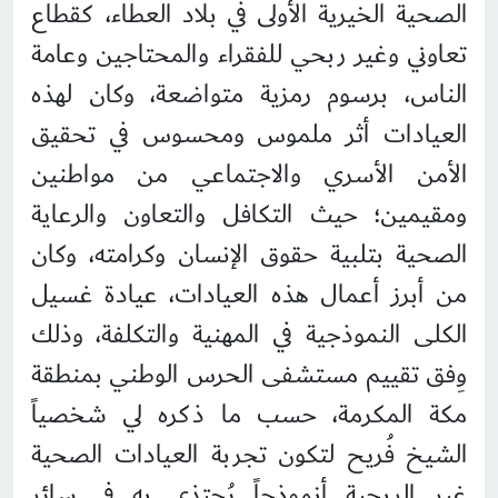
الصحية الخيرية الأولى في بلاد العطاء، كقطاع
تعاوني وغير ربحي للفقراء والمحتاجين وعامة
الناس، برسوم رمزية متواضعة، وكان لهذه
العيادات أثر ملموس ومحسوس في تحقيق
الأمن الأسري والاجتماعي من مواطنين
ومقيمين؛ حيث التكافل والتعاون والرعاية
الصحية بتلبية حقوق الإنسان وكرامته، وكان
من أبرز أعمال هذه العيادات، عيادة غسيل
الكلى النموذجية في المهنية والتكلفة، وذلك
وِفق تقييم مستشفى الحرس الوطني بمنطقة
مكة المكرمة، حسب ما ذكره لي شخصياً
الشيخ فُريح لتكون تجربة العيادات الصحية
غير الربحية أنموذجاً يُحتذى به في سائر