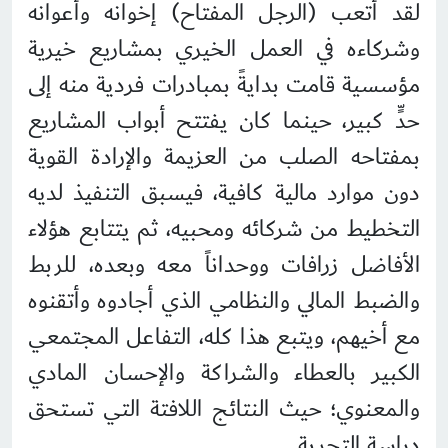
لقد أتعب (الرجل المفتاح) إخوانه وأعوانه
وشركاءه في العمل الخيري بمشاريع خيرية
مؤسسية قامت بدايةً بمبادرات فردية منه إلى
حدٍّ كبير، حينما كان يفتتح أبواب المشاريع
بمفتاحه الصلب من العزيمة والإرادة القوية
دون موارد مالية كافية، فيسبق التنفيذ لديه
التخطيط من شركائه ومحبيه، ثم يتتابع هؤلاء
الأفاضل زرافات ووحداناً معه وبعده، للربط
والضبط المالي والنظامي الذي أجادوه وأتقنوه
مع أخيهم، ويتبع هذا كله، التفاعل المجتمعي
الكبير بالعطاء والشراكة والإحسان المادي
والمعنوي؛ حيث النتائج اللافتة التي تستحق
دراسة التجربة.