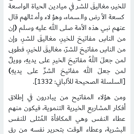
للخير، مغاليقَ للشر في ميادين الحياة الواسعة
كسعة الأرض والسماء، وهؤلاء وأمثالهم قال
عنهم نبي هذه الأمة صلى الله عليه وسلم
(
إن
من الناسِ مفاتيحَ للخيرِ، مغاليقَ للشرِ، وإن
من الناسِ مفاتيحَ للشرّ، مغاليقَ للخيرِ، فطوبى
لمن جعلَ اللهُ مفاتيحَ الخيرِ على يديهِ، وويلٌ
لمن جعلَ الله مفاتيحَ الشرِّ على يديهِ
)
[السلسلة الصحيحة للألباني: 1332].
ومن هؤلاء المفاتيح من يبادرون في إطلاق
أفكار المشاريع الخيرية التنموية، فيكون منهم
عطاء النفس وهي المكافأة المُثلى للنفس
البشرية، وعطاء الوقت بتحرير نفسه من رق