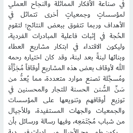
في صناعة الأفكار المماثلة والنجاح العملي
لمؤسساتٍ وجمعياتٍ أخرى تتماثل في
الأهداف وربما تتفوق ببعض النتائج؛ لتقوم
الحُجة في إثبات فاعلية المبادرات الفردية،
وليكون الاقتداء في ابتكار مشاريع العطاء
وبنائها لبنةً بعد لبنة، وقد كان اختياره رحمه
الله لأوقاف بعض هذه المشاريع أوقافاً مُجَزَّأة
ومُسجَّلة تصنع موارد متعددة، مما يُعدُّ من
سَنِّ السُّنن الحسنة للتجار والمحسنين في
توزيع أوقافهم وتنويعها على المؤسسات
والجمعيات والجهات المستفيدة، وللأجيال
من شباب مُجْتَمَعِه، وفيها رسالة ورسائل بأن
يكون طموح الأجيال مبادراتٍ فردية