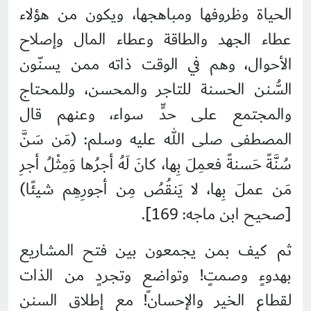
الحياة وظروفها ومباهجها، ويكون من هؤلاء
عطاء الجهد والطاقة وعطاء المال وإصلاح
الأحوال، وهم في الوقت ذاته ممن يسنّون
السُّنن الحسنة للتاجر والمحسن، وللمحتاج
والمجتمع على حدٍّ سواء، وعنهم قال
المصطفى صلى الله عليه وسلم: (مَن سَنَّ
سُنَّةً حَسنةً فعمِلَ بِها، كانَ لَهُ أجرُها وَمِثْلُ أجرِ
مَن عملَ بِها، لا يَنقُصُ مِن أجورِهِم شيئًا)
[صحيح ابن ماجه: 169].
ثم كيف بمن يجمعون بين فتح المشاريع
بهدوءٍ وصمتٍ! وتواضعٍ وتجردٍ من الذات
لقطاع الخير والإحسان! مع إطلاق السنن