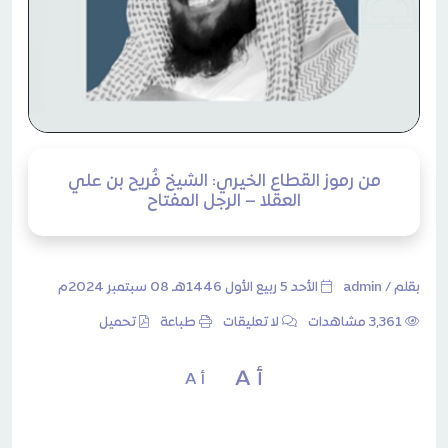
من رموز القطاع الخيري: الشيخ فُريح بن علي
العقلا – الرجل المفتاح
بقلم /
admin
الأحد 5 ربيع الأول 1446هـ 08 سبتمبر 2024م
3٬361 مشاهدات
لا تعليقات
طباعة
تحميل
أ A
أ A