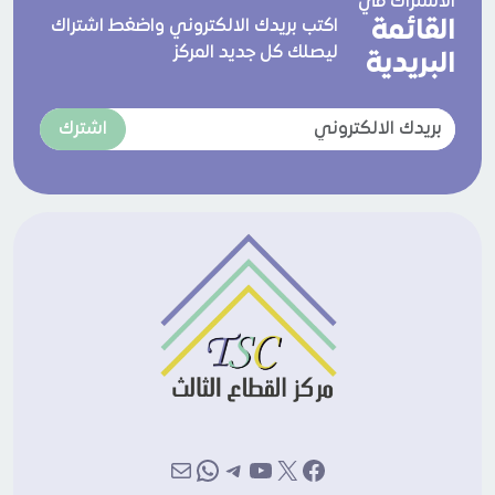
الاشتراك في
القائمة
اكتب بريدك الالكتروني واضغط اشتراك
ليصلك كل جديد المركز
البريدية
اشترك
إكس
فيسبوك
يوتيوب
تيليجرام
بريد
واتساب