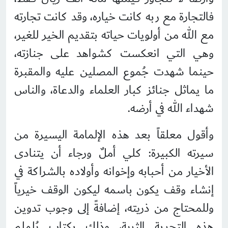
فالتجارة مع ربه كانت خياره، وقد كانت تجارته
مع الله من أولويات حياته بتقديم الخير للغير،
وهي التي انعكست كشواهد على جنازته،
حينما شهدت جُموع المصلين عليه والمقبرة
ما يماثل جنائز كبار العلماء والدعاة، والناس
شهداء الله في أرضه.
وأقول معلقاً بعد هذه الإلمامة اليسيرة من
سيرته الكبيرة: كلي أملٌ ورجاء أن يتنادى
الأخيار من أحبابه وإخوانه وأولاده بالشراكة في
إنشاء وقف يكون باسمه ليكون الوقف خيرياً
وللمحتاج من ذريته، إضافةً إلى وجوب تدوين
هذه التجربة الثرية، وذلك بكتابٍ يُلملم