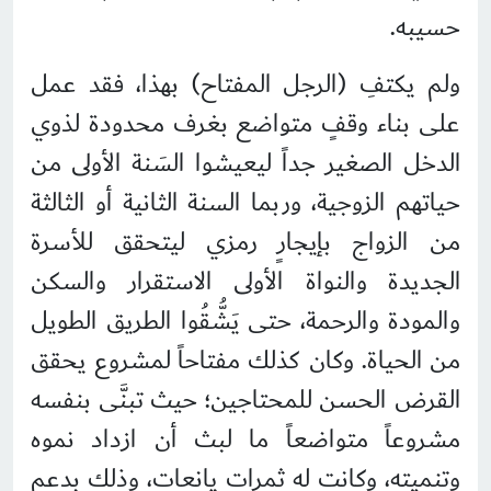
حسيبه.
ولم يكتفِ (الرجل المفتاح) بهذا، فقد عمل
على بناء وقفٍ متواضع بغرف محدودة لذوي
الدخل الصغير جداً ليعيشوا السَنة الأولى من
حياتهم الزوجية، وربما السنة الثانية أو الثالثة
من الزواج بإيجارٍ رمزي ليتحقق للأسرة
الجديدة والنواة الأولى الاستقرار والسكن
والمودة والرحمة، حتى يَشُّقُوا الطريق الطويل
من الحياة. وكان كذلك مفتاحاً لمشروع يحقق
القرض الحسن للمحتاجين؛ حيث تبنَّى بنفسه
مشروعاً متواضعاً ما لبث أن ازداد نموه
وتنميته، وكانت له ثمرات يانعات، وذلك بدعمٍ