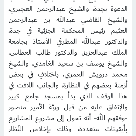
الدعوة بجدة، والشيخ عبدالرحمن العجيري،
والشيخ القاضي عبدالله بن عبدالرحمن
العثيم رئيس المحكمة الجزئية في جدة،
والدكتور عبدالله المطرفي الأستاذ بجامعة
الملك عبدالعزيز، والدكتور طالب العطاس،
والشيخ يوسف بن سعيد الغامدي، والشيخ
محمد درويش العمري، باختلافٍ في بعض
أزمنة بعضهم في النظارة، والجانب اللافت في
هذا الوقف الذي بدأ بمسجد جامع كبير
والإنفاق عليه من قبل ورثة الأمير منصور
-وفقهم الله- أنه تحول إلى مشروع المشاريع
بأيقونات متعددة، وذلك بإخلاص النُظار