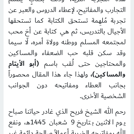
التجارب والمفاتيح، لإعطاء الدروس والعبر عن
تجربة مُلهِمة تستحق الكتابة كما تستحقها
الأجيال بالتدريس، ثم هي كتابة عن أخٍ محب
لمجتمعه المسلم ووطنه وولاة أمره، لا سيما
وقد سكن قلبه حب الضعفاء والمساكين
والمحتاجين حتى لُقب باسم
(أبو الأيتام
والمساكين)،
ولهذا جاء هذا المقال محصوراً
بجانب العطاء ومفاتيحه دون الجوانب
الشخصية الأخرى.
رحم الله الشيخ فريح الذي غادر حياتنا صباح
يوم الاثنين بتاريخ 9 شعبان 1445هـ، ونفع
الله بمفاتيحه الخيرية أعمالاً صالحة دائمة غير