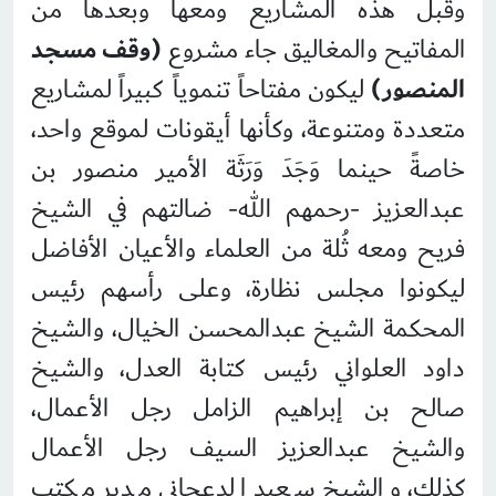
وقبل هذه المشاريع ومعها وبعدها من
المفاتيح والمغاليق جاء مشروع
(وقف مسجد
المنصور)
ليكون مفتاحاً تنموياً كبيراً لمشاريع
متعددة ومتنوعة، وكأنها أيقونات لموقع واحد،
خاصةً حينما وَجَدَ وَرَثَة الأمير منصور بن
عبدالعزيز -رحمهم الله- ضالتهم في الشيخ
فريح ومعه ثُلة من العلماء والأعيان الأفاضل
ليكونوا مجلس نظارة، وعلى رأسهم رئيس
المحكمة الشيخ عبدالمحسن الخيال، والشيخ
داود العلواني رئيس كتابة العدل، والشيخ
صالح بن إبراهيم الزامل رجل الأعمال،
والشيخ عبدالعزيز السيف رجل الأعمال
كذلك، والشيخ سعيد الدعجاني مدير مكتب