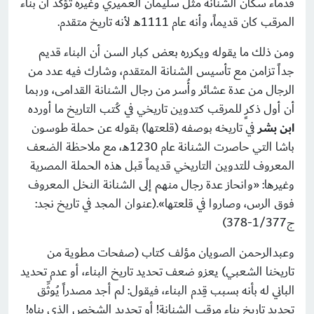
قدماء سكان الشنانة مثل سليمان العميري وغيره تؤكد أن بناء
المرقب كان قديماً، وأنه عام 1111هـ لأنه تاريخ متقدم.
ومن ذلك ما يقوله ويكرره بعض كبار السن أن البناء قديم
جداً تزامن مع تأسيس الشنانة المتقدم، وشارك فيه عدد من
الرجال من عدة عشائر وأُسر من رجال الشنانة القدامى، وربما
أن أول ذكرٍ للمرقب كتدوين تاريخي في كُتب التاريخ ما أورده
ابن بشر
في تاريخه بوصفه (قلعتها) بقوله عن حملة طوسون
باشا التي حاصرت الشنانة عام 1230هـ، مع ملاحظة الضعف
المعروف للتدوين التاريخي قديماً قبل هذه الحملة المصرية
وغيرها: «وانحاز عدة رجال منهم إلى الشنانة النخل المعروف
فوق الرس، وصاروا في قلعتها».(عنوان المجد في تاريخ نجد:
ج1/377-378)
وعبدالرحمن الصويان مؤلف كتاب (صفحات مطوية من
تاريخنا الشعبي) يعزو ضعف تحديد تاريخ البناء، أو عدم تحديد
الباني له بأنه بسبب قِدم البناء، فيقول: لم أجد مصدراً يُوثِّق
تحديد تاريخ بناء مرقب الشنانة! أو تحديد الشخص الذي بناه!