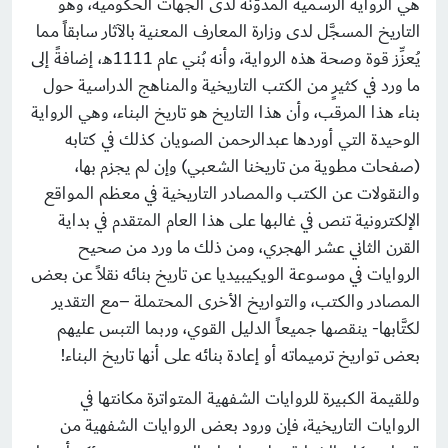
هي الرواية الرسمية المدوَّنة لدى الجهات الحكومية، وهو
التاريخ المسجَّل لدى وزارة المعارف المعنية بالآثار سابقاً مما
يُعزِّز قوة وصحة هذه الرواية، وأنه بُني عام 1111هـ، إضافةً إلى
ما ورد في كثيرٍ من الكتب التاريخية والمناهج الدراسية حول
بناء هذا المرقب، وأن هذا التاريخ هو تاريخ البناء، وهي الرواية
الوحيدة التي أوردها عبدالرحمن الصويان كذلك في كتابه
(صفحات مطوية من تاريخنا الشعبي) وإن لم يجزم بها،
والنقولات عن الكتب والمصادر التاريخية في معظم المواقع
الإلكترونية تنص في غالبها على هذا العام المتقدم في بداية
القرن الثاني عشر الهجري، ومن ذلك ما ورد من صحيح
الروايات في موسوعة الويكيبيديا عن تاريخ بنائه نقلاً عن بعض
المصادر والكتب، والتواريخ الأخرى المحتملة –مع التقدير
لكتَّابها- ينقصها جميعاً الدليل القوي، وربما التبس عليهم
بعض تواريخ ترميماته أو إعادة بنائه على أنها تاريخ البناء!
وللقيمة الكبيرة للروايات الشفهية المتواترة مكانتها في
الروايات التاريخية، فإن ورود بعض الروايات الشفهية من