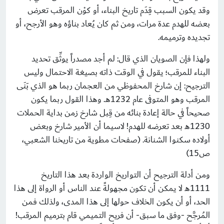
وقد يكون السبب قِدَم تاريخ البناء، أو كوْن المرقب تعرض
بعضه للهدم عدة مرات، ومن ثم كان يُعاد بناؤه وهو الأرجح، أو
تجديده وترميمه.
ولهذا فإن الصويان الذي قال: لم أجد مصدراً يوثِّق تحديد
البناء للمرقب؛ يقول في الوقت ذاته بصيغة الاحتمال وليس
الترجيح: إن شارخ المحفوظي من العجمان ربما هو الذي بَنَى
المرقب وهو المتوفى عام 1232هـ. وهذا القول ربما يكون
صحيحاً في حالة إعادة بنائه من قِبل شارخ زمن بداية الحملات
1230هـ بعد تعرضه للهدم! لاسيما أن الأمير شارخ وبعض
أولاده سكنوا الشنانة. (صفحات مطوية من تاريخنا الشعبي،
ص15)
ومن أدلة الترجيح أن التواريخ الواردة بعد هذا التاريخ
1111هـ لا يمكن أن تكون مجهولةً عند الناس أو الرواة إلى هذا
الحد، أو أن يكون الخلاف حولها إلى هذا المدى، ولذلك فمن
المُرجَّح -وفق ما سبق- أن فريح التميمي قام بترميم المرقب!