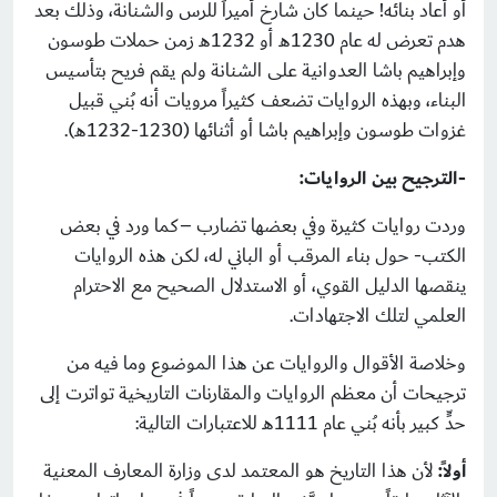
أو أعاد بنائه! حينما كان شارخ أميراً للرس والشنانة، وذلك بعد
هدم تعرض له عام 1230هـ أو 1232هـ زمن حملات طوسون
وإبراهيم باشا العدوانية على الشنانة ولم يقم فريح بتأسيس
البناء، وبهذه الروايات تضعف كثيراً مرويات أنه بُني قبيل
غزوات طوسون وإبراهيم باشا أو أثنائها (1230-1232هـ).
-الترجيح بين الروايات:
وردت روايات كثيرة وفي بعضها تضارب –كما ورد في بعض
الكتب- حول بناء المرقب أو الباني له، لكن هذه الروايات
ينقصها الدليل القوي، أو الاستدلال الصحيح مع الاحترام
العلمي لتلك الاجتهادات.
وخلاصة الأقوال والروايات عن هذا الموضوع وما فيه من
ترجيحات أن معظم الروايات والمقارنات التاريخية تواترت إلى
حدٍّ كبير بأنه بُني عام 1111هـ للاعتبارات التالية:
أولاً:
لأن هذا التاريخ هو المعتمد لدى وزارة المعارف المعنية