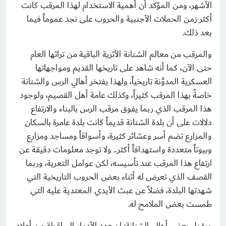
الأشهر، ومن المؤكد أن أهمية الاستخدام لهذا المرقب كانت
أكثر زمن الحملات الأجنبية والحروب على نجد عموماً فيما
بعد ذلك.
والمرقب من معالم الشنانة الأثرية الباقية من تراثها العام
حتى الآن، كما أنه شاهد على تاريخها القديم ومواجهاتها
العسكرية المدوَّنة تاريخياً، ولهذا يفتخر أهالي الرس والشنانة
خاصةً بهذا المرقب كثيراً، وكذلك عامة أهل القصيم، ولوجود
هذا المرقب الذي ربما يفوق مرقب الرس بالبناء والارتفاع
دلالات على أن بلدة الشنانة قديماً كانت بلدة عامرة بالسكان
والمزارع تضم أسر وعشائر كثيرة، وأسواقاً ومساجد ومزارع
وبيوتاً متعددة واستهدافاً أكثر.. ولا توجد معلومات دقيقة عن
ارتفاع هذا المرقب عند تأسيسه، لكن عوامل التعرية، وربما
القصف الذي تعرض له أثناء بعض الحروب التاريخية التي
شهدتها البلدة، فضلاً عن عبث الأيدي المعتدية عليه التي
طمست بعض الملامح له.