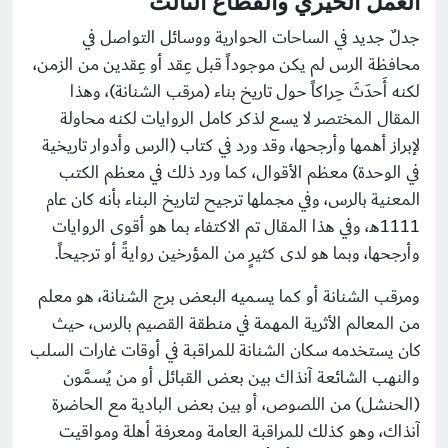
العمل الخيري والقطاع الثالث
جدلٌ جديد في الساحات الحوارية ووسائل التواصل في
محافظة الرس لم يكن موجوداً قبل عِقد أو عِقدين من الزمن،
لكنه أَحدَثَ حِراكاً حول تاريخ بناء (مرقب الشنانة)، وهذا
المقال المختصر لا يسع لذكر كامل الروايات لكنه محاولة
لإبراز أهمها وأرجحها، وقد ورد في كتاب (الرس وأدوار تاريخية
في الوحدة) معظم الأقوال، كما ورد ذلك في معظم الكتب
المعنية بالرس، وفي مجملها ترجيح لتاريخ البناء بأنه كان عام
1111هـ، وفي هذا المقال تم الاكتفاء بما هو أقوى الروايات
وأرجحها، وبما هو لدى كثيرٍ من المؤرخين روايةً أو ترجيحاً.
ومرقب الشنانة أو كما يسميه البعض برج الشنانة، هو معلم
من المعالم الأثرية المهمة في منطقة القصيم بالرس، حيث
كان يستخدمه سكان الشنانة للمراقبة في أوقات غارات السلب
والنهب الشائعة آنذاك بين بعض القبائل أو من يُسمَّون
(الحنشل) من اللصوص، أو بين بعض البادية مع الحاضرة
آنذاك، وهو كذلك للمراقبة العامة ومعرفة أهلة ومواقيت