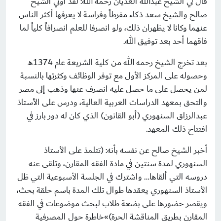
قال لي الشيخ عبدالله الغديان رحمه الله: لقد أُوتي الشيخ
صالح والشيخ سعد ذكاء مفرطاً وفراسة لا يعرفها أكثر الناس
عنهما وكانا لا يظهران ذلك، ولو انصرفا للعلم انصرافاً كلياً لما
فاقهما أحد بعد توفيق الله.
بعد تخرج الشيخ رحمه الله من كلية الشريعة عام 1374هـ
وحصوله على المركز الأول مع توفر الوظائف وكثرتها بالنسبة
لمن يحصل على ما حصل عليه انصرف عنها وذهب إلى مصر
والتحق بمعهد الدراسات العربية العالية، ودرس على الأستاذ
عبدالرزاق السنهوري (أبو القانون) الذي كان له دور بارز في
افتتاح ذلك المعهد.
أخبر الشيخ صالح عن نفسه بأنه: (تتلمذ على الأستاذ
السنهوري لمدة سنتين في مادة الفقه المقارن، وتلقى عنه
دروسه التي ألقاها… واشترك في الجلسة الأسبوعية التي ظل
الأستاذ السنهوري يعقدها طوال تلك المدة باسم حلقة بحث،
ويقصر حضورها على بضعة طلاب لبحث موضوعات في الفقه
المقارن بطريق المناقشة الحرة)»خاطرة حول المصرفية