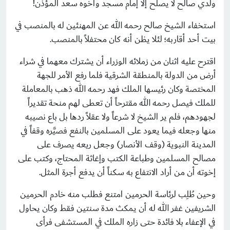
ولدي صالح لا يصلح إلا إمام مسجد وأخوه سعد المؤذن!
استخفاء الشيخ صالح رحمه الله عن المهنئين له بالمنصب في
بيت أحد أقاربه؛ لئلا يظن أنه كان محتفلاً بالمنصب.
اقترح عليه اثنان من زملائه الوزراء أن يشترك معهما في شراء
أرض من الدولة بالمنطقة الشرقية فلما رفع الأمر للجهة
المختصة وكان رئيسها الملك فهد رحمه الله ذهب بالمعاملة
للملك فيصل رحمه الله مقترحاً أن تعطى لهم منحة تقديراً
لجهودهم، فلم ير الشيخ لا شرعاً ولا عقلاً ردها بل باع نصيبه
منها وجعله فيما يعود على المسلمين بالنفع فصيَّره وقفاً في
المدينة النبوية (وقف الأنصار) وجعل ريعه يصرف على
مصالح المسلمين وطباعة الكتب وإغاثة المحتاج، وكتب على
إخوته أن من أراد الانتفاع به سكناً أن يدفع أجرة المثل.
وحين طُلِب لرئاسة الحرمين امتنع فطلب منه خادم الحرمين
الشريفين غفر الله له أن يمكث مدة سنتين فقط وكان يحاول
في الإعفاء بلا فائدة حتى زاره الملك في المستشفى فرأى