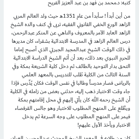
كتبه: د.محمد بن فهد بن عبد العزيز الفريح
من أين أبدأ ! سأبدأ من عام 1351هـ حيث ولد العالم المربي
الزاهد الورع الخفي القانوني الفقيه، تربى في كنف والده الشيخ
الزاهد العابد الآمر بالمعروف والناهي عن المنكر عبدالرحمن،
درس العالم الزاهد في المدرسة الابتدائية بشقراء، كان مديرها
في ذلك الوقت الشيخ عبدالمجيد الجبرتي الذي أصبح إماما
للحرم النبوي بعد ذلك، بعد أن أتم الشيخ الدراسة الابتدائية
التحق بدار التوحيد بالطائف ثم دخل كلية الشريعة بمكة وفي
السنة الثالث من الكلية طُلب للتدريس بالمعهد العلمي
بالرياض فصار مدرساً وطالبا في نفس الوقت فكان يُدِّرس فإذا
جاء وقت الاختبار ذهب إليه، حدثني بعض من زامله في الكلية
أن الشيخ رحمه الله كان يأتي إليهم في محل إقامتهم بمكة
ويطَّلع على المنهج المطلوب للاختبار وهو جالس القرفصاء
فيمر على المنهج المطلوب على وجه السرعة ثم يدخل
الاختبار ويأخذ الأول عليهم!
كان من طلابه في المعهد الشيخ المحدث عبدالمحسن العباد،