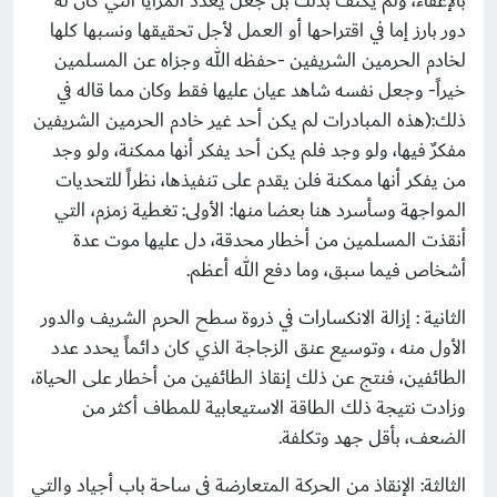
بالإعفاء، ولم يكتف بذلك بل جعل يعدد المزايا التي كان له
دور بارز إما في اقتراحها أو العمل لأجل تحقيقها ونسبها كلها
لخادم الحرمين الشريفين -حفظه الله وجزاه عن المسلمين
خيراً- وجعل نفسه شاهد عيان عليها فقط وكان مما قاله في
ذلك:(هذه المبادرات لم يكن أحد غير خادم الحرمين الشريفين
مفكرٌ فيها، ولو وجد فلم يكن أحد يفكر أنها ممكنة، ولو وجد
من يفكر أنها ممكنة فلن يقدم على تنفيذها، نظراً للتحديات
المواجهة وسأسرد هنا بعضا منها: الأولى: تغطية زمزم، التي
أنقذت المسلمين من أخطار محدقة، دل عليها موت عدة
أشخاص فيما سبق، وما دفع الله أعظم.
الثانية : إزالة الانكسارات في ذروة سطح الحرم الشريف والدور
الأول منه ، وتوسيع عنق الزجاجة الذي كان دائماً يحدد عدد
الطائفين، فنتج عن ذلك إنقاذ الطائفين من أخطار على الحياة،
وزادت نتيجة ذلك الطاقة الاستيعابية للمطاف أكثر من
الضعف، بأقل جهد وتكلفة.
الثالثة: الإنقاذ من الحركة المتعارضة في ساحة باب أجياد والتي