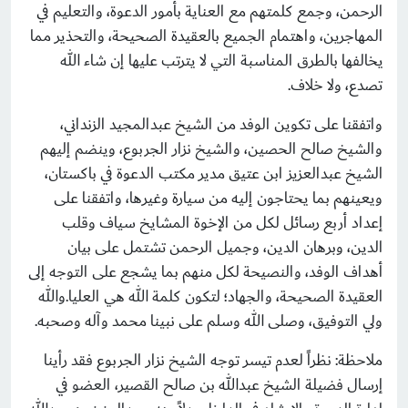
الرحمن، وجمع كلمتهم مع العناية بأمور الدعوة، والتعليم في
المهاجرين، واهتمام الجميع بالعقيدة الصحيحة، والتحذير مما
يخالفها بالطرق المناسبة التي لا يترتب عليها إن شاء الله
تصدع، ولا خلاف.
واتفقنا على تكوين الوفد من الشيخ عبدالمجيد الزنداني،
والشيخ صالح الحصين، والشيخ نزار الجربوع، وينضم إليهم
الشيخ عبدالعزيز ابن عتيق مدير مكتب الدعوة في باكستان،
ويعينهم بما يحتاجون إليه من سيارة وغيرها، واتفقنا على
إعداد أربع رسائل لكل من الإخوة المشايخ سياف وقلب
الدين، وبرهان الدين، وجميل الرحمن تشتمل على بيان
أهداف الوفد، والنصيحة لكل منهم بما يشجع على التوجه إلى
العقيدة الصحيحة، والجهاد؛ لتكون كلمة الله هي العليا.والله
ولي التوفيق، وصلى الله وسلم على نبينا محمد وآله وصحبه.
ملاحظة: نظراً لعدم تيسر توجه الشيخ نزار الجربوع فقد رأينا
إرسال فضيلة الشيخ عبدالله بن صالح القصير، العضو في