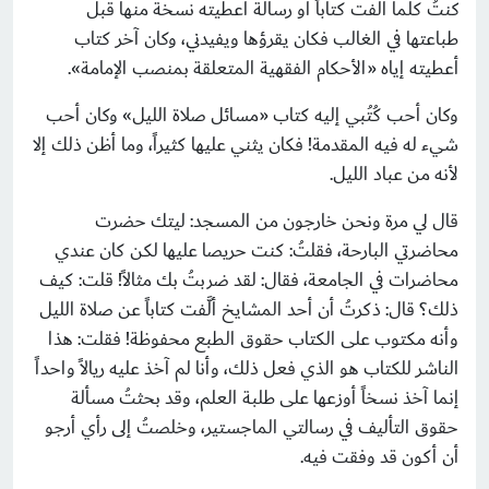
كنتُ كلما ألفت كتاباً أو رسالة أعطيته نسخة منها قبل
طباعتها في الغالب فكان يقرؤها ويفيدني، وكان آخر كتاب
أعطيته إياه «الأحكام الفقهية المتعلقة بمنصب الإمامة».
وكان أحب كُتُبي إليه كتاب «مسائل صلاة الليل» وكان أحب
شيء له فيه المقدمة! فكان يثني عليها كثيراً، وما أظن ذلك إلا
لأنه من عباد الليل.
قال لي مرة ونحن خارجون من المسجد: ليتك حضرت
محاضرتي البارحة، فقلتُ: كنت حريصا عليها لكن كان عندي
محاضرات في الجامعة، فقال: لقد ضربتُ بك مثالاً! قلت: كيف
ذلك؟ قال: ذكرتُ أن أحد المشايخ ألَّفت كتاباً عن صلاة الليل
وأنه مكتوب على الكتاب حقوق الطبع محفوظة! فقلت: هذا
الناشر للكتاب هو الذي فعل ذلك، وأنا لم آخذ عليه ريالاً واحداً
إنما آخذ نسخاً أوزعها على طلبة العلم، وقد بحثتُ مسألة
حقوق التأليف في رسالتي الماجستير، وخلصتُ إلى رأي أرجو
أن أكون قد وفقت فيه.