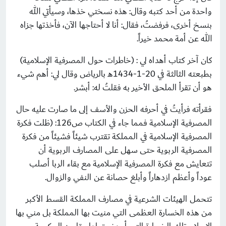
واحدة من أحد كتبه وقال: هذه نسختي خذها، وسيأتي الله
بنسخ أخرى، فرفضتُ، فقال: أنا لا أحتاجها الآن، فأخذتها جزاه
الله عن أمة محمد خيراً.
كان آخر كتاب أهداه لي : (خاطرات حول المصرفية الإسلامية)
بطبعته الثالثة في 20-1-1434هـ بالرياض وقال لي: أهم شيء
هو أن تقرأ الملحق الأخير به فقلتُ له: أبشر.
فقرأته فرأيتُ في أحرفه الحزن والأسف إلى ما صارت عليه حال
المصرفية الإسلامية فمما جاء في الكتاب ص126: (ظلت فكرة
المصرفية الإسلامية في المملكة تقترب شيئاً فشيئاً من فكرة
المصرفية الربوية حتى سهل على المصارف الربوية أن
تتعايش مع فكرة المصرفية الإسلامية مع بقاء الربا أصلب
عوداً وأعظم ازدهاراً وأبلغ حصانة عن النفي والزوال.
تتحمل الهيئات الشرعية في مصارف المملكة القسط الأكبر
من هذه الخسارة العظمى التي منيت بها المملكة بل مني بها