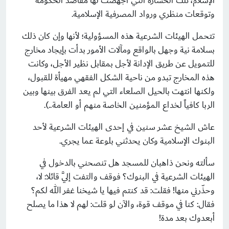
الإسلام، تلك الخسارة التي أجهضت لها مقاصد الحكومة
وتوقعات منظري ورواد المصرفية الإسلامية.
تتحمل الهيئات الشرعية هذه المسؤولية؛ لأنها وإن كان ذلك
بسلامة نية وجهل بالواقع ومآلات الأمور بدأت بإيجاد مخارج
للتمويل عن طريق الإدانة لأجل بمقابل نظير الأجل، وكانت
هذه المخارج تبدو من ناحية الشكل الفقهي مهيأة للقبول،
ولكنها انتهت بالحيل الصلعاء التي لم يعد الفرق بينها وبين
الربا كافياً لخداع المؤمنين الخاصة منهم أو العامة..).
عاش الشيخ عشر سنين في إحدى الهيئات الشرعية لأحد
البنوك الإسلامية وكان يحدثني بلوعة عما يجري.
سألته ونحن ذاهبان للمسجد هل تنصحني بالدخول في
الهيئات الشرعية في البنوك؟ فوقف والتفت إليَّ قائلا: لا،
وحذّرني منها! فقلت: قد كنتم فيها يا شيخنا غفر الله لكم؟
فقال: كنا في موقف قوة، والآن لو قلت: لهم لا هذا ما يصلح
أبعدوك بعد مدة!