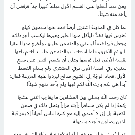
ومن معه أُعطوا على القسم الأول مبلغاً كبيراً جداً فرفض أن
يأخذ منه شيئاً .
لما كان في المدينة اشترى أرضاً تبعد عنها سبعين كيلو
فغرس فيها نخلاً ؛ ليأكل منها الطير وغيرها ليكسب أجر ذلك،
وجعل فيها غنماً ليسقي والدته من حليبها، وأخرج مديا لسقيا
البهائم الأخرى، فلما استغنت والدته عن حليب الغنم باعها
بقيمة الأرض قبل غرسها وعلى أن يقسم الثمن على سبع
سنين، وفي السنة الأولى توفي المشتري ولم يسلم القسط
الأول، فجاء الورثة إلى الشيخ صالح ليردوا عليه المزرعة فقال:
أبداً هي لكم بارك الله لكم فيها ولم يأخذ منهم شيئاً!
كان رحمه الله يصلي بين العشاءين ما يقارب اثنتي عشرة
ركعة إذا لم يكن مسافراً رأيته مراراً يفعل ذلك في صحن
الكعبة، بل إني لا أهتدي إليه مع كثرة الناس أحياناً إلا بمراقبة
الذين يصلون فأجده بسهولة.
اتصلتُ بشيخنا سعد غفر الله له لأعزيه في وفاة الشيخ رحمه