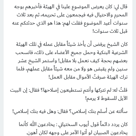
قال لي: كان يعرض الموضوع علينا في الهيئة فأخبرهم بوجه
المحرم والاحتيال فيه فيجمعون على تحريمه، ثم بعد ثلاث
سنوات أعيد الموضوع فقلت لهم: هذا هو الذي حدثتكم عنه
قبل ثلاث سنوات!
كان الشيخ يرفض أن يأخذ شيئاً مقابل عمله في تلك الهيئة
الشرعية البنكية وحمل جميع الأعضاء على ذلك، فانسحب
بعضهم بحجة كيف نعمل بلا مقابل! واستمر الشيخ عشر
سنين ولم يقبض هو ولا من معه شيئاً مقابل عملهم، فلما
ترك الهيئة صرفتُ الأموال مقابل العمل!
قلتُ له: لم تتركها وأنتم تستطيعون إصلاحها؟ فقال: إن البيت
الآيل للسقوط لا يرمم!
سألته عن أسلم بنك إسلامي؟ فقال: وهل فيه بنك إسلامي!
كان يردد دائماً قول أيوب السختياني : يخادعون الله كأنما
يخادعون الصبيان لو أتوا الأمر على وجهه لكان أهون.