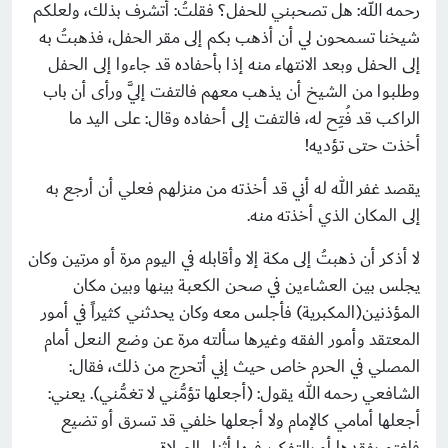
رحمه الله: هل تصحبني للحفل؟ فقلتُ: أتشرف بذلك، ولعلكم
شيخنا تسمحون لي أن أذهب بكم إلى مقر الحفل، فذهبتُ به
إلى الحفل وبعد الانتهاء منه إذا بأحفاده قد جاءوا إلى الحفل
وطلبوا من الشيخ أن يذهب معهم فالتفت إليَّ ورأى أن باب
الراكب قد فُتِح له، فالتفت إلى أحفاده وقال: على اليد ما
أخذت حتى تؤديه!
يقصد غفر الله له أني قد أخذته من منزلهم فعلي أن أرجع به
إلى المكان الذي أخذته منه.
لا أذكر أن ذهبتُ إلى مكة إلا وأقابله في اليوم مرة أو مرتين وكان
يجلس بين العشاءين في صحن الكعبة بينها وبين مكان
المؤذنين(المكبرية) فأجلس معه وكان يحدثني كثيراً في أمور
المعتقد وأمور الفقه وغيرها سألته مرة عن وضع النعل أمام
المصلي في الحرم خاص حيث إني أتحرج من ذلك، فقال:
الشافعي رحمه الله يقول: (أجعلها تؤمُّني لا تغمُّني). يعني:
أجعلها أمامي كالإمام ولا أجعلها خلفي قد تسرق أو تضيع
فاغتم بفقدها أو بالتفكير فيها أثناء الصلاة.