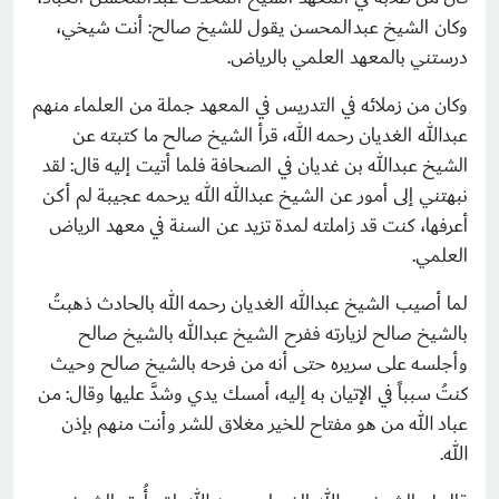
وكان الشيخ عبدالمحسن يقول للشيخ صالح: أنت شيخي،
درستني بالمعهد العلمي بالرياض.
وكان من زملائه في التدريس في المعهد جملة من العلماء منهم
عبدالله الغديان رحمه الله، قرأ الشيخ صالح ما كتبته عن
الشيخ عبدالله بن غديان في الصحافة فلما أتيت إليه قال: لقد
نبهتني إلى أمور عن الشيخ عبدالله الله يرحمه عجيبة لم أكن
أعرفها، كنت قد زاملته لمدة تزيد عن السنة في معهد الرياض
العلمي.
لما أصيب الشيخ عبدالله الغديان رحمه الله بالحادث ذهبتُ
بالشيخ صالح لزيارته ففرح الشيخ عبدالله بالشيخ صالح
وأجلسه على سريره حتى أنه من فرحه بالشيخ صالح وحيث
كنتُ سبباً في الإتيان به إليه، أمسك يدي وشدَّ عليها وقال: من
عباد الله من هو مفتاح للخير مغلاق للشر وأنت منهم بإذن
الله.