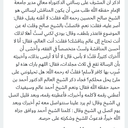
أذكر أن المشرف على رسالتي الدكتوراه معالي مدير جامعة
الإمام حفظه الله طلب مني أن يكون المناقش لرسالتي هو
الشيخ صالح الحصين رحمه الله فقلت: لا أظنه يقبل، فقال:
أصر عليه، فقلت: نعم. فاتصلتُ بالشيخ صالح وقلت له عن
الموضوع فاعتذر بلطف، وقال: بودي لكني لستُ أهلا لذلك
أنت تحتاج إلى عالم يناقشك! فقلت: أنت العالم، فقال: أنا لا
أحسن المناقشة ولستُ متخصصاً في الفقه، وأخشى أن
أُأَخرك كثيراً، قلتُ: لا بأس، قال: لا أنا لا أرضى بذلك، وأخبرته
بأن الرسالة تقع في ثلاث مجلدات، فقال: اللهم بارك هذه لو
ضُرِب بها كافر لأسلم! فقلتُ له رحمه الله: هل تحيلونني على
ملئ يحل محلكم؟ فجاء ذكر الشيخ العالم الدكتور أحمد بن
حميد حفظه الله فقال: ونعم الشيخ أحمد عالم وسيفيدك
أعطني رقمه لأكلمه وأخبرك، فأعطيته رقمه، وبعد قليل اتصل
بي الشيخ وقال: لم يرد علينا سنتواصل معه ثم أخبرك وبعد
يوم اتصل بي الشيخ وقال : كلمنا الشيخ أحمد ووافق جزاه
الله خيراً، فدعوتُ للشيخ وشكرته على حرصه.