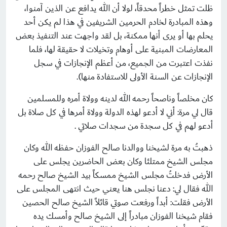
ظلت تمثل خطراً محدقاً، لولا أن الله يدافع عن الذين آمنوا،
وهذه المبادرة لخادم الحرمين الشريفين في هذا لم يكن أحد
يحلم بها أو يرى أنها ممكنة، بل لقد واجهت عند التنفيذ بعض
المعارضات المبنية على أوهام وتخيلات لا حقيقة لها، فلما
نفذت اعتبرت من الجميع، من أعظم الإنجازات في سجل
الإنجازات عن السنة الأولى للاستفادة منها).
كان مخلصاً وناصحاً رحمه الله لدينه وولاة أمره وللمسلمين
قال لي مرة: أني لا أدعو لهذه الدولة وولاة أمرها في كل صلاة بل
أدعو لهم في كل سجدة من سجدات صلاتي .
ذهبتُ به مرة لشيخنا ووالدنا صالح الفوزان حفظه الله وكان
مجلس الشيخ ممتلئا وكان بعض الحاضرين يجلس على
الأرض فدخلتُ مجلس الشيخ ممسكاً بيد الشيخ صالح رحمه
الله فقال لي: دعنا نجلس هنا يعني حيث انتهى المجلس على
الأرض فقلت: أبداً ورفعت صوتي قائلاً الشيخ صالح الحصين
فقام شيخنا الفوزان مبادراً إلى الشيخ صالح وأمسك يده