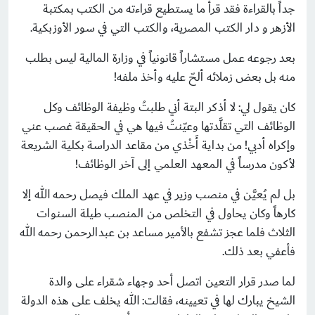
جداً بالقراءة فقد قرأ ما يستطيع قراءته من الكتب بمكتبة
الأزهر و دار الكتب المصرية، والكتب التي في سور الأوزبكية.
بعد رجوعه عمل مستشاراً قانونياً في وزارة المالية ليس بطلب
منه بل بعض زملائه ألحّ عليه وأخذ ملفه!
كان يقول لي: لا أذكر البتة أني طلبتُ وظيفة الوظائف وكل
الوظائف التي تقلَّدتها وعيّنتُ فيها هي في الحقيقة غصب عني
وإكراه أدبي! من بداية أَخْذي من مقاعد الدراسة بكلية الشريعة
لأكون مدرساً في المعهد العلمي إلى آخر الوظائف!
بل لم يُعيَّن في منصب وزير في عهد الملك فيصل رحمه الله إلا
كارهاً وكان يحاول في التخلص من المنصب طيلة السنوات
الثلاث فلما عجز تشفع بالأمير مساعد بن عبدالرحمن رحمه الله
فأعفي بعد ذلك.
لما صدر قرار التعين اتصل أحد وجهاء شقراء على والدة
الشيخ يبارك لها في تعيينه، فقالت: الله يخلف على هذه الدولة