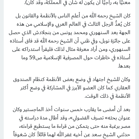
معنيًّا به، راجيًا أن يكون له شأن في المملكة، وقد كان).
كان الشيخ رحمه الله من أعلم الناس بالأنظمة والقانون بل
كان يُعدُّ الرجل الثالث في العالم العربي والإسلامي من هذه
الجهة بعد السنهوري ومحمد يونس من بنجلادش الذي حصل
على جائزة نوبل، وفي ظني أن الشيخ رحمه الله قد فاق أستاذه
السنهوري، ومن أراد معرفة مثال لذلك فليقرأ استدراكه على
أستاذه في خاطرات حول المصرفية الإسلامية ص59 وما
بعدها.
وكان للشيخ اجتهاد في وضع بعض الأنظمة كنظام الصندوق
العقاري كما كان العضو الأبرز في المشاركة في وضع أكثر
الأنظمة في ذلك الوقت.
بعد أن أمضى ما يقارب خمس سنوات أخذ الماجستير وكان
عنوان بحثه» تصرف الفضولي»، وقد أطال مدة دراسته في
مصر برغبة منه حتى يتمكن من قراءة ما يستطيع قراءته،
حدثني الشيخ سعد عن أخيه غفر الله لهما قائلاً: كان شغوفاً