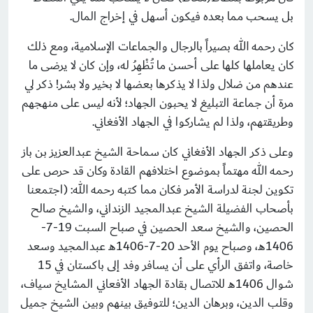
بل يسحب مما بعده فيكون أسهل في إخراج المال.
كان رحمه الله بصيراً بالرجال والجماعات الإسلامية، ومع ذلك
كان يعاملها كلها على أحسن ما تُظْهِرُ له، وإن كان لا يرضى ما
عندهم من ضلال ولذا لا يذكرها بعضها لا بخير ولا بشر! ذكر لي
مرة أن جماعة التبليغ لا يحبون الجهاد؛ لأنه ليس على منهجهم
وطريقتهم، ولذا لم يشاركوا في الجهاد الأفغاني.
وعلى ذكر الجهاد الأفغاني كان سماحة الشيخ عبدالعزيز بن باز
رحمه الله مهتماً بموضوع اختلافهم القادة وكان قد حرص على
تكوين لجنة لدراسة الأمر فكان مما كتبه رحمه الله: (اجتمعنا
بأصحاب الفضيلة الشيخ عبدالمجيد الزنداني، والشيخ صالح
الحصين، والشيخ سعد الحصين في صباح السبت 19-7-
1406هـ، وصباح يوم الأحد 20-7-1406هـ عبدالمجيد وسعد
خاصة، واتفق الرأي على أن يسافر وفد إلى باكستان في 15
شوال 1406هـ للاتصال بقادة الجهاد الأفعاني المشايخ سياف،
وقلب الدين، وبرهان الدين؛ للتوفيق بينهم وبين الشيخ جميل