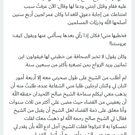
عليه فقام وقبّل ابنتي ودعا لها وقال: الآن عرفتُ سبب
امتناعك عن إجابة دعوتي للغداء! وكان عمر لجين أربع سنين
أصلحها الله وذريّات المسلمين.
فخطبها مني! فكان إذا رآني بعدها يسألني عنها ويقول كيف:
عروستنا!
وكان يقول: لا تخبر الصحافة عن خطبتي لها فيقولون: ابن
ثمانين يريد الزواج بمن تصغره بأكثر من سبعين سنة.
لم أطلب من الشيخ على طول صحبتي معه إلا أربعة أمور
اثنان لي واثنان لرجلين طلبا مني الشفاعة عنده، طلبتُ منه أن
يذهب معي ليكلم سماحة الشيخ صالح اللحيدان حفظه الله
أن يعفيني من القضاء حيث مضى علي أكثر من ثلاث سنوات
وأنا معلق على ذمة القضاء لعل الشيخ أن يقبل من الشيخ
فقال: لي الشيخ صالح رحمه الله لو ذهبتُ معك لقلت
تمسكوا به لا تتركوه! فقلت للشيخ: أجل ادع الله بأن يقدر لي
الخير ويبعد عني الشر، وأعني به أن أتولى القضاء.