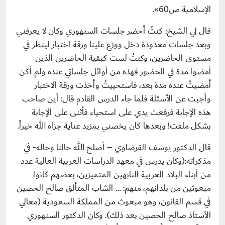
الإسلامية ص60».
قال لي الشيخ: كنتُ أحضر جلسات السنهوري وكان لا يعرفني
وبعد جلسات معدودة دخل ووزع علينا ورقة اختبار لينظر في
مستوى الحاضرين، وكنتُ لست كبقية الحاضرين الذين
أمضوا مدة في الحضور فهذه من أوائل جلساتي عنده ولم أكن
أمضيتُ عنده مدة بعد، فاستحييتُ وأخذت ورقة الاختبار
وأجبت عن الأسئلة فلما جاء الدرس القادم قال: أين صاحب
هذه الإجابة فرفعت يدي على استحياء فأثنى على الإجابة
بشكل ملفت! وبعدها كان يخصني بمزيد عناية جزاه الله خيراً.
قال الدكتور يوسف القرضاوي – أصلح الله حالنا وحاله- في
مذكراته:(وكان يدرس في معهد ‏الدراسات العربية العالية عدد
من أبناء البلاد العربية النابهين المتميزين، بعضهم كانوا
مبعوثين من بلدانهم، منهم: … الشاب المتألق صالح الحصين
في قسم القانون، وهو مبعوث من المملكة السعودية (معالي
الأستاذ صالح الحصين بعد ذلك). وكان الدكتور السنهوري