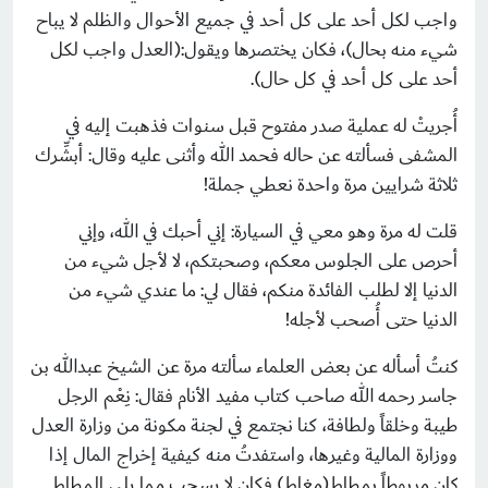
واجب لكل أحد على كل أحد في جميع الأحوال والظلم لا يباح
شيء منه بحال)، فكان يختصرها ويقول:(العدل واجب لكل
أحد على كل أحد في كل حال).
أُجريتْ له عملية صدر مفتوح قبل سنوات فذهبت إليه في
المشفى فسألته عن حاله فحمد الله وأثنى عليه وقال: أبشِّرك
ثلاثة شرايين مرة واحدة نعطي جملة!
قلت له مرة وهو معي في السيارة: إني أحبك في الله، وإني
أحرص على الجلوس معكم، وصحبتكم، لا لأجل شيء من
الدنيا إلا لطلب الفائدة منكم، فقال لي: ما عندي شيء من
الدنيا حتى أُصحب لأجله!
كنتُ أسأله عن بعض العلماء سألته مرة عن الشيخ عبدالله بن
جاسر رحمه الله صاحب كتاب مفيد الأنام فقال: نِعْم الرجل
طيبة وخلقاً ولطافة، كنا نجتمع في لجنة مكونة من وزارة العدل
ووزارة المالية وغيرها، واستفدتُ منه كيفية إخراج المال إذا
كان مربوطاً بمطاط(مغاط) فكان لا يسحب مما يلي المطاط