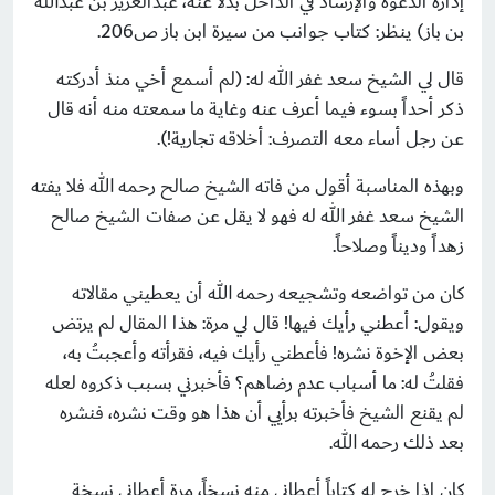
إدارة الدعوة والإرشاد في الداخل بدلاً عنه، عبدالعزيز بن عبدالله
بن باز) ينظر: كتاب جوانب من سيرة ابن باز ص206.
قال لي الشيخ سعد غفر الله له: (لم أسمع أخي منذ أدركته
ذكر أحداً بسوء فيما أعرف عنه وغاية ما سمعته منه أنه قال
عن رجل أساء معه التصرف: أخلاقه تجارية!).
وبهذه المناسبة أقول من فاته الشيخ صالح رحمه الله فلا يفته
الشيخ سعد غفر الله له فهو لا يقل عن صفات الشيخ صالح
زهداً وديناً وصلاحاً.
كان من تواضعه وتشجيعه رحمه الله أن يعطيني مقالاته
ويقول: أعطني رأيك فيها! قال لي مرة: هذا المقال لم يرتض
بعض الإخوة نشره! فأعطني رأيك فيه، فقرأته وأعجبتُ به،
فقلتُ له: ما أسباب عدم رضاهم؟ فأخبرني بسبب ذكروه لعله
لم يقنع الشيخ فأخبرته برأيي أن هذا هو وقت نشره، فنشره
بعد ذلك رحمه الله.
كان إذا خرج له كتاباً أعطاني منه نسخاً، مرة أعطاني نسخة