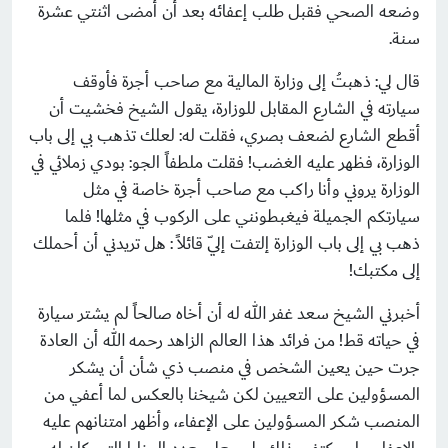
وضعه الصحي فقبل طلب إعفائه بعد أن أمضى اثنتي عشرة
سنة.
قال لي: ذهبتُ إلى وزارة المالية مع صاحب أجرة فأوقف
سيارته في الشارع المقابل للوزارة، يقول الشيخ فخشيت أن
أقطع الشارع لضعف بصري، فقلت له: لعلك تذهب بي إلى باب
الوزارة، فظهر عليه الغضب! فقلت ملطفاً الجو: بودي زملائي في
الوزارة يروني وأنا راكب مع صاحب أجرة خاصة في مثل
سيارتكم الجميلة فيغبطونني على الركوب في مثلها! فلما
ذهب بي إلى باب الوزارة إلتفت إليّ قائلاً : هل تريدني أن أحملك
إلى مكتبك!
أخبرني الشيخ سعد غفر الله له أن أخاه صالحاً لم يشتر سيارة
في حياته قط! من فرائد هذا العالم الزاهد رحمه الله أن العادة
جرت حين يعين الشخص في منصب ذي شأن أن يشكر
المسؤولين على التعيين لكن شيخنا بالعكس لما أعفي من
المنصب شكر المسؤولين على الإعفاء، وأظهر امتنانهم عليه