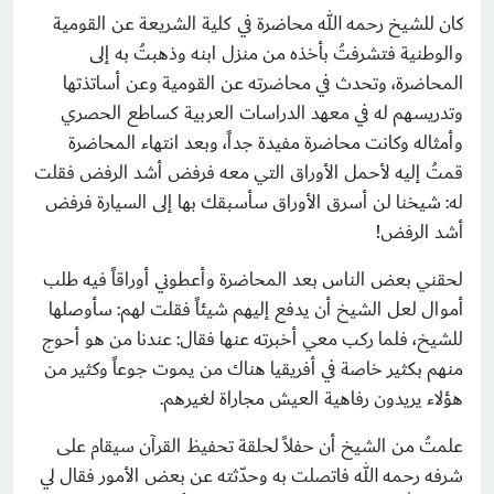
كان للشيخ رحمه الله محاضرة في كلية الشريعة عن القومية
والوطنية فتشرفتُ بأخذه من منزل ابنه وذهبتُ به إلى
المحاضرة، وتحدث في محاضرته عن القومية وعن أساتذتها
وتدريسهم له في معهد الدراسات العربية كساطع الحصري
وأمثاله وكانت محاضرة مفيدة جداً، وبعد انتهاء المحاضرة
قمتُ إليه لأحمل الأوراق التي معه فرفض أشد الرفض فقلت
له: شيخنا لن أسرق الأوراق سأسبقك بها إلى السيارة فرفض
أشد الرفض!
لحقني بعض الناس بعد المحاضرة وأعطوني أوراقاً فيه طلب
أموال لعل الشيخ أن يدفع إليهم شيئاً فقلت لهم: سأوصلها
للشيخ، فلما ركب معي أخبرته عنها فقال: عندنا من هو أحوج
منهم بكثير خاصة في أفريقيا هناك من يموت جوعاً وكثير من
هؤلاء يريدون رفاهية العيش مجاراة لغيرهم.
علمتُ من الشيخ أن حفلاً لحلقة تحفيظ القرآن سيقام على
شرفه رحمه الله فاتصلت به وحدّثته عن بعض الأمور فقال لي