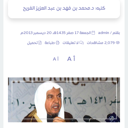
كتبه: د.محمد بن فهد بن عبد العزيز الفريح
بقلم /
admin
الجمعة 17 صفر 1435هـ 20 ديسمبر 2013م
2٬079 مشاهدات
لا تعليقات
طباعة
تحميل
أ A
أ A