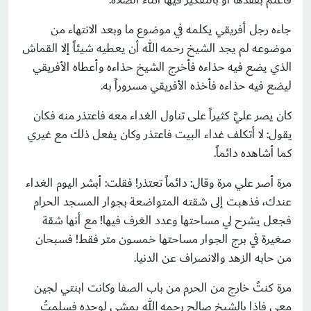
جاءه رجل أفريقي يكلمه في موضوع ما وبعد الانتهاء من
موضوعه لم يجد الشيخ رحمه الله أن يعطيه شيئاً إلا القماش
الذي يضع فيه حذاءه فأخرج الشيخ حذاءه وأعطاه الأفريقي
ليضع فيه حذاءه فأخذه الأفريقي مسروراً به.
كان يصر عليَّ كثيراً على تناول الغداء معه فاعتذر منه فكان
يقول: لا أتكلف غداء البيت فاعتذر وكان يفعل ذلك مع غيري
كما أشاهده دائماً.
مرة أصر علي مرة وقال: دائماً تعتذر! فقلت: أبشر اليوم الغداء
عندك، فذهبت إلى شقته المتواضعة بجوار المسجد الحرام
فجعل يشرح لي مساحتها وعدد الغرف فيها! مع أنها شقة
صغيرة في برج الجوار مساحتها خمسون متر فقط! فسبحان
من حابه الزهد والانصراف عن الدنيا.
مرة كنتُ خارج من الحرم من باب الصفا وكانت ابنتي لجين
معي فإذا بالشيخ صالح رحمه الله يمشي لوحده فسلمتُ