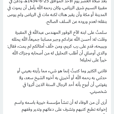
بعد صلاة العصر يوم الأحد الموافق 25-6-1434هـ، ودفن في
مقبرة النسيم شرق الرياض، وكان رحمه الله يأمل أن يموت في
المدينة أو مكة وأن يقبر هناك لكنه مات في الرياض ولم يوص
بنقله؛ لعدم وروده عن السلف الصالح.
سلمتُ على ابنه الأخ الوقور المهندس عبدالله في المقبرة
وقلت له: أحسن الله عزاءكم وجبر مصابنا جميعاً، الله يحلله
ويبيحه، قدم على رب كريم، ومن خلّف أمثالكم لم يمت، فقال:
والدي أوصاني أن أطلب التحليل له من أصحابه وجزاك الله
خيراً على تحليله!
فاتني الكثير وما كتبتُ إنما هو شيء مما رأيته بعيني أو
حدثني به رحمه الله أو أخبرني به أخوه الشيخ سعد، ولا
يفوتني أن أبوح بأنه أحد الرجال الستة الذين أثروا في
شخصيتي.
أرى أن من الوفاء له أن تنشأ مؤسسة خيرية باسمه واسم
إخوانه تطبع كتبهم وتشرف على دعاتهم وتدير وقفهم