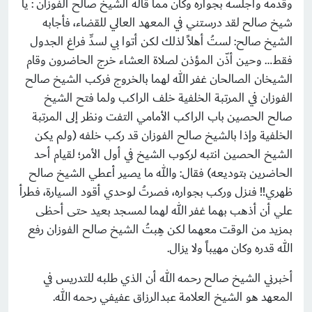
وقدّمه وأجلسه بجواره وكان مما قاله الشيخ صالح الفوزان : يا
شيخ صالح لقد درستني في المعهد العالي للقضاء، فأجابه
الشيخ صالح: لستُ أهلاً لذلك لكن أتوا بي لسدِّ فراغ الجدول
فقط… وحين أذّن المؤذن لصلاة العشاء خرج الحاضرون وقام
الشيخان الصالحان غفر الله لهما بالخروج فركب الشيخ صالح
الفوزان في المرتبة الخلفية خلف الراكب ولما فتح الشيخ
صالح الحصين باب الراكب الأمامي التفت ونظر إلى المرتبة
الخلفية وإذا بالشيخ صالح الفوزان قد ركب خلفه (ولم يكن
الشيخ الحصين انتبه لركوب الشيخ في أول الأمر؛ لقيام أحد
الحاضرين بتوديعه) فقال: والله ما يصير أعطي الشيخ صالح
ظهري!! فنزل وركب بجواره، فصرتُ لوحدي أقود السيارة، فطرأ
علي أن أذهب بهما غفر الله لهما لمسجد بعيد حتى أحظى
بمزيد من الوقت معهما لكن هِبتُ الشيخ صالح الفوزان رفع
الله قدره وكان مهيباً ولا يزال.
أخبرني الشيخ صالح رحمه الله أن الذي طلبه للتدريس في
المعهد هو الشيخ العلامة عبدالرزاق عفيفي رحمه الله.