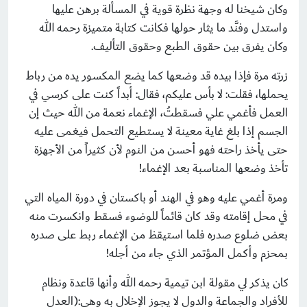
وكان شيخنا له وجهة نظرة قوية في المسألة برهن عليها
واستدل وفنَّد ما يثار حولها فكانت كتابة متميزة رحمه الله
وكان يفرق بين حقوق الطبع وحقوق التأليف.
زرته مرة فإذا بيده قد وضعها كما يضع المكسور يده من رباط
يحملها، فقلت: لا بأس عليكم، فقال: أبداً كنت على كرسي في
العمل فأغمي علي فسقطتُ، الإغماء نعمة من الله حيث إن
الجسم إذا بلغ غاية معينة لا يستطيع التحمل فيغمى عليه
حتى يأخذ راحته فهو أحسن من النوم لأن كثيراً من الأجهزة
تأخذ وضعها المناسبة بعد الإغماء!
ومرة أغمي عليه وهو في الهند أو باكستان في دورة المياه التي
في محل إقامته وقد كان قائماً للوضوء فسقط وانكسرت منه
بعض ضلوع صدره فلما استيقظ من الإغماء ربط على صدره
بمحزم وأكمل المؤتمر الذي جاء من أجله!
كان يذكر لي مقولة ابن تيمية رحمه الله وأنها قاعدة ونظام
للأفراد والجماعة والدول لا يجوز الإخلال به وهي:(العدل