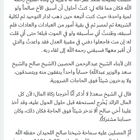
الله فكان مما قاله لي: كنتُ أحاول أن أسبق الأخ صالحاً ولو
لمرة واحدة؛ حيث كنت أتبعه حين ذهب لدار التوحيد ثم لكلية
الشريعة ثم لمصر ثم في بقية أمور من العبادات والعادات فلم
أسبقه، وظننتُ أني سأسبقه ولو في الموت قبله! حتى أني قلت
له: إن مت فاجعلوا دفني في مقبرة العدل فقد واعدتُ والدتي
أن أقبر معها! فسبقني رحمه الله إلى لقاء ربه .
كان لأبناء الشيخ عبدالرحمن الحصين (الشيخ صالح والشيخ
سعد والوزير عبدالله) حساباً واحداً ينفقون منه ويتصدقون،
ولا يدخرون شيئاً فوق الحاجات الضرورية.
قال لي الشيخ سعد:( لا أذكر أنَّا أخرجنا زكاة المال؛ لأن كل
المال الزائد يُـخْرج لمستحقه قبل حلول الحول عليه، وقد أخذ
علينا أخي صالح ألا ندخر شيئاً فوق الحاجة فكان ذلك، وكان
حسابنا مشتركاً).
أمَّ المصلين عليه سماحة شيخنا صالح اللحيدان حفظه الله