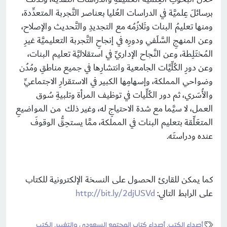
برسائلَ عِلميَّة في الدراسات العُليا بعناصر التَّجربة المتعدِّدة،
ومنها تعليمُ البنات وتَلازُمُه مع التجديدِ والتَّحديث والإصلاح،
وعن المنهجِ السَّلَفي ودورِه في إنجاحِ التَّجربة التعليميَّة غيرِ
المُختَلِطة، وعن النَّجاح الإداريِّ في استقلاليَّة تعليم البنات،
وعن دورِ الكُلِّيَّات الجامعية وانتشارِها في جميع مناطقِ ومُدُن
وضواحي المملكة، وإسهامِها الكبير في الاستقرارِ الاجتماعيِّ
والأُسَري، ثم دور الكُلِّيات في توظيف المرأة وتلبيةِ سُوق
العمل، لا سيَّما مع شدة الاحتياجِ له، وغير ذلك من المواضيعِ
المتعَلِّقة بتعليم البنات في المملكة، ممَّا يستحِقُّ الوقوفَ
عنده ودراستَه.
كما يمكن للقارئ الحصول على النسخة الإلكترونية للكتاب
على الرابط التالي:
http://bit.ly/2djUSVd
أصداء الكتب
,
أصداء كتاب المجتمع السعودي والتغيير
,
الكتب