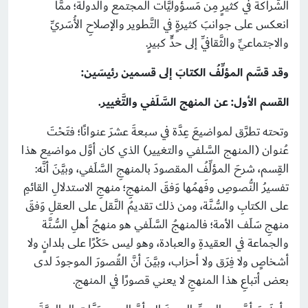
الشَّراكة في كثيرٍ مِن مَسؤوليَّات المجتمع والدولة؛ ممَّا
انعكس على جوانبَ كثيرةٍ في التَّطوير والإصلاحِ الأُسَريِّ
والاجتماعيِّ والثَّقافيِّ إلى حدٍّ كبيرٍ.
وقد قسَّم المؤلِّفُ الكتابَ إلى قسمين رئيسَين:
القسم الأول: عن المنهج السَّلَفي والتَّغيير.
وتحته تطرَّق لمواضيعَ عِدَّة في سبعةَ عشرَ عنوانًا؛ فتَحْتَ
عُنوان (المنهج السَّلفي والتغيير) الذي كان أوَّل مواضيع هذا
القِسم، شرحَ المؤلِّفُ المقصودَ بالمنهجِ السَّلَفي، وبيَّنَ أنَّه:
تفسيرُ النُّصوصِ وفَهمُها وَفقَ المنهجِ؛ منهجِ الاستدلالِ القائمِ
على الكتابِ والسُّنَّة، ومن ذلك تقديمُ النَّقل على العقلِ وَفقَ
منهجِ سَلَف الأمة؛ فالمنهجُ السَّلَفي هو منهجُ أهلِ السُّنَّة
والجماعة في العقيدةِ والعبادة، وهو ليس حَكْرًا على بلدانٍ ولا
أشخاصٍ ولا فِرَق ولا أحزاب، وبيَّنَ أنَّ القُصورَ الموجودَ لدى
بعض أتباعِ هذا المنهجِ لا يعني قصورًا في المنهج.