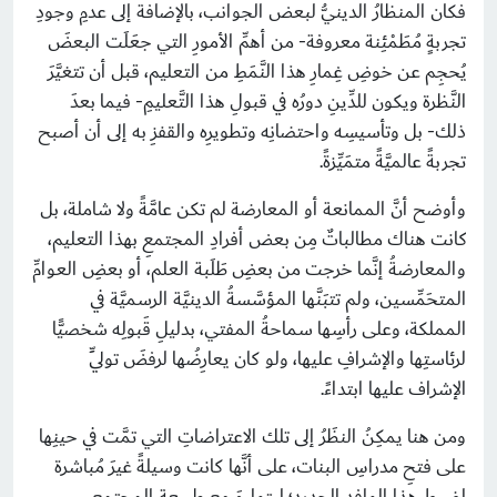
فكان المنظارُ الدينيُّ لبعض الجوانب، بالإضافة إلى عدمِ وجودِ
تجربةٍ مُطَمْئِنة معروفة- من أهمِّ الأمورِ التي جعَلَت البعضَ
يُحجِم عن خوضِ غِمارِ هذا النَّمَطِ من التعليم، قبل أن تتغيَّرَ
النَّظرة ويكون للدِّينِ دورُه في قبولِ هذا التَّعليمِ- فيما بعدَ
ذلك- بل وتأسيسِه واحتضانِه وتطويرِه والقفزِ به إلى أن أصبح
تجربةً عالميَّةً متمَيِّزةً.
وأوضح أنَّ الممانعة أو المعارضة لم تكن عامَّةً ولا شاملة، بل
كانت هناك مطالباتٌ مِن بعض أفرادِ المجتمعِ بهذا التعليم،
والمعارضةُ إنَّما خرجت من بعضِ طَلَبة العلم، أو بعضِ العوامِّ
المتحَمِّسين، ولم تتبَنَّها المؤسَّسةُ الدينيَّة الرسميَّة في
المملكة، وعلى رأسِها سماحةُ المفتي، بدليلِ قَبولِه شخصيًّا
لرئاستِها والإشرافِ عليها، ولو كان يعارِضُها لرفضَ تولِّيَ
الإشراف عليها ابتداءً.
ومن هنا يمكِنُ النظَرُ إلى تلك الاعتراضاتِ التي تمَّت في حينِها
على فتحِ مدراسِ البنات، على أنَّها كانت وسيلةً غيرَ مُباشرة
لضبط هذا الوافدِ الجديدِ؛ ليتواءمَ مع طبيعةِ المجتمع