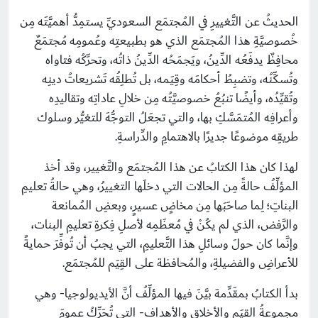
الحديثُ عن التَّغييرِ في المُجتمَع السعوديِّ يستمِدُّ أهميَّتَه مِن
خُصوصيَّةِ هذا المُجتمَع الذي هو بطبيعتِه وعُمومِه مُجتمَعٌ
محافِظٌ يدفَعُه الدِّينُ، ويَجمَحُه الدِّينُ ذاتُه، وتحرِّكُه فتاواه
وتُسكِّنُه، وتضبِطُ أحكامَه وقِيَمه، بل تُطلِقُه تَشريعاتُ دينِه
وتُقيِّدُه، وأيضًا تنبُعُ خصوصيَّتُه مِن خلالِ عاداتِه وتقاليدِه
وأعرافِه المُتمَسَّكِ بها، والتي تجعَلُ التوجُّهَ للتغيُّر وسلوك
طريقِه موضوعًا جديرًا بالاهتمامِ والدِّراسةِ.
لهذا كان هذا الكتابُ عن هذا المُجتمَع والتَّغيير، وقد أخذ
المؤلِّفُ حالةً مِن الحالات التي دخلَها التغييرُ، وهي حالةُ تعليمِ
البناتِ؛ لِما صاحَبَها مِن مخاضٍ عسيرٍ، وبعضِ المُمانعة
والرَّفض، الذي لم يكُنْ في مُعظَمِه لأصلِ فِكرةِ تعليمِ البنات،
وإنَّما كان حولَ وسائلِ هذا التَّعليمِ، التي يجبُ أن تُوفِّرَ حمايةً
للأعراضِ والفضيلةِ، والمُحافظة على القِيَم للمُجتمَع.
بدأ الكتابُ بمقَدِّمة بيَّنَ فيها المؤلِّفُ أنَّ الأيديولوجيا- وهي
مجموعةُ القِيَم والأخلاقِ والأهدافِ- التي تُحَرِّكُ عمومَ