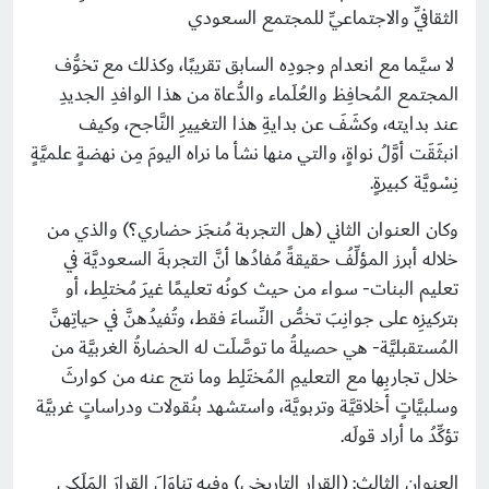
الثقافيِّ والاجتماعيِّ للمجتمع السعودي
لا سيَّما مع انعدام وجودِه السابق تقريبًا، وكذلك مع تخوُّف
المجتمع المُحافِظ والعُلَماء والدُّعاة من هذا الوافدِ الجديدِ
عند بدايته، وكشَفَ عن بدايةِ هذا التغييرِ النَّاجح، وكيف
انبثَقَت أوَّلُ نواةٍ، والتي منها نشأ ما نراه اليومَ مِن نهضةٍ علميَّةٍ
نِسْويَّة كبيرةٍ.
وكان العنوان الثاني (هل التجربة مُنجَز حضاري؟) والذي من
خلاله أبرز المؤلِّفُ حقيقةً مُفادُها أنَّ التجربةَ السعوديَّة في
تعليم البنات- سواء من حيث كونُه تعليمًا غيرَ مُختلِط، أو
بتركيزِه على جوانِبَ تخصُّ النِّساءَ فقط، وتُفيدُهنَّ في حياتِهنَّ
المُستقبليَّة- هي حصيلةُ ما توصَّلَت له الحضارةُ الغربيَّة من
خلال تجاربِها مع التعليمِ المُختَلِط وما نتج عنه من كوارثَ
وسلبيَّاتٍ أخلاقيَّة وتربويَّة، واستشهد بنُقولات ودراساتٍ غربيَّة
تؤكِّدُ ما أراد قولَه.
العنوان الثالث: (القرار التاريخي) وفيه تناوَلَ القرارَ المَلَكي