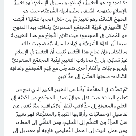
-كأُنموذج- هو التغييرُ بالإسلامِ، وليس في الإسلام؛ فهو تغييرٌ
بالإسلامِ بمَنهجه السَّلفي وبضَوابطِه الشَّرعيَّة، حيث هو
المنهجُ السَّائدُ، وهو تغييرٌ تمَّ مِن خلال (تجربة عمَليَّة) أثبَتَت
أنَّ التَّغييرَ في هُويَّة المُجتمَع السعوديِّ وثقافتِه بهذا المنهج
هو المُمكِن في المجتمع؛ حيث تَلازَمَ النَّجاحُ مع هذا التغيير، لا
سيما أنَّ القوَّةَ الشَّرعيَّة والإرادة السياسيَّة صَحِبت ذلك،
وبالمُقابل فإنَّ نجاح هذا التَّغيير يُثبِت أنَّ التغييرَ في الإسلام
غيرُ مُمكِن، بل إنَّ محاولاتِ التغييرِ لبِنْية المجتمَع السعوديِّ
بأيديولوجيَّات وأفكار أخرى تتعارضُ مع قِيَم المُجتمَع وثقافتِه
السَّائدة- صَحِبَها الفشَلُ إلى حدٍّ كبيرٍ.
ثمَّ تحدَّث في المقدِّمة أيضًا عن التغييرِ الكبيرِ الذي نتج عن
تعليمِ البنات؛ حيث نقل حوالَي نصفِ المجتَمَع من الأميَّة إلى
العلمِ والمعرفةِ إلى حدٍّ لافتٍ لنَظرِ أيِّ مُراقبٍ؛ ممَّا يُغني عن
تفاصيلِ الإحصائيَّات وأرقامِها الكبيرة والمتنوِّعة؛ فهو تغييرٌ
نقلَ المرأةَ مِن التعلُّم إلى التَّعليم، ومن التلقِّي إلى العطاء،
ومِن عمَلِ البيت إلى العمَل التَّعليمي خارِجَه أو معه، بل إلى