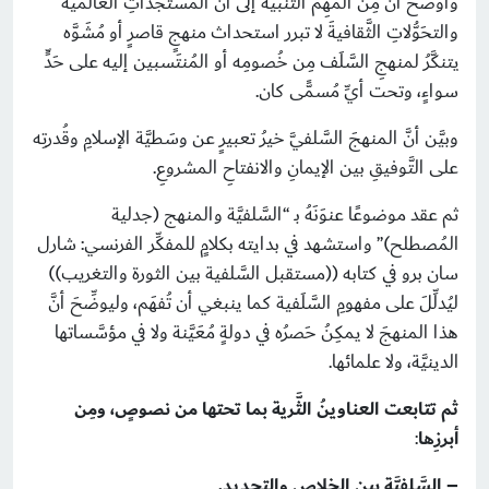
وأوضَحَ أنَّ مِن المهِمِّ التنبيهَ إلى أنَّ المستجَدَّاتِ العالميَّةَ
والتحَوُّلاتِ الثَّقافيةَ لا تبرر استحداث منهجٍ قاصرٍ أو مُشَوَّه
يتنكَّرُ لمنهجِ السَّلَف مِن خُصومِه أو المُنتَسبين إليه على حَدٍّ
سواءٍ، وتحت أيِّ مُسمًّى كان.
وبيَّن أنَّ المنهجَ السَّلفيَّ خيرُ تعبيرٍ عن وسَطيَّة الإسلامِ وقُدرتِه
على التَّوفيقِ بين الإيمانِ والانفتاحِ المشروعِ.
ثم عقد موضوعًا عنوَنَهُ بـ “السَّلفيَّة والمنهج (جدلية
المُصطلح)” واستشهد في بدايته بكلامٍ للمفكِّر الفرنسي: شارل
سان برو في كتابه ((مستقبل السَّلفية بين الثورة والتغريب))
ليُدلِّلَ على مفهومِ السَّلَفية كما ينبغي أن تُفهَم، وليوضِّحَ أنَّ
هذا المنهجَ لا يمكِنُ حَصرُه في دولةٍ مُعَيَّنة ولا في مؤسَّساتها
الدينيَّة، ولا علمائها.
ثم تتابعت العناوينُ الثَّرية بما تحتها من نصوصٍ، ومِن
أبرزِها
:
– السَّلفيَّة بين الخلاصِ والتجديد.