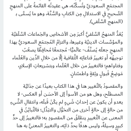
المجتمَعِ السعوديِّ وتُسكِّنُه، هي عقيدتُه القائمةُ على المنهجِ
الصَّحيحِ في الاستدلالِ مِن الكتابِ والسُّنَّة، وهو ما يُسمَّى بـ
(المنهج السَّلَفي).
يُعَدُّ المنهجُ السَّلفيُّ أكبرَ مِن الأشخاصِ والجَماعات السَّلَفيَّة
والمؤسَّسات الدينيَّة وغيرها، والتزامُ المُجتمَع السعوديُّ بهذا
المنهجِ جعلَه يُصنَّفُ- عالَميًّا- مُجتمعًا مُحافِظًا يصعُبُ
توجيهُه أو تغييرُ قناعاتِه الثَّقافية إلَّا من خلالِ الدِّين والعُلَماء
وفتاواهم؛ فالتغييرُ من خلال العُلَماء وبتشريعاتِ الإسلامِ،
مَوضِعُ قَبولٍ وثِقةٍ واطمئنانٍ.
والمقصودُ بالتَّغيير هنا في هذا الكتابِ بعيدًا عن جدَليَّة
المصطلَح، وهل هو من الأسوأ إلى الأحسَن أو العكس- لا
يعدو أن يكونَ عن إحداثِ شَيءٍ لم يكُنْ قَبلَه، وانتقالِ الشَّيءِ
من حالةٍ إلى حالةٍ أخرى من التحَوُّل والتبَدُّل؛ فالتَّبايُنُ في
المعنى عن التَّغييرِ ينطَلقُ من المقصودِ به؛ فالتغييرُ إلى حدٍّ
كبيرٍ وسيلةٌ، وليس هدفًا بحدِّ ذاتِه، والتغييرُ المعنيُّ به هنا