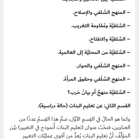
– المنهج السَّلفي والإصلاح.
– السَّلفيَّة ومُقاومة التغريب.
– السَّلفيَّة والانفتاح.
– السَّلفيَّة من المحليَّة إلى العالمية.
– المنهج السَّلَفي والحوار.
– المنهج السَّلَفي وحقوق المرأة.
– السَّلفيَّة منهجٌ أم بيانُ حَرب؟
القسم الثاني: عن تعليم البنات (حالة دراسية).
وكما هو الحالُ في القِسمِ الأوَّل، ضمَّ هذا القِسمُ عددًا من
العناوين، فتحْتَ عنوان (تعليم البنات أُنموذج في التغيير) بيَّن
المؤلِّفُ أنَّ تعليم البنات يُعدُّ من أقوى عمليَّات التغييرِ