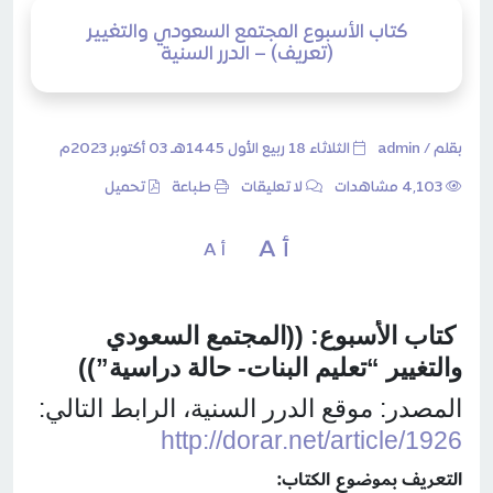
كتاب الأسبوع المجتمع السعودي والتغيير
(تعريف) – الدرر السنية
بقلم /
admin
الثلاثاء 18 ربيع الأول 1445هـ 03 أكتوبر 2023م
4٬103 مشاهدات
لا تعليقات
طباعة
تحميل
أ A
أ A
كتاب الأسبوع:
((المجتمع السعودي
والتغيير “تعليم البنات- حالة دراسية”))
المصدر: موقع الدرر السنية، الرابط التالي:
http://dorar.net/article/1926
التعريف بموضوع الكتاب: