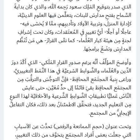
الذي صدر بتوقيعِ المَلِك سعود رَحِمه الله، والذي كان بدايةَ
السَّماح بفتحِ مدارسَ للبنات، يتعلَّمن فيها العلوم الدينيَّة،
كإدارة المنزل، وتربية الأولاد وتأديبِهم، ممَّا لا يُخشى فيه-
عاجلًا أو آجلًا- أيُّ تغييرٍ في المُعتَقدات، وكان تحت إشرافِ
لجنةٍ مِن هيئة كبار العُلَماء- كما نصَّ القرارُ- هي مَن تُنَظِّم
المدارِسَ وتضَعُ برامجَها.
وأوضحَ المؤلِّفُ أنَّه برغم صدورِ القرارِ المَلَكي- الذي أكَّدَ دورَ
الدِّين والعُلَماء، والضَّوابط الشرعيَّة في هذا النَّمَط التغييريِّ،
وراعى بِنيةَ المجتَمَع المحافِظ- فإنَّ التوجُّسَ والترقُّبَ مِن
المجتمَع المحافِظ بقيَ قائمًا إلى حدٍّ مُعَيَّن، حتى عايش
النَّاسُ عَمليًّا تطبيقاتِ الضَّوابطِ الشَّرعية والأخلاقيَّة لهذا النوعِ
مِن التعليم الجديد، فتحقَّق الاطمئنانُ بعد ذلك، فكان التفاعلُ
الإيجابيُّ من المجتمع.
وتحت عنوان (حجم الممانعة والرفض) تحدَّث عن الأسبابِ
التي جعلَت بعض أفراد المجتمَع يتخوَّف من ذلك التغييرِ،