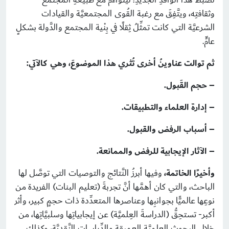
وثقافتِه، ويتَّفِقَ مع رغبة القُوى المجتمعيَّة والقيادات
الشرعيَّة التي كانت تمثِّلُ ثِقلًا في بِنْية المجتمع والدَّولة بشكلٍ
عامٍّ.
ثم توالت عناوينُ أخرى تُثري هذا الموضوعَ، وهي كالآتي:
– حجم القَبول.
– إدارة العلماء والتطبيقات.
– أسباب الرفض والقبول.
– الآثار الإيجابية للرفض والممانعة.
وأخيرًا الخاتمة،
وفيها أبرزُ النَّتائج والتوصيات التي توصَّل لها
الباحث، والتي كان أهمَّها أنَّ تجربةَ (تعليم البنات) الفريدة من
نوعِها عالميًّا بجوانبِها وعناصرها المتعدِّدة ذات حجمٍ كبير، وأثر
أكبر- تستحِقُّ (الدراسةَ العِلميَّة) عن إيجابياتِها وسلبيَّاتِها، من
خلال البحوثِ العِلميَّة العميقةِ والدِّراسات النَّقديَّة، وكذلك