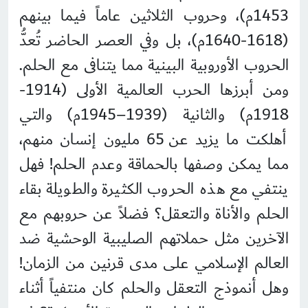
1453م)، وحروب الثلاثين عاماً فيما بينهم
(1618-1640م)، بل وفي العصر الحاضر تُعدُّ
الحروب الأوروبية البينية مما يتنافى مع الحلم.
ومن أبرزها الحرب العالمية الأولى (1914-
1918م) والثانية (1939–1945م) والتي
أهلكت ما يزيد عن 65 مليون إنسان منهم،
مما يمكن وصفها بالحماقة وعدم الحلم! فهل
ينتفي مع هذه الحروب الكثيرة والطويلة بقاء
الحلم والأناة والتعقل؟ فضلاً عن حروبهم مع
الآخرين مثل حملاتهم الصليبية الوحشية ضد
العالم الإسلامي على مدى قرنين من الزمان!
وهل أنموذج التعقل والحلم كان منتفياً أثناء