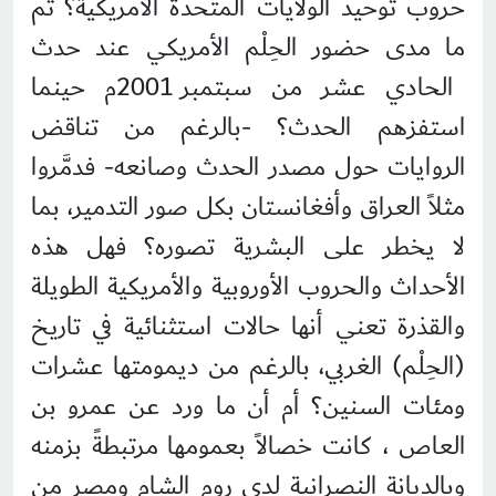
حروب توحيد الولايات المتحدة الأمريكية؟ ثم
ما مدى حضور الحِلْم الأمريكي عند حدث
الحادي عشر من سبتمبر 2001م حينما
استفزهم الحدث؟ -بالرغم من تناقض
الروايات حول مصدر الحدث وصانعه- فدمَّروا
مثلاً العراق وأفغانستان بكل صور التدمير، بما
لا يخطر على البشرية تصوره؟ فهل هذه
الأحداث والحروب الأوروبية والأمريكية الطويلة
والقذرة تعني أنها حالات استثنائية في تاريخ
(الحِلْم) الغربي، بالرغم من ديمومتها عشرات
ومئات السنين؟ أم أن ما ورد عن عمرو بن
العاص ، كانت خصالاً بعمومها مرتبطةً بزمنه
وبالديانة النصرانية لدى روم الشام ومصر من