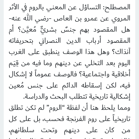
المصطلح: التساؤل عن المعني بالروم في الأثر
المروي عن عمرو بن العاص -رضي الله عنه-
هل المقصود بهم جنسٌ بشريٌّ مُعيَّن؟ أم
المقصود أرباب الدين النصراني بتحريفاته
آنذاك؟ وهل هذا الوصف ينطبق على الغرب
اليوم بعد التخلي عن دينهم وما فيه من قِيَم
أخلاقية واجتماعية؟ فالوصف عموماً لا إشكال
فيه، لكن إسقاطه الدائم على جنس مُعين
إشكالية تاريخية تتطلب البحث والدراسة.
ومما يلحظ هنا أن لفظة “الروم” لم تكن تطلق
تاريخياً على روم الفرنجة فحسب، بل على كل
من كان على دينهم وتحت سلطانهم،