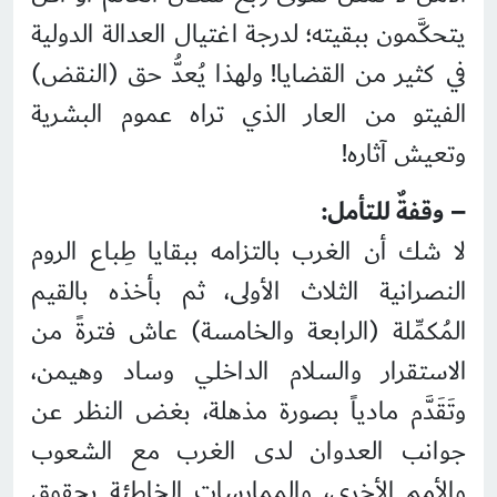
يتحكَّمون ببقيته؛ لدرجة اغتيال العدالة الدولية
في كثير من القضايا! ولهذا يُعدُّ حق (النقض)
الفيتو من العار الذي تراه عموم البشرية
وتعيش آثاره!
– وقفةٌ للتأمل:
لا شك أن الغرب بالتزامه ببقايا طِباع الروم
النصرانية الثلاث الأولى، ثم بأخذه بالقيم
المُكمِّلة (الرابعة والخامسة) عاش فترةً من
الاستقرار والسلام الداخلي وساد وهيمن،
وتَقَدَّم مادياً بصورة مذهلة، بغض النظر عن
جوانب العدوان لدى الغرب مع الشعوب
والأمم الأخرى، والممارسات الخاطئة بحقوق