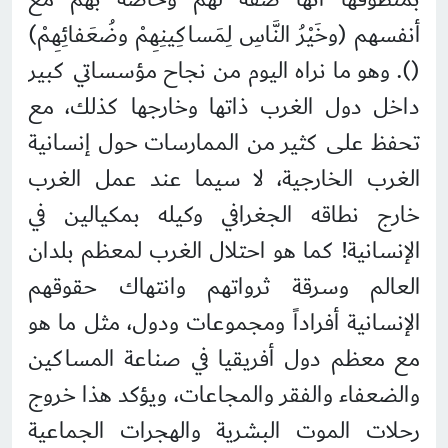
أنفسهم (وخَيْرُ النَّاسِ لِمَساكِينِهِمْ وضُعَفائِهِمْ)
(). وهو ما نراه اليوم من نجاح مؤسساتي كبير
داخل دول الغرب ذاتها وخارجها كذلك، مع
تحفظ على كثير من الممارسات حول إنسانية
الغرب الخارجية، لا سيما عند عمل الغرب
خارج نطاقه الجغرافي وكيله بمكيالين في
الإنسانية! كما هو احتلال الغرب لمعظم بلدان
العالم وسرقة ثرواتهم وانتهاك حقوقهم
الإنسانية أفراداً ومجموعات ودول، مثل ما هو
مع معظم دول أفريقيا في صناعة المساكين
والضعفاء والفقر والمجاعات، ويؤكد هذا خروج
رحلات الموت البشرية والهجرات الجماعية