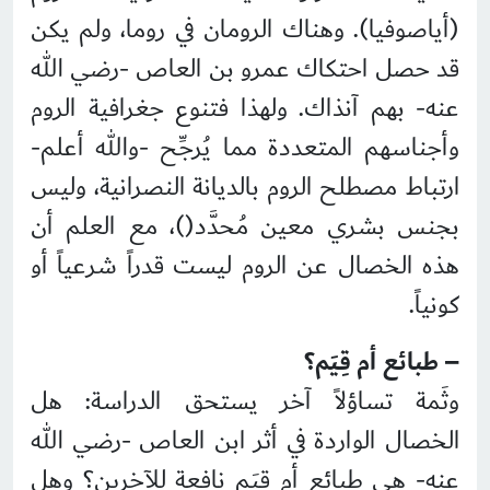
(أياصوفيا). وهناك الرومان في روما، ولم يكن
قد حصل احتكاك عمرو بن العاص -رضي الله
عنه- بهم آنذاك. ولهذا فتنوع جغرافية الروم
وأجناسهم المتعددة مما يُرجِّح -والله أعلم-
ارتباط مصطلح الروم بالديانة النصرانية، وليس
بجنس بشري معين مُحدَّد()، مع العلم أن
هذه الخصال عن الروم ليست قدراً شرعياً أو
كونياً.
– طبائع أم قِيَم؟
وثَمة تساؤلاً آخر يستحق الدراسة: هل
الخصال الواردة في أثر ابن العاص -رضي الله
عنه- هي طبائع أم قِيَم نافعة للآخرين؟ وهل