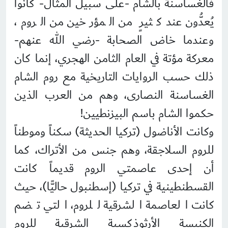
فالغساسنة بالشام -على سبيل المثال- كانوا
يُعدُّون عند كثيرٍ من المؤرخين من الروم،
وعندما خاض الصحابة -رضي الله عنهم-
معركة مؤتة في العام الثامن الهجري، إنما كان
ذلك حسب الروايات التاريخية مع روم الشام
الغساسنة النصارى، وهم من العرب الذين
حكموا الشام باسم البيزنطيين!
وكانت الأناضول (تركيا الحديثة) سكناً وموطناً
للروم السلاجقة، وهم جنس من الأتراك، كما
أن إحدى عاصمتي الروم قديماً كانت
القسطنطينية في تركيا (إسطنبول حاليًّا)، حيث
كانت العاصمة الشرقية للروم، التي تضم
الكنيسة الأرثوذكسية الشرقية للروم