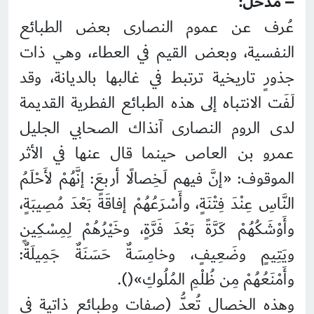
– مدخل:
عُرف عن عموم النصارى بعض الطبائع
النفسية، وبعض القيم في العطاء، وهي ذات
جذورٍ تاريخية ترتبط في غالبها بالديانة، وقد
لَفَت الانتباه إلى هذه الطبائع الفطرية القديمة
لدى الروم النصارى آنذاك الصحابي الجليل
عمرو بن العاص حينما قال عنها في الأثر
الموقوف: «إنَّ فيهم لَخِصالًا أربعَ: إنَّهُمْ لأَحْلَمُ
النَّاسِ عِنْدَ فِتْنَةٍ، وأَسْرَعُهُمْ إفاقَةً بَعْدَ مُصِيبَةٍ،
وأَوْشَكُهُمْ كَرَّةً بَعْدَ فَرَّةٍ، وخَيْرُهُمْ لِمِسْكِينٍ
ويَتِيمٍ وضَعِيفٍ، وخامِسَةٌ حَسَنَةٌ جَمِيلَةٌ:
وأَمْنَعُهُمْ مِن ظُلْمِ المُلُوكِ»().
وهذه الخصال تُعدُّ (صفات وطبائع ذاتية في