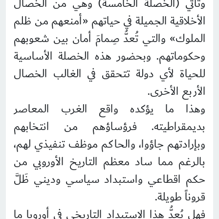
وتأتي (الخصلة الخامسة) وهي من الخصال
الأخلاقية الجميلة في حياتهم «أمنعهم من ظلم
الملوك» والتي تُعدُّ صِمامَ أمان بين شعوبهم
وحكوماتهم. وبحضور هذه الخصلة الأساسية
للحياة لأي دولة تتحقق في الغالب الخصال
الأربع الأخرى.
وهذا ما يؤكده واقع الغرب المعاصر
بديمقراطيته. فرؤساؤهم من انتخابهم
وبإرادتهم جاؤوا، والحاكم موظف تنفيذي لهم،
بالرغم مما ساد معظم التاريخ الأوروبي من
حكم اقطاعي واستبداد سياسي وديني ظَلَّ
قروناً طويلة.
فهل يُعدُّ هذا الاستبداد التاريخي في أوروبا ما