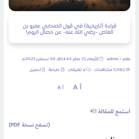
قراءة (تاريخية) في قول الصحابي عمرو بن
العاص -رضي الله عنه- عن خصال الروم!
بقلم /
admin
الأربعاء 21 صفر 1445هـ 06 سبتمبر 2023م
3٬082 مشاهدات
لا تعليقات
طباعة
تحميل
أ A
أ A
استمع للمقالة
(تصفح نسخة PDF)