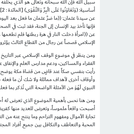
سبيل الله فإن الله سبحانه وتعالى هو الذي
يخلفه
ع
أساسية:
)
وَتَعَاوَنُوا عَلَى الْبِرِّ وَالتَّقْوَى
(
[المائدة : 2]،
عن سيدنا عثمان: ((ما ضرَّ عثمان ما فعل بعد الي
فإنها تأخذ بيد الإنسان إلى الجنة، فقد ثبت في الص
عن ((امرأة دخلت النار في هرة ربطتها فلم تطعمها 
الإسلامي قصصاً عن رجال من القطاع الثالث يؤثر
ومن ينظر في موضوع الوقف الإسلامي عبر التاريخ 
الفقراء والمساكين، ودعم مدارس العلم والإنفاق ع
رأيت بنفسي صكاً عند قاضٍ من قضاة مكة يوضح أنه
وأوقاف أخرى لأهداف مماثلة ولا شك أن ما فعله 
النبوي لَـهُوَ من الأمثلة الواضحة التي تُذكر بما 
ومن هنا نحس بأهمية الموضوع الذي تعرض له أخي 
أصبحت واقعاً ملموساً، وتعرض للعديد منها كفريضة
تجارة الأموال ومفهوم التراحم وما ينتج عنه من ا
المحبة والتعاطف والتكافل بين جميع أفراد المجت