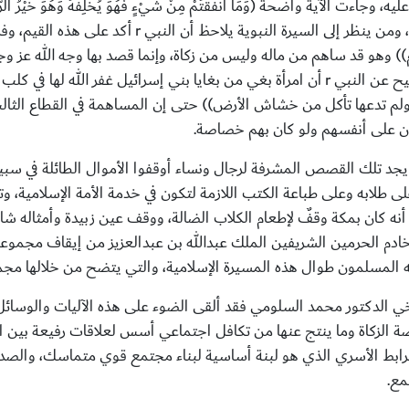
ليه، وجاءت الآية واضحة
)
وَمَا أَنْفَقْتُمْ مِنْ شَيْءٍ فَهُوَ يُخْلِفُهُ وَهُوَ خَيْرُ الرّ
ومن ينظر إلى السيرة النبوية يلاحظ أن النبي
r
أكد على هذه القيم، وف
وم)) وهو قد ساهم من ماله وليس من زكاة، وإنما قصد بها وجه الله عز 
حيح عن النبي
r
أن امرأة بغي من بغايا بني إسرائيل غفر الله لها في كلب
ولم تدعها تأكل من خشاش الأرض)) حتى إن المساهمة في القطاع الثالث حث
ون على أنفسهم ولو كان بهم خصاصة.
يجد تلك القصص المشرفة لرجال ونساء أوقفوا الأموال الطائلة في سب
لى طلابه وعلى طباعة الكتب اللازمة لتكون في خدمة الأمة الإسلامية، 
 كان بمكة وقفٌ لإطعام الكلاب الضالة، ووقف عين زبيدة وأمثاله شاهد
خادم الحرمين الشريفين الملك عبدالله بن عبدالعزيز من إيقاف مجمو
فعله المسلمون طوال هذه المسيرة الإسلامية، والتي يتضح من خلالها مجمو
الدكتور محمد السلومي فقد ألقى الضوء على هذه الآليات والوسائل ا
 الزكاة وما ينتج عنها من تكافل اجتماعي أسس لعلاقات رفيعة بين الف
لترابط الأسري الذي هو لبنة أساسية لبناء مجتمع قوي متماسك، والصدق
مع.