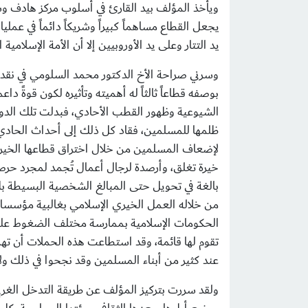
ويأخذ المؤلف بيد القارئ في أسلوب مركز هادف وس
يجعل القطاع مساهماً كبيراً وشريكاً دائماً في عمل
يد التتار وعلى يد الأوروبيين إلا أن الأمة الإسل
وسرني صراحة الأخ الدكتور محمد السلومي في نقده 
بوصفه قطاعاً ثالثاً له أهميته وتأثيره لكون قوةً 
الشيوعية وظهور القطب الأحادي، فبدلت تلك الدول
ظلمها للمسلمين، فقاد كل ذلك إلى أحداث الحادي ع
لإضعاف المسلمين من خلال اختراق قطاعها الخيري
خيرة تغلق، وأرصدة لرجال أعمال تُجمد لمجرد حرص
بالغة في تحويل حتى المبالغ الشخصية البسيطة بل ح
من خلاله العمل الخيري الإسلامي بغالبية مؤسسات
الحكومات الإسلامية بممارسة مختلف الضغوط عليها 
تقوم لها قائمة، وقد استطاعت هذه الحملات أن ت
عند كثير من أبناء المسلمين وقد نجحوا في ذلك ولا ح
ولقد سررت بتركيز المؤلف عن طريقة التدخل الغر