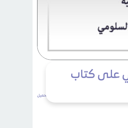
ي على كتاب
3٬972 مشاهدات
لا تعليقات
طباعة
تحميل