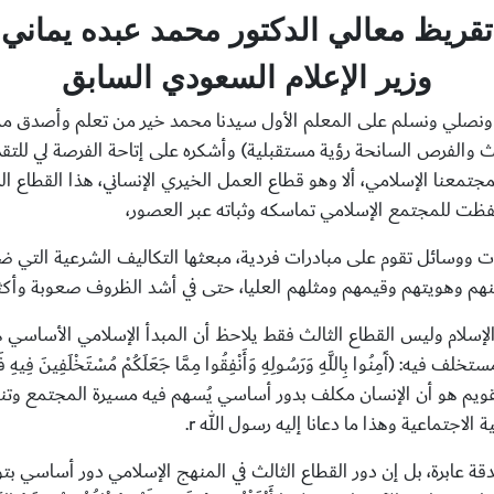
تقريظ معالي الدكتور محمد عبده يماني
وزير الإعلام السعودي السابق
علم ونصلي ونسلم على المعلم الأول سيدنا محمد خير من تعلم وأصدق م
ث والفرص السانحة رؤية مستقبلية) وأشكره على إتاحة الفرصة لي للتق
تمعنا الإسلامي، ألا وهو قطاع العمل الخيري الإنساني، هذا القطاع 
حفظت للمجتمع الإسلامي تماسكه وثباته عبر العصور،
ات ووسائل تقوم على مبادرات فردية، مبعثها التكاليف الشرعية التي ض
هم وهويتهم وقيمهم ومثلهم العليا، حتى في أشد الظروف صعوبة وأكثر
لإسلام وليس القطاع الثالث فقط يلاحظ أن المبدأ الإسلامي الأساسي 
 مستخلف فيه:
)
آَمِنُوا بِاللَّهِ وَرَسُولِهِ وَأَنْفِقُوا مِمَّا جَعَلَكُمْ مُسْتَخْلَفِينَ فِيهِ فَا
لقويم هو أن الإنسان مكلف بدور أساسي يُسهم فيه مسيرة المجتمع وتنم
ة الاجتماعية وهذا ما دعانا إليه رسول الله
r
.
قة عابرة، بل إن دور القطاع الثالث في المنهج الإسلامي دور أساسي 