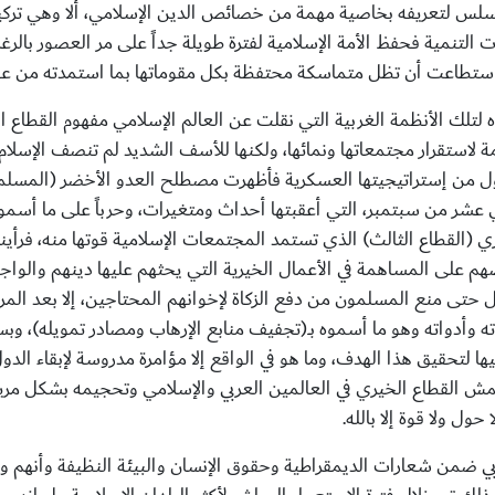
لس لتعريفه بخاصية مهمة من خصائص الدين الإسلامي، ألا وهي تركيز 
يات التنمية فحفظ الأمة الإسلامية لفترة طويلة جداً على مر العصور بال
امية استطاعت أن تظل متماسكة محتفظة بكل مقوماتها بما استمدته من عو
لتلك الأنظمة الغربية التي نقلت عن العالم الإسلامي مفهوم القطاع ا
داعمة لاستقرار مجتمعاتها ونمائها، ولكنها للأسف الشديد لم تنصف الإس
 من إستراتيجيتها العسكرية فأظهرت مصطلح العدو الأخضر (المسلمين)
شر من سبتمبر، التي أعقبتها أحداث ومتغيرات، وحرباً على ما أسموه با
 (القطاع الثالث) الذي تستمد المجتمعات الإسلامية قوتها منه، فرأ
هم على المساهمة في الأعمال الخيرية التي يحثهم عليها دينهم والوا
تى منع المسلمون من دفع الزكاة لإخوانهم المحتاجين، إلا بعد المرور
ه وأدواته وهو ما أسموه بــ(تجفيف منابع الإرهاب ومصادر تمويله)، 
لتحقيق هذا الهدف، وما هو في الواقع إلا مؤامرة مدروسة لإبقاء الدول
همش القطاع الخيري في العالمين العربي والإسلامي وتحجيمه بشكل م
ول ولا قوة إلا بالله.
بي ضمن شعارات الديمقراطية وحقوق الإنسان والبيئة النظيفة وأنهم 