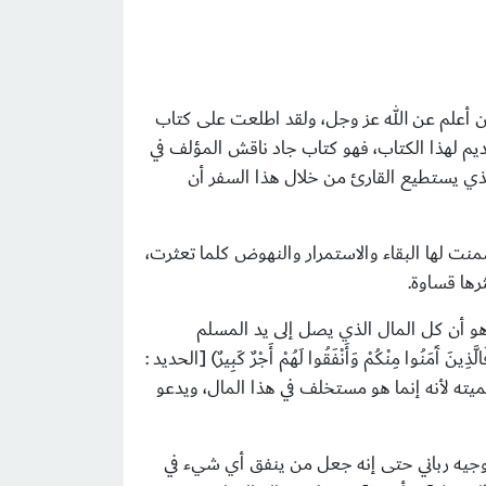
ن أعلم عن الله عز وجل، ولقد اطلعت على كتاب
ديم لهذا الكتاب، فهو كتاب جاد ناقش المؤلف في
الذي يستطيع القارئ من خلال هذا السفر أن
منت لها البقاء والاستمرار والنهوض كلما تعثرت،
ها قساوة.
هو أن كل المال الذي يصل إلى يد المسلم
لَّذِينَ آَمَنُوا مِنْكُمْ وَأَنْفَقُوا لَهُمْ أَجْرٌ كَبِيرٌ
(
[الحديد :
يته لأنه إنما هو مستخلف في هذا المال، ويدعو
بتوجيه رباني حتى إنه جعل من ينفق أي شيء في