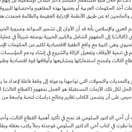
لك تم خلال فترة الاستعمار المباشر لأكثر البلدان الإسلامية، بل إنهم
عات أخذ الحكومات العربية أو بعضها بهذه المفاهيم واحتضانها للبي
والمانحين له عن طريق الأنظمة الإدراية العقيمة والظالمة فجمدت ه
العربي والإسلامي بأنه قد آن الأوان إلى تشمير السواعد وضرورة الخ
الثالث) إلى المفهوم الشامل والكبير للخيرية بوصفه شريكاً في عملي
وي وهي كثيرة مع واقع الطفرة الاقتصادية لكثير من الحكومات الإسلامي
 تنمية الأوقاف وتفعيل الزكاة والشروع في إنشاء ودعم المؤسسات والب
ع الثالث ولتمنح استثماراتها ومشاريعها وأوقافها قوة اقتصادية وطني
اطر والتحديات والتحولات التي تواجهنا ودعوته إلى وقفة فاعلة لإعداد ما
الحل لكل تلك الأزمات المستقبلة هو العمل بمفهوم (القطاع الثالث) ا
حرص على أن يتضمن الكتاب تقارير ونتائج دراسات لنخبة واسعة من ال
 أخي الدكتور السلومي قد نجح في تأكيد أهمية القطاع الثالث، وأحسست
ا نظرت في كتاب أخي الدكتور السلومي فوجدته رجلاً يكتب بعقله وبقلب