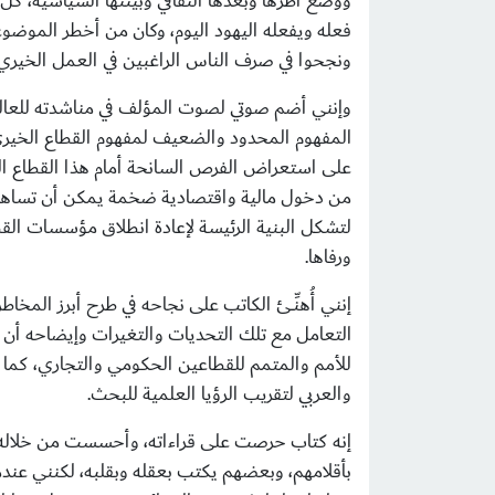
ووضع أطرها وبعدها الثقافي وبيئتها السياسية، كل ذ
فعله ويفعله اليهود اليوم، وكان من أخطر الموضو
ونجحوا في صرف الناس الراغبين في العمل الخيري 
وإنني أضم صوتي لصوت المؤلف في مناشدته للعالم 
المفهوم المحدود والضعيف لمفهوم القطاع الخيري (
على استعراض الفرص السانحة أمام هذا القطاع الحي
من دخول مالية واقتصادية ضخمة يمكن أن تساهم في
لتشكل البنية الرئيسة لإعادة انطلاق مؤسسات القطا
ورفاها.
إنني أُهنِّــئ الكاتب على نجاحه في طرح أبرز المخ
التعامل مع تلك التحديات والتغيرات وإيضاحه أن 
للأمم والمتمم للقطاعين الحكومي والتجاري، كما 
والعربي لتقريب الرؤيا العلمية للبحث.
إنه كتاب حرصت على قراءاته، وأحسست من خلاله أن
بأقلامهم، وبعضهم يكتب بعقله وبقلبه، لكنني عندم