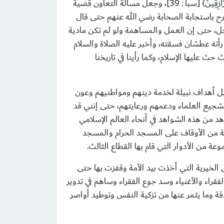
َازِقِينَ
(
[سبأ : 39]،
وجعل مسالة التعاون قضية
رح باستجابة الصحابة رضي الله عنهم حتى قال
وجل، حتى إن العمل والمساهمة ولو لم تكن مادية
 رأته عطشان فسقته، وأخبر عليه الصلاة والسلام
 عليها الإسلام، وكما رأينا في تاريخنا
يل أهداف نبيلة لخدمة دينهم ومواطنيهم وعون
وتشجيع العلماء ودعمهم ورعايتهم، حتى إنني قد
 من هذه الشواهد في أنحاء العالم الإسلامي
عة من الأوقاف على المسجد الحرام والمسجد
عة من الأدوار التي قام بها القطاع الثالث.
لخيرية التي أخذت بيد الأمة وقفزت بها حتى
قراء والأغنياء وسد جوع الفقراء وساهم في تدوير
ة وما يثمر عنها من تزكية النفس وتوطيد أواصر