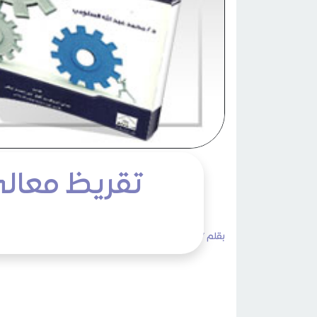
تقريظ معالي
بقلم /
admin
الثلاثاء 18 ربيع الأول 1445هـ 03 أكتوبر 2023م