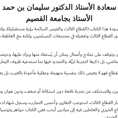
سعادة الأستاذ الدكتور سليمان بن حمد ا
الأستاذ بجامعة القصيم
ة هذا الكتاب (القطاع الثالث والفرص السائحة رؤية مستقبلية)، وكنت
ر القطاع الثالث وتفعيله في مجتمعات المسلمين، ولكنه مع العاطفة مَ
وتوقف على نماذج وأعمال يمكن أن يُستفاد منها ويزاد عليها، وحيثم
ضي، بل ذكرها كتجربة ثريَّة، والتجديد فيها بما تستدعيه ظروف الزمان
طاع فهو لا يعرض ذلك بنفسية منهزمة، وعقلية مأخوذة بالغرب، بل يعرض
رين، ولاتستنكف عن تجربة نافعة دون استكانة أو ضعف، ودون هوان وشعو
ار القطاع الثالث، استوعب التقارير، وأحصى التجارب، وسجل شهادا
اع الخيري والعاملين فيه إلى ميادين أرحب ففي الكتاب جواهر وتوصي
الخيري.