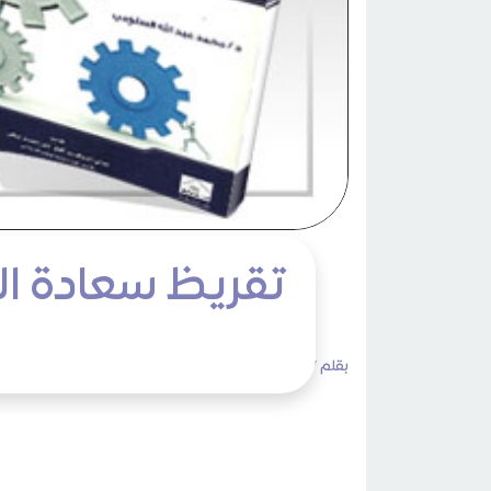
تقريظ سعادة ال
بقلم /
admin
الثلاثاء 18 ربيع الأول 1445هـ 03 أكتوبر 2023م