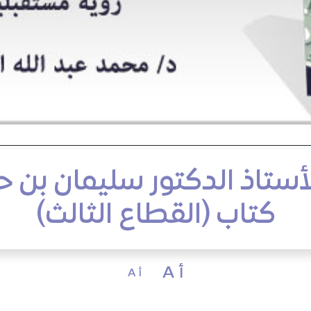
أستاذ الدكتور سليمان بن ح
كتاب (القطاع الثالث)
أ A
أ A