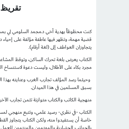
تقريظ 
كنت محظوظاً بهدية أخي د.مجمد السلومي لي بمسود
قضية مهمة، وتظهر فيها عاطفة مؤلفة على إحياء دو
يتجاوزان العواطف إلى (لغة أرقام).
الكتاب يعرض بلغة تحرك الساكن، وتوقظ المشاعر، 
مجرد بكاء على الأطلال، وليست دعوة لاستنساخ الما
وحيثما رصد المؤلف تجارب الغرب وعنايته بهذا الق
بسبق المسلمين في هذا الميدان.
منهجية الكاتب والكتاب متوازنة تثمن تجارب الآخ
الكتاب -في نظري- رصيد علمي، وتتبع منهجي لمس
خاصة أن يستفيدوا منه، ولكن الكتاب يتجاوز القط
بالجوانب الحضارية والمهتمون والمنتمون للعمل 