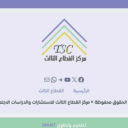
إكس
فيسبوك
يوتيوب
تيليجرام
بريد
واتساب
الرئيسية
القطاع الثالث
الحقوق محفوظة © مركز القطاع الثالث للاستشارات والدراسات الاجتم
تصميم وتطوير
SM4IT