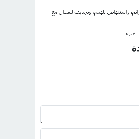
زائم، واستنهاض للهمم، وتجديف للسباق مع
وغيرها.
ة