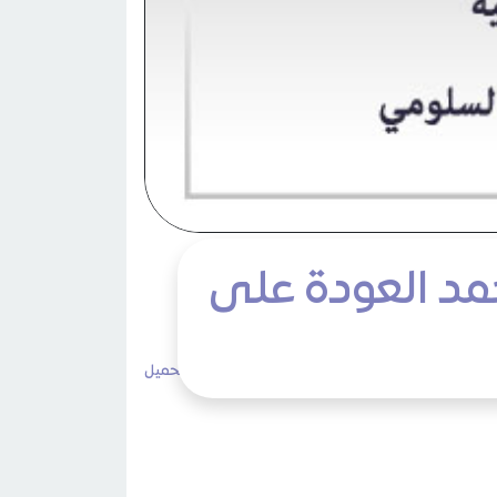
مد العودة على
3٬953 مشاهدات
لا تعليقات
طباعة
تحميل