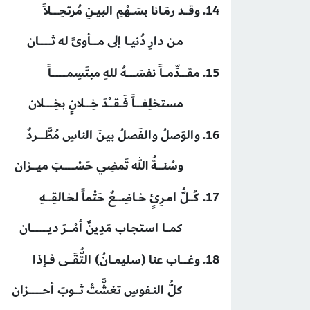
14. وقـــد رمَـانا بسَــهْمِ البيــنِ مُرتحِــــــلاً
مـن دارِ دُنيــا إلى مـــــأوىً له ثـــــــــان
15. مقـــــدِّمـــاً نفسَــــــهُ للهِ مبتَسِمـــــــــــاً
مستخلِفـــــاً فَــقــــْدَ خِـــــلانٍ بخِـــــــلان
16. والوَصلُ والفَصلُ بيـنَ الناسِ مُطَّـــــردٌ
وسُنــــةُ الله تَمضِي حَسْــــــــبَ ميــــزان
17. كُـــلُّ امـرِئٍ خــاضِــــعٌ حَتْماً لخـالقِــــهِ
كمـــا استجـاب مَدِينٌ أمْــــرَ ديــــــــــــان
18. وغـــــاب عنا (سليمــانُ) التُّقَـــى فــإذا
كلُّ النـفوسِ تغشَّتْ ثــــوبَ أحــــــــــزان