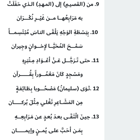
9. من (القصيـمِ) إلى (المـهـدِ) الــذي حَفَلَتْ
به مَرَابِعُهـــــا مـــــن غَيْــــرِ نُكْـــــــرَان
10. بِبَسْطَةِ الوَجْهِ يَلْقَـى النـاسَ مُبْتَسِمــــــاً
سَمْــــــحَ المُحَيَّـــــا لإِخــــــوانٍ وجِيران
11. حتى تَــرَجَّــــــل عَـــنْ أعْــــوَادِ مِــنْبَرِهِ
ومَسْجِدٍ كَانَ مَعْمُــــــوراً بِقُــــــــــــــرآن
12
.
ثـوَى (سليمانُ) مَصْحُـــــــوبا بِـطَـائِفـةٍ
مِن المَشَـــاعِرِ تَغْلـي مِـثْلَ بُركــــــــــــان
13. حِيـنَ الْتَقَـــى بعـدَ بُعـدٍ عـن مَـرَابِعِـــــهِ
بِمَــن أحَـبَّ علـى يُمــــنٍ وإيمـــــــــــــان