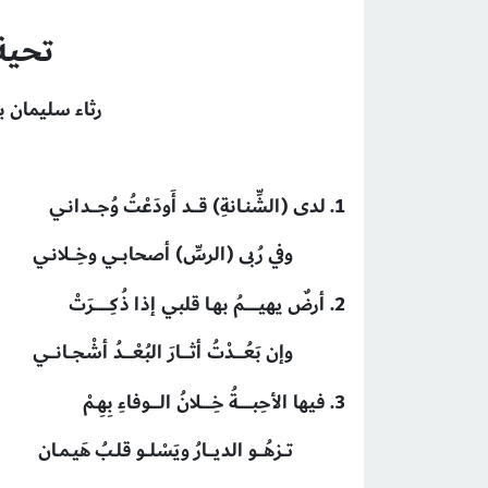
تحية
رثاء سليمان بن ناصر
1. لدى (الشِّنـانةِ) قـــد أَودَعْتُ وُجـــدانـي
وفي رُبى (الرسِّ) أصحابــي وخِـــلانـي
2. أرضٌ يهيــــــمُ بهـا قلبي إذا ذُكِـــــــرَتْ
وإن بَعُــــدْتُ أثــــارَ البُعْــــدُ أشْجــانـــي
3. فيها الأحِبــــــةُ خِـــــلانُ الــــوفاءِ بِهِـمْ
تــزهُـــو الديـــارُ ويَسْلــو قلـبُ هَيـمـان