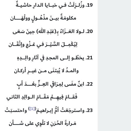
19. وزُلـــزِلَتْ فــي خبــــايا الـدارِ حاشيـــةٌ
مكلومَـةٌ بيــــنَ مذْهُــــولٍ وولْهَــــــــــان
20. لـــولا العَــــزَاءُ بِـ(عَبْـدِ الله) حِينَ سَعَى
لِيُكْمِـــــلَ السَّيْــــرَ فـي عَـــزْمٍ وإتْقَـــــان
21. يخطُـــو إلــــى المجـدِ في آثارِ والِـــــدِهِ
والمـــدُ لا يُبتـنَى مــــن غيــــرِ أركــان
22. ابنٌ مضَى لِمِـرَاقي العِــــزِّ بعْــــــــدَ أبٍ
فَقـــــامَ فِيهِـــــمْ مَقَـــــامَ الـــوالِدِ الثانـي
)
[1]
(
23. واسترجَعَتْ أمُّ إبــراهيـمَ
واحتسـبَـتْ
مَــرارةَ الحُـزنِ لا تلْوِي على شـــــــــأن