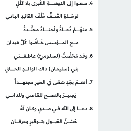
4. سعــوا إلى النهضــــــةِ الكُبرى بلا كَلَلٍ
لوَحْــــدَةِ الصَّــــفِّ خَلْفَ القائــِدِ البـانـي
5. مـنهُــــــمْ دُعـــــاةٌ وأجـنـــــــادٌ مجنَّــــدةٌ
مـــــعَ المــــــؤسسِ خَـــاضُوا كُلَّ مَيدان
6. وقـد مَحَضْـتُ (لسـلـوميَّ) عـاطــفــــــتي
بني (سليمـانَ) ذاك الوالـــــدِ الحــــــاني
7. أنعــــمْ بِجَدٍ سَعَى في الخيرِ مجتهــــــداً
يَسِيـــــرُ بالنصــــحِ للقـاصي وللدانــــي
8. دعــــــا إلى الله فــي صـــدقٍ وكــان لَهُ
حُسْـــنُ القبـــــولِ بتــــوقيرٍ وعِرفـــــان