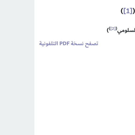
)
[1]
)
[2]
(
)
تصفح نسخة PDF التلفونية