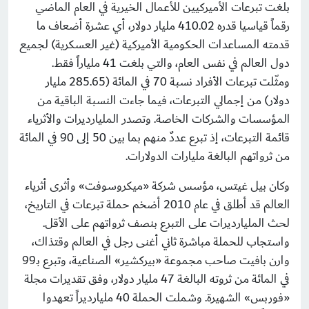
بلغت تبرعات الأميركيين للأعمال الخيرية في العام الماضي
رقماً قياسيا قدره 410.02 مليار دولار، أي عشرة أضعاف ما
قدمته المساعدات الحكومية الأميركية (غير العسكرية) لجميع
دول العالم في نفس العام، والتي بلغت 41 ملياراً فقط.
ومثّلت تبرعات الأفراد نسبة 70 في المائة (285.65 مليار
دولار) من إجمالي التبرعات، فيما جاءت النسبة الباقية من
المؤسسات والشركات الخاصة. وتصدر المليارديرات والأثرياء
قائمة التبرعات، إذ تبرع عددٌ منهم بما بين 50 إلى 90 في المائة
من ثرواتهم البالغة مليارات الدولارات.
وكان بيل غيتس، مؤسس شركة «ميكروسوفت» وأثرى أثرياء
العالم قد أطلق في عام 2010 أضخم حملة تبرعات في التاريخ،
لحث المليارديرات على التبرع بنصف ثرواتهم على الأقل.
واستجاب للحملة مباشرة ثاني أغنى رجل في العالم وقتذاك،
وارن بافيت صاحب مجموعة «بيركشير» الصناعية، وتبرع بـ99
في المائة من ثروته البالغة 47 مليار دولار، وفق تقديرات مجلة
«فوربس» الشهيرة. وشملت الحملة 40 مليارديراً تعهدوا