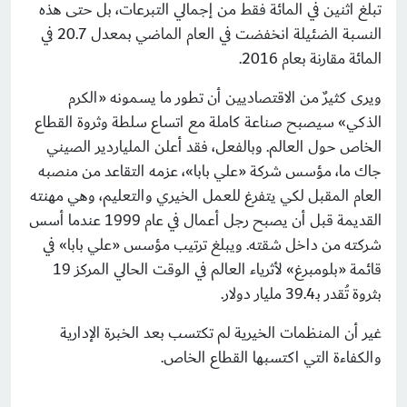
تبلغ اثنين في المائة فقط من إجمالي التبرعات، بل حتى هذه
النسبة الضئيلة انخفضت في العام الماضي بمعدل 20.7 في
المائة مقارنة بعام 2016.
ويرى كثيرٌ من الاقتصاديين أن تطور ما يسمونه «الكرم
الذكي» سيصبح صناعة كاملة مع اتساع سلطة وثروة القطاع
الخاص حول العالم. وبالفعل، فقد أعلن الملياردير الصيني
جاك ما، مؤسس شركة «علي بابا»، عزمه التقاعد من منصبه
العام المقبل لكي يتفرغ للعمل الخيري والتعليم، وهي مهنته
القديمة قبل أن يصبح رجل أعمال في عام 1999 عندما أسس
شركته من داخل شقته. ويبلغ ترتيب مؤسس «علي بابا» في
قائمة «بلومبرغ» لأثرياء العالم في الوقت الحالي المركز 19
بثروة تُقدر بـ39.4 مليار دولار.
غير أن المنظمات الخيرية لم تكتسب بعد الخبرة الإدارية
والكفاءة التي اكتسبها القطاع الخاص.