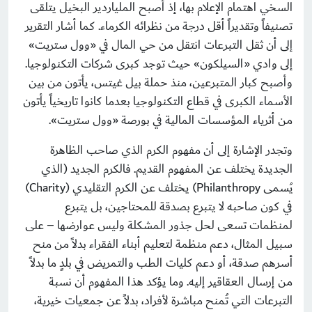
السخي اهتمام الإعلام بها، إذ أصبح الملياردير البخيل يتلقى
تصنيفاً وتقديراً أقل درجة من نظرائه الكرماء. كما أشار التقرير
إلى أن ثقل التبرعات انتقل من حي المال في «وول ستريت»
إلى وادي «السيلكون» حيث توجد كبرى شركات التكنولوجيا.
وأصبح كبار المتبرعين، منذ حملة بيل غيتس، يأتون من بين
الأسماء الكبرى في قطاع التكنولوجيا بعدما كانوا تاريخياً يأتون
من أثرياء المؤسسات المالية في بورصة «وول ستريت».
وتجدر الإشارة إلى أن مفهوم الكرم الذي صاحب الظاهرة
الجديدة يختلف عن المفهوم القديم. فالكرم الجديد (الذي
يُسمى
Philanthropy
) يختلف عن الكرم التقليدي (
Charity
)
في كون صاحبه لا يتبرع بصدقة للمحتاجين، بل يتبرع
لمنظمات تسعى لحل جذور المشكلة وليس عوارضها – على
سبيل المثال، دعم منظمة لتعليم أبناء الفقراء بدلاً من منح
أسرهم صدقة، أو دعم كليات الطب والتمريض في بلدٍ ما بدلاً
من إرسال العقاقير إليه. وما يؤكد هذا المفهوم أن نسبة
التبرعات التي تُمنح مباشرة لأفراد، بدلاً عن جمعيات خيرية،