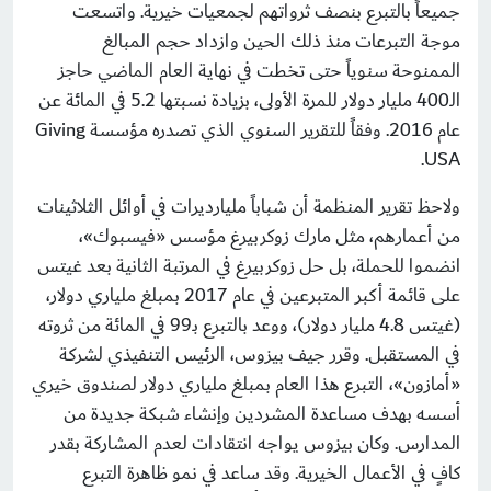
جميعاً بالتبرع بنصف ثرواتهم لجمعيات خيرية. واتسعت
موجة التبرعات منذ ذلك الحين وازداد حجم المبالغ
الممنوحة سنوياً حتى تخطت في نهاية العام الماضي حاجز
الـ400 مليار دولار للمرة الأولى، بزيادة نسبتها 5.2 في المائة عن
عام 2016. وفقاً للتقرير السنوي الذي تصدره مؤسسة
Giving
.
USA
ولاحظ تقرير المنظمة أن شباباً مليارديرات في أوائل الثلاثينات
من أعمارهم، مثل مارك زوكربيرغ مؤسس «فيسبوك»،
انضموا للحملة، بل حل زوكربيرغ في المرتبة الثانية بعد غيتس
على قائمة أكبر المتبرعين في عام 2017 بمبلغ ملياري دولار،
(غيتس 4.8 مليار دولار)، ووعد بالتبرع بـ99 في المائة من ثروته
في المستقبل. وقرر جيف بيزوس، الرئيس التنفيذي لشركة
«أمازون»، التبرع هذا العام بمبلغ ملياري دولار لصندوق خيري
أسسه بهدف مساعدة المشردين وإنشاء شبكة جديدة من
المدارس. وكان بيزوس يواجه انتقادات لعدم المشاركة بقدر
كافٍ في الأعمال الخيرية. وقد ساعد في نمو ظاهرة التبرع