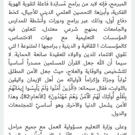
المبرمج، فإنه لابد من برامج مُسانِدة فاعلة لتقوية الهوية
الفكرية، وأبرزها: التحصين العلمي الديني للأجيال، كخط
دفاع أول، وذلك عبر برامج ودورات وأنشطة للمدارس
والجامعات بمنهج شرعي معتدل، تتعاون فيه
المؤسسات التعليمية مع جهات الاختصاص،
كالمؤسسات الثقافية والدينية ببرامجها المتنوعة التي
تقوي الانتماء للدين والولاء للعقيدة صانعة الحماية. لا
سيما أن الله جعل القرآن للمسلمين مصدراً أساسياً
للتشخيص والوقاية والعلاج، حيث جعل الأمن المطلق
ثواباً وجزاءً وإكراماً لأوليائه من أهل الإيمان واليقين
بالثوابت، فقال سبحانه: ﴿الَّذِينَ آَمَنُوا وَلَمْ يَلْبِسُوا إِيمَانَهُمْ
بِظُلْمٍ أُولَئِكَ لَهُمُ الْأَمْنُ وَهُمْ مُهْتَدُونَ﴾ [الأنعام:82]، وهذا
الأمن يشمل الدنيا والآخرة، وهو أساسيٌ للمجتمعات
والدول.
وعلى وزارة التعليم مسؤولية العمل مع جميع مراحل