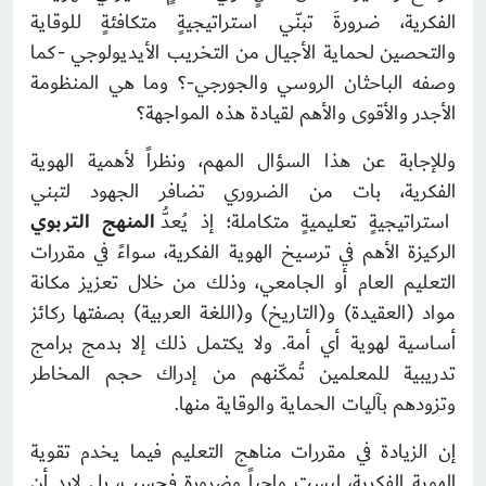
الفكرية، ضرورةَ تبنّي استراتيجيةٍ متكافئةٍ للوقاية
والتحصين لحماية الأجيال من التخريب الأيديولوجي -كما
وصفه الباحثان الروسي والجورجي-؟ وما هي المنظومة
الأجدر والأقوى والأهم لقيادة هذه المواجهة؟
وللإجابة عن هذا السؤال المهم، ونظراً لأهمية الهوية
الفكرية، بات من الضروري تضافر الجهود لتبني
استراتيجيةٍ تعليميةٍ متكاملة؛ إذ يُعدُّ
المنهج التربوي
الركيزة الأهم في ترسيخ الهوية الفكرية، سواءً في مقررات
التعليم العام أو الجامعي، وذلك من خلال تعزيز مكانة
مواد (العقيدة) و(التاريخ) و(اللغة العربية) بصفتها ركائز
أساسية لهوية أي أمة. ولا يكتمل ذلك إلا بدمج برامج
تدريبية للمعلمين تُمكّنهم من إدراك حجم المخاطر
وتزودهم بآليات الحماية والوقاية منها.
إن الزيادة في مقررات مناهج التعليم فيما يخدم تقوية
الهوية الفكرية، ليست واجباً وضرورة فحسب، بل لابد أن