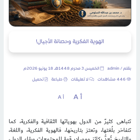
الهوية الفكرية وحصانة الأجيال!
بقلم /
admin
الخميس 3 محرم 1448هـ 18 يونيو 2026م
446 مشاهدات
لا تعليقات
طباعة
تحميل
أ A
أ A
تتباهى كثيرٌ من الدول بهوياتها الثقافية والفكرية، كما
تتفاخر بلُغتها، وتعتز بتاريخها، فالهوية الفكرية، واللغة،
والتاريخ تُعدُّ ركائز ومصادر قوة للمجتمعات وبقاء الدول،