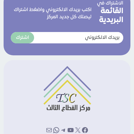
الاشتراك في
القائمة
اكتب بريدك الالكتروني واضغط اشتراك
ليصلك كل جديد المركز
البريدية
اشترك
إكس
فيسبوك
يوتيوب
تيليجرام
بريد
واتساب