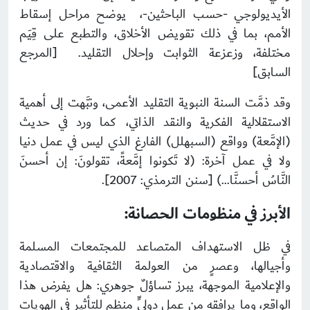
الأيديولوجي -حسب الباحثين-، يوضح مراحل إسقاط
الأمم، بما في ذلك تقويض الأخلاق، والتطبع على قِيَم
مختلفة، وزعزعة الثوابت وإحلال التقليد. [المرجع
السابق]
وقد ذمَّت السنة النبوية التقليد الأعمى، ونبَّهت إلى أهمية
الاستقلالية الفكرية والنقد الذاتي، كما ورد في حديث
(الإمَّعة) وواقع (السبهلل) الفارغ الذي ليس في عمل دنيا
ولا في عمل آخرة: (لا تَكونوا إمَّعةً، تقولونَ: إن أحسنَ
النَّاسُ أحسنَّا…) [سنن الترمذي: 2007].
الأبرز في منظومات الحصانة:
في ظل الاستهداف المتصاعد للمجتمعات المسلمة
وأجيالها، وعصرٍ من العولمة الثقافية والاقتصادية
والإعلامية الموجهة، يبرز تساؤلٌ جوهري: هل يفرض هذا
الواقع، وما يرافقه من عملٍ دوليٍّ منظمٍ للتأثير في الهويات