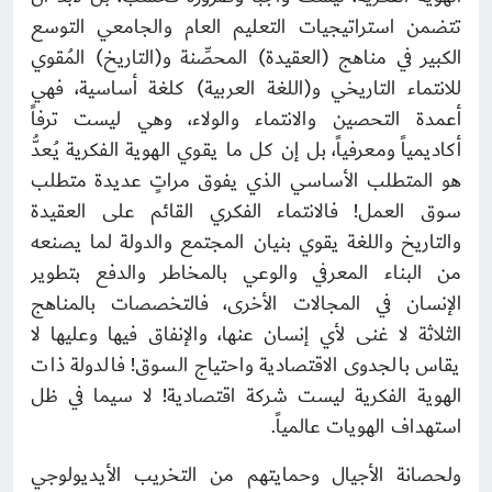
تتضمن استراتيجيات التعليم العام والجامعي التوسع
الكبير في مناهج (العقيدة) المحصِّنة و(التاريخ) المُقوي
للانتماء التاريخي و(اللغة العربية) كلغة أساسية، فهي
أعمدة التحصين والانتماء والولاء، وهي ليست ترفاً
أكاديمياً ومعرفياً، بل إن كل ما يقوي الهوية الفكرية يُعدُّ
هو المتطلب الأساسي الذي يفوق مراتٍ عديدة متطلب
سوق العمل! فالانتماء الفكري القائم على العقيدة
والتاريخ واللغة يقوي بنيان المجتمع والدولة لما يصنعه
من البناء المعرفي والوعي بالمخاطر والدفع بتطوير
الإنسان في المجالات الأخرى، فالتخصصات بالمناهج
الثلاثة لا غنى لأي إنسان عنها، والإنفاق فيها وعليها لا
يقاس بالجدوى الاقتصادية واحتياج السوق! فالدولة ذات
الهوية الفكرية ليست شركة اقتصادية! لا سيما في ظل
استهداف الهويات عالمياً.
ولحصانة الأجيال وحمايتهم من التخريب الأيديولوجي