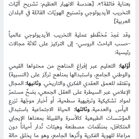
بعناية فائقة؟». [هندسة الانهيار العظيم: تشريح آليّات
التخريب الأيديولوجي وتصنيع الهويّات القاتلة في البلدان
العربية]
وقد عَمِدَ مُخطِّطو عملية التخريب الأيديولوجي عالمياً
-حسب الباحث الروسي- إلى التركيز على ثلاثة مجالات
رئيسية:
أوّلها:
التعليم عبر إفراغ المناهج من محتواها القيمي
والوطني الجامع، واستبدالها بمناهج تركّز على (النسبية)
وتفتقد للعمق العقدي الفكري والتاريخي.
وثانيها:
المجال
الإعلامي عبر السيطرة على العقل الجمعي، بضخّ مستمرّ
لمواد تشكيكية وترفيهية سطحية، أو أخبار موجّهة تزرع
اليأس والعدمية.
وثالثها:
الحياة الاجتماعية باستبدال
المؤسّسات الطبيعية كالأسرة والقبيلة بمعناها الإيجابي
المتكافل، بمنظّمات مصطنعة وهيئات تُدار أحياناً دون
مراعاة للهوية الفكرية وأثرها الجامع، وهو ما يخلق حالة