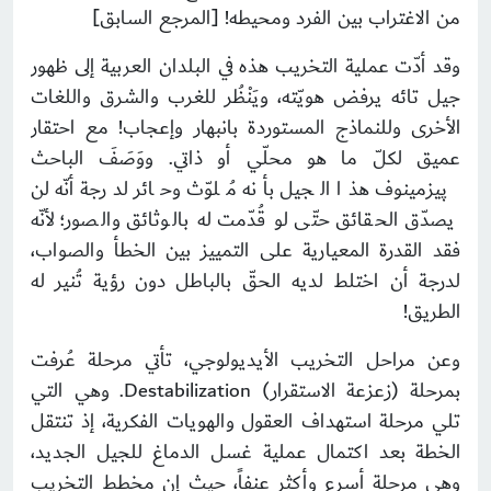
من الاغتراب بين الفرد ومحيطه! [المرجع السابق]
وقد أدّت عملية التخريب هذه في البلدان العربية إلى ظهور
جيل تائه يرفض هويّته، ويَنْظُر للغرب والشرق واللغات
الأخرى وللنماذج المستوردة بانبهار وإعجاب! مع احتقار
عميق لكلّ ما هو محلّي أو ذاتي. ووَصَفَ الباحث
پيزمينوف هذا الجيل بأنه مُلوّث وحائر لدرجة أنّه لن
يصدّق الحقائق حتّى لو قُدّمت له بالوثائق والصور؛ لأنّه
فقد القدرة المعيارية على التمييز بين الخطأ والصواب،
لدرجة أن اختلط لديه الحقّ بالباطل دون رؤية تُنير له
الطريق!
وعن مراحل التخريب الأيديولوجي، تأتي مرحلة عُرفت
بمرحلة (زعزعة الاستقرار) Destabilization. وهي التي
تلي مرحلة استهداف العقول والهويات الفكرية، إذ تنتقل
الخطة بعد اكتمال عملية غسل الدماغ للجيل الجديد،
وهي مرحلة أسرع وأكثر عنفاً، حيث إن مخطط التخريب