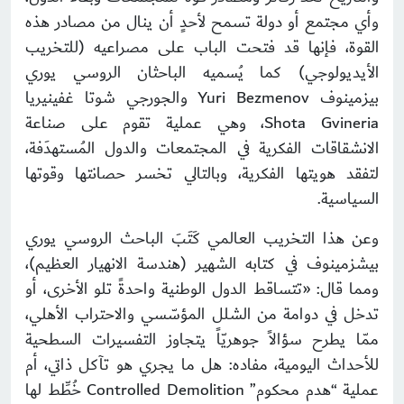
وأي مجتمع أو دولة تسمح لأحدٍ أن ينال من مصادر هذه
القوة، فإنها قد فتحت الباب على مصراعيه (للتخريب
الأيديولوجي) كما يُسميه الباحثان الروسي يوري
بيزمينوف Yuri Bezmenov والجورجي شوتا غفينيريا
Shota Gvineria، وهي عملية تقوم على صناعة
الانشقاقات الفكرية في المجتمعات والدول المُستهدَفة،
لتفقد هويتها الفكرية، وبالتالي تخسر حصانتها وقوتها
السياسية.
وعن هذا التخريب العالمي كَتَبَ الباحث الروسي يوري
بيشزمينوف في كتابه الشهير (هندسة الانهيار العظيم)،
ومما قال: «تتساقط الدول الوطنية واحدةً تلو الأخرى، أو
تدخل في دوامة من الشلل المؤسّسي والاحتراب الأهلي،
ممّا يطرح سؤالاً جوهريّاً يتجاوز التفسيرات السطحية
للأحداث اليومية، مفاده: هل ما يجري هو تآكل ذاتي، أم
عملية “هدم محكوم” Controlled Demolition خُطِّط لها