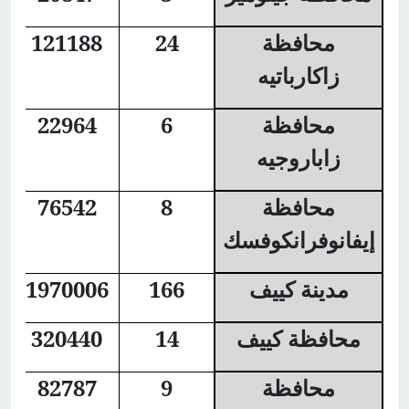
محافظة
24
121188
زاكارباتيه
محافظة
6
22964
زاباروجيه
محافظة
8
76542
إيفانوفرانكوفسك
مدينة كييف
166
1970006
محافظة كييف
14
320440
محافظة
9
82787