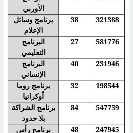
الأوربي
321388
38
برنامج وسائل
الإعلام
581776
27
البرنامج
التعليمي
231946
40
البرنامج
الإنساني
198544
32
برنامج روما
أوكرانيا
547759
84
برنامج الشراكة
بلا حدود
247945
48
برنامج رأس