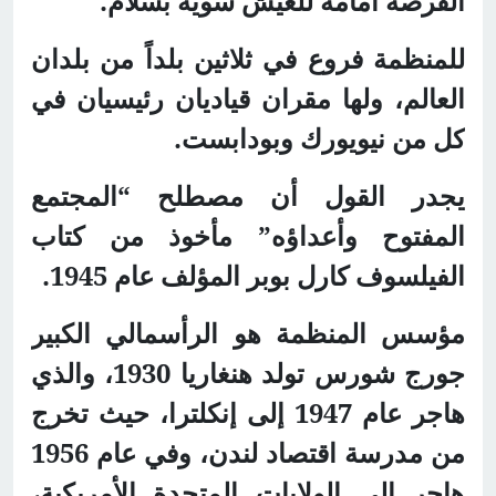
الفرصة أمامه للعيش سوية بسلام.
للمنظمة فروع في ثلاثين بلداً من بلدان
العالم، ولها مقران قياديان رئيسيان في
كل من نيويورك وبودابست.
يجدر القول أن مصطلح “المجتمع
المفتوح وأعداؤه” مأخوذ من كتاب
الفيلسوف كارل بوبر المؤلف عام 1945.
مؤسس المنظمة هو الرأسمالي الكبير
جورج شورس تولد هنغاريا 1930، والذي
هاجر عام 1947 إلى إنكلترا، حيث تخرج
من مدرسة اقتصاد لندن، وفي عام 1956
هاجر إلى الولايات المتحدة الأمريكية،