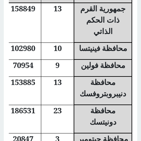
جمهورية القرم
13
158849
ذات الحكم
الذاتي
محافظة فينيتسا
10
102980
محافظة فولين
9
70954
محافظة
13
153885
دنيبروبتروفسك
محافظة
23
186531
دونيتسك
محافظة جيتومير
3
20847