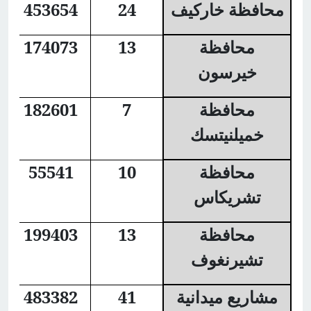
محافظة خاركيف
24
453654
محافظة
13
174073
خيرسون
محافظة
7
182601
خميلنيتسك
محافظة
10
55541
تشريكاس
محافظة
13
199403
تشيرنغوف
مشاريع ميدانية
41
483382