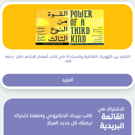
التلازم بين (الهويات الثقافية والسيادة) في كتاب المفكر هشام ناظر -رحمه
الله-
المزيد
الاشتراك في
القائمة
اكتب بريدك الالكتروني واضغط اشتراك
ليصلك كل جديد المركز
البريدية