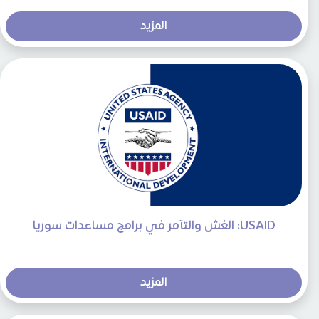
المزيد
USAID: الغش والتآمر في برامج مساعدات سوريا
المزيد