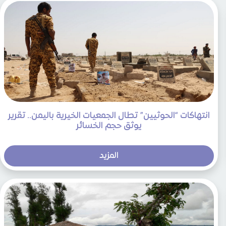
انتهاكات “الحوثيين” تطال الجمعيات الخيرية باليمن.. تقرير
يوثق حجم الخسائر
المزيد