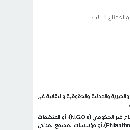
يرية والمدنية والحقوقية والنقابية غير
: الموصوف بأكثر من تسمية كالقطاع المستقل (Independent Sector)، أو القطاع غير الحكومي (N.G.O’s)، أو المنظمات
غير الربحية (N.P.O)، أو العمل التطوعي (Voluntary work)، أو العمل الخيري والأهلي (Philanthropy and civil)، أو مؤسسات المجتمع المدني