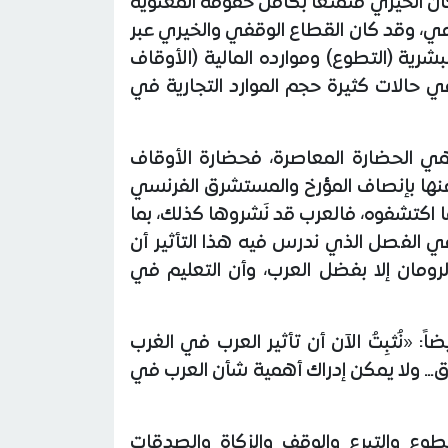
كان الخيري متمتعاً بكامل حقوقه المعنوية
امي، وقد كان القطاع الوقفي والخيري عبر
بشرية (التطوع) وموارده المالية (الأوقاف
في حالات كثيرة حجم الموارد التجارية في
هي الحضارة المعاصرة، فحضارة الأوقاف
َ عنها بإنصاف المؤرخ والمستشرق الفرنسي
 اكتشفوه، فالعرب قد نَشروها كذلك، بما
 في الفصل الذي ندرس فيه هذا التأثير أن
لرومان إلا بفضل العرب، وأن التعليم في
: «نُثبِتُ الآن أن تأثير العرب في الغرب
شرق… ولا يمكن إدراك أهمية شأن العرب في
طوع والتبرع والوقف والزكاة والصدقات