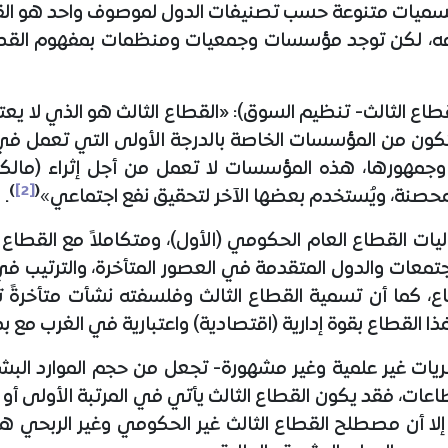
Institutions of ci)، وكلها مسميات متنوعة حسب تصنيفات الدول لموصوف واح
ومه، لكن توجد مؤسسات وجمعيات ومنظمات بمفهوم القطاع
اع الثالث- تنظيم السوق):
«
القطاع الثالث هو الذي لا يعتب
 يتكون من المؤسسات الخاصة بالدرجة الأولى التي تعمل ف
مهورها، هذه المؤسسات لا تعمل من أجل إثراء (مالكيها) و
)
[2]
(
محصنة، ويُستخدم بعضها الآخر لتحقيق نفع اجتماعي»
.
وليات القطاع العام الحكومي (الأول)، ومتكاملاً مع القطا
تمعات والدول المتقدمة في العصور المتأخرة، والترتيب في
طاع، كما أن تسمية القطاع الثالث وفلسفته نشأت متأخرةً
ذا القطاع بقوة إدارية (اقتصادية) واعتبارية في الغرب مع بد
يات غير علمية وغير مشهورة- تجعل من حجم الموارد البش
قطاعات، فقد يكون القطاع الثالث يأتي في المرتبة الأولى أو 
 إلا أن مصطلح القطاع الثالث غير الحكومي وغير الربحي 