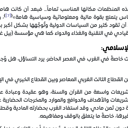
ذه المنظمات مكانها المناسب تماماً… فبعد أن كانت ه
)
[7]
(
اس يتمتع بقوة مالية ومعلوماتية وسياسية هامة»
، 
أن تقود كثير من السياسات الدولية وتُوجِّهها بشكل أكبر ب
لقيادي في التقنية والغذاء والدواء كما هي مؤسسة (بيل غ
لإسلامي:
لث خاصةً في الغرب في العصر الحاضر، يرد التساؤل، هل وُجد
ين القطاع الثالث الغربي المعاصر وبين القطاع الخيري في الإ
ريعات واسعة من القرآن والسنة، وهو عقيدة وعبادة ع
ريعات والأهداف والدوافع والموارد والمخرجات الحضارية عب
دون ثمن مادي، وقد استفاد الغرب بحضارته المادية وقطاعه
رها، خاصةً ما يتعلق بالوقف ومفاهيمه.