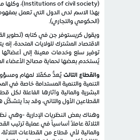
(vil society
بهذا الاسم لدى الدول التي تعمل بمفه
(الحكومي والتجاري).
ويقول كريستوفر جن في كتابه (تطوير القط
الاقتصاد المشترك للولايات المتحدة، إنه
توفير سلع وخدمات معينة إلى أعضائها وج
يُستخدم بعضها لحماية مصالح الأعضاء ال
والقطاع الثالث
يُعدُّ مكمِّلا لمهام ومسؤ
التنمية والتنمية المستدامة خاصة في المج
البشرية والمالية وآثارها الفاعلة لكل ق
القطاعين الأول والثاني، وقد بدأ يتشكَّل ه
وهناك بعض النظريات الإدارية -وهي نظر
الثلاثة عاملاً أساسياً في عملية ترتيب ال
والمالية لأي قطاع من القطاعات الثلاثة،