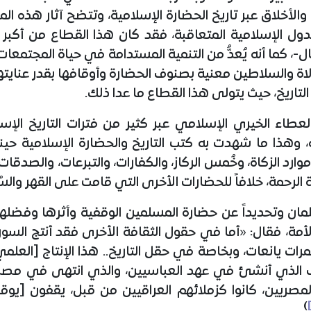
لقِيم والأخلاق عبر تاريخ الحضارة الإسلامية، وتتضح آثار هذ
لدول الإسلامية المتعاقبة، فقد كان هذا القطاع من أكبر م
 كما أنه يُعدُّ من التنمية المستدامة في حياة المجتمعات 
ولاة والسلاطين معنية بصنوف الحضارة وأوقافها بقدر عنايته
التاريخ، حيث يتولى هذا القطاع ما عدا ذلك.
عطاء الخيري الإسلامي عبر كثير من فترات التاريخ الإ
، وهذا ما شهدت به كتب التاريخ والحضارة الإسلامية حي
رد الزكاة، وخُمس الركاز، والكفارات، والتبرعات، والصدقا
الرحمة، خلافاً للحضارات الأخرى التي قامت على القهر والسُ
لمان وتحديداً عن حضارة المسلمين الوقفية وأثرها وفضل
أمة، فقال: «أما في حقول الثقافة الأخرى فقد أنتج السور
 ثمرات يانعات، وبخاصة في حقل التاريخ.. هذا الإنتاج [الع
الذي أنشئ في عهد العباسيين، والذي انتهى في مصر 
والمصريين، كانوا كزملائهم العراقيين من قبل، يقفون [ي
)
.