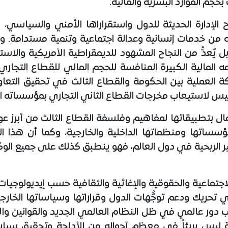
بحجم الموارد البشرية والمالية.
ح الإدارة الحديثة للدول واستقراراها الأمني والسياسي، 
 من خدمات إنسانية وعدالة اجتماعية وتنمية مستدامة. ويُع
بل يُعدُّ من النجاح المشهود للديمقراطية الأمريكية والا
 المالية الكبيرة المنافسة للحجم المالي للقطاع التجاري
راكة العملية بين الحكومة والقطاع الثالث في تحقيق التعا
لرئيس لاستيعاب مخرجات القطاع الثاني التجاري بمؤسساته ال
مال بتطبيقاتها لمفاهيم وفلسفة القطاع الثالث من أبرز عو
ؤسساتها ومنظماتها الداخلية والخارجية، وكما أن هذا 
 الربحية في دول العالم، فهو ينطبق كذلك على جميع الوكا
جتماعية والحقوقية والإغاثية والثقافية حسب إيديولوجيات ال
تحريك ودعم توجُّهات الدول وقراراتها وسياساتها الخارج
ب دور عالمي في ظل النظام العالمي الجديد والقوانين والأع
ية ليس بريئاً في معظم أحواله من الأدلجة وتحقيق سي