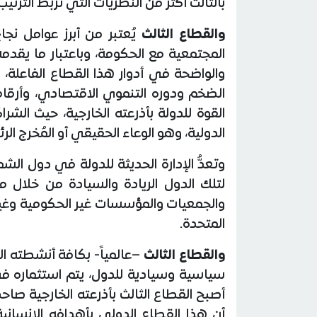
بالثالث أكثر من النظريات التي تربط الترتيب 
والقطاع الثالث
يُعتبر من أبرز عوامل نجا
المجتمعية مع الحكومة، وباعتبار ما يقدمه
والواضحة في أدوار هذا القطاع الفاعلة، 
الضخم ودوره التنموي الاقتصادي، وأرقامه
القوة للدولة بأذرعته الخارجية، حيث الش
الدولية، وهو الوعاء الحقيقي أو المُخرج ا
وتعدُّ الإدارة الحديثة للدولة في دول الش
لتلك الدول الريادة والسيادة من خلال م
والجمعيات والمؤسسات غير الحكومية وغير
المتحدة.
والقطاع الثالث
–عالمياً- بكافة أنشطته الا
سياسية وسيادية للدول، يتم استثماره في 
أصبح القطاع الثالث بأذرعته الخارجية صاح
أن هذا القطاع الدولي بأهدافه الإنسان