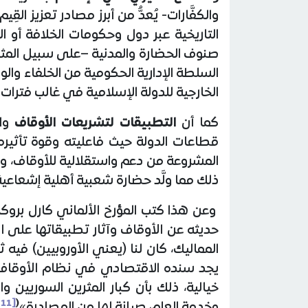
والكفَّارات- يُعدُّ من أبرز مصادر تعزيز ا
التاريخية عبر دول وحكومات الخلافة أو ا
صنوف الحضارة والمدنية –على سبيل المثال-،
السلطة الإدارية الحكومية من الخلفاء وال
الخارجية للدولة الإسلامية في غالب فترات 
كما أن
التطبيقات لتشريعات الأوقاف
وال
قطاعات الدولة حيث فاعليته وقوة تأثيره
المشروعة من دعم واستقلالية للأوقاف، وموا
ذلك مما ولَّد حضارة شعبية أهلية إشعاعية 
وعن هذا كتب المؤرخ الألماني كارل بروك
حديثه عن الأوقاف وآثار تطبيقاتها على ال
المماليك، كان لنا (يعني الأوروبيين) فيه
يجد سنده الاقتصادي في نظام الأوقاف 
خيالية، ذلك بأن كبار المثرين السوريين 
[11]
(
وخدمة العلم، صيانة لها من المصادرة»