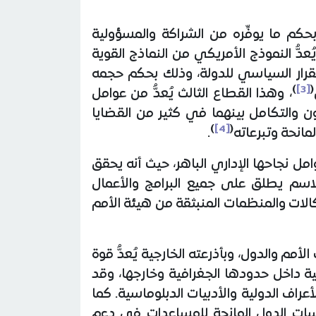
بحكم ما يوفِّره من الشراكة والمسؤولية
دُّ النموذج الأمريكي من النماذج القوية
ستقرار السياسي للدولة، وذلك بحكم حجمه
)
[3]
(
، وهذا القطاع الثالث يُعدُّ من عوامل
ون والتكامل بينهما في كثير من القضايا
)
[4]
(
مانحة وتبرعاته
.
امل نجاحها الإداري الباهر، حيث أنه يحقق
الاسم يطلق على جميع البرامج والأعمال
لات والمنظمات المنبثقة من هيئة الأمم
أمم والدول، وبأذرعته الخارجية يُعدُّ قوة
ية داخل حدودها الجغرافية وخارجها، وقد
راف الدولية والأدبيات الدبلوماسية. كما
اسات الدول المانحة للمساعدات في دعم