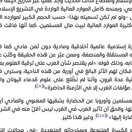
لام والقطاع الثالث الحديث وُجد عملياً عبر التاريخ حينما 
ي، وبمنحه كامل الموارد المالية الواردة في التشريع الإسل
ل -ولو لم تكن تسميته بهذا- حسب الحجم الكبير لموارده ال
ثيرة الموارد المالية لبيت مال المسلمين، كما أنها فاقت 
ة إسلامية عالمية أخلاقية ومادية دون ثمن مادي كما 
ته المستقلة والمنصفة، وممن عبَّر عن هذه الحقيقة وكَتَب
 وذلك قوله: «لم يقتصر شأن العرب على ترقية العلوم بما
، فكان لهم الأثر البالغ في أوربة من هذه الناحية، وسترى
ية عدة قرون، وأننا لم نطَّلع على علوم قدماء اليونان وا
)
[9]
(
 مؤلفات العرب إلا في الأزمنة الحاضرة»
.
مسلمين وأوروبا عن الحضارة بشقيها المعنوي والمادي أيضاً
تها، والحق أن تأثير العرب في الغرب ليس أقلَّ منه في ال
)
[10]
(
ضارة إليها»
. وغير هذا كثير.
 الكبيرة المتنوعة وبمخرجاته المتعددة -في مجالات الت