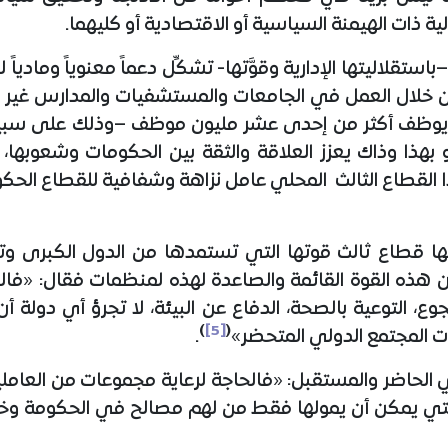
 ذات الهيمنة السياسية أو الاقتصادية أو كليهما.
–باستقلاليتها الإدارية وقوَّتها- تشكِّل دعماً معنوياً وماد
يث يوظف أكثر من إحدى عشر مليون موظف –وذلك على سبيل
 بهذا وذاك يعزز العلاقة والثقة بين الحكومات وشعوبها، و
ا القطاع الثالث المحلي عامل نزاهة وشفافية للقطاع الحك
نها قطاع ثالث قوتها التي تستمدها من الدول الكبرى وت
بَ عن هذه القوة القائمة والصاعدة لهذه لمنظمات فقال: «
جوع، التوعية بالصحة، الدفاع عن البيئة، لا تجرؤ أي دول
)
[5]
(
 المجتمع الدولي المتحضر»
.
ي الحاضر والمستقبل: «فالحاجة لرعاية مجموعات من العاملي
 التي يمكن أن يمولها فقط من لهم مصالح في الحكومة وخ