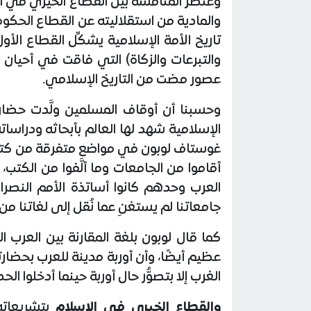
وعنصر المنافسة بين القطاع الخيري في الإس
والمادية من استقلاليته عن القطاع الحكوم
تاريخ الأمة الإسلامية يشكِّل القطاع الأو
والتبرعات والزكاة) التي فاقت في أحيان ك
عصور مضت من التاريخ الإسلامي.
وحسبنا أن أوقاف المسلمين ولَّدت حضار
الإسلامية شهد لها العالم بأبحاثه ودراسا
غوستاف لوبون في مواضع متفرقة من كتابه،
أقاموا من الجامعات وما ألَّفوا من الكتب
العرب وحدهم كانوا أساتذة الأمم النصران
جامعاتنا لم يستغنِ عما نُقل إلى لغاتنا من
كما قال لوبون بلغة المقارنة بين العرب ال
عظيم أيضًا، وأن أوربة مدينة للعرب بحضار
الغرب إلا بتصوُّر حال أوربة حينما أدخلوا الح
والقطاع الخيري في الإسلام
بتشريعاته