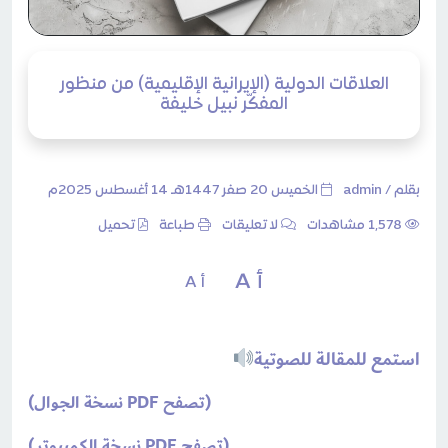
العلاقات الدولية (الإيرانية الإقليمية) من منظور
المفكّر نبيل خليفة
بقلم /
admin
الخميس 20 صفر 1447هـ 14 أغسطس 2025م
1٬578 مشاهدات
لا تعليقات
طباعة
تحميل
أ A
أ A
استمع للمقالة للصوتية
(تصفح PDF نسخة الجوال)
(تصفح PDF نسخة الكمبيوتر)