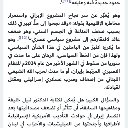
)
[11]
(
حدود جديدة فيه وعليه»
.
وهو يُعبِّر عن سر نجاح المشروع الإيراني واستمرار
مخاطره الإقليمية بقوله: «وقد نجحوا إلى حدٍّ كبير في ذلك
بسبب ضعف المناعة في الجسم السني، وهو ضعف
)
[12]
(
عائد لافتقارهم إلى مشروع سياسي عصري»
، وهو
ما يُكرره كثيرٌ من الباحثين في هذا الشأن السياسي،
ولهذا فإن من الخطأ السياسي، الرهان على ما حدث في
سوريا من سقوط في الشهر الأخير من عام 2024م للنظام
النصيري المرتبط بإيران، أو ما حدث لحزب الله الشيعي
اللبناني من إضعاف وضرب عسكري إسرائيلي ومقتل
لقيادته.
والسؤال الكبير: هل يُمكن لكتابة الدكتور نبيل خليفة
ومفاهيمها السابقة، أن تتأثر أو تضعف مصداقيتها بعد
انكسار إيران في حوادث التأديب الأمريكية الإسرائيلية
لأطرافها وأجنحتها من الميليشيات والأحزاب في لبنان