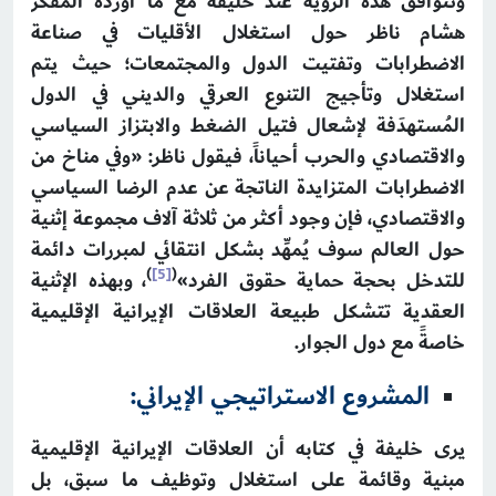
وتتوافق هذه الرؤية عند خليفة مع ما أورده المفكر
هشام ناظر حول استغلال الأقليات في صناعة
الاضطرابات وتفتيت الدول والمجتمعات؛ حيث يتم
استغلال وتأجيج التنوع العرقي والديني في الدول
المُستهدَفة لإشعال فتيل الضغط والابتزاز السياسي
والاقتصادي والحرب أحياناً، فيقول ناظر: «وفي مناخ من
الاضطرابات المتزايدة الناتجة عن عدم الرضا السياسي
والاقتصادي، فإن وجود أكثر من ثلاثة آلاف مجموعة إثنية
حول العالم سوف يُمهِّد بشكل انتقائي لمبررات دائمة
)
[5]
(
للتدخل بحجة حماية حقوق الفرد»
، وبهذه الإثنية
العقدية تتشكل طبيعة العلاقات الإيرانية الإقليمية
خاصةً مع دول الجوار.
المشروع الاستراتيجي الإيراني:
يرى خليفة في كتابه أن العلاقات الإيرانية الإقليمية
مبنية وقائمة على استغلال وتوظيف ما سبق، بل