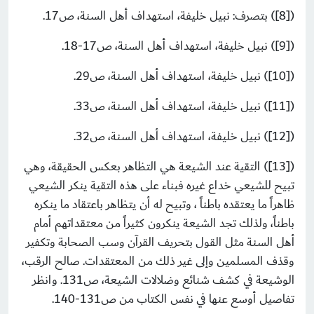
([8]) بتصرف: نبيل خليفة، استهداف أهل السنة، ص17.
([9]) نبيل خليفة، استهداف أهل السنة، ص17-18.
([10]) نبيل خليفة، استهداف أهل السنة، ص29.
([11]) نبيل خليفة، استهداف أهل السنة، ص33.
([12]) نبيل خليفة، استهداف أهل السنة، ص32.
([13]) التقية عند الشيعة هي التظاهر بعكس الحقيقة، وهي
تبيح للشيعي خداع غيره فبناء على هذه التقية ينكر الشيعي
ظاهراً ما يعتقده باطناً ، وتبيح له أن يتظاهر باعتقاد ما ينكره
باطناً، ولذلك تجد الشيعة ينكرون كثيراً من معتقداتهم أمام
أهل السنة مثل القول بتحريف القرآن وسب الصحابة وتكفير
وقذف المسلمين وإلى غير ذلك من المعتقدات. صالح الرقب،
الوشيعة في كشف شنائع وضلالات الشيعة، ص131. وانظر
تفاصيل أوسع عنها في نفس الكتاب من ص131-140.