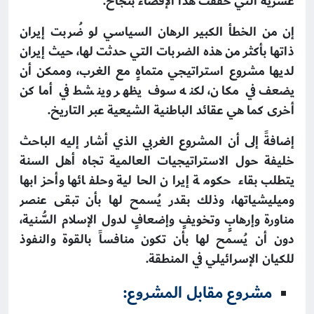
عشرية التي حققت هذا الإقصاء بنجاح.
إن من الخطأ الكبير الرهان السياسي لو ضُربت إيران
ذاتها بأكثر من هذه الضربات التي حدثت لها، حيث إيران
لديها مشروع استراتيجي متماهٍ مع الغرب، وممكن أن
يضعف في مكان، لكنه سوف يظهر وينشط في أماكن
أخرى كما هي عقائد الباطنية الشيعية عبر التاريخ.
إضافةً إلى أن المشروع الغربي الذي أشار إليه الباحث
خليفة حول الاستراتيجيات العالمية تجاه أهل السنة
يتطلب بقاء حكومة إيران الحالية وحلفائها وأحزابها
وميليشياتها، وذلك بقدر يُسمح لها بأن تبقى عنصر
مناورة وإرهابٍ وتخويفٍ وإضعافٍ لدول الإسلام السُّنية،
دون أن يُسمح لها بأن تكون منافساً بالقوة والنفوذ
للكيان الإسرائيلي في المنطقة.
مشروع مقابل المشروع: