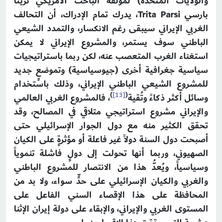
والولايات المتحدة) لمؤلفه الباحث الأمريكي تريتا
بارسي Trita Parsi، يدرك تمام الإدراك، أن التحالف
الغربي الإيراني سيبقى رغم الانكسار، والتمدد الشيعي
الباطني سوف يستمر، والمشروع الإيراني لا يمكن
استغناء الغرب المتعصب عنه، لكن ربما باستراتيجيات
سياسية جغرافية أخرى (جيوسياسية) وتموضعٍ جديد
للمشروع الشيعي الباطني الإيراني، وذلك باستخدام
)
[13]
(
وسائل أكثر ذكاءً وتُقية
، فالمشروع الغربي العالمي
والإيراني مشروع استراتيجي متلاقي في المصالح، وقد
تحقق الكثير منه مع دول الجوار الإسرائيلي حتى
أصبحت دول السنة دولاً غير فاعلة أو مؤثرةٍ على الكيان
الصهيوني، وربما أنها تحولت إلى دولٍ فاشلة تنموياً
وسياسياً، ويُعدُّ هذا من الانتصار للمشروع الباطني
والغربي والكيان الإسرائيلي على حدٍّ سواء، ولا بد من
المحافظة على هذا الإقصاء السني الفاعل على
المستوى الغربي والإيراني، والإبقاء على دولة إيران الإثنا