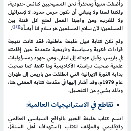
وأضفت منبهاً ومحذراً: نحن المسيحيين كنائس حدودية،
ولكننا لسنا ولا ينبغي أن نكون حرس حدود، لا لإسرائيل
ولا للغرب، ومن واجبنا العمل لمنع كل فتنة بين
)
[1]
(
المسلمين؛ لأن سلام المسلمين هو سلام لنا أيضاً»
.
ولم تكن كتابة نبيل خليفة عاطفية، فقد كانت نتيجة
قراءات فكرية وسياسية وتاريخية متعددة حين إقامته
في باريس، وقبل عودته إلى لبنان، وهي جهود ومسؤوليات
علمية صحبت دراسته الأكاديمية وما تلاها، كما صحبت
بداية الثورة الإيرانية التي انطلقت من باريس إلى طهران
عام 1979م، وقد أشار إليها في مقدمة كتابه المعني هنا،
وذلك بشيءٍ من التفصيل.
تقاطع في الاستراتيجيات العالمية:
اتسم كتاب خليفة الخبير بالواقع السياسي العالمي
والإقليمي والمؤلف لكتاب (استهداف أهل السنة)،