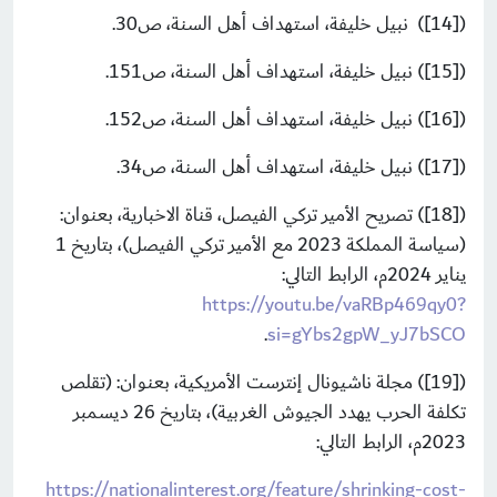
([14]) نبيل خليفة، استهداف أهل السنة، ص30.
([15]) نبيل خليفة، استهداف أهل السنة، ص151.
([16]) نبيل خليفة، استهداف أهل السنة، ص152.
([17]) نبيل خليفة، استهداف أهل السنة، ص34.
([18]) تصريح الأمير تركي الفيصل، قناة الاخبارية، بعنوان:
(سياسة المملكة 2023 مع الأمير تركي الفيصل)، بتاريخ 1
يناير 2024م، الرابط التالي:
https://youtu.be/vaRBp469qy0?
.
si=gYbs2gpW_yJ7bSCO
([19]) مجلة ناشيونال إنترست الأمريكية، بعنوان: (تقلص
تكلفة الحرب يهدد الجيوش الغربية)، بتاريخ 26 ديسمبر
2023م، الرابط التالي:
https://nationalinterest.org/feature/shrinking-cost-