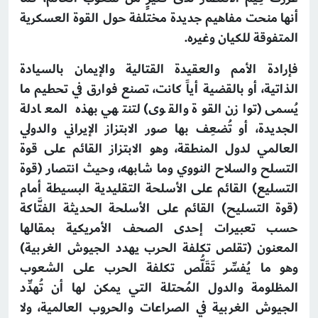
أنها منحت مفاهيم جديدة مختلفة حول القوة العسكرية
المتفوقة للكيان وغيره.
فإرادة الأمم والعقيدة القتالية والإيمان بالسيادة
الذاتية، أو بالقضية أياً كانت، تصنع فوارق في تحطيم ما
يُسمى (توازن القوة والقوى) لتنتهي بهذه المعادلة
الجديدة، أو تُضعِف بها صور الابتزاز الإيراني والدولي
العالمي لدول المنطقة، وهو الابتزاز القائم على قوة
التسلح والسلاح النووي وما شابهه، وحيث انتصار (قوة
التسليع) القائم على الأسلحة التقليدية البسيطة أمام
(قوة التسليح) القائم على الأسلحة الحديثة الفتَّاكة
حسب تعبيرات إحدى الصحف الأمريكية بمقالها
المعنون (تقلص تكلفة الحرب يهدد الجيوش الغربية)
وهو ما يُفسِّر تَقَلُّص تكلفة الحرب على الشعوب
المظلومة والدول المُحتلة التي يمكن لها أن تُهدِّد
الجيوش الغربية في الصراعات والحروب العالمية، ولا