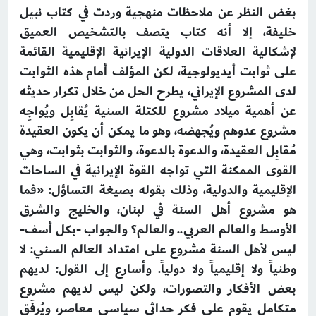
بغض النظر عن ملاحظات منهجية وردت في كتاب نبيل
خليفة، إلا أنه كتاب يتصف بالتشخيص العميق
لإشكالية العلاقات الدولية الإيرانية الإقليمية القائمة
على ثوابت أيديولوجية، لكن المؤلف أمام هذه الثوابت
لدى المشروع الإيراني، يطرح الحل من خلال تكرار حديثه
عن أهمية ميلاد مشروع للكتلة السنية يُقابِل ويُواجِه
مشروع عدوهم ويُجهضه، وهو ما يمكن أن يكون العقيدة
مُقابِل العقيدة، والدعوة بالدعوة، والثوابت بثوابت، وهي
القوى الممكنة التي تواجه القوة الإيرانية في الساحات
الإقليمية والدولية، وذلك بقوله بصيغة التساؤل: «فما
هو مشروع أهل السنة في لبنان، والخليج والشرق
الأوسط والعالم العربي.. والعالم؟ والجواب -بكل أسف-
ليس لأهل السنة مشروع على امتداد العالم السني: لا
وطنياً ولا إقليمياً ولا دولياً. وأسارع إلى القول: لديهم
بعض الأفكار والتصورات، ولكن ليس لديهم مشروع
متكامل يقوم على فكر حداثي سياسي معاصر، ويُرفَق