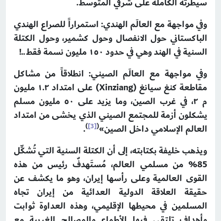
سيطرته الكاملة على شرقي المتوسط.
وفي مواجهة مع العالَم الهندي: استمراراً للصراع الهندي
الباكستاني حول الانفصال وحول كشمير، وحول الكتلة
السنية في الهند وهي في حدود ١٥٠ مليون نسمة فقط..!
وفي مواجهة مع العالَم الصيني: انطلاقاً من مشاكل
مقاطعة كنغ سيانغ (Xinziang) على امتداد ۱.۲ مليون
م ۲، في غرب الصين، وما يزيد على ٥٠ مليون مسلم
يشكلون أزمة للمجتمع الصيني الذي يخشى من امتداد
)
[3]
(
العالم الإسلامي داخل الصين»
.
ويذهب خليفة بكتابته، إلى أن الكتلة السنية التي تُشكِّل
85% من مسلمي العالم، مُستَهدفٌ رئيس من هذه
القوى العالمية وعلى رأسها إيران، وهو ما يكشف عن
حقيقة العلاقة الدولية العدائية من إيران تجاه
المسلمين في محيطها الإقليمي، وهذه العداوة ثوابت
وأهداف تلتقي فيها الأطماع والمصالح الغربية مع