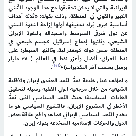
الإيرانية، والتي لا يمكن تحقيقها مع هذا الوجود السُّني
الكبير والقوي في المنطقة، وذلك بقوله: «ثلاثة أهداف
أساسية كبرى يُراد تحقيقها: أولها إزاحة النفوذ السني
عن دول شرقي المتوسط واستبداله بالنفوذ الإيراني
الشيعي، وثانيها إدماج إسرائيل کجسم طبيعي في
المنطقة ضمن دولة كونفدرالية، وثالثها السيطرة على
نفط العراق: أفضل وأغزر نفط في العالم (۳۸۰ مليار
)
[4]
(
برميل بحسب آخر التقديرات)»
.
والمؤلف نبيل خليفة يَعدُّ البُعد العقدي لإيران والأقلية
الشيعية من خلال مرجعية الولي الفقيه وسيلة لتحقيق
الغايات السياسية؛ حيث البُعد السياسي الذي يُعدُّ
الأخطر في المشروع الإيراني، فالتشيع السياسي هو ما
يخدم البُعد السياسي الإيراني كما هو واقع علاقة بعض
الدول والحركات الإسلامية المنخدعة بدولة إيران.