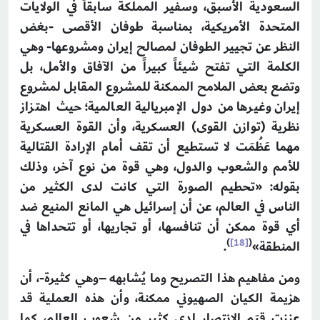
السعودية الأسبق، وسفير المملكة سابقاً في الولايات
المتحدة الأمريكية، بمناسبة طوفان الأقصى -بغض
النظر عن تجيير الطوفان لمصالح إيران ومشروعها- وهي
الكلمة التي تفتح شيئاً كبيراً من الآفاق والأمل، بل
وتضع بعض الملامح الممكنة للمشروع المقابل لمشروع
إيران وغيرها من دول الإمبريالية العالمية؛ حيث اهتزاز
نظرية (توازن القوى) العسكرية، وأن القوة العسكرية
مهما عَظُمَت لا تستطيع أن تقف أمام الإرادة القتالية
للأمم والشعوب والدول، وهي قوة من نوع آخر، وذلك
بقوله: «تحطيم الصورة التي كانت لدى الكثير من
الناس في العالم، عن أن إسرائيل هي المانع المنيع ضد
أي قوة ممكن أن تنافسها، أو تجاريها، أو تتحداها في
)
[18]
(
المنطقة»
.
ومن مفاهيم هذا التصريح وما يُشابهه –وهي كثيرة-، أن
هزيمة الكيان الصهيوني ممكنة، وأن هذه العملية قد
عززت قِيَم الانتصار لدى كثيرٍ من شعوب العالم، كما