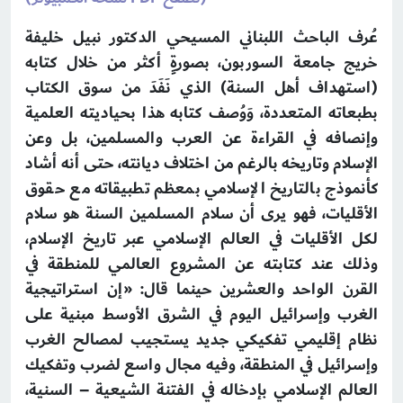
عُرف الباحث اللبناني المسيحي الدكتور نبيل خليفة
خريج جامعة السوربون، بصورةٍ أكثر من خلال كتابه
(استهداف أهل السنة) الذي نَفَدَ من سوق الكتاب
بطبعاته المتعددة، وَوُصف كتابه هذا بحياديته العلمية
وإنصافه في القراءة عن العرب والمسلمين، بل وعن
الإسلام وتاريخه بالرغم من اختلاف ديانته، حتى أنه أشاد
كأنموذج بالتاريخ الإسلامي بمعظم تطبيقاته مع حقوق
الأقليات، فهو يرى أن سلام المسلمين السنة هو سلام
لكل الأقليات في العالم الإسلامي عبر تاريخ الإسلام،
وذلك عند كتابته عن المشروع العالمي للمنطقة في
القرن الواحد والعشرين حينما قال: «إن استراتيجية
الغرب وإسرائيل اليوم في الشرق الأوسط مبنية على
نظام إقليمي تفكيكي جديد يستجيب لمصالح الغرب
وإسرائيل في المنطقة، وفيه مجال واسع لضرب وتفكيك
العالم الإسلامي بإدخاله في الفتنة الشيعية – السنية،