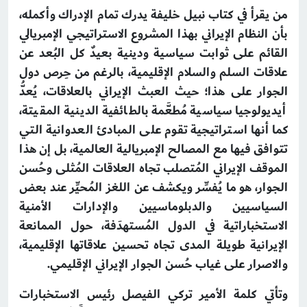
من يقرأ في كتاب نبيل خليفة يدرك تمام الإدراك وأكمله،
بأن النظام الإيراني بهذا المشروع الاستراتيجي الإمبريالي
القائم على ثوابت سياسية ودينية بعيدٌ كل البُعد عن
علاقات السلم والسلام الإقليمية، بالرغم من حِرص دول
الجوار على هذا؛ حيث العبث الإيراني بالعلاقات، يُعدُّ
أيديولوجيا سياسية مُطعَّمة بالطائفية الدينية المقيتة،
كما أنها استراتيجية تقوم على المبادئ العدوانية التي
تتوافق فيها مع المصالح الإمبريالية العالمية، بل إن هذا
الموقف الإيراني المُتصلب تجاه العلاقات المُثلى وحُسن
الجوار، هو ما يُفسِّر ويكشف عن اللغز المُحيِّر عند بعض
السياسيين والدبلوماسيين والإدارات الأمنية
الاستخباراتية في الدول المُستهدَفة، حول الممانعة
الإيرانية طويلة المدى تجاه تحسين علاقاتها الإقليمية،
والاصرار على غياب حُسن الجوار الإيراني الإقليمي.
وتأتي كلمة الأمير تركي الفيصل رئيس الاستخبارات