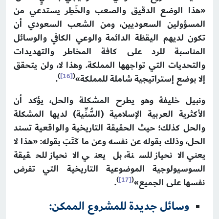
«هذا الوضع الدقيق والصعب والخَطِر يستدعي من
المسؤولين السعوديين، ومن الشعب السعودي أن
تكون لديهم اليقظة الدائمة والوعي الكافي والوسائل
المناسبة للرد على كافة المخاطر والتهديدات
والتحديات التي تواجهها المملكة. وهذا لا، ولن يتحقق
)
[16]
(
إلا بوضع إستراتيجية شاملة للمملكة»
.
ونبيل خليفة وهو يطرح المشكلة والحل، يؤكد أن
الأكثرية العربية الإسلامية (السُّنِّية) لديها المشكلة
والحل كذلك؛ حيث الحقيقة التاريخية والواقعية تسند
الحل، وذلك بقوله عن نفسه وعن ما كَتَبَ بقوله: «هذا لا
يعني الانحياز للسنة، بل يعني الانحياز للحقيقة
السوسيولوجية الموضوعية التاريخية التي تفرض
)
[17]
(
نفسها على الجميع»
.
وسائل جديدة للمشروع الممكن: