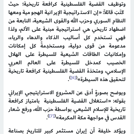
وتوظيف القضية الفلسطينية كرافعة تاريخية؛ حيث
كَتَبَ قائلاً: «إن الاستراتيجية الإيرانية الهجومية ومعها
النظام السوري وحزب الله والقوى الشيعية، النابعة من
اضطهاد تاريخي هي استراتيجية مبنية على الألم، ولذا
فهي تستخدم كل أساليب الذكاء والدهاء والرياء،
مدعومة من قوى دولية، ومستخدِمةً كل إمكانات
وإمكانيات الطاقات الشيعية للسيطرة على الهلال
الخصيب كمدخل للسيطرة على العالم العربي
الإسلامي، ومتخذة القضية الفلسطينية كرافعة تاريخية
)
[6]
(
لتحقيق هذه السيطرة»
.
ويوضح بصورةٍ أدق عن المشروع الاسترايتيجي الإيراني
بقوله: «استغلال القضية الفلسطينية بامتياز كرافعة
تاريخية للإسلام الشيعي بواسطة حزب الله، ورفع شعار
)
[7]
(
القدس في مواجهة مكة المكرمة»
.
ويؤكد خليفة أن إيران مستثمر كبير للتاريخ بصناعة