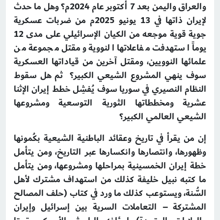
والعراق واليمن بعد 7 أكتوبر عام 2024م؟ وهل ما حدث
لإيران ذاتها في 13‏ يونيو 2025م من ضربات عسكرية
جوية قوية موجعه من الكيان الإسرائيلي على مدى 12
يوماً استهدفت مفاعلاتها النووية ومقتل مجموعة من
علمائها النوويين، ومقتل آخرين من قياداتها العسكرية
سوف ينهي المشروع الشيعي الكبير؟ ثم هل سقوط
النظام النصيري في سوريا سوف يُفشِل خطط إيران الإثنا
عشرية ومخططاتها الثورية التوسعية ومشروعها
الشيعي العالمي الكبير؟
إن من يقرأ في تاريخ وعقائد الباطنية الشيعية بكُمونها
وظهورها، وانتصارها وانكسارها عبر التاريخ، ومن يتأمل
خطة إيران الخمسينية بمراحلها ومشروعها، ومن يتأمل
ما كتبه نبيل خليفة كذلك من استهداف مشترك لأهل
السُّنة، ويستوعب كذلك ما ورد في كتاب (حلف المصالح
المشتركة – التعاملات السرية بين إسرائيل وإيران