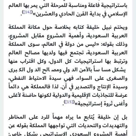
باستراتيجية فاعلة ومناسبة للمرحلة التي يمر بها العالم
)
[14]
(
الإسلامي في بداية القرن الحادي والعشرين»
.
ويختم نبيل خليفة كتابه بخلاصة حول مكانة المملكة
العربية السعودية، وأهمية المشروع مقابل المشروع،
وذلك بقوله: «ليس من دولة في العالم، سوى المملكة
العربية السعودية، تجتمع فيها ولديها مصالح العالم
وترتبط بها استراتيجيات كل الدول، وكل اقتراب منها
يشكل مساساً بالأمن الدولي ومصالح الدول الكبرى
والصغرى على السواء. فهي سيدة الاحتياط النفطي،
وسيدة الإنتاج والتصدير في آن. لذا فالمملكة هي دائماً
عرضة للتجاذبات الإقليمية والدولية لكونها حاضنة لأغلى
)
[15]
(
وأغنى ثروة إستراتيجية»
.
بل إن خليفة يُتابع ما يراه مهماً للرد على المخاطر
والتهديدات والتحديات التي تواجهها المملكة بقوله عن
أهمية المشروع السعودي الاستراتيجي بشكلٍ خاص: