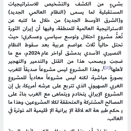
بشيءٍ من الكشف والتشخيص للاستراتيجيات
المستقبلية لما يسمى (النظام العالمي الجديد)
و(الشرق الأوسط الجديد) من خلال ما كتبه عن
الاستراتيجية العالمية للمنطقة، وفيها أن إيران الثورة
تُعدُّ مشروع احتلال وتوسع سياسي وعسكري؛ حيث
تحتل حالياً ثلاث عواصم عربية بعد سقوط النظام
النصيري الأسدي بدمشق آواخر عام 2024م، مع ما
صَحِبَ ويصحب هذا من القتل والتدمير والتهجير
)
[2]
(
لأهلها
، وهذا المشروع ليس مشروعاً صديقاً للغرب
بصورةٍ مباشرة، لكنه ليس مشروعاً معادياً للمشروع
الغربي الصهيوني الذي تتربع على عرشه أمريكا، بل إن
المشروع الإيراني يتخادم ويتماهى مع الغرب بناءً على
المصالح المشتركة والمتحققة لكلا المشروعين، وهذا ما
يحكم طبيعة العلاقة الإيرانية الإقليمية المتوترة في
الغالب.