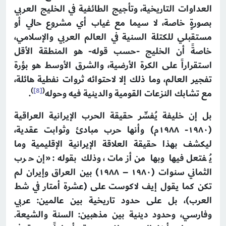
العداوات التاريخية، وتأجيج الطائفية في الخليج العربي
بصورةٍ خاصة، لا سيما مع غياب أي مشروع حالي أو
مستقبلي للكتلة السنية في العالم العربي والإسلامي،
خاصةً أن الخليج -حسب قوله- هو المنطقة الأقل
استقراراً على الكرة الأرضية، والشرق الأوسط هو بؤرة
تفجير العالم، وما ذلك إلا لاحتوائه ثروات نفطية هائلة،
)
[8]
(
مع تشابك النزعات القومية والدينية فيه وحوله
.
بل إن خليفة يُفسِّر حقيقة الحرب الإيرانية العراقية
(۱۹۸۰- ۱۹۸۸م) وأنها حرب مبادئ وثوابت عقدية،
ليكشف بهذا حقيقة العلاقة الإيرانية الإقليمية وما
يُفتعل فيها وبها من أزمات، وذلك بقوله: «إن حرب
الثماني سنوات (۱۹۸۰ – ۱۹۸۸) بين العراق وإيران لم
تكن كما يقول إيف لاكوست على (عشرة أمتار في شط
العرب)، بل على حدود تاريخية بين عالمين: عربي
وفارسي، وحدود دينية بين مذهبين: السنة والشيعة.